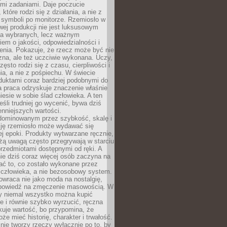
ymi zadaniami. Daje poczucie
które rodzi się z działania, a nie z
 symboli po monitorze. Rzemiosło w
ej produkcji nie jest luksusowym
la wybranych, lecz ważnym
em o jakości, odpowiedzialności i
enia. Pokazuje, że rzecz może być nie
zna, ale też uczciwie wykonana. Uczy,
zęsto rodzi się z czasu, cierpliwości i
a, a nie z pośpiechu. W świecie
duktami coraz bardziej podobnymi do
a praca odzyskuje znaczenie właśnie
niesie w sobie ślad człowieka. A ten
jeśli trudniej go wycenić, bywa dziś
enniejszych wartości.
dominowanym przez szybkość, skalę i
ję rzemiosło może wydawać się
j epoki. Produkty wytwarzane ręcznie,
użą uwagą często przegrywają w starciu
rzedmiotami dostępnymi od ręki. A
ie dziś coraz więcej osób zaczyna na
ać to, co zostało wykonane przez
 człowieka, a nie bezosobowy system.
wraca nie jako moda na nostalgię,
dpowiedź na zmęczenie masowością. W
y niemal wszystko można kupić
e i równie szybko wyrzucić, ręczna
uje wartość, bo przypomina, że
że mieć historię, charakter i trwałość.
nie tworzy rzeczy wyłącznie po to, by