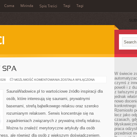
Coma
Mirinda
Tagi
Tagi
Spis Treści
SUB
I
Y SPA
W świecie z
automatyzac
JACUZZI
2026
MOŻLIWOŚĆ KOMENTOWANIA
ZOSTAŁA WYŁĄCZONA
czymś z inne
I
WANNY
powoli i z d
SPA
SaunaWadowice.pl to wartościowe źródło inspiracji dla
z tańszymi p
jednak właśn
osób, które interesują się saunami, prywatnymi
nowo doceni
konkretnego
basenami, strefą bąbelkowego relaksu oraz szeroko
Rzemiosło po
rozumianym relaksem. Serwis koncentruje się na
lecz jako o
czasach, gd
zagadnieniach związanych z prywatną strefą relaksu.
błyskawiczni
Można tu znaleźć merytoryczne artykuły dla osób
praca odzysk
przedmiot mo
ness, ale również dla osób z większym doświadczeniem.