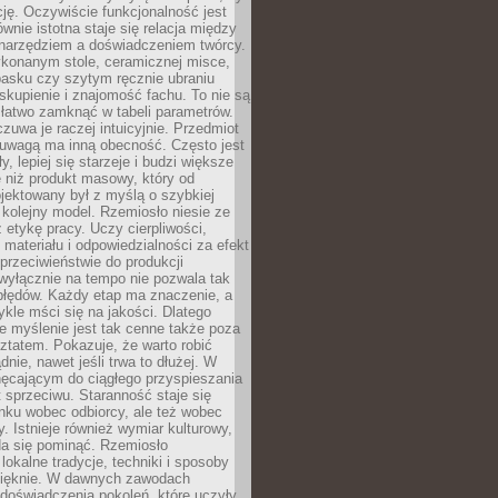
cję. Oczywiście funkcjonalność jest
ównie istotna staje się relacja między
 narzędziem a doświadczeniem twórcy.
konanym stole, ceramicznej misce,
asku czy szytym ręcznie ubraniu
skupienie i znajomość fachu. To nie są
 łatwo zamknąć w tabeli parametrów.
zuwa je raczej intuicyjnie. Przedmiot
uwagą ma inną obecność. Często jest
ły, lepiej się starzeje i budzi większe
 niż produkt masowy, który od
jektowany był z myślą o szybkiej
kolejny model. Rzemiosło niesie ze
 etykę pracy. Uczy cierpliwości,
materiału i odpowiedzialności za efekt
rzeciwieństwie do produkcji
wyłącznie na tempo nie pozwala tak
błędów. Każdy etap ma znaczenie, a
kle mści się na jakości. Dlatego
e myślenie jest tak cenne także poza
tatem. Pokazuje, że warto robić
dnie, nawet jeśli trwa to dłużej. W
hęcającym do ciągłego przyspieszania
t sprzeciwu. Staranność staje się
nku wobec odbiorcy, ale też wobec
y. Istnieje również wymiar kulturowy,
da się pominąć. Rzemiosło
lokalne tradycje, techniki i sposoby
pięknie. W dawnych zawodach
doświadczenia pokoleń, które uczyły