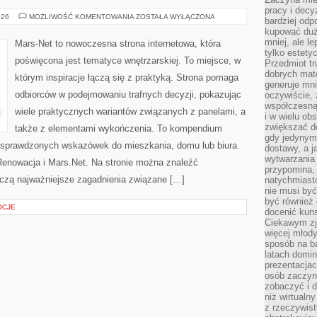
pracy i decy
DYWANY
026
MOŻLIWOŚĆ KOMENTOWANIA
ZOSTAŁA WYŁĄCZONA
bardziej odp
I
kupować duż
WYKŁADZINY
mniej, ale l
Mars-Net to nowoczesna strona internetowa, która
tylko estety
poświęcona jest tematyce wnętrzarskiej. To miejsce, w
Przedmiot tr
dobrych mate
którym inspiracje łączą się z praktyką. Strona pomaga
generuje mni
odbiorców w podejmowaniu trafnych decyzji, pokazując
oczywiście, 
współczesną
wiele praktycznych wariantów związanych z panelami, a
i w wielu ob
zwiększać d
także z elementami wykończenia. To kompendium
gdy jedynym 
 sprawdzonych wskazówek do mieszkania, domu lub biura.
dostawy, a j
wytwarzania
Renowacja i Mars.Net. Na stronie można znaleźć
przypomina, 
aczą najważniejsze zagadnienia związane […]
natychmiast
nie musi by
być również
OCJE
docenić kuns
Ciekawym zja
więcej młody
sposób na ba
latach domi
prezentacjac
osób zaczyna
zobaczyć i d
niż wirtualn
z rzeczywist