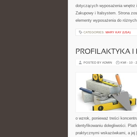
dotyczących wyposażenia wnętrz i
Zakupowy i Italsystem. Strona zos
elementy wyposażenia do różnych
CATEGORIES:
MARY KAY (USA)
PROFILAKTYKA I
POSTED BY ADMIN
KWI - 10 - 
o wzrok, ponieważ treści koncentr
identyfikowaniu dolegliwości. Pla
praktycznymi wskazówkami, a jej