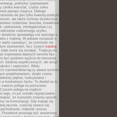
serwację, praktykę i poprawianie
y zanika warsztat, często znika
ment pamięci miejsca. Dlatego
zemiosła nie jest tylko kwestią estetyki
emium, ale także ochrony dziedzictwa.
arówno stolarstwa, tkactwa, kowalstwa
ak i piekarstwa, introligatorstwa czy
rzedmiotów codziennego użytku.
e dziedziny opowiadają coś ważnego o
wieka z materią. W połowie rozważań o
y warto zauważyć, że rzemiosło nie
ętym skansenem, lecz żywym
katalog
 stale może się rozwijać. Tradycja nie
ać kopiowania dawnych wzorów bez
oże być punktem wyjścia do tworzenia
h, bardziej współczesnych, ale wciąż
jakości i uważności. Wielu
ch rzemieślników łączy dawne techniki
ym projektowaniem, dzięki czemu
edmioty piękne, funkcjonalne i
e w konkretnym fachu. To dowód na to,
e zawsze polega na porzucaniu
. Czasem polega na mądrym
u tego, co już zostało wypracowane.
miętać, że rzemiosło zmienia sposób,
zymy na konsumpcję. Gdy kupuje się
ną ręcznie, częściej zwraca się
 pochodzenie, materiał i proces
. Przedmiot przestaje być anonimowy.
 twarz twórcy, historię warsztatu, ślad