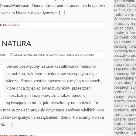
Rzemieślnik 
spełnić funk
SaunaWadowice. Mocną stroną portalu pozostaje bogactwo
ważna, ale r
 z wąskim blogiem o pojedynczym […]
materiałem,
W dobrze wy
skórzanym p
E PO ŚLUBIE
widać czas, 
cechy, które
Człowiek odc
wykonany z 
A NATURA
bardziej trwa
przywiązanie
ARCHITEKTURA
2026
MOŻLIWOŚĆ KOMENTOWANIA
ZOSTAŁA WYŁĄCZONA
początku pro
A
wymianie na 
NATURA
sobą również
Serwis poświęcony sztuce kształtowania miejsc to
szacunku do 
przestrzeń, w którym zainteresowanie spotyka się z
końcowy. W p
nastawionej 
wiedzą. Strona została stworzona z myślą o osobach,
łatwo ukryć 
pośpiech zwy
które chcą zgłębiać świat budynków, przestrzeni
rzemieślnicz
mieszkalnych i użytkowych, a także tendencji
samym warsz
rzeczy porzą
wpływających na to, jak mieszkamy na co dzień. To
świecie zac
rym można znaleźć artykuły dotyczące zarówno wielkich ikon
to niemal ak
formą szacu
pomysłów związanych z urządzaniem domu. Polecamy Polska
własnej prac
którego nie 
. Na […]
przechowuje 
myślenia o 