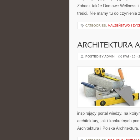
Zobacz także Domowe Wellness i 
treści. Nie mamy tu do czynienia
CATEGORIES:
MAŁŻEŃSTWO I ŻYCI
ARCHITEKTURA 
POSTED BY ADMIN
KWI - 16 - 
inspirujący portal wiedzy, na któ
architektury, jak i konkretnych 
Architektura i Polska Architektura