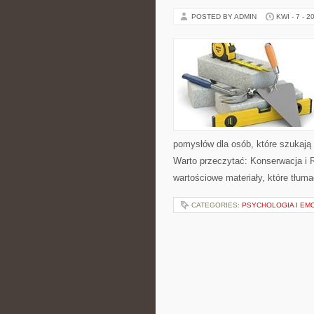
POSTED BY ADMIN
KWI - 7 - 2
pomysłów dla osób, które szukają
Warto przeczytać: Konserwacja i 
wartościowe materiały, które tłum
CATEGORIES:
PSYCHOLOGIA I EM