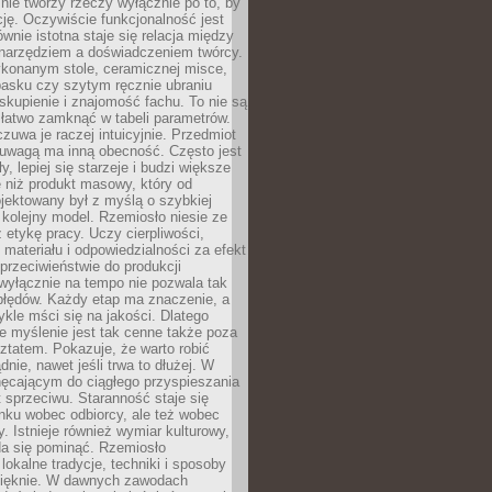
nie tworzy rzeczy wyłącznie po to, by
cję. Oczywiście funkcjonalność jest
ównie istotna staje się relacja między
 narzędziem a doświadczeniem twórcy.
konanym stole, ceramicznej misce,
asku czy szytym ręcznie ubraniu
skupienie i znajomość fachu. To nie są
 łatwo zamknąć w tabeli parametrów.
zuwa je raczej intuicyjnie. Przedmiot
uwagą ma inną obecność. Często jest
ły, lepiej się starzeje i budzi większe
 niż produkt masowy, który od
jektowany był z myślą o szybkiej
kolejny model. Rzemiosło niesie ze
 etykę pracy. Uczy cierpliwości,
materiału i odpowiedzialności za efekt
rzeciwieństwie do produkcji
wyłącznie na tempo nie pozwala tak
błędów. Każdy etap ma znaczenie, a
kle mści się na jakości. Dlatego
e myślenie jest tak cenne także poza
tatem. Pokazuje, że warto robić
dnie, nawet jeśli trwa to dłużej. W
hęcającym do ciągłego przyspieszania
t sprzeciwu. Staranność staje się
nku wobec odbiorcy, ale też wobec
y. Istnieje również wymiar kulturowy,
da się pominąć. Rzemiosło
lokalne tradycje, techniki i sposoby
pięknie. W dawnych zawodach