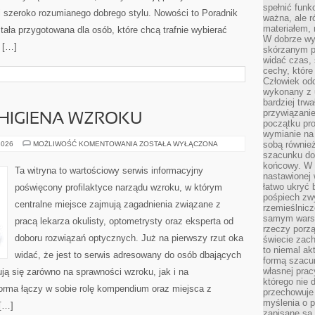
spełnić funk
 szeroko rozumianego dobrego stylu. Nowości to Poradnik
ważna, ale r
materiałem,
tała przygotowana dla osób, które chcą trafnie wybierać
W dobrze wy
 […]
skórzanym p
widać czas, 
cechy, które
Człowiek odc
wykonany z 
bardziej trwa
przywiązanie
 HIGIENA WZROKU
początku pro
wymianie na 
PROFILAKTYKA
sobą również
2026
MOŻLIWOŚĆ KOMENTOWANIA
ZOSTAŁA WYŁĄCZONA
I
szacunku do 
HIGIENA
końcowy. W p
WZROKU
Ta witryna to wartościowy serwis informacyjny
nastawionej 
łatwo ukryć 
poświęcony profilaktyce narządu wzroku, w którym
pośpiech zwy
centralne miejsce zajmują zagadnienia związane z
rzemieślnicz
samym warsz
pracą lekarza okulisty, optometrysty oraz eksperta od
rzeczy porzą
doboru rozwiązań optycznych. Już na pierwszy rzut oka
świecie zac
to niemal ak
widać, że jest to serwis adresowany do osób dbających
formą szacu
własnej prac
ują się zarówno na sprawności wzroku, jak i na
którego nie 
tforma łączy w sobie rolę kompendium oraz miejsca z
przechowuje 
myślenia o 
 […]
zapisane są 