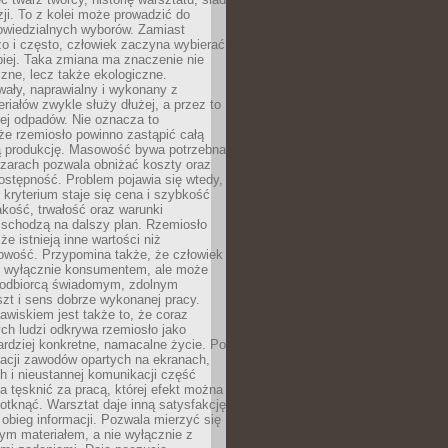
zji. To z kolei może prowadzić do
owiedzialnych wyborów. Zamiast
o i często, człowiek zaczyna wybierać
epiej. Taka zmiana ma znaczenie nie
czne, lecz także ekologiczne.
wały, naprawialny i wykonany z
riałów zwykle służy dłużej, a przez to
ej odpadów. Nie oznacza to
że rzemiosło powinno zastąpić całą
 produkcję. Masowość bywa potrzebna
szarach pozwala obniżać koszty oraz
ostępność. Problem pojawia się wtedy,
kryterium staje się cena i szybkość
akość, trwałość oraz warunki
 schodzą na dalszy plan. Rzemiosło
że istnieją inne wartości niż
owość. Przypomina także, że człowiek
ć wyłącznie konsumentem, ale może
 odbiorcą świadomym, zdolnym
zt i sens dobrze wykonanej pracy.
wiskiem jest także to, że coraz
ch ludzi odkrywa rzemiosło jako
rdziej konkretne, namacalne życie. Po
nacji zawodów opartych na ekranach,
h i nieustannej komunikacji część
 tęsknić za pracą, której efekt można
otknąć. Warsztat daje inną satysfakcję
y obieg informacji. Pozwala mierzyć się
ym materiałem, a nie wyłącznie z