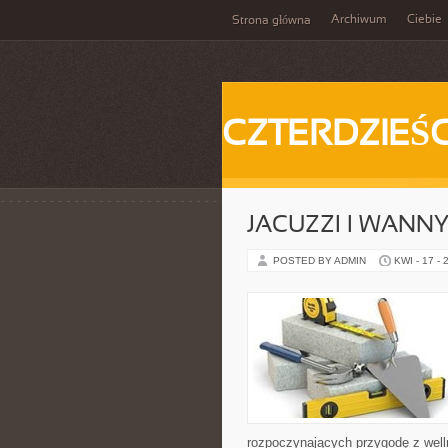
Archiwum
Ciebie
Strona główna
CZTERDZIEŚC
JACUZZI I WANN
POSTED BY ADMIN
KWI - 17 - 
rozpoczynających przygodę z well