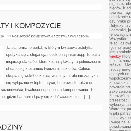
się przez ob
błędów. Kied
również frag
odradzanie r
czy rynku pr
TY I KOMPOZYCJE
Dotyczy to z
i ceramiki, j
renowacji p
SEZONOWE
026
MOŻLIWOŚĆ KOMENTOWANIA
ZOSTAŁA WYŁĄCZONA
Wszystkie t
KWIATY
I
relacji czło
KOMPOZYCJE
Ta platforma to portal, w którym kwiatowa estetyka
ręcznej prac
jest zamkni
spotyka się z elegancją i codzienną inspiracją. To baza
wiedzy
który
musi oznacz
inspiracji dla osób, które kochają kwiaty, a jednocześnie
refleksji. M
chcą lepiej zrozumieć tworzenie bukietów. Całość
rzeczy nowyc
opartych na 
skupia się wokół dekoracji weselnych, ale nie zamyka
współczesny
się wyłącznie w tej tematyce, bo prowadzi także do
z nowoczesn
powstają prz
h, sezonowości, trwałości i sposobach komponowania. To
zakorzenion
że rozwój ni
kno, gdzie harmonia łączy się z doświadczeniem. […]
przeszłości
wykorzystani
Warto też pa
w jaki patr
rzecz wykona
uwagę na jej
powstawania
ADZINY
Zaczyna mieć