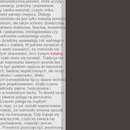
doświadczenia pokoleń, które uczyły
serwację, praktykę i poprawianie
y zanika warsztat, często znika
ment pamięci miejsca. Dlatego
zemiosła nie jest tylko kwestią estetyki
emium, ale także ochrony dziedzictwa.
arówno stolarstwa, tkactwa, kowalstwa
ak i piekarstwa, introligatorstwa czy
rzedmiotów codziennego użytku.
e dziedziny opowiadają coś ważnego o
wieka z materią. W połowie rozważań o
y warto zauważyć, że rzemiosło nie
ętym skansenem, lecz żywym
katalog
 stale może się rozwijać. Tradycja nie
ać kopiowania dawnych wzorów bez
oże być punktem wyjścia do tworzenia
h, bardziej współczesnych, ale wciąż
jakości i uważności. Wielu
ch rzemieślników łączy dawne techniki
ym projektowaniem, dzięki czemu
edmioty piękne, funkcjonalne i
e w konkretnym fachu. To dowód na to,
e zawsze polega na porzucaniu
. Czasem polega na mądrym
u tego, co już zostało wypracowane.
miętać, że rzemiosło zmienia sposób,
zymy na konsumpcję. Gdy kupuje się
ną ręcznie, częściej zwraca się
 pochodzenie, materiał i proces
. Przedmiot przestaje być anonimowy.