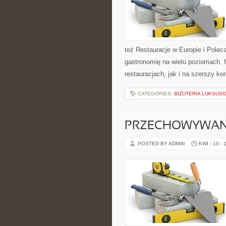
też Restauracje w Europie i Polec
gastronomię na wielu poziomach. 
restauracjach, jak i na szerszy k
CATEGORIES:
BIŻUTERIA LUKSUS
PRZECHOWYWANI
POSTED BY ADMIN
KWI - 10 - 