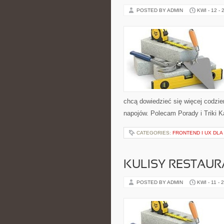
POSTED BY ADMIN
KWI - 12 - 
chcą dowiedzieć się więcej codzi
napojów. Polecam Porady i Triki 
CATEGORIES:
FRONTEND I UX DL
KULISY RESTAUR
POSTED BY ADMIN
KWI - 11 - 