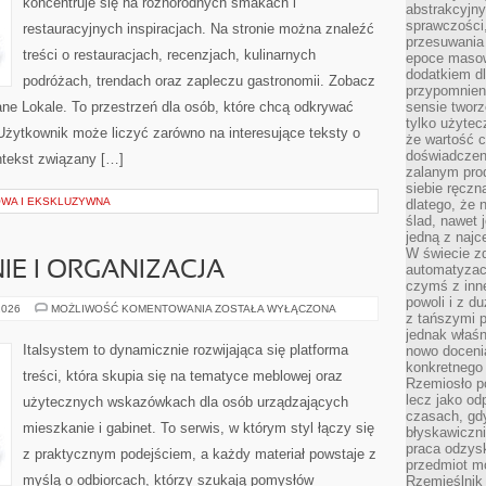
koncentruje się na różnorodnych smakach i
abstrakcyjn
sprawczości, 
restauracyjnych inspiracjach. Na stronie można znaleźć
przesuwania
treści o restauracjach, recenzjach, kulinarnych
epoce masow
dodatkiem d
podróżach, trendach oraz zapleczu gastronomii. Zobacz
przypomnieni
ane Lokale. To przestrzeń dla osób, które chcą odkrywać
sensie tworz
tylko użytec
Użytkownik może liczyć zarówno na interesujące teksty o
że wartość c
doświadczeni
ontekst związany […]
zalanym pro
siebie ręczn
OWA I EKSKLUZYWNA
dlatego, że 
ślad, nawet 
jedną z najc
W świecie z
E I ORGANIZACJA
automatyzac
czymś z inne
powoli i z d
PRZECHOWYWANIE
2026
MOŻLIWOŚĆ KOMENTOWANIA
ZOSTAŁA WYŁĄCZONA
z tańszymi p
I
ORGANIZACJA
jednak właśn
Italsystem to dynamicznie rozwijająca się platforma
nowo doceni
konkretnego
treści, która skupia się na tematyce meblowej oraz
Rzemiosło po
lecz jako o
użytecznych wskazówkach dla osób urządzających
czasach, gd
mieszkanie i gabinet. To serwis, w którym styl łączy się
błyskawiczni
praca odzysk
z praktycznym podejściem, a każdy materiał powstaje z
przedmiot mo
myślą o odbiorcach, którzy szukają pomysłów
Rzemieślnik 