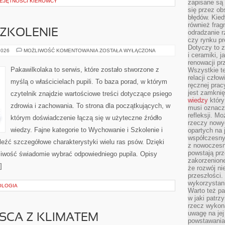
EJĘTNOŚCI KIEROWCY
zapisane są 
się przez ob
błędów. Kied
również frag
SZKOLENIE
odradzanie r
czy rynku pr
Dotyczy to z
WYCHOWANIE
2026
MOŻLIWOŚĆ KOMENTOWANIA
ZOSTAŁA WYŁĄCZONA
i ceramiki, j
I
SZKOLENIE
renowacji p
Pakawilkolaka to serwis, które zostało stworzone z
Wszystkie t
relacji czło
myślą o właścicielach pupili. To baza porad, w którym
ręcznej prac
jest zamkni
czytelnik znajdzie wartościowe treści dotyczące psiego
wiedzy
który
zdrowia i zachowania. To strona dla początkujących, w
musi oznacz
refleksji. M
którym doświadczenie łączą się w użyteczne źródło
rzeczy nowyc
wiedzy. Fajne kategorie to Wychowanie i Szkolenie i
opartych na 
współczesny
eźć szczegółowe charakterystyki wielu ras psów. Dzięki
z nowoczesn
powstają prz
iwość świadomie wybrać odpowiedniego pupila. Opisy
zakorzenion
]
że rozwój ni
przeszłości
wykorzystani
OLOGIA
Warto też pa
w jaki patr
rzecz wykona
uwagę na jej
JSCA Z KLIMATEM
powstawania