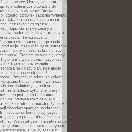
 twarz twórcy, historię warsztatu, ślad
zji. To z kolei może prowadzić do
owiedzialnych wyborów. Zamiast
o i często, człowiek zaczyna wybierać
epiej. Taka zmiana ma znaczenie nie
czne, lecz także ekologiczne.
wały, naprawialny i wykonany z
riałów zwykle służy dłużej, a przez to
ej odpadów. Nie oznacza to
że rzemiosło powinno zastąpić całą
 produkcję. Masowość bywa potrzebna
szarach pozwala obniżać koszty oraz
ostępność. Problem pojawia się wtedy,
kryterium staje się cena i szybkość
akość, trwałość oraz warunki
 schodzą na dalszy plan. Rzemiosło
że istnieją inne wartości niż
owość. Przypomina także, że człowiek
ć wyłącznie konsumentem, ale może
 odbiorcą świadomym, zdolnym
zt i sens dobrze wykonanej pracy.
wiskiem jest także to, że coraz
ch ludzi odkrywa rzemiosło jako
rdziej konkretne, namacalne życie. Po
nacji zawodów opartych na ekranach,
h i nieustannej komunikacji część
 tęsknić za pracą, której efekt można
otknąć. Warsztat daje inną satysfakcję
y obieg informacji. Pozwala mierzyć się
ym materiałem, a nie wyłącznie z