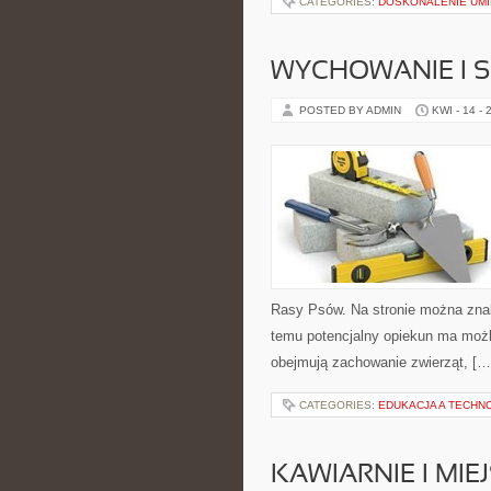
CATEGORIES:
DOSKONALENIE UMI
WYCHOWANIE I 
POSTED BY ADMIN
KWI - 14 - 
Rasy Psów. Na stronie można znal
temu potencjalny opiekun ma możl
obejmują zachowanie zwierząt, […
CATEGORIES:
EDUKACJA A TECHN
KAWIARNIE I MIE