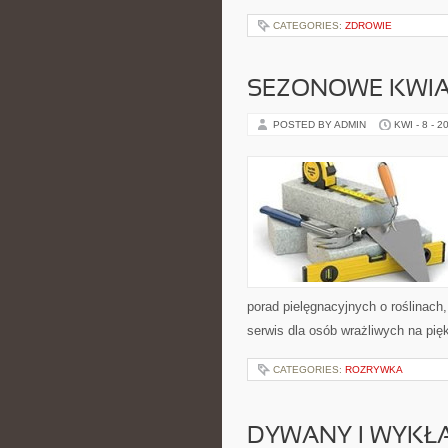
CATEGORIES:
ZDROWIE
SEZONOWE KWIA
POSTED BY ADMIN
KWI - 8 - 2
porad pielęgnacyjnych o roślinac
serwis dla osób wrażliwych na pię
CATEGORIES:
ROZRYWKA
DYWANY I WYKŁ