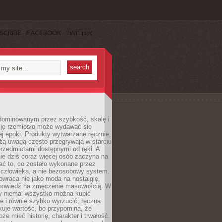
SCRIBE
FACEBOOK
TWITTER
dominowanym przez szybkość, skalę i
ję rzemiosło może wydawać się
j epoki. Produkty wytwarzane ręcznie,
użą uwagą często przegrywają w starciu
rzedmiotami dostępnymi od ręki. A
ie dziś coraz więcej osób zaczyna na
ać to, co zostało wykonane przez
 człowieka, a nie bezosobowy system.
wraca nie jako moda na nostalgię,
dpowiedź na zmęczenie masowością. W
y niemal wszystko można kupić
e i równie szybko wyrzucić, ręczna
uje wartość, bo przypomina, że
że mieć historię, charakter i trwałość.