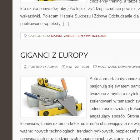
codzienny trening, a także
kto szuka pomysłów, aby jeść lepiej, żyć lżej i czuć się pewniej,
wskazówki. Polecam Historie Sukcesu i Zdrowe Odchudzanie dla 
publikowane są teksty, […]
CATEGORIES:
KAJAKI, ŻAGLE I SPŁYWY RZECZNE
GIGANCI Z EUROPY
POSTED BY ADMIN
KWI - 20 - 2026
MOŻLIWOŚĆ KOMENTOWA
Auto Jarmark to dynamiczna
pasjonują się światem sam
tworzone z myślą o czyteln
zorientowani w tematach zw
jednocześnie szukają treśc
angażujący sposób. Strona 
kierowców, fanów czterech kółek oraz osób obserwujących rozwój
ważne: nowych technologiach, trendach rynkowych, bezpieczeństwi
porównaniach oraz codziennych zagadnieniach związanych z […]