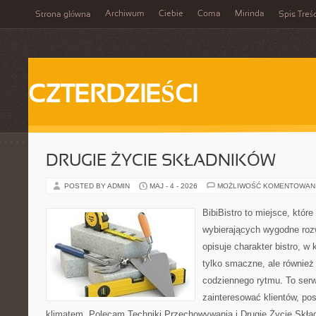
Archiwum
Ciebie
Coma
Mirinda
Strona główna
Spis Treśc
CZTERDZIEŚCI
DRUGIE ŻYCIE SKŁADNIKÓW
POSTED BY ADMIN
MAJ - 4 - 2026
MOŻLIWOŚĆ KOMENTOWAN
BibiBistro to miejsce, któr
wybierających wygodne rozw
opisuje charakter bistro, w
tylko smaczne, ale równie
codziennego rytmu. To serw
zainteresować klientów, po
klimatem. Polecam Techniki Przechowywania i Drugie Życie Skła