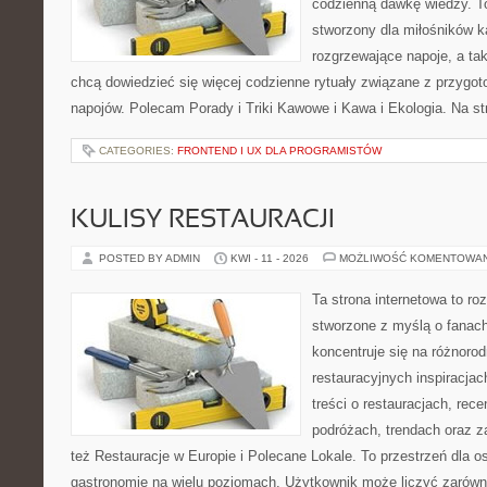
codzienną dawkę wiedzy. To
stworzony dla miłośników 
rozgrzewające napoje, a tak
chcą dowiedzieć się więcej codzienne rytuały związane z przygo
napojów. Polecam Porady i Triki Kawowe i Kawa i Ekologia. Na s
CATEGORIES:
FRONTEND I UX DLA PROGRAMISTÓW
KULISY RESTAURACJI
POSTED BY ADMIN
KWI - 11 - 2026
MOŻLIWOŚĆ KOMENTOWA
Ta strona internetowa to r
stworzone z myślą o fanach
koncentruje się na różnoro
restauracyjnych inspiracja
treści o restauracjach, rece
podróżach, trendach oraz z
też Restauracje w Europie i Polecane Lokale. To przestrzeń dla 
gastronomię na wielu poziomach. Użytkownik może liczyć zarówno