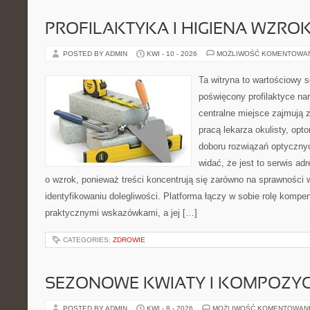
PROFILAKTYKA I HIGIENA WZRO
POSTED BY ADMIN
KWI - 10 - 2026
MOŻLIWOŚĆ KOMENTOWA
Ta witryna to wartościowy s
poświęcony profilaktyce na
centralne miejsce zajmują 
pracą lekarza okulisty, opt
doboru rozwiązań optycznyc
widać, że jest to serwis a
o wzrok, ponieważ treści koncentrują się zarówno na sprawności w
identyfikowaniu dolegliwości. Platforma łączy w sobie rolę kompe
praktycznymi wskazówkami, a jej […]
CATEGORIES:
ZDROWIE
SEZONOWE KWIATY I KOMPOZYC
POSTED BY ADMIN
KWI - 8 - 2026
MOŻLIWOŚĆ KOMENTOWAN