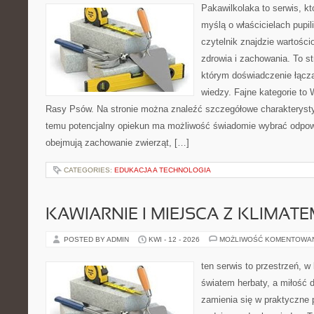
Pakawilkolaka to serwis, kt
myślą o właścicielach pupil
czytelnik znajdzie wartości
zdrowia i zachowania. To s
którym doświadczenie łączą
wiedzy. Fajne kategorie to 
Rasy Psów. Na stronie można znaleźć szczegółowe charakterystyk
temu potencjalny opiekun ma możliwość świadomie wybrać odpowi
obejmują zachowanie zwierząt, […]
CATEGORIES:
EDUKACJA A TECHNOLOGIA
KAWIARNIE I MIEJSCA Z KLIMAT
POSTED BY ADMIN
KWI - 12 - 2026
MOŻLIWOŚĆ KOMENTOWA
ten serwis to przestrzeń, w
światem herbaty, a miłość
zamienia się w praktyczne p