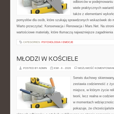
odbiorców w podejmowaniu t
wiele praktycznych wariant
także z elementami wykoń
pomysłów dla osób, które szukają sprawdzonych wskazówek do m
Warto przeczytać: Konserwacja i Renowacja i Mars.Net. Na stron
wartościowe materiały, które tłumaczą najważniejsze zagadnienia
CATEGORIES:
PSYCHOLOGIA I EMOCJE
MŁODZI W KOŚCIELE
POSTED BY ADMIN
KWI - 6 - 2026
MOŻLIWOŚĆ KOMENTOWAN
Serwis duchowy skierowany 
zestawia codzienność z ż
miejsce, w którym życie rel
teorii, lecz realna w codzie
w momentach wdzięczności 
pokazuje, że chrześcijańst