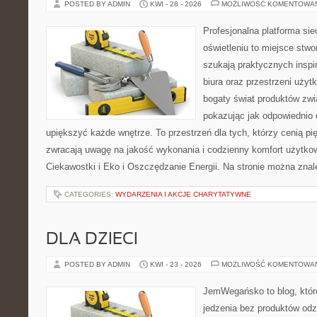
POSTED BY ADMIN
KWI - 28 - 2026
MOŻLIWOŚĆ KOMENTOWA
Profesjonalna platforma si
oświetleniu to miejsce stwo
szukają praktycznych inspi
biura oraz przestrzeni użyt
bogaty świat produktów zwi
pokazując jak odpowiednio 
upiększyć każde wnętrze. To przestrzeń dla tych, którzy cenią pi
zwracają uwagę na jakość wykonania i codzienny komfort użytkow
Ciekawostki i Eko i Oszczędzanie Energii. Na stronie można zna
CATEGORIES:
WYDARZENIA I AKCJE CHARYTATYWNE
DLA DZIECI
POSTED BY ADMIN
KWI - 23 - 2026
MOŻLIWOŚĆ KOMENTOWA
JemWegańsko to blog, które
jedzenia bez produktów od