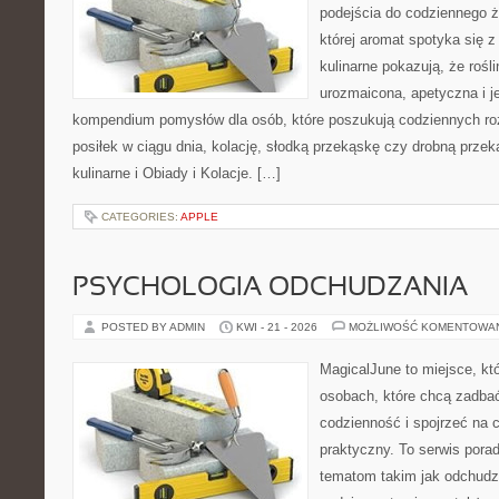
podejścia do codziennego ż
której aromat spotyka się 
kulinarne pokazują, że roś
urozmaicona, apetyczna i j
kompendium pomysłów dla osób, które poszukują codziennych ro
posiłek w ciągu dnia, kolację, słodką przekąskę czy drobną prze
kulinarne i Obiady i Kolacje. […]
CATEGORIES:
APPLE
PSYCHOLOGIA ODCHUDZANIA
POSTED BY ADMIN
KWI - 21 - 2026
MOŻLIWOŚĆ KOMENTOWA
MagicalJune to miejsce, kt
osobach, które chcą zadbać
codzienność i spojrzeć na 
praktyczny. To serwis por
tematom takim jak odchudz