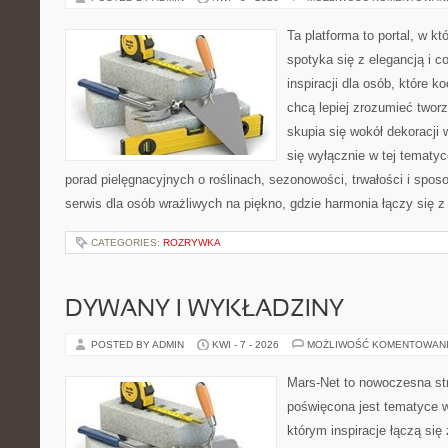
Ta platforma to portal, w k
spotyka się z elegancją i c
inspiracji dla osób, które k
chcą lepiej zrozumieć twor
skupia się wokół dekoracji
się wyłącznie w tej tematyc
porad pielęgnacyjnych o roślinach, sezonowości, trwałości i sp
serwis dla osób wrażliwych na piękno, gdzie harmonia łączy się 
CATEGORIES:
ROZRYWKA
DYWANY I WYKŁADZINY
POSTED BY ADMIN
KWI - 7 - 2026
MOŻLIWOŚĆ KOMENTOWAN
Mars-Net to nowoczesna str
poświęcona jest tematyce w
którym inspiracje łączą się