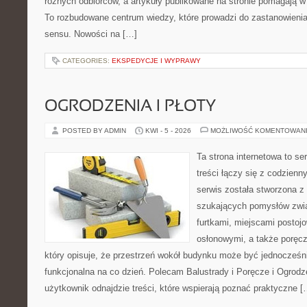
różnych odbiorców, a artykuły publikowane na stronie pomagają w 
To rozbudowane centrum wiedzy, które prowadzi do zastanowienia
sensu. Nowości na […]
CATEGORIES:
EKSPEDYCJE I WYPRAWY
OGRODZENIA I PŁOTY
POSTED BY ADMIN
KWI - 5 - 2026
MOŻLIWOŚĆ KOMENTOWAN
Ta strona internetowa to se
treści łączy się z codzien
serwis została stworzona z
szukających pomysłów zwi
furtkami, miejscami postoj
osłonowymi, a także poręcz
który opisuje, że przestrzeń wokół budynku może być jednocześni
funkcjonalna na co dzień. Polecam Balustrady i Poręcze i Ogrodze
użytkownik odnajdzie treści, które wspierają poznać praktyczne [