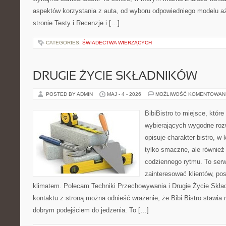
aspektów korzystania z auta, od wyboru odpowiedniego modelu aż
stronie Testy i Recenzje i […]
CATEGORIES:
ŚWIADECTWA WIERZĄCYCH
DRUGIE ŻYCIE SKŁADNIKÓW
POSTED BY ADMIN
MAJ - 4 - 2026
MOŻLIWOŚĆ KOMENTOWAN
BibiBistro to miejsce, któr
wybierających wygodne rozw
opisuje charakter bistro, w
tylko smaczne, ale równie
codziennego rytmu. To serw
zainteresować klientów, po
klimatem. Polecam Techniki Przechowywania i Drugie Życie Skła
kontaktu z stroną można odnieść wrażenie, że Bibi Bistro stawia 
dobrym podejściem do jedzenia. To […]