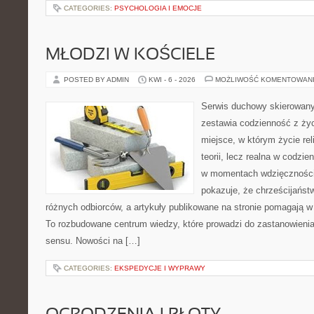
CATEGORIES:
PSYCHOLOGIA I EMOCJE
MŁODZI W KOŚCIELE
POSTED BY ADMIN
KWI - 6 - 2026
MOŻLIWOŚĆ KOMENTOWAN
Serwis duchowy skierowany 
zestawia codzienność z ż
miejsce, w którym życie rel
teorii, lecz realna w codzie
w momentach wdzięczności 
pokazuje, że chrześcijańst
różnych odbiorców, a artykuły publikowane na stronie pomagają w 
To rozbudowane centrum wiedzy, które prowadzi do zastanowienia
sensu. Nowości na […]
CATEGORIES:
EKSPEDYCJE I WYPRAWY