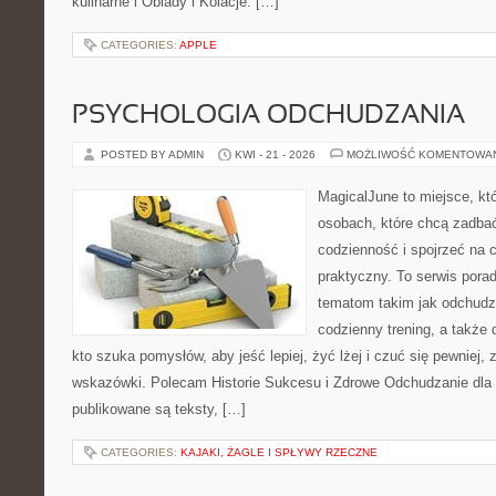
kulinarne i Obiady i Kolacje. […]
CATEGORIES:
APPLE
PSYCHOLOGIA ODCHUDZANIA
POSTED BY ADMIN
KWI - 21 - 2026
MOŻLIWOŚĆ KOMENTOWA
MagicalJune to miejsce, kt
osobach, które chcą zadbać
codzienność i spojrzeć na 
praktyczny. To serwis por
tematom takim jak odchudz
codzienny trening, a także
kto szuka pomysłów, aby jeść lepiej, żyć lżej i czuć się pewniej,
wskazówki. Polecam Historie Sukcesu i Zdrowe Odchudzanie dla 
publikowane są teksty, […]
CATEGORIES:
KAJAKI, ŻAGLE I SPŁYWY RZECZNE