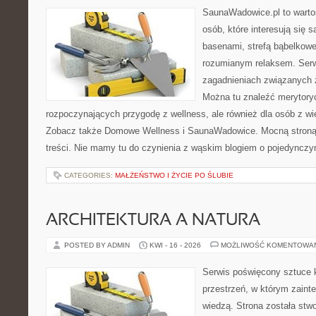
SaunaWadowice.pl to wartośc
osób, które interesują się 
basenami, strefą bąbelkowe
rozumianym relaksem. Serw
zagadnieniach związanych z
Można tu znaleźć merytoryc
rozpoczynających przygodę z wellness, ale również dla osób z 
Zobacz także Domowe Wellness i SaunaWadowice. Mocną stroną 
treści. Nie mamy tu do czynienia z wąskim blogiem o pojedyncz
CATEGORIES:
MAŁŻEŃSTWO I ŻYCIE PO ŚLUBIE
ARCHITEKTURA A NATURA
POSTED BY ADMIN
KWI - 16 - 2026
MOŻLIWOŚĆ KOMENTOWA
Serwis poświęcony sztuce k
przestrzeń, w którym zaint
wiedzą. Strona została stw