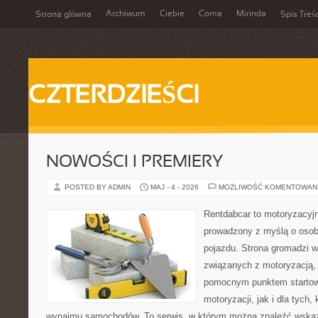
Archiwum
Ciebie
Coma
Mirinda
Strona główna
Spis Treśc
CZTERDZIEŚCI
NOWOŚCI I PREMIERY
POSTED BY ADMIN
MAJ - 4 - 2026
MOŻLIWOŚĆ KOMENTOWAN
Rentdabcar to motoryzacyjn
prowadzony z myślą o osob
pojazdu. Strona gromadzi 
związanych z motoryzacją,
pomocnym punktem startow
motoryzacji, jak i dla tych,
wynajmu samochodów. To serwis, w którym można znaleźć wska