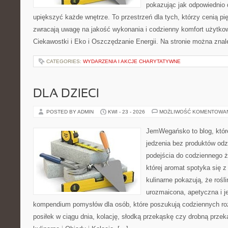
pokazując jak odpowiednio 
upiększyć każde wnętrze. To przestrzeń dla tych, którzy cenią pi
zwracają uwagę na jakość wykonania i codzienny komfort użytkow
Ciekawostki i Eko i Oszczędzanie Energii. Na stronie można zna
CATEGORIES:
WYDARZENIA I AKCJE CHARYTATYWNE
DLA DZIECI
POSTED BY ADMIN
KWI - 23 - 2026
MOŻLIWOŚĆ KOMENTOWA
JemWegańsko to blog, które
jedzenia bez produktów od
podejścia do codziennego ż
której aromat spotyka się 
kulinarne pokazują, że roś
urozmaicona, apetyczna i j
kompendium pomysłów dla osób, które poszukują codziennych ro
posiłek w ciągu dnia, kolację, słodką przekąskę czy drobną prze