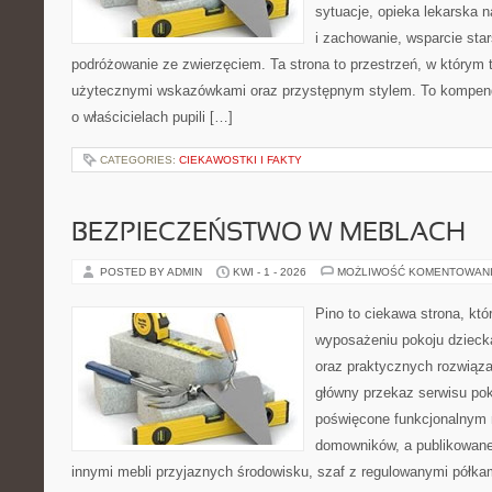
sytuacje, opieka lekarska 
i zachowanie, wsparcie sta
podróżowanie ze zwierzęciem. Ta strona to przestrzeń, w którym t
użytecznymi wskazówkami oraz przystępnym stylem. To kompend
o właścicielach pupili […]
CATEGORIES:
CIEKAWOSTKI I FAKTY
BEZPIECZEŃSTWO W MEBLACH
POSTED BY ADMIN
KWI - 1 - 2026
MOŻLIWOŚĆ KOMENTOWAN
Pino to ciekawa strona, któ
wyposażeniu pokoju dziec
oraz praktycznych rozwiąz
główny przekaz serwisu pok
poświęcone funkcjonalnym 
domowników, a publikowane
innymi mebli przyjaznych środowisku, szaf z regulowanymi półka