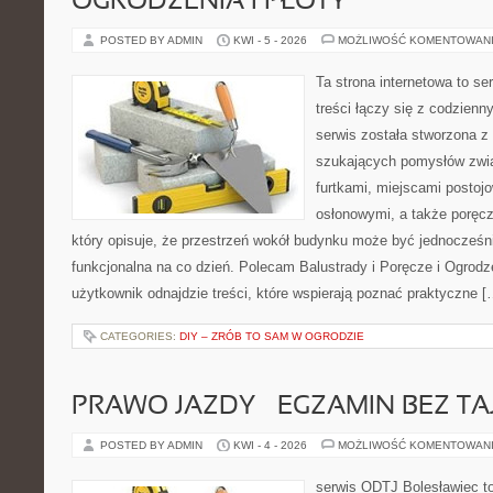
OGRODZENIA I PŁOTY
POSTED BY ADMIN
KWI - 5 - 2026
MOŻLIWOŚĆ KOMENTOWAN
Ta strona internetowa to se
treści łączy się z codzien
serwis została stworzona z
szukających pomysłów zwi
furtkami, miejscami postoj
osłonowymi, a także poręcz
który opisuje, że przestrzeń wokół budynku może być jednocześni
funkcjonalna na co dzień. Polecam Balustrady i Poręcze i Ogrodze
użytkownik odnajdzie treści, które wspierają poznać praktyczne [
CATEGORIES:
DIY – ZRÓB TO SAM W OGRODZIE
PRAWO JAZDY – EGZAMIN BEZ TA
POSTED BY ADMIN
KWI - 4 - 2026
MOŻLIWOŚĆ KOMENTOWAN
serwis ODTJ Bolesławiec to