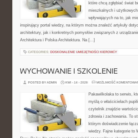
które chcą zgłębiać świat b
mieszkalnych i użytkowych,
wpływających na to, jak mi
inspirujący portal wiedzy, na którym można znaleźć artykuły doty
architektury, jak i konkretnych pomysłów związanych z urządza
Architektura i Polska Architektura. Na […]
CATEGORIES:
DOSKONALENIE UMIEJĘTNOŚCI KIEROWCY
WYCHOWANIE I SZKOLENIE
POSTED BY ADMIN
KWI - 14 - 2026
MOŻLIWOŚĆ KOMENTOWA
Pakawilkolaka to serwis, kt
myślą o właścicielach pupil
czytelnik znajdzie wartości
zdrowia i zachowania. To s
którym doświadczenie łączą
wiedzy. Fajne kategorie to 