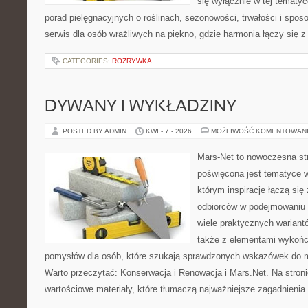
się wyłącznie w tej tematyc
porad pielęgnacyjnych o roślinach, sezonowości, trwałości i sp
serwis dla osób wrażliwych na piękno, gdzie harmonia łączy się 
CATEGORIES:
ROZRYWKA
DYWANY I WYKŁADZINY
POSTED BY ADMIN
KWI - 7 - 2026
MOŻLIWOŚĆ KOMENTOWAN
Mars-Net to nowoczesna str
poświęcona jest tematyce w
którym inspiracje łączą się
odbiorców w podejmowaniu t
wiele praktycznych wariant
także z elementami wykoń
pomysłów dla osób, które szukają sprawdzonych wskazówek do m
Warto przeczytać: Konserwacja i Renowacja i Mars.Net. Na stron
wartościowe materiały, które tłumaczą najważniejsze zagadnienia