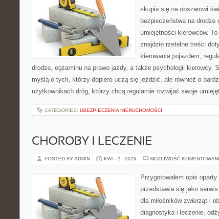
skupia się na obszarowi św
bezpieczeństwa na drodze 
umiejętności kierowców. To 
znajdzie rzetelne treści do
kierowania pojazdem, regul
drodze, egzaminu na prawo jazdy, a także psychologii kierowcy. 
myślą o tych, którzy dopiero uczą się jeździć, ale również o bar
użytkownikach dróg, którzy chcą regularnie rozwijać swoje umieję
CATEGORIES:
UBEZPIECZENIA NIERUCHOMOŚCI
CHOROBY I LECZENIE
POSTED BY ADMIN
KWI - 2 - 2026
MOŻLIWOŚĆ KOMENTOWAN
Przygotowałem opis oparty 
przedstawia się jako serwis
dla miłośników zwierząt i o
diagnostyka i leczenie, odż