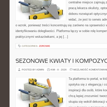
centralne miejsce zajmują 
pracą lekarza okulisty, opt
doboru rozwiązań optycznyc
widać, że jest to serwis a
o wzrok, ponieważ treści koncentrują się zarówno na sprawności w
identyfikowaniu dolegliwości. Platforma łączy w sobie rolę kompe
praktycznymi wskazówkami, a jej […]
CATEGORIES:
ZDROWIE
SEZONOWE KWIATY I KOMPOZYC
POSTED BY ADMIN
KWI - 8 - 2026
MOŻLIWOŚĆ KOMENTOWAN
Ta platforma to portal, w k
spotyka się z elegancją i c
inspiracji dla osób, które k
chcą lepiej zrozumieć twor
skupia się wokół dekoracji