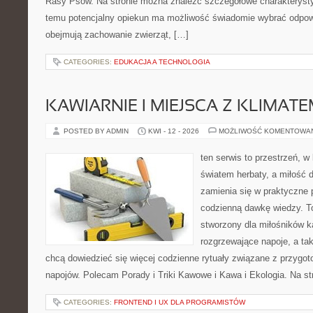
Rasy Psów. Na stronie można znaleźć szczegółowe charakterystyk
temu potencjalny opiekun ma możliwość świadomie wybrać odpowi
obejmują zachowanie zwierząt, […]
CATEGORIES:
EDUKACJA A TECHNOLOGIA
KAWIARNIE I MIEJSCA Z KLIMAT
POSTED BY ADMIN
KWI - 12 - 2026
MOŻLIWOŚĆ KOMENTOWA
ten serwis to przestrzeń, w
światem herbaty, a miłość
zamienia się w praktyczne p
codzienną dawkę wiedzy. To
stworzony dla miłośników 
rozgrzewające napoje, a tak
chcą dowiedzieć się więcej codzienne rytuały związane z przygo
napojów. Polecam Porady i Triki Kawowe i Kawa i Ekologia. Na s
CATEGORIES:
FRONTEND I UX DLA PROGRAMISTÓW