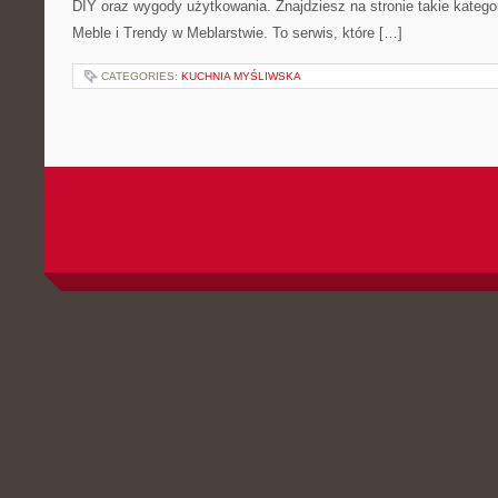
DIY oraz wygody użytkowania. Znajdziesz na stronie takie kategor
Meble i Trendy w Meblarstwie. To serwis, które […]
CATEGORIES:
KUCHNIA MYŚLIWSKA