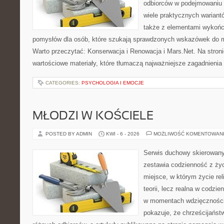
odbiorców w podejmowaniu t
wiele praktycznych wariant
także z elementami wykoń
pomysłów dla osób, które szukają sprawdzonych wskazówek do m
Warto przeczytać: Konserwacja i Renowacja i Mars.Net. Na stron
wartościowe materiały, które tłumaczą najważniejsze zagadnienia
CATEGORIES:
PSYCHOLOGIA I EMOCJE
MŁODZI W KOŚCIELE
POSTED BY ADMIN
KWI - 6 - 2026
MOŻLIWOŚĆ KOMENTOWAN
Serwis duchowy skierowany 
zestawia codzienność z ż
miejsce, w którym życie rel
teorii, lecz realna w codzie
w momentach wdzięczności 
pokazuje, że chrześcijańst