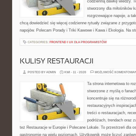
codzienną dawkę wiedzy. To
stworzony dla miłośników 
rozgrzewające napoje, a tak
chcą dowiedzieć się więcej codzienne rytuały związane z przygo
napojów. Polecam Porady i Triki Kawowe i Kawa i Ekologia. Na s
CATEGORIES:
FRONTEND I UX DLA PROGRAMISTÓW
KULISY RESTAURACJI
POSTED BY ADMIN
KWI - 11 - 2026
MOŻLIWOŚĆ KOMENTOWA
Ta strona internetowa to r
stworzone z myślą o fanach
koncentruje się na różnoro
restauracyjnych inspiracja
treści o restauracjach, rece
podróżach, trendach oraz z
też Restauracje w Europie i Polecane Lokale. To przestrzeń dla 
gastronomię na wielu poziomach. Użytkownik może liczyć zarówno