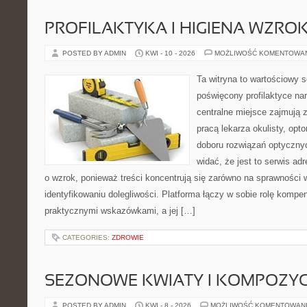
PROFILAKTYKA I HIGIENA WZRO
POSTED BY ADMIN
KWI - 10 - 2026
MOŻLIWOŚĆ KOMENTOWA
Ta witryna to wartościowy s
poświęcony profilaktyce na
centralne miejsce zajmują 
pracą lekarza okulisty, opt
doboru rozwiązań optycznyc
widać, że jest to serwis a
o wzrok, ponieważ treści koncentrują się zarówno na sprawności w
identyfikowaniu dolegliwości. Platforma łączy w sobie rolę kompe
praktycznymi wskazówkami, a jej […]
CATEGORIES:
ZDROWIE
SEZONOWE KWIATY I KOMPOZYC
POSTED BY ADMIN
KWI - 8 - 2026
MOŻLIWOŚĆ KOMENTOWAN