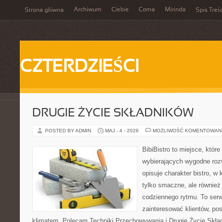
Archiwum
Ciebie
Coma
Mirinda
Strona główna
Spis Treśc
CZTERDZIEŚCI
DRUGIE ŻYCIE SKŁADNIKÓW
POSTED BY ADMIN
MAJ - 4 - 2026
MOŻLIWOŚĆ KOMENTOWAN
BibiBistro to miejsce, któr
wybierających wygodne rozw
opisuje charakter bistro, w
tylko smaczne, ale równie
codziennego rytmu. To serw
zainteresować klientów, po
klimatem. Polecam Techniki Przechowywania i Drugie Życie Skła