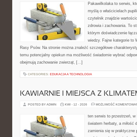
Pakawilkolaka to serwis, kt
myślą o właścicielach pupil
czytelnik znajdzie wartości
zdrowia i zachowania. To s
którym doświadczenie łączą
wiedzy. Fajne kategorie to 
Rasy Psów. Na stronie można znaleźć szczegółowe charakterystyk
temu potencjalny opiekun ma możliwość świadomie wybrać odpowi
obejmują zachowanie zwierząt, […]
CATEGORIES:
EDUKACJA A TECHNOLOGIA
KAWIARNIE I MIEJSCA Z KLIMAT
POSTED BY ADMIN
KWI - 12 - 2026
MOŻLIWOŚĆ KOMENTOWA
ten serwis to przestrzeń, w
światem herbaty, a miłość
zamienia się w praktyczne p