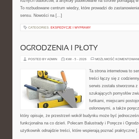
różnych odbiorców, a artykuły publikowane na stronie pomagają w 
To rozbudowane centrum wiedzy, które prowadzi do zastanowienia
sensu. Nowości na […]
CATEGORIES:
EKSPEDYCJE I WYPRAWY
OGRODZENIA I PŁOTY
POSTED BY ADMIN
KWI - 5 - 2026
MOŻLIWOŚĆ KOMENTOWAN
Ta strona internetowa to se
treści łączy się z codzien
serwis została stworzona z
szukających pomysłów zwi
furtkami, miejscami postoj
osłonowymi, a także poręcz
który opisuje, że przestrzeń wokół budynku może być jednocześni
funkcjonalna na co dzień. Polecam Balustrady i Poręcze i Ogrodze
użytkownik odnajdzie treści, które wspierają poznać praktyczne [