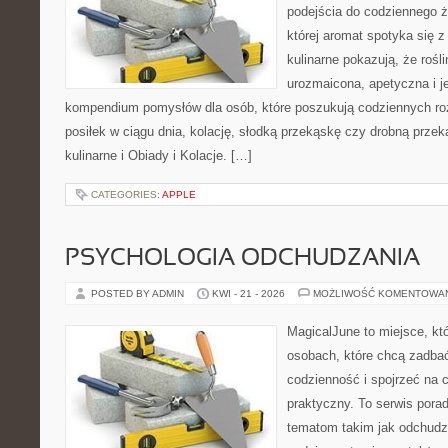
podejścia do codziennego ż
której aromat spotyka się 
kulinarne pokazują, że roś
urozmaicona, apetyczna i j
kompendium pomysłów dla osób, które poszukują codziennych ro
posiłek w ciągu dnia, kolację, słodką przekąskę czy drobną prze
kulinarne i Obiady i Kolacje. […]
CATEGORIES:
APPLE
PSYCHOLOGIA ODCHUDZANIA
POSTED BY ADMIN
KWI - 21 - 2026
MOŻLIWOŚĆ KOMENTOWA
MagicalJune to miejsce, kt
osobach, które chcą zadbać
codzienność i spojrzeć na 
praktyczny. To serwis por
tematom takim jak odchudz