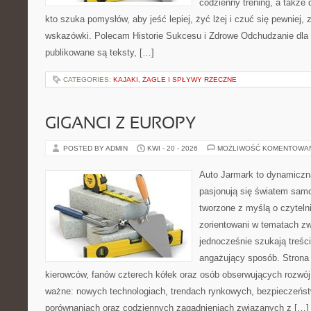
codzienny trening, a także
kto szuka pomysłów, aby jeść lepiej, żyć lżej i czuć się pewniej,
wskazówki. Polecam Historie Sukcesu i Zdrowe Odchudzanie dla 
publikowane są teksty, […]
CATEGORIES:
KAJAKI, ŻAGLE I SPŁYWY RZECZNE
GIGANCI Z EUROPY
POSTED BY ADMIN
KWI - 20 - 2026
MOŻLIWOŚĆ KOMENTOWA
Auto Jarmark to dynamiczna
pasjonują się światem sam
tworzone z myślą o czyteln
zorientowani w tematach zw
jednocześnie szukają treśc
angażujący sposób. Strona 
kierowców, fanów czterech kółek oraz osób obserwujących rozwój
ważne: nowych technologiach, trendach rynkowych, bezpieczeństwi
porównaniach oraz codziennych zagadnieniach związanych z […]