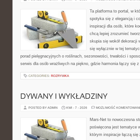
Ta platforma to portal, w k
spotyka się z elegancją i c
inspiracji dla osób, które k
chcą lepiej zrozumieć twor
skupia się wokół dekoracji
się wyłącznie w tej tematyc
porad pielęgnacyjnych o roślinach, sezonowości, trwałości i sp
serwis dla osób wrażliwych na piękno, gdzie harmonia łączy się 
CATEGORIES:
ROZRYWKA
DYWANY I WYKŁADZINY
POSTED BY ADMIN
KWI - 7 - 2026
MOŻLIWOŚĆ KOMENTOWAN
Mars-Net to nowoczesna str
poświęcona jest tematyce w
którym inspiracje łączą się