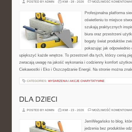
POSTED BY ADMIN
KWI - 28 - 2026
MOŻLIWOŚĆ KOMENTOWA
Profesjonalna platforma si
oświetleniu to miejsce stwo
szukają praktycznych inspi
biura oraz przestrzeni użyt
bogaty świat produktów zwi
pokazując jak odpowiednio 
upiększyć każde wnętrze. To przestrzeń dla tych, którzy cenią pi
zwracają uwagę na jakość wykonania i codzienny komfort użytkow
Ciekawostki i Eko i Oszczędzanie Energii. Na stronie można zna
CATEGORIES:
WYDARZENIA I AKCJE CHARYTATYWNE
DLA DZIECI
POSTED BY ADMIN
KWI - 23 - 2026
MOŻLIWOŚĆ KOMENTOWA
JemWegańsko to blog, które
jedzenia bez produktów od