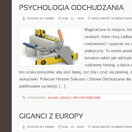
PSYCHOLOGIA ODCHUDZANIA
POSTED BY ADMIN
KWI - 21 - 2026
MOŻLIWOŚĆ KOMENTOWA
MagicalJune to miejsce, kt
osobach, które chcą zadbać
codzienność i spojrzeć na 
praktyczny. To serwis por
tematom takim jak odchudz
codzienny trening, a także
kto szuka pomysłów, aby jeść lepiej, żyć lżej i czuć się pewniej,
wskazówki. Polecam Historie Sukcesu i Zdrowe Odchudzanie dla 
publikowane są teksty, […]
CATEGORIES:
KAJAKI, ŻAGLE I SPŁYWY RZECZNE
GIGANCI Z EUROPY
POSTED BY ADMIN
KWI - 20 - 2026
MOŻLIWOŚĆ KOMENTOWA