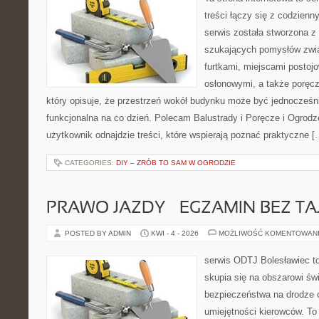
treści łączy się z codzien
serwis została stworzona z
szukających pomysłów zwi
furtkami, miejscami postoj
osłonowymi, a także poręcz
który opisuje, że przestrzeń wokół budynku może być jednocześni
funkcjonalna na co dzień. Polecam Balustrady i Poręcze i Ogrodze
użytkownik odnajdzie treści, które wspierają poznać praktyczne [
CATEGORIES:
DIY – ZRÓB TO SAM W OGRODZIE
PRAWO JAZDY – EGZAMIN BEZ TA
POSTED BY ADMIN
KWI - 4 - 2026
MOŻLIWOŚĆ KOMENTOWAN
serwis ODTJ Bolesławiec to
skupia się na obszarowi św
bezpieczeństwa na drodze 
umiejętności kierowców. To 