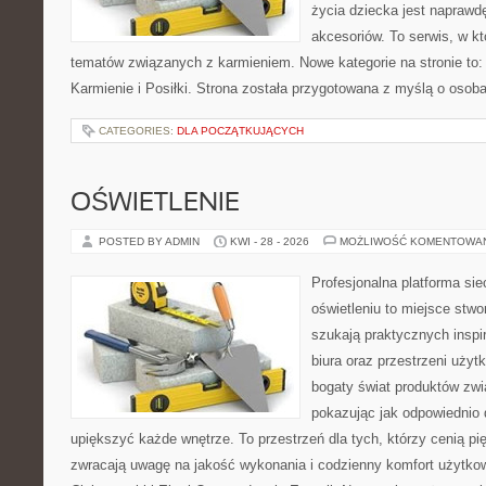
życia dziecka jest napraw
akcesoriów. To serwis, w k
tematów związanych z karmieniem. Nowe kategorie na stronie to: K
Karmienie i Posiłki. Strona została przygotowana z myślą o osoba
CATEGORIES:
DLA POCZĄTKUJĄCYCH
OŚWIETLENIE
POSTED BY ADMIN
KWI - 28 - 2026
MOŻLIWOŚĆ KOMENTOWA
Profesjonalna platforma si
oświetleniu to miejsce stwo
szukają praktycznych inspi
biura oraz przestrzeni użyt
bogaty świat produktów zwi
pokazując jak odpowiednio 
upiększyć każde wnętrze. To przestrzeń dla tych, którzy cenią pi
zwracają uwagę na jakość wykonania i codzienny komfort użytkow