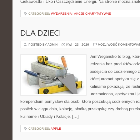
Ciekawostki i Eko i Oszczędzanie Energii. Na stronie można zna
CATEGORIES:
WYDARZENIA I AKCJE CHARYTATYWNE
DLA DZIECI
POSTED BY ADMIN
KWI - 23 - 2026
MOŻLIWOŚĆ KOMENTOWA
JemWegańsko to blog, które
jedzenia bez produktów od
podejścia do codziennego ż
której aromat spotyka się 
kulinarne pokazują, że roś
urozmaicona, apetyczna i j
kompendium pomysłów dla osób, które poszukują codziennych ro
posiłek w ciągu dnia, kolację, słodką przekąskę czy drobną prze
kulinarne i Obiady i Kolacje. […]
CATEGORIES:
APPLE