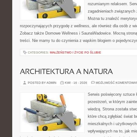
rozumianym relaksem. Serw
zagadnieniach związanych z
Można tu znaleźć merytoryc
rozpoczynających przygodę z wellness, ale również dla osób z 
Zobacz także Domowe Wellness i SaunaWadowice. Mocną stroną 
treści. Nie mamy tu do czynienia z wąskim blogiem o pojedyncz
CATEGORIES:
MAŁŻEŃSTWO I ŻYCIE PO ŚLUBIE
ARCHITEKTURA A NATURA
POSTED BY ADMIN
KWI - 16 - 2026
MOŻLIWOŚĆ KOMENTOWA
Serwis poświęcony sztuce k
przestrzeń, w którym zaint
wiedzą. Strona została stw
które chcą zgłębiać świat b
mieszkalnych i użytkowych,
wpływających na to, jak mi