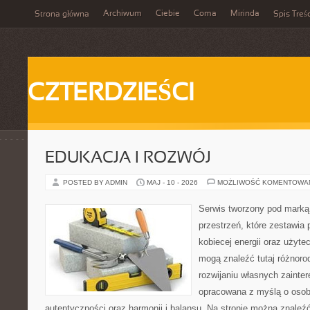
Archiwum
Ciebie
Coma
Mirinda
Strona główna
Spis Treśc
CZTERDZIEŚCI
EDUKACJA I ROZWÓJ
POSTED BY ADMIN
MAJ - 10 - 2026
MOŻLIWOŚĆ KOMENTOWA
Serwis tworzony pod marką
przestrzeń, które zestawia 
kobiecej energii oraz użyte
mogą znaleźć tutaj różnorod
rozwijaniu własnych zainte
opracowana z myślą o osob
autentyczności oraz harmonii i balansu. Na stronie można znaleźć