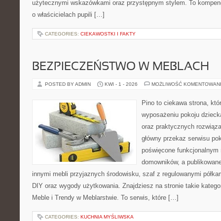
użytecznymi wskazówkami oraz przystępnym stylem. To kompend
o właścicielach pupili […]
CATEGORIES:
CIEKAWOSTKI I FAKTY
BEZPIECZEŃSTWO W MEBLACH
POSTED BY ADMIN
KWI - 1 - 2026
MOŻLIWOŚĆ KOMENTOWAN
Pino to ciekawa strona, któ
wyposażeniu pokoju dziec
oraz praktycznych rozwiąz
główny przekaz serwisu pok
poświęcone funkcjonalnym 
domowników, a publikowane
innymi mebli przyjaznych środowisku, szaf z regulowanymi półka
DIY oraz wygody użytkowania. Znajdziesz na stronie takie kategor
Meble i Trendy w Meblarstwie. To serwis, które […]
CATEGORIES:
KUCHNIA MYŚLIWSKA