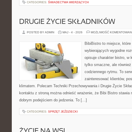
CATEGORIES:
ŚWIADECTWA WIERZĄCYCH
DRUGIE ŻYCIE SKŁADNIKÓW
POSTED BY ADMIN
MAJ - 4 - 2026
MOŻLIWOŚĆ KOMENTOWAN
BibiBistro to miejsce, któr
wybierających wygodne rozw
opisuje charakter bistro, w
tylko smaczne, ale równie
codziennego rytmu. To serw
zainteresować klientów, po
klimatem. Polecam Techniki Przechowywania i Drugie Życie Skła
kontaktu z stroną można odnieść wrażenie, że Bibi Bistro stawia 
dobrym podejściem do jedzenia. To […]
CATEGORIES:
SPRZĘT JEŹDZIECKI
ŻYCIE NA WSI