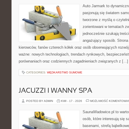
Auto Jarmark to dynamiczna
pasjonują się światem sam
tworzone z myślą o czyteln
zorientowani w tematach zw
jednocześnie szukają treśc
angażujący sposób. Strona 
kierowców, fanów czterech kółek oraz osób obserwujących rozwój
ważne: nowych technologiach, trendach rynkowych, bezpieczeństwi
porównaniach oraz codziennych zagadnieniach związanych z […]
CATEGORIES:
WĘDKARSTWO SUMOWE
JACUZZI I WANNY SPA
POSTED BY ADMIN
KWI - 17 - 2026
MOŻLIWOŚĆ KOMENTOWA
SaunaWadowice.pl to wartośc
osób, które interesują się 
basenami, strefą bąbelkowe