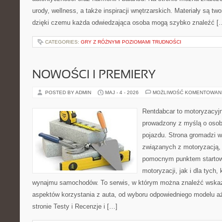
urody, wellness, a także inspiracji wnętrzarskich. Materiały są t
dzięki czemu każda odwiedzająca osoba mogą szybko znaleźć [
CATEGORIES:
GRY Z RÓŻNYMI POZIOMAMI TRUDNOŚCI
NOWOŚCI I PREMIERY
POSTED BY ADMIN
MAJ - 4 - 2026
MOŻLIWOŚĆ KOMENTOWAN
Rentdabcar to motoryzacyjn
prowadzony z myślą o osob
pojazdu. Strona gromadzi 
związanych z motoryzacją,
pomocnym punktem startow
motoryzacji, jak i dla tych,
wynajmu samochodów. To serwis, w którym można znaleźć wska
aspektów korzystania z auta, od wyboru odpowiedniego modelu aż
stronie Testy i Recenzje i […]