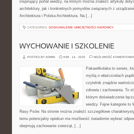
inspirujący portal wiedzy, na którym można znaleźć artykuły doty
architektury, jak i konkretnych pomysłów związanych z urządza
Architektura i Polska Architektura. Na […]
CATEGORIES:
DOSKONALENIE UMIEJĘTNOŚCI KIEROWCY
WYCHOWANIE I SZKOLENIE
POSTED BY ADMIN
KWI - 14 - 2026
MOŻLIWOŚĆ KOMENTOWA
Pakawilkolaka to serwis, kt
myślą o właścicielach pupil
czytelnik znajdzie wartości
zdrowia i zachowania. To s
którym doświadczenie łączą
wiedzy. Fajne kategorie to 
Rasy Psów. Na stronie można znaleźć szczegółowe charakterystyk
temu potencjalny opiekun ma możliwość świadomie wybrać odpowi
obejmują zachowanie zwierząt, […]