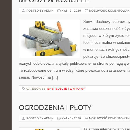
MŁODZI W KOŚCIELE
POSTED BY ADMIN
KWI - 6 - 2026
MOŻLIWOŚĆ KOMENTOWAN
Serwis duchowy skierowany 
zestawia codzienność z ż
miejsce, w którym życie rel
teorii, lecz realna w codzie
w momentach wdzięczności 
pokazuje, że chrześcijańst
różnych odbiorców, a artykuły publikowane na stronie pomagają w 
To rozbudowane centrum wiedzy, które prowadzi do zastanowienia
sensu. Nowości na […]
CATEGORIES:
EKSPEDYCJE I WYPRAWY
OGRODZENIA I PŁOTY
POSTED BY ADMIN
KWI - 5 - 2026
MOŻLIWOŚĆ KOMENTOWAN
Ta strona internetowa to se