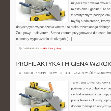
użytecznych wskazówkach 
mieszkanie i gabinet. To se
z praktycznym podejściem, 
myślą o odbiorcach, którz
dotyczących wyposażenia wnętrz i szeroko rozumianego dobrego 
Zakupowy i Italsystem. Strona została przygotowana dla osób, któ
elementy wyposażenia do różnych […]
CATEGORIES:
MARY KAY (USA)
PROFILAKTYKA I HIGIENA WZRO
POSTED BY ADMIN
KWI - 10 - 2026
MOŻLIWOŚĆ KOMENTOWA
Ta witryna to wartościowy s
poświęcony profilaktyce na
centralne miejsce zajmują 
pracą lekarza okulisty, opt
doboru rozwiązań optycznyc