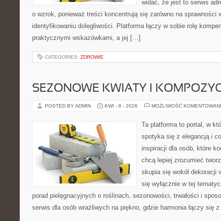
widać, że jest to serwis a
o wzrok, ponieważ treści koncentrują się zarówno na sprawności w
identyfikowaniu dolegliwości. Platforma łączy w sobie rolę kompe
praktycznymi wskazówkami, a jej […]
CATEGORIES:
ZDROWIE
SEZONOWE KWIATY I KOMPOZYC
POSTED BY ADMIN
KWI - 8 - 2026
MOŻLIWOŚĆ KOMENTOWAN
Ta platforma to portal, w k
spotyka się z elegancją i c
inspiracji dla osób, które k
chcą lepiej zrozumieć twor
skupia się wokół dekoracji
się wyłącznie w tej tematyc
porad pielęgnacyjnych o roślinach, sezonowości, trwałości i sp
serwis dla osób wrażliwych na piękno, gdzie harmonia łączy się 