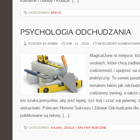
kulinarne i Obiady i Kolacje. […]
CATEGORIES:
APPLE
PSYCHOLOGIA ODCHUDZANIA
POSTED BY ADMIN
KWI - 21 - 2026
MOŻLIWOŚĆ KOMENTOWA
MagicalJune to miejsce, kt
osobach, które chcą zadbać
codzienność i spojrzeć na 
praktyczny. To serwis por
tematom takim jak odchudz
codzienny trening, a także
kto szuka pomysłów, aby jeść lepiej, żyć lżej i czuć się pewniej,
wskazówki. Polecam Historie Sukcesu i Zdrowe Odchudzanie dla 
publikowane są teksty, […]
CATEGORIES:
KAJAKI, ŻAGLE I SPŁYWY RZECZNE