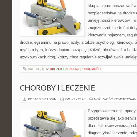
skupia się na obszarowi św
bezpieczeństwa na drodze 
umiejętności kierowców. To 
znajdzie rzetelne treści do
kierowania pojazdem, regul
drodze, egzaminu na prawo jazdy, a także psychologii kierowcy. 
myślą o tych, którzy dopiero uczą się jeździć, ale również o bar
użytkownikach dróg, którzy chcą regularnie rozwijać swoje umieję
CATEGORIES:
UBEZPIECZENIA NIERUCHOMOŚCI
CHOROBY I LECZENIE
POSTED BY ADMIN
KWI - 2 - 2026
MOŻLIWOŚĆ KOMENTOWAN
Przygotowałem opis oparty 
przedstawia się jako serwis
dla miłośników zwierząt i o
diagnostyka i leczenie, odż