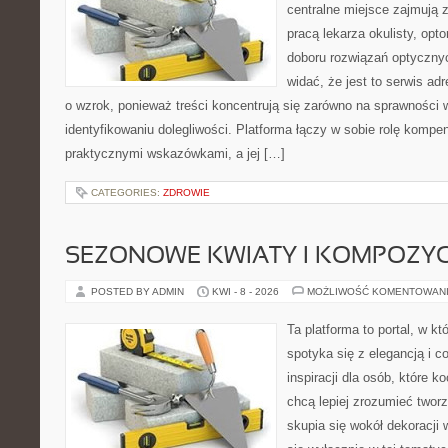
centralne miejsce zajmują 
pracą lekarza okulisty, opt
doboru rozwiązań optycznyc
widać, że jest to serwis a
o wzrok, ponieważ treści koncentrują się zarówno na sprawności w
identyfikowaniu dolegliwości. Platforma łączy w sobie rolę kompe
praktycznymi wskazówkami, a jej […]
CATEGORIES:
ZDROWIE
SEZONOWE KWIATY I KOMPOZYC
POSTED BY ADMIN
KWI - 8 - 2026
MOŻLIWOŚĆ KOMENTOWAN
Ta platforma to portal, w k
spotyka się z elegancją i c
inspiracji dla osób, które k
chcą lepiej zrozumieć twor
skupia się wokół dekoracji