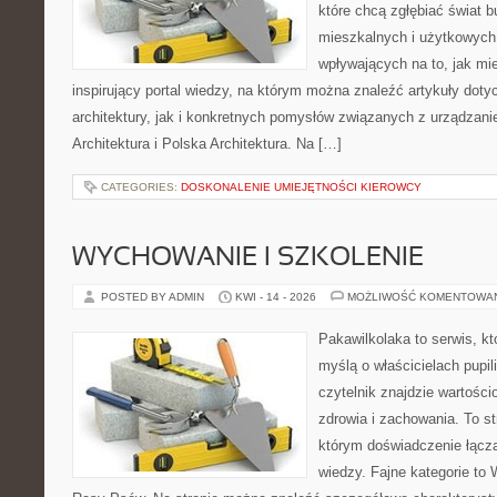
które chcą zgłębiać świat b
mieszkalnych i użytkowych,
wpływających na to, jak mi
inspirujący portal wiedzy, na którym można znaleźć artykuły doty
architektury, jak i konkretnych pomysłów związanych z urządza
Architektura i Polska Architektura. Na […]
CATEGORIES:
DOSKONALENIE UMIEJĘTNOŚCI KIEROWCY
WYCHOWANIE I SZKOLENIE
POSTED BY ADMIN
KWI - 14 - 2026
MOŻLIWOŚĆ KOMENTOWA
Pakawilkolaka to serwis, kt
myślą o właścicielach pupil
czytelnik znajdzie wartości
zdrowia i zachowania. To s
którym doświadczenie łączą
wiedzy. Fajne kategorie to 