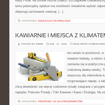
Rasy Psów. Na stronie można znaleźć szczegółowe charakterystyk
temu potencjalny opiekun ma możliwość świadomie wybrać odpowi
obejmują zachowanie zwierząt, […]
CATEGORIES:
EDUKACJA A TECHNOLOGIA
KAWIARNIE I MIEJSCA Z KLIMAT
POSTED BY ADMIN
KWI - 12 - 2026
MOŻLIWOŚĆ KOMENTOWA
ten serwis to przestrzeń, w
światem herbaty, a miłość
zamienia się w praktyczne p
codzienną dawkę wiedzy. To
stworzony dla miłośników 
rozgrzewające napoje, a tak
chcą dowiedzieć się więcej codzienne rytuały związane z przygo
napojów. Polecam Porady i Triki Kawowe i Kawa i Ekologia. Na s
CATEGORIES:
FRONTEND I UX DLA PROGRAMISTÓW