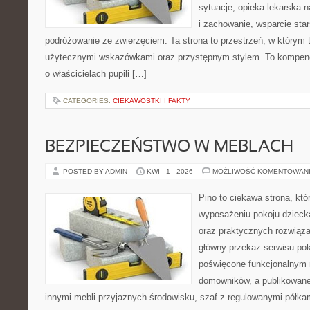
sytuacje, opieka lekarska 
i zachowanie, wsparcie sta
podróżowanie ze zwierzęciem. Ta strona to przestrzeń, w którym t
użytecznymi wskazówkami oraz przystępnym stylem. To kompend
o właścicielach pupili […]
CATEGORIES:
CIEKAWOSTKI I FAKTY
BEZPIECZEŃSTWO W MEBLACH
POSTED BY ADMIN
KWI - 1 - 2026
MOŻLIWOŚĆ KOMENTOWAN
Pino to ciekawa strona, któ
wyposażeniu pokoju dziec
oraz praktycznych rozwiąz
główny przekaz serwisu pok
poświęcone funkcjonalnym 
domowników, a publikowane
innymi mebli przyjaznych środowisku, szaf z regulowanymi półka