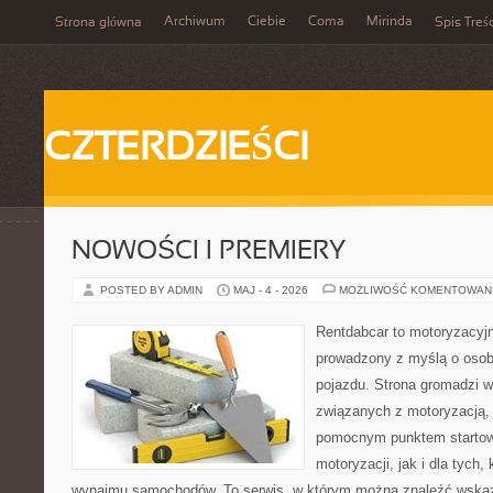
Archiwum
Ciebie
Coma
Mirinda
Strona główna
Spis Treśc
CZTERDZIEŚCI
NOWOŚCI I PREMIERY
POSTED BY ADMIN
MAJ - 4 - 2026
MOŻLIWOŚĆ KOMENTOWAN
Rentdabcar to motoryzacyjn
prowadzony z myślą o osob
pojazdu. Strona gromadzi 
związanych z motoryzacją,
pomocnym punktem startow
motoryzacji, jak i dla tych,
wynajmu samochodów. To serwis, w którym można znaleźć wska