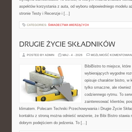
aspektów korzystania z auta, od wyboru odpowiedniego modelu aż
stronie Testy i Recenzje i […]
CATEGORIES:
ŚWIADECTWA WIERZĄCYCH
DRUGIE ŻYCIE SKŁADNIKÓW
POSTED BY ADMIN
MAJ - 4 - 2026
MOŻLIWOŚĆ KOMENTOWAN
BibiBistro to miejsce, któr
wybierających wygodne rozw
opisuje charakter bistro, w
tylko smaczne, ale równie
codziennego rytmu. To serw
zainteresować klientów, po
klimatem. Polecam Techniki Przechowywania i Drugie Życie Skła
kontaktu z stroną można odnieść wrażenie, że Bibi Bistro stawia 
dobrym podejściem do jedzenia. To […]