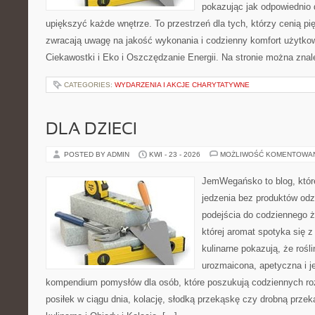
pokazując jak odpowiednio 
upiększyć każde wnętrze. To przestrzeń dla tych, którzy cenią pi
zwracają uwagę na jakość wykonania i codzienny komfort użytkow
Ciekawostki i Eko i Oszczędzanie Energii. Na stronie można zna
CATEGORIES:
WYDARZENIA I AKCJE CHARYTATYWNE
DLA DZIECI
POSTED BY ADMIN
KWI - 23 - 2026
MOŻLIWOŚĆ KOMENTOWA
JemWegańsko to blog, które
jedzenia bez produktów od
podejścia do codziennego ż
której aromat spotyka się 
kulinarne pokazują, że roś
urozmaicona, apetyczna i j
kompendium pomysłów dla osób, które poszukują codziennych ro
posiłek w ciągu dnia, kolację, słodką przekąskę czy drobną prze