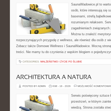
SaunaWadowice.pl to wartośc
osób, które interesują się 
basenami, strefą bąbelkowe
rozumianym relaksem. Serw
zagadnieniach związanych z
Można tu znaleźć merytoryc
rozpoczynających przygodę z wellness, ale również dla osób z 
Zobacz także Domowe Wellness i SaunaWadowice. Mocną stroną 
treści. Nie mamy tu do czynienia z wąskim blogiem o pojedyncz
CATEGORIES:
MAŁŻEŃSTWO I ŻYCIE PO ŚLUBIE
ARCHITEKTURA A NATURA
POSTED BY ADMIN
KWI - 16 - 2026
MOŻLIWOŚĆ KOMENTOWA
Serwis poświęcony sztuce k
przestrzeń, w którym zaint
wiedzą. Strona została stw