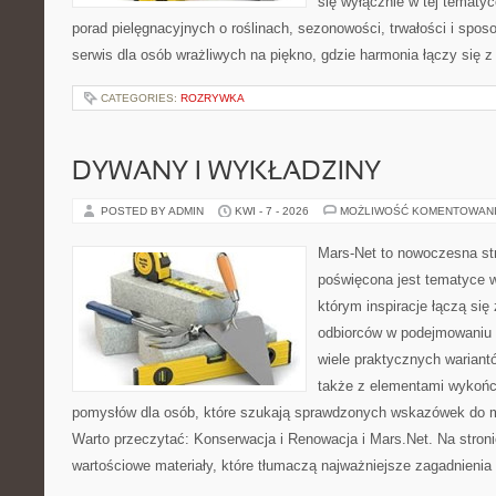
się wyłącznie w tej tematyc
porad pielęgnacyjnych o roślinach, sezonowości, trwałości i sp
serwis dla osób wrażliwych na piękno, gdzie harmonia łączy się 
CATEGORIES:
ROZRYWKA
DYWANY I WYKŁADZINY
POSTED BY ADMIN
KWI - 7 - 2026
MOŻLIWOŚĆ KOMENTOWAN
Mars-Net to nowoczesna str
poświęcona jest tematyce w
którym inspiracje łączą się
odbiorców w podejmowaniu t
wiele praktycznych wariant
także z elementami wykoń
pomysłów dla osób, które szukają sprawdzonych wskazówek do m
Warto przeczytać: Konserwacja i Renowacja i Mars.Net. Na stron
wartościowe materiały, które tłumaczą najważniejsze zagadnienia