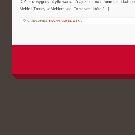
DIY oraz wygody użytkowania. Znajdziesz na stronie takie kategor
Meble i Trendy w Meblarstwie. To serwis, które […]
CATEGORIES:
KUCHNIA MYŚLIWSKA