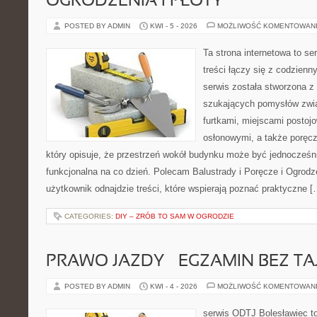
OGRODZENIA I PŁOTY
POSTED BY ADMIN
KWI - 5 - 2026
MOŻLIWOŚĆ KOMENTOWAN
Ta strona internetowa to se
treści łączy się z codzien
serwis została stworzona z
szukających pomysłów zwi
furtkami, miejscami postoj
osłonowymi, a także poręcz
który opisuje, że przestrzeń wokół budynku może być jednocześni
funkcjonalna na co dzień. Polecam Balustrady i Poręcze i Ogrodze
użytkownik odnajdzie treści, które wspierają poznać praktyczne [
CATEGORIES:
DIY – ZRÓB TO SAM W OGRODZIE
PRAWO JAZDY – EGZAMIN BEZ TA
POSTED BY ADMIN
KWI - 4 - 2026
MOŻLIWOŚĆ KOMENTOWAN
serwis ODTJ Bolesławiec to