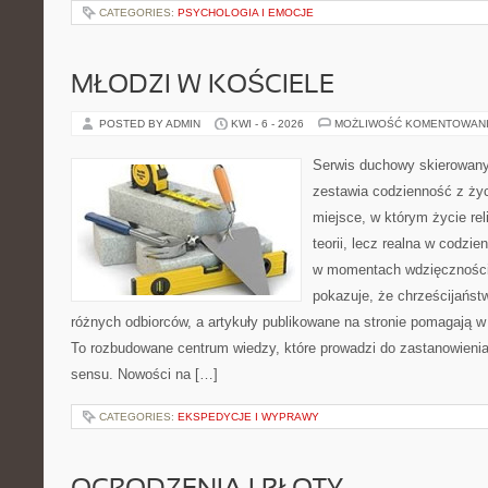
CATEGORIES:
PSYCHOLOGIA I EMOCJE
MŁODZI W KOŚCIELE
POSTED BY ADMIN
KWI - 6 - 2026
MOŻLIWOŚĆ KOMENTOWAN
Serwis duchowy skierowany 
zestawia codzienność z ż
miejsce, w którym życie rel
teorii, lecz realna w codzie
w momentach wdzięczności 
pokazuje, że chrześcijańst
różnych odbiorców, a artykuły publikowane na stronie pomagają w 
To rozbudowane centrum wiedzy, które prowadzi do zastanowienia
sensu. Nowości na […]
CATEGORIES:
EKSPEDYCJE I WYPRAWY