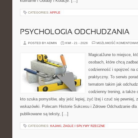
kulinarne i Obiady i Kolacje. […]
CATEGORIES:
APPLE
PSYCHOLOGIA ODCHUDZANIA
POSTED BY ADMIN
KWI - 21 - 2026
MOŻLIWOŚĆ KOMENTOWA
MagicalJune to miejsce, kt
osobach, które chcą zadbać
codzienność i spojrzeć na 
praktyczny. To serwis por
tematom takim jak odchudz
codzienny trening, a także
kto szuka pomysłów, aby jeść lepiej, żyć lżej i czuć się pewniej,
wskazówki. Polecam Historie Sukcesu i Zdrowe Odchudzanie dla 
publikowane są teksty, […]
CATEGORIES:
KAJAKI, ŻAGLE I SPŁYWY RZECZNE