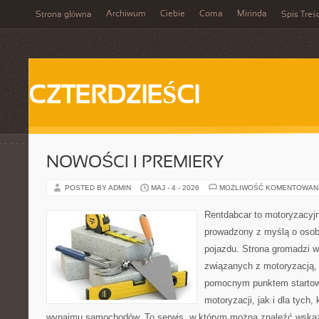
Archiwum
Ciebie
Coma
Mirinda
Strona główna
Spis Treśc
CZTERDZIEŚCI
NOWOŚCI I PREMIERY
POSTED BY ADMIN
MAJ - 4 - 2026
MOŻLIWOŚĆ KOMENTOWAN
Rentdabcar to motoryzacyjn
prowadzony z myślą o osob
pojazdu. Strona gromadzi 
związanych z motoryzacją,
pomocnym punktem startow
motoryzacji, jak i dla tych,
wynajmu samochodów. To serwis, w którym można znaleźć wska