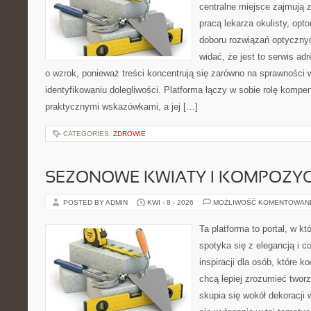
centralne miejsce zajmują 
pracą lekarza okulisty, opt
doboru rozwiązań optycznyc
widać, że jest to serwis a
o wzrok, ponieważ treści koncentrują się zarówno na sprawności w
identyfikowaniu dolegliwości. Platforma łączy w sobie rolę kompe
praktycznymi wskazówkami, a jej […]
CATEGORIES:
ZDROWIE
SEZONOWE KWIATY I KOMPOZYC
POSTED BY ADMIN
KWI - 8 - 2026
MOŻLIWOŚĆ KOMENTOWAN
Ta platforma to portal, w k
spotyka się z elegancją i c
inspiracji dla osób, które k
chcą lepiej zrozumieć twor
skupia się wokół dekoracji