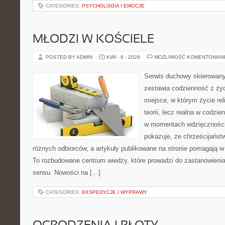
CATEGORIES:
PSYCHOLOGIA I EMOCJE
MŁODZI W KOŚCIELE
POSTED BY ADMIN
KWI - 6 - 2026
MOŻLIWOŚĆ KOMENTOWAN
Serwis duchowy skierowany 
zestawia codzienność z ż
miejsce, w którym życie rel
teorii, lecz realna w codzie
w momentach wdzięczności 
pokazuje, że chrześcijańst
różnych odbiorców, a artykuły publikowane na stronie pomagają w 
To rozbudowane centrum wiedzy, które prowadzi do zastanowienia
sensu. Nowości na […]
CATEGORIES:
EKSPEDYCJE I WYPRAWY