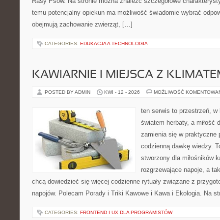
Rasy Psów. Na stronie można znaleźć szczegółowe charakterystyk
temu potencjalny opiekun ma możliwość świadomie wybrać odpowi
obejmują zachowanie zwierząt, […]
CATEGORIES:
EDUKACJA A TECHNOLOGIA
KAWIARNIE I MIEJSCA Z KLIMAT
POSTED BY ADMIN
KWI - 12 - 2026
MOŻLIWOŚĆ KOMENTOWA
ten serwis to przestrzeń, w
światem herbaty, a miłość
zamienia się w praktyczne p
codzienną dawkę wiedzy. To
stworzony dla miłośników 
rozgrzewające napoje, a tak
chcą dowiedzieć się więcej codzienne rytuały związane z przygo
napojów. Polecam Porady i Triki Kawowe i Kawa i Ekologia. Na s
CATEGORIES:
FRONTEND I UX DLA PROGRAMISTÓW