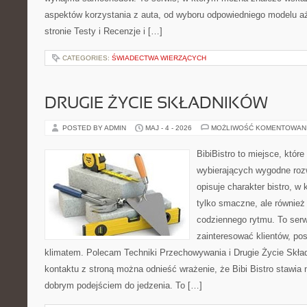
aspektów korzystania z auta, od wyboru odpowiedniego modelu aż
stronie Testy i Recenzje i […]
CATEGORIES:
ŚWIADECTWA WIERZĄCYCH
DRUGIE ŻYCIE SKŁADNIKÓW
POSTED BY ADMIN
MAJ - 4 - 2026
MOŻLIWOŚĆ KOMENTOWAN
BibiBistro to miejsce, któr
wybierających wygodne rozw
opisuje charakter bistro, w
tylko smaczne, ale równie
codziennego rytmu. To serw
zainteresować klientów, po
klimatem. Polecam Techniki Przechowywania i Drugie Życie Skła
kontaktu z stroną można odnieść wrażenie, że Bibi Bistro stawia 
dobrym podejściem do jedzenia. To […]