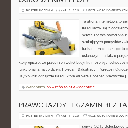
OGRODZENIA I PŁOTY
POSTED BY ADMIN
KWI - 5 - 2026
MOŻLIWOŚĆ KOMENTOWAN
Ta strona internetowa to se
treści łączy się z codzien
serwis została stworzona z
szukających pomysłów zwi
furtkami, miejscami postoj
osłonowymi, a także poręcz
który opisuje, że przestrzeń wokół budynku może być jednocześni
funkcjonalna na co dzień. Polecam Balustrady i Poręcze i Ogrodze
użytkownik odnajdzie treści, które wspierają poznać praktyczne [
CATEGORIES:
DIY – ZRÓB TO SAM W OGRODZIE
PRAWO JAZDY – EGZAMIN BEZ TA
POSTED BY ADMIN
KWI - 4 - 2026
MOŻLIWOŚĆ KOMENTOWAN
serwis ODTJ Bolesławiec to