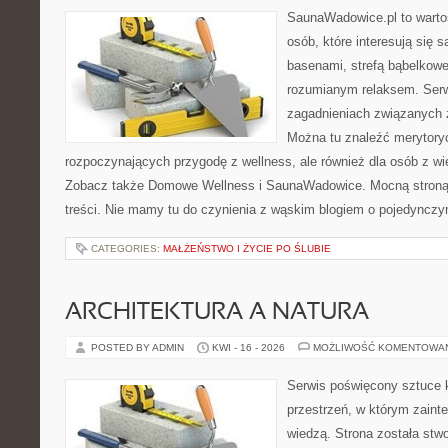
SaunaWadowice.pl to wartośc
osób, które interesują się 
basenami, strefą bąbelkowe
rozumianym relaksem. Serw
zagadnieniach związanych z
Można tu znaleźć merytoryc
rozpoczynających przygodę z wellness, ale również dla osób z 
Zobacz także Domowe Wellness i SaunaWadowice. Mocną stroną 
treści. Nie mamy tu do czynienia z wąskim blogiem o pojedyncz
CATEGORIES:
MAŁŻEŃSTWO I ŻYCIE PO ŚLUBIE
ARCHITEKTURA A NATURA
POSTED BY ADMIN
KWI - 16 - 2026
MOŻLIWOŚĆ KOMENTOWA
Serwis poświęcony sztuce k
przestrzeń, w którym zaint
wiedzą. Strona została stw