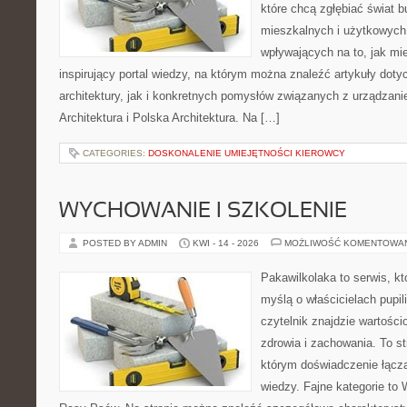
które chcą zgłębiać świat b
mieszkalnych i użytkowych,
wpływających na to, jak mi
inspirujący portal wiedzy, na którym można znaleźć artykuły doty
architektury, jak i konkretnych pomysłów związanych z urządza
Architektura i Polska Architektura. Na […]
CATEGORIES:
DOSKONALENIE UMIEJĘTNOŚCI KIEROWCY
WYCHOWANIE I SZKOLENIE
POSTED BY ADMIN
KWI - 14 - 2026
MOŻLIWOŚĆ KOMENTOWA
Pakawilkolaka to serwis, kt
myślą o właścicielach pupil
czytelnik znajdzie wartości
zdrowia i zachowania. To s
którym doświadczenie łączą
wiedzy. Fajne kategorie to 