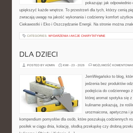
pokazując jak odpowiednio 
upiększyć każde wnętrze. To przestrzeń dla tych, którzy cenią pi
zwracają uwagę na jakość wykonania i codzienny komfort użytkow
Ciekawostki i Eko i Oszczędzanie Energii. Na stronie można zna
CATEGORIES:
WYDARZENIA I AKCJE CHARYTATYWNE
DLA DZIECI
POSTED BY ADMIN
KWI - 23 - 2026
MOŻLIWOŚĆ KOMENTOWA
JemWegańsko to blog, które
jedzenia bez produktów od
podejścia do codziennego ż
której aromat spotyka się 
kulinarne pokazują, że roś
urozmaicona, apetyczna i j
kompendium pomysłów dla osób, które poszukują codziennych ro
posiłek w ciągu dnia, kolację, słodką przekąskę czy drobną prze