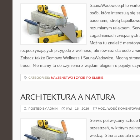
SaunaWadowice.pl to wartośc
osób, które interesują się 
basenami, strefą bąbelkowe
rozumianym relaksem. Serw
zagadnieniach związanych z
Można tu znaleźć merytoryc
rozpoczynających przygodę z wellness, ale również dla osób z 
Zobacz także Domowe Wellness i SaunaWadowice. Mocną stroną 
treści. Nie mamy tu do czynienia z wąskim blogiem o pojedyncz
CATEGORIES:
MAŁŻEŃSTWO I ŻYCIE PO ŚLUBIE
ARCHITEKTURA A NATURA
POSTED BY ADMIN
KWI - 16 - 2026
MOŻLIWOŚĆ KOMENTOWA
Serwis poświęcony sztuce k
przestrzeń, w którym zaint
wiedzą. Strona została stw