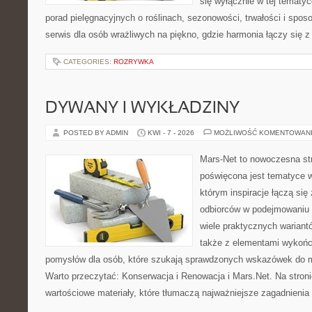
się wyłącznie w tej tematyc
porad pielęgnacyjnych o roślinach, sezonowości, trwałości i sp
serwis dla osób wrażliwych na piękno, gdzie harmonia łączy się 
CATEGORIES:
ROZRYWKA
DYWANY I WYKŁADZINY
POSTED BY ADMIN
KWI - 7 - 2026
MOŻLIWOŚĆ KOMENTOWAN
Mars-Net to nowoczesna str
poświęcona jest tematyce w
którym inspiracje łączą się
odbiorców w podejmowaniu t
wiele praktycznych wariant
także z elementami wykoń
pomysłów dla osób, które szukają sprawdzonych wskazówek do m
Warto przeczytać: Konserwacja i Renowacja i Mars.Net. Na stron
wartościowe materiały, które tłumaczą najważniejsze zagadnienia