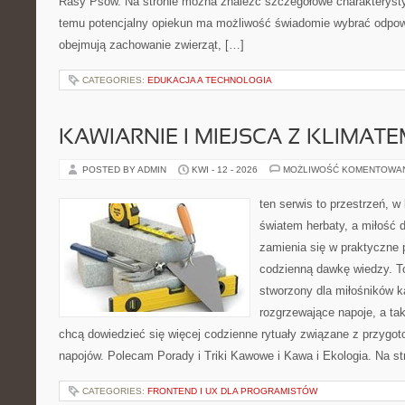
Rasy Psów. Na stronie można znaleźć szczegółowe charakterystyk
temu potencjalny opiekun ma możliwość świadomie wybrać odpowi
obejmują zachowanie zwierząt, […]
CATEGORIES:
EDUKACJA A TECHNOLOGIA
KAWIARNIE I MIEJSCA Z KLIMAT
POSTED BY ADMIN
KWI - 12 - 2026
MOŻLIWOŚĆ KOMENTOWA
ten serwis to przestrzeń, w
światem herbaty, a miłość
zamienia się w praktyczne p
codzienną dawkę wiedzy. To
stworzony dla miłośników 
rozgrzewające napoje, a tak
chcą dowiedzieć się więcej codzienne rytuały związane z przygo
napojów. Polecam Porady i Triki Kawowe i Kawa i Ekologia. Na s
CATEGORIES:
FRONTEND I UX DLA PROGRAMISTÓW