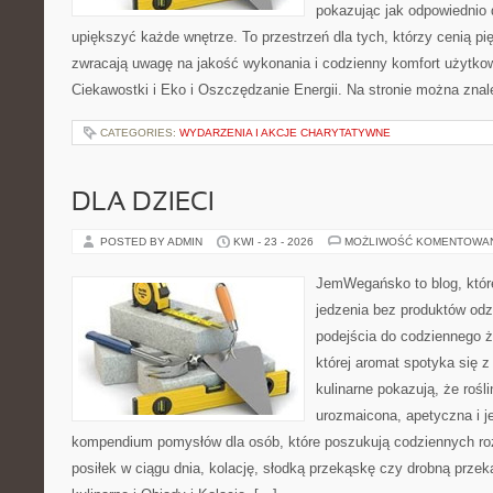
pokazując jak odpowiednio 
upiększyć każde wnętrze. To przestrzeń dla tych, którzy cenią pi
zwracają uwagę na jakość wykonania i codzienny komfort użytkow
Ciekawostki i Eko i Oszczędzanie Energii. Na stronie można zna
CATEGORIES:
WYDARZENIA I AKCJE CHARYTATYWNE
DLA DZIECI
POSTED BY ADMIN
KWI - 23 - 2026
MOŻLIWOŚĆ KOMENTOWA
JemWegańsko to blog, które
jedzenia bez produktów od
podejścia do codziennego ż
której aromat spotyka się 
kulinarne pokazują, że roś
urozmaicona, apetyczna i j
kompendium pomysłów dla osób, które poszukują codziennych ro
posiłek w ciągu dnia, kolację, słodką przekąskę czy drobną prze