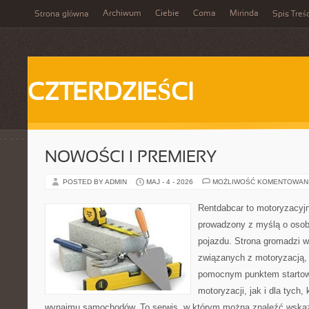
Archiwum
Ciebie
Coma
Mirinda
Strona główna
Spis Treśc
CZTERDZIEŚCI
NOWOŚCI I PREMIERY
POSTED BY ADMIN
MAJ - 4 - 2026
MOŻLIWOŚĆ KOMENTOWAN
Rentdabcar to motoryzacyjn
prowadzony z myślą o osob
pojazdu. Strona gromadzi 
związanych z motoryzacją,
pomocnym punktem startow
motoryzacji, jak i dla tych,
wynajmu samochodów. To serwis, w którym można znaleźć wska