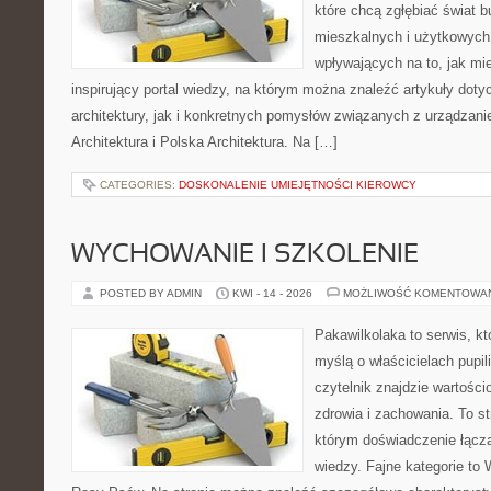
które chcą zgłębiać świat b
mieszkalnych i użytkowych,
wpływających na to, jak mi
inspirujący portal wiedzy, na którym można znaleźć artykuły doty
architektury, jak i konkretnych pomysłów związanych z urządza
Architektura i Polska Architektura. Na […]
CATEGORIES:
DOSKONALENIE UMIEJĘTNOŚCI KIEROWCY
WYCHOWANIE I SZKOLENIE
POSTED BY ADMIN
KWI - 14 - 2026
MOŻLIWOŚĆ KOMENTOWA
Pakawilkolaka to serwis, kt
myślą o właścicielach pupil
czytelnik znajdzie wartości
zdrowia i zachowania. To s
którym doświadczenie łączą
wiedzy. Fajne kategorie to 