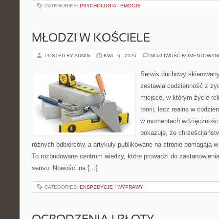
CATEGORIES:
PSYCHOLOGIA I EMOCJE
MŁODZI W KOŚCIELE
POSTED BY ADMIN
KWI - 6 - 2026
MOŻLIWOŚĆ KOMENTOWAN
Serwis duchowy skierowany 
zestawia codzienność z ż
miejsce, w którym życie rel
teorii, lecz realna w codzie
w momentach wdzięczności 
pokazuje, że chrześcijańst
różnych odbiorców, a artykuły publikowane na stronie pomagają w 
To rozbudowane centrum wiedzy, które prowadzi do zastanowienia
sensu. Nowości na […]
CATEGORIES:
EKSPEDYCJE I WYPRAWY