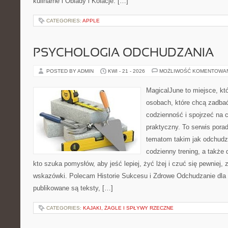
kulinarne i Obiady i Kolacje. […]
CATEGORIES:
APPLE
PSYCHOLOGIA ODCHUDZANIA
POSTED BY ADMIN
KWI - 21 - 2026
MOŻLIWOŚĆ KOMENTOWA
MagicalJune to miejsce, kt
osobach, które chcą zadbać
codzienność i spojrzeć na 
praktyczny. To serwis por
tematom takim jak odchudz
codzienny trening, a także
kto szuka pomysłów, aby jeść lepiej, żyć lżej i czuć się pewniej,
wskazówki. Polecam Historie Sukcesu i Zdrowe Odchudzanie dla 
publikowane są teksty, […]
CATEGORIES:
KAJAKI, ŻAGLE I SPŁYWY RZECZNE