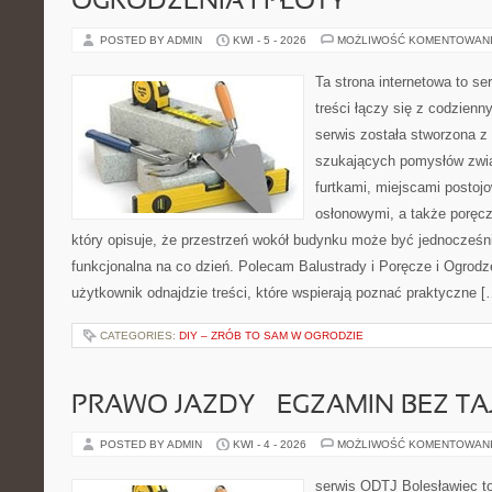
OGRODZENIA I PŁOTY
POSTED BY ADMIN
KWI - 5 - 2026
MOŻLIWOŚĆ KOMENTOWAN
Ta strona internetowa to se
treści łączy się z codzien
serwis została stworzona z
szukających pomysłów zwi
furtkami, miejscami postoj
osłonowymi, a także poręcz
który opisuje, że przestrzeń wokół budynku może być jednocześni
funkcjonalna na co dzień. Polecam Balustrady i Poręcze i Ogrodze
użytkownik odnajdzie treści, które wspierają poznać praktyczne [
CATEGORIES:
DIY – ZRÓB TO SAM W OGRODZIE
PRAWO JAZDY – EGZAMIN BEZ TA
POSTED BY ADMIN
KWI - 4 - 2026
MOŻLIWOŚĆ KOMENTOWAN
serwis ODTJ Bolesławiec to