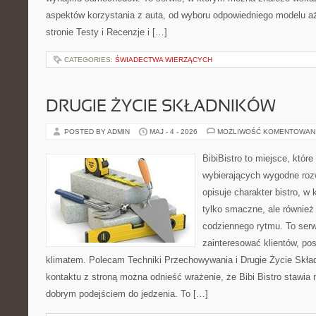
aspektów korzystania z auta, od wyboru odpowiedniego modelu aż
stronie Testy i Recenzje i […]
CATEGORIES:
ŚWIADECTWA WIERZĄCYCH
DRUGIE ŻYCIE SKŁADNIKÓW
POSTED BY ADMIN
MAJ - 4 - 2026
MOŻLIWOŚĆ KOMENTOWAN
BibiBistro to miejsce, któr
wybierających wygodne rozw
opisuje charakter bistro, w
tylko smaczne, ale równie
codziennego rytmu. To serw
zainteresować klientów, po
klimatem. Polecam Techniki Przechowywania i Drugie Życie Skła
kontaktu z stroną można odnieść wrażenie, że Bibi Bistro stawia 
dobrym podejściem do jedzenia. To […]