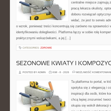
centralne miejsce zajmują 
pracą lekarza okulisty, opt
doboru rozwiązań optycznyc
widać, że jest to serwis a
o wzrok, ponieważ treści koncentrują się zarówno na sprawności w
identyfikowaniu dolegliwości. Platforma łączy w sobie rolę kompe
praktycznymi wskazówkami, a jej […]
CATEGORIES:
ZDROWIE
SEZONOWE KWIATY I KOMPOZYC
POSTED BY ADMIN
KWI - 8 - 2026
MOŻLIWOŚĆ KOMENTOWAN
Ta platforma to portal, w k
spotyka się z elegancją i c
inspiracji dla osób, które k
chcą lepiej zrozumieć twor
skupia się wokół dekoracji