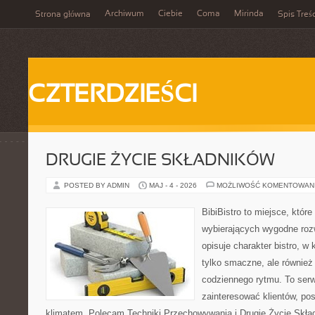
Archiwum
Ciebie
Coma
Mirinda
Strona główna
Spis Treśc
CZTERDZIEŚCI
DRUGIE ŻYCIE SKŁADNIKÓW
POSTED BY ADMIN
MAJ - 4 - 2026
MOŻLIWOŚĆ KOMENTOWAN
BibiBistro to miejsce, któr
wybierających wygodne rozw
opisuje charakter bistro, w
tylko smaczne, ale równie
codziennego rytmu. To serw
zainteresować klientów, po
klimatem. Polecam Techniki Przechowywania i Drugie Życie Skła