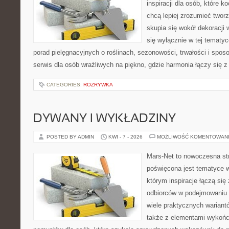
inspiracji dla osób, które k
chcą lepiej zrozumieć twor
skupia się wokół dekoracji
się wyłącznie w tej tematyc
porad pielęgnacyjnych o roślinach, sezonowości, trwałości i sp
serwis dla osób wrażliwych na piękno, gdzie harmonia łączy się 
CATEGORIES:
ROZRYWKA
DYWANY I WYKŁADZINY
POSTED BY ADMIN
KWI - 7 - 2026
MOŻLIWOŚĆ KOMENTOWAN
Mars-Net to nowoczesna str
poświęcona jest tematyce w
którym inspiracje łączą się
odbiorców w podejmowaniu t
wiele praktycznych wariant
także z elementami wykoń