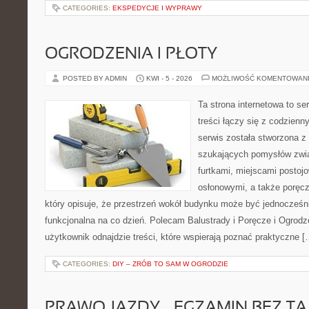
CATEGORIES:
EKSPEDYCJE I WYPRAWY
OGRODZENIA I PŁOTY
POSTED BY ADMIN
KWI - 5 - 2026
MOŻLIWOŚĆ KOMENTOWAN
Ta strona internetowa to se
treści łączy się z codzien
serwis została stworzona z
szukających pomysłów zwi
furtkami, miejscami postoj
osłonowymi, a także poręcz
który opisuje, że przestrzeń wokół budynku może być jednocześni
funkcjonalna na co dzień. Polecam Balustrady i Poręcze i Ogrodze
użytkownik odnajdzie treści, które wspierają poznać praktyczne [
CATEGORIES:
DIY – ZRÓB TO SAM W OGRODZIE
PRAWO JAZDY – EGZAMIN BEZ TA