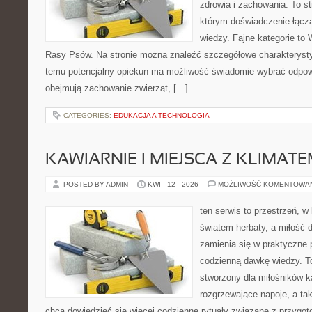
zdrowia i zachowania. To s
którym doświadczenie łączą
wiedzy. Fajne kategorie to 
Rasy Psów. Na stronie można znaleźć szczegółowe charakterystyk
temu potencjalny opiekun ma możliwość świadomie wybrać odpowi
obejmują zachowanie zwierząt, […]
CATEGORIES:
EDUKACJA A TECHNOLOGIA
KAWIARNIE I MIEJSCA Z KLIMAT
POSTED BY ADMIN
KWI - 12 - 2026
MOŻLIWOŚĆ KOMENTOWA
ten serwis to przestrzeń, w
światem herbaty, a miłość
zamienia się w praktyczne p
codzienną dawkę wiedzy. To
stworzony dla miłośników 
rozgrzewające napoje, a tak
chcą dowiedzieć się więcej codzienne rytuały związane z przygo