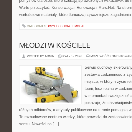
pomysłów dla osób, które szukają sprawdzonych wskazówek do m
Warto przeczytać: Konserwacja i Renowacja i Mars.Net. Na stron
wartościowe materiały, które tłumaczą najważniejsze zagadnienia
CATEGORIES:
PSYCHOLOGIA I EMOCJE
MŁODZI W KOŚCIELE
POSTED BY ADMIN
KWI - 6 - 2026
MOŻLIWOŚĆ KOMENTOWAN
Serwis duchowy skierowany 
zestawia codzienność z ż
miejsce, w którym życie rel
teorii, lecz realna w codzie
w momentach wdzięczności 
pokazuje, że chrześcijańst
różnych odbiorców, a artykuły publikowane na stronie pomagają w 
To rozbudowane centrum wiedzy, które prowadzi do zastanowienia
sensu. Nowości na […]