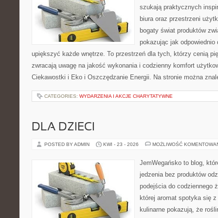
szukają praktycznych inspi
biura oraz przestrzeni użyt
bogaty świat produktów zwi
pokazując jak odpowiednio 
upiększyć każde wnętrze. To przestrzeń dla tych, którzy cenią pi
zwracają uwagę na jakość wykonania i codzienny komfort użytkow
Ciekawostki i Eko i Oszczędzanie Energii. Na stronie można zna
CATEGORIES:
WYDARZENIA I AKCJE CHARYTATYWNE
DLA DZIECI
POSTED BY ADMIN
KWI - 23 - 2026
MOŻLIWOŚĆ KOMENTOWA
JemWegańsko to blog, które
jedzenia bez produktów od
podejścia do codziennego ż
której aromat spotyka się 
kulinarne pokazują, że roś