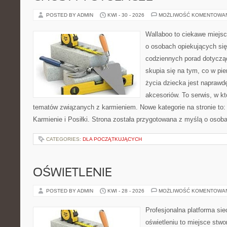
POSTED BY ADMIN
KWI - 30 - 2026
MOŻLIWOŚĆ KOMENTOWA
Wallaboo to ciekawe miejsc
o osobach opiekujących się
codziennych porad dotyczą
skupia się na tym, co w pi
życia dziecka jest napraw
akcesoriów. To serwis, w k
tematów związanych z karmieniem. Nowe kategorie na stronie to: K
Karmienie i Posiłki. Strona została przygotowana z myślą o osoba
CATEGORIES:
DLA POCZĄTKUJĄCYCH
OŚWIETLENIE
POSTED BY ADMIN
KWI - 28 - 2026
MOŻLIWOŚĆ KOMENTOWA
Profesjonalna platforma si
oświetleniu to miejsce stwo