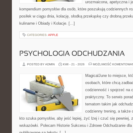
urozmaicona, apetyczna i j
kompendium pomysłów dla osób, które poszukują codziennych ro
posiłek w ciągu dnia, kolację, słodką przekąskę czy drobną prze
kulinarne i Obiady i Kolacje. […]
CATEGORIES:
APPLE
PSYCHOLOGIA ODCHUDZANIA
POSTED BY ADMIN
KWI - 21 - 2026
MOŻLIWOŚĆ KOMENTOWA
MagicalJune to miejsce, kt
osobach, które chcą zadbać
codzienność i spojrzeć na 
praktyczny. To serwis por
tematom takim jak odchudz
codzienny trening, a także
kto szuka pomysłów, aby jeść lepiej, żyć lżej i czuć się pewniej,
wskazówki. Polecam Historie Sukcesu i Zdrowe Odchudzanie dla 
publikowane są teksty, […]