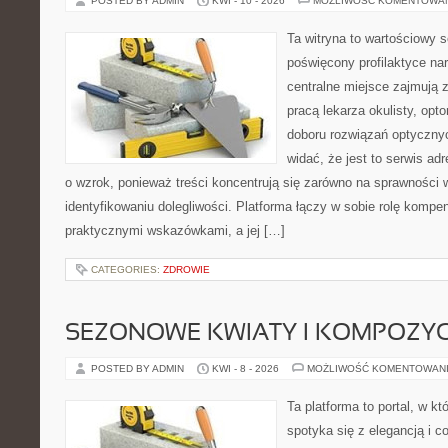
POSTED BY ADMIN
KWI - 10 - 2026
MOŻLIWOŚĆ KOMENTOWA
Ta witryna to wartościowy s
poświęcony profilaktyce na
centralne miejsce zajmują 
pracą lekarza okulisty, opt
doboru rozwiązań optycznyc
widać, że jest to serwis a
o wzrok, ponieważ treści koncentrują się zarówno na sprawności w
identyfikowaniu dolegliwości. Platforma łączy w sobie rolę kompe
praktycznymi wskazówkami, a jej […]
CATEGORIES:
ZDROWIE
SEZONOWE KWIATY I KOMPOZYC
POSTED BY ADMIN
KWI - 8 - 2026
MOŻLIWOŚĆ KOMENTOWAN
Ta platforma to portal, w k
spotyka się z elegancją i c