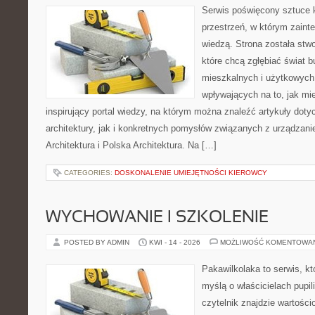
Serwis poświęcony sztuce k
przestrzeń, w którym zaint
wiedzą. Strona została stw
które chcą zgłębiać świat b
mieszkalnych i użytkowych,
wpływających na to, jak mi
inspirujący portal wiedzy, na którym można znaleźć artykuły doty
architektury, jak i konkretnych pomysłów związanych z urządza
Architektura i Polska Architektura. Na […]
CATEGORIES:
DOSKONALENIE UMIEJĘTNOŚCI KIEROWCY
WYCHOWANIE I SZKOLENIE
POSTED BY ADMIN
KWI - 14 - 2026
MOŻLIWOŚĆ KOMENTOWA
Pakawilkolaka to serwis, kt
myślą o właścicielach pupil
czytelnik znajdzie wartości