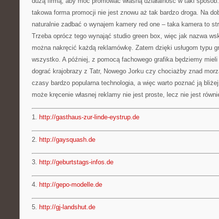
dużą firmą, aby móc promować własną działalność w taki sposób.
takowa forma promocji nie jest znowu aż tak bardzo droga. Na do
naturalnie zadbać o wynajem kamery red one – taka kamera to str
Trzeba oprócz tego wynająć studio green box, więc jak nazwa wsk
można nakręcić każdą reklamówkę. Zatem dzięki usługom typu g
wszystko. A później, z pomocą fachowego grafika będziemy mieli 
dograć krajobrazy z Tatr, Nowego Jorku czy chociażby znad morz
czasy bardzo popularna technologia, a więc warto poznać ją bliże
może kręcenie własnej reklamy nie jest proste, lecz nie jest równi
1.
http://gasthaus-zur-linde-eystrup.de
2.
http://gaysquash.de
3.
http://geburtstags-infos.de
4.
http://gepo-modelle.de
5.
http://gj-landshut.de