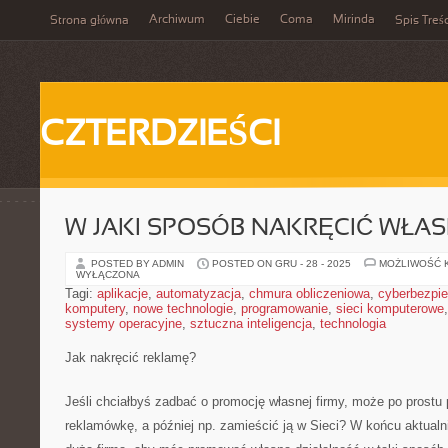
Archiwum
Ciebie
Coma
Mirinda
Strona główna
Spis Treśc
CZTERDZIEŚCI
W JAKI SPOSÓB NAKRĘCIĆ WŁA
POSTED BY ADMIN
POSTED ON GRU - 28 - 2025
MOŻLIWOŚĆ 
WYŁĄCZONA
Tagi:
aplikacje
,
automatyzacja
,
chmura obliczeniowa
,
cyberbezpi
komputery
,
nowe technologie
,
programowanie
,
sieci komputerowe
systemy operacyjne
,
sztuczna inteligencja
,
technologia
Jak nakręcić reklamę?
Jeśli chciałbyś zadbać o promocję własnej firmy, może po prostu
reklamówkę, a później np. zamieścić ją w Sieci? W końcu aktualni