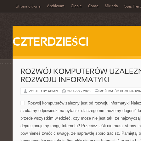
Archiwum
Ciebie
Coma
Mirinda
Strona główna
Spis Treśc
CZTERDZIEŚCI
ROZWÓJ KOMPUTERÓW UZALEŻN
ROZWOJU INFORMATYKI
POSTED BY ADMIN
GRU - 29 - 2025
MOŻLIWOŚĆ KOMENTOWA
Rozwój komputerów zależny jest od rozwoju informatyki Należ
szukamy odpowiedzi na pytanie: dlaczego nie możemy dogonić k
przede wszystkim wiedzieć, czy może nie jest tak, że najzwyczaj
deprecjonujemy rangę Internetu? Przecież jeśli nie masz strony int
powinieneś zwrócić uwagę, że naprawdę sporo tracisz. Pamiętaj o
konsumentów poszukuje firm głównie przez Internet. A więc to […