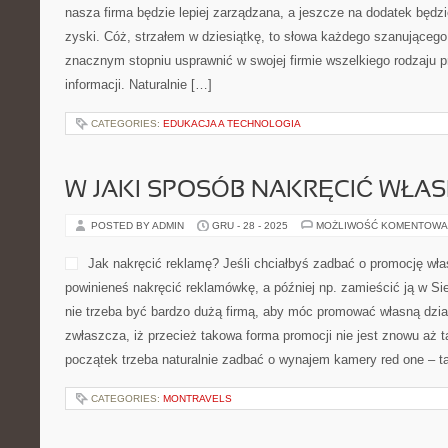
nasza firma będzie lepiej zarządzana, a jeszcze na dodatek będz
zyski. Cóż, strzałem w dziesiątkę, to słowa każdego szanującego 
znacznym stopniu usprawnić w swojej firmie wszelkiego rodzaju p
informacji. Naturalnie […]
CATEGORIES:
EDUKACJA A TECHNOLOGIA
W JAKI SPOSÓB NAKRĘCIĆ WŁA
POSTED BY ADMIN
GRU - 28 - 2025
MOŻLIWOŚĆ KOMENTOWA
Jak nakręcić reklamę? Jeśli chciałbyś zadbać o promocję wła
powinieneś nakręcić reklamówkę, a później np. zamieścić ją w Si
nie trzeba być bardzo dużą firmą, aby móc promować własną dzia
zwłaszcza, iż przecież takowa forma promocji nie jest znowu aż 
początek trzeba naturalnie zadbać o wynajem kamery red one – t
CATEGORIES:
MONTRAVELS