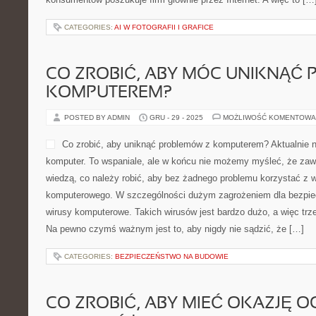
CATEGORIES:
AI W FOTOGRAFII I GRAFICE
CO ZROBIĆ, ABY MÓC UNIKNĄĆ
KOMPUTEREM?
POSTED BY ADMIN
GRU - 29 - 2025
MOŻLIWOŚĆ KOMENTOWA
Co zrobić, aby uniknąć problemów z komputerem? Aktualnie 
komputer. To wspaniale, ale w końcu nie możemy myśleć, że zaw
wiedzą, co należy robić, aby bez żadnego problemu korzystać z 
komputerowego. W szczególności dużym zagrożeniem dla bezpie
wirusy komputerowe. Takich wirusów jest bardzo dużo, a więc tr
Na pewno czymś ważnym jest to, aby nigdy nie sądzić, że […]
CATEGORIES:
BEZPIECZEŃSTWO NA BUDOWIE
CO ZROBIĆ, ABY MIEĆ OKAZJĘ O