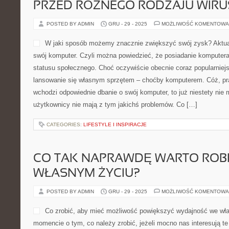
PRZED RÓŻNEGO RODZAJU WIRU
POSTED BY ADMIN
GRU - 29 - 2025
MOŻLIWOŚĆ KOMENTOWA
W jaki sposób możemy znacznie zwiększyć swój zysk? Aktua
swój komputer. Czyli można powiedzieć, że posiadanie komputera
statusu społecznego. Choć oczywiście obecnie coraz popularniej
lansowanie się własnym sprzętem – choćby komputerem. Cóż, praw
wchodzi odpowiednie dbanie o swój komputer, to już niestety nie 
użytkownicy nie mają z tym jakichś problemów. Co […]
CATEGORIES:
LIFESTYLE I INSPIRACJE
CO TAK NAPRAWDĘ WARTO ROB
WŁASNYM ŻYCIU?
POSTED BY ADMIN
GRU - 29 - 2025
MOŻLIWOŚĆ KOMENTOWA
Co zrobić, aby mieć możliwość powiększyć wydajność we wła
momencie o tym, co należy zrobić, jeżeli mocno nas interesują te 