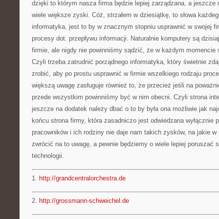
dzięki to którym nasza firma będzie lepiej zarządzana, a jeszcze
wiele większe zyski. Cóż, strzałem w dziesiątkę, to słowa każde
informatyka, jest to by w znacznym stopniu usprawnić w swojej fi
procesy dot. przepływu informacji. Naturalnie komputery są dzisi
firmie, ale nigdy nie powinniśmy sądzić, że w każdym momencie s
Czyli trzeba zatrudnić porządnego informatyka, który świetnie zda
zrobić, aby po prostu usprawnić w firmie wszelkiego rodzaju pro
większą uwagę zasługuje również to, że przecież jeśli na poważn
przede wszystkim powinniśmy być w nim obecni. Czyli strona int
jeszcze na dodatek należy dbać o to by była ona możliwie jak na
końcu strona firmy, która zasadniczo jest odwiedzana wyłącznie 
pracowników i ich rodziny nie daje nam takich zysków, na jakie w
zwrócić na to uwagę, a pewnie będziemy o wiele lepiej poruszać
technologii.
1.
http://grandcentralorchestra.de
2.
http://grossmann-schweichel.de