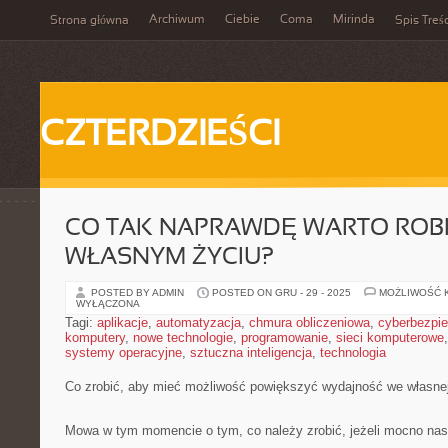
Archiwum
Ciebie
Coma
Mirinda
Strona główna
Spis Treśc
CZTERDZIEŚCI
CO TAK NAPRAWDĘ WARTO ROB
WŁASNYM ŻYCIU?
POSTED BY ADMIN
POSTED ON GRU - 29 - 2025
MOŻLIWOŚĆ 
WYŁĄCZONA
Tagi:
aplikacje
,
automatyzacja
,
chmura obliczeniowa
,
cyberbezpi
komputery
,
nowe technologie
,
programowanie
,
sieci komputerowe
systemy operacyjne
,
sztuczna inteligencja
,
technologia
Co zrobić, aby mieć możliwość powiększyć wydajność we własnej
Mowa w tym momencie o tym, co należy zrobić, jeżeli mocno nas i