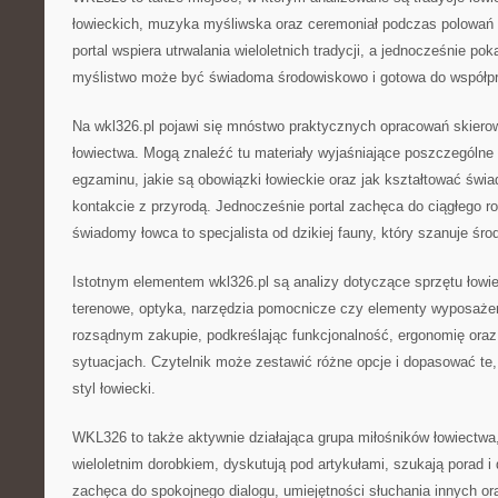
łowieckich, muzyka myśliwska oraz ceremoniał podczas polowań 
portal wspiera utrwalania wieloletnich tradycji, a jednocześnie p
myślistwo może być świadoma środowiskowo i gotowa do współpr
Na wkl326.pl pojawi się mnóstwo praktycznych opracowań skier
łowiectwa. Mogą znaleźć tu materiały wyjaśniające poszczególne
egzaminu, jakie są obowiązki łowieckie oraz jak kształtować św
kontakcie z przyrodą. Jednocześnie portal zachęca do ciągłego r
świadomy łowca to specjalista od dzikiej fauny, który szanuje śro
Istotnym elementem wkl326.pl są analizy dotyczące sprzętu łowiec
terenowe, optyka, narzędzia pomocnicze czy elementy wyposażeni
rozsądnym zakupie, podkreślając funkcjonalność, ergonomię ora
sytuacjach. Czytelnik może zestawić różne opcje i dopasować te, 
styl łowiecki.
WKL326 to także aktywnie działająca grupa miłośników łowiectwa,
wieloletnim dorobkiem, dyskutują pod artykułami, szukają porad i 
zachęca do spokojnego dialogu, umiejętności słuchania innych o