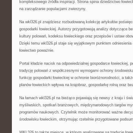
kompleksowego źródła inspiracji. Strona spina dziedzictwo łowie
na zarządzanie populacjami zwierzyny.
Na wkl326.pl znajdziesz rozbudowaną kolekcję artykułów poświę
gospodarki łowieckiej. Autorzy przygotowują analizy dotyczące b
kultury polowań, kodeksu łowieckiego oraz przepisów i ustaw ob
Dzięki temu wkl326.pl staje się wyjątkowym punktem odniesienia d
łowiectwo poważnie.
Portal kładzie nacisk na odpowiedzialnej gospodarce łowieckiej, 
tradycję polowań z współczesnymi wymogami ochrony środowiska
funkcję gospodarki łowieckiej w ochronie bioróżnorodności, a takż
planów łowieckich wpływa na krajobraz, gospodarkę rolną oraz b
Na łamach wkl326.pl na bieżąco pojawiają się newsy z kraju i świa
myśliwskich, spotkań branżowych, międzynarodowych targów myś
programów naukowych. Czytelnik może monitorować ważne decyz
środowisku łowieckim, otrzymując rzetelnie przygotowane podsu
WKL326 to także miejsce, w którym analizowane są tradycje łowiec