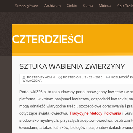
Archiwum
Ciebie
Coma
Mirinda
Strona główna
Spis Treśc
CZTERDZIEŚCI
SZTUKA WABIENIA ZWIERZYNY
POSTED BY ADMIN
POSTED ON LIS - 23 - 2025
MOŻLIWOŚĆ 
WYŁĄCZONA
Portal wkl326.pl to rozbudowany portal poświęcony łowiectwu w na
platforma, w którym pasjonaci łowiectwa, gospodarki łowieckiej o
mogą odnaleźć wiarygodne treści, szczegółowe opracowania i pr
dotyczące świata łowiectwa.
Tradycyjne Metody Polowania
i Surv
środowisko myśliwych, przyszłych adeptów łowiectwa, osób zain
łowieckimi, a także leśników, biologów i pasjonatów dzikich zwier