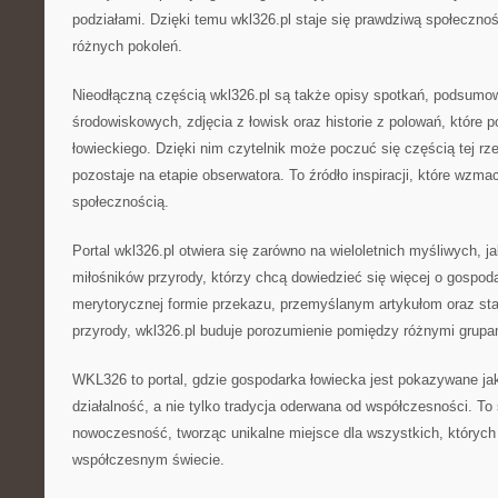
podziałami. Dzięki temu wkl326.pl staje się prawdziwą społecznośc
różnych pokoleń.
Nieodłączną częścią wkl326.pl są także opisy spotkań, podsumo
środowiskowych, zdjęcia z łowisk oraz historie z polowań, które p
łowieckiego. Dzięki nim czytelnik może poczuć się częścią tej rze
pozostaje na etapie obserwatora. To źródło inspiracji, które wzmac
społecznością.
Portal wkl326.pl otwiera się zarówno na wieloletnich myśliwych, ja
miłośników przyrody, którzy chcą dowiedzieć się więcej o gospoda
merytorycznej formie przekazu, przemyślanym artykułom oraz st
przyrody, wkl326.pl buduje porozumienie pomiędzy różnymi grupa
WKL326 to portal, gdzie gospodarka łowiecka jest pokazywane ja
działalność, a nie tylko tradycja oderwana od współczesności. To s
nowoczesność, tworząc unikalne miejsce dla wszystkich, których
współczesnym świecie.