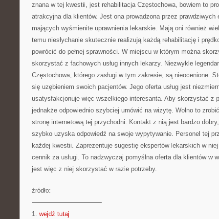
znana w tej kwestii, jest rehabilitacja Częstochowa, bowiem to pr
atrakcyjna dla klientów. Jest ona prowadzona przez prawdziwych e
mających wyśmienite uprawnienia lekarskie. Mają oni również wie
temu niesłychanie skutecznie realizują każdą rehabilitację i prę
powrócić do pełnej sprawności. W miejscu w którym można skorzys
skorzystać z fachowych usług innych lekarzy. Niezwykle legendar
Częstochowa, którego zasługi w tym zakresie, są nieocenione. Sto
się uzębieniem swoich pacjentów. Jego oferta usług jest niezmiern
usatysfakcjonuje więc wszelkiego interesanta. Aby skorzystać z 
jednakże odpowiednio szybciej umówić na wizytę. Wolno to zrobić
stronę internetową tej przychodni. Kontakt z nią jest bardzo dobry
szybko uzyska odpowiedź na swoje wypytywanie. Personel tej pr
każdej kwestii. Zaprezentuje sugestię ekspertów lekarskich w niej
cennik za usługi. To nadzwyczaj pomyślna oferta dla klientów w
jest więc z niej skorzystać w razie potrzeby.
źródło:
———————————
1.
wejdź tutaj