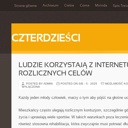
Archiwum
Ciebie
Coma
Mirinda
Strona główna
Spis Treśc
CZTERDZIEŚCI
LUDZIE KORZYSTAJĄ Z INTERNE
ROZLICZNYCH CELÓW
POSTED BY ADMIN
POSTED ON SIE - 5 - 2025
MOŻLIWOŚĆ K
WYŁĄCZONA
Każdy jeden młody człowiek, marzy o tym aby pójść na głośne uc
Mieszkańcy często ulegają rozlicznym kontuzjom, szczególnie gd
życia i uprawiają wiele sportów. W takich warunkach poza leczenie
również stosowna rehabilitacja, która zwyczajnie musi potrwać d