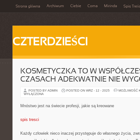
Archiwum
Ciebie
Coma
Mirinda
Strona główna
Spis Treśc
CZTERDZIEŚCI
KOSMETYCZKA TO W WSPÓŁCZ
CZASACH ADEKWATNIE NIE WY
POSTED BY ADMIN
POSTED ON WRZ - 12 - 2025
MOŻLIWOŚĆ 
WYŁĄCZONA
Mnóstwo jest na świecie profesji, jakie są kreowane
spis tresci
Każdy człowiek nieco inaczej przystępuje do własnego życia, zw