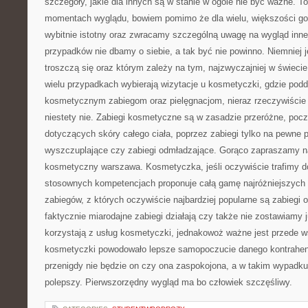
szczegóły, jakie dla innych są w stanie w ogóle nie być ważne.
momentach wyglądu, bowiem pomimo że dla wielu, większości god
wybitnie istotny oraz zwracamy szczególną uwagę na wygląd inne
przypadków nie dbamy o siebie, a tak być nie powinno. Niemniej j
troszczą się oraz którym zależy na tym, najzwyczajniej w świeci
wielu przypadkach wybierają wizytacje u kosmetyczki, gdzie podd
kosmetycznym zabiegom oraz pielęgnacjom, nieraz rzeczywiście
niestety nie. Zabiegi kosmetyczne są w zasadzie przeróżne, po
dotyczących skóry całego ciała, poprzez zabiegi tylko na pewne pa
wyszczuplające czy zabiegi odmładzające. Gorąco zapraszamy na
kosmetyczny warszawa. Kosmetyczka, jeśli oczywiście trafimy d
stosownych kompetencjach proponuje całą gamę najróżniejszych 
zabiegów, z których oczywiście najbardziej popularne są zabiegi
faktycznie miarodajne zabiegi działają czy także nie zostawiamy 
korzystają z usług kosmetyczki, jednakowoż ważne jest przede w
kosmetyczki powodowało lepsze samopoczucie danego kontrahe
przenigdy nie będzie on czy ona zaspokojona, a w takim wypadku
polepszy. Pierwszorzędny wygląd ma bo człowiek szczęśliwy.