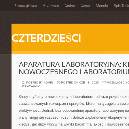
Archiwum
Ciebie
Coma
Mirinda
Strona główna
Spis Treśc
CZTERDZIEŚCI
APARATURA LABORATORYJNA: K
NOWOCZESNEGO LABORATORI
POSTED BY ADMIN
POSTED ON CZE - 8 - 2025
MOŻLIWOŚĆ K
WYŁĄCZONA
Kiedy myślimy o nowoczesnym laboratorium, od razu przychodzi 
zaawansowanych rozwiązań i sprzętów, które mają zagwarantować
efektywność. Jednak bez odpowiedniej aparatury laboratoryjnej na
plany mogą się rozpaść niczym dobrze zaplanowany eksperyment.
kiedyś, jak duży wpływ na wyniki badań ma jakość i nowoczesność 