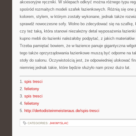
akcesoryjne ręczniki. W sklepach odkryć można różnego typu reg
spośród rozmaitych modeli szafek łazienkowych. Różnią się one 
kolorem, stylem, w którym zostały wykonane, jednak także rozwi
sprawdź nowoczesne sofy. Wolno bo zdecydować się na szafkę,
czy też taką, która stanowi niezależny detal wyposażenia łazien
kupno mebli do łazienki należałoby podpytać, z jakich materiałó
Trzeba pamiętać bowiem, że w łazience panuje gigantyczna wilgo
tego także oprzyrządowania łazienkowe muszą być odporne na tak
stoły do salonu. Oczywistością jest, że odpowiedniej ulokować fi
niemniej jednak takie, które będzie służyło nam przez dużo lat.
1.
spis tresci
2.
felietony
3.
spis tresci
4.
felietony
5.
http://dertodisteinmeisteraus.de/spis-tresci
CATEGORIES:
JAKWYSLAC