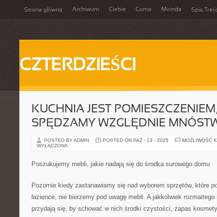
Archiwum
Ciebie
Coma
Mirinda
Strona główna
Spis Treśc
CZTERDZIEŚCI
KUCHNIA JEST POMIESZCZENIEM,
SPĘDZAMY WZGLĘDNIE MNÓST
POSTED BY ADMIN
POSTED ON PAŹ - 13 - 2025
MOŻLIWOŚĆ 
WYŁĄCZONA
Poszukujemy mebli, jakie nadają się do środka surowego domu
Pozornie kiedy zastanawiamy się nad wyborem sprzętów, które p
łazience, nie bierzemy pod uwagę mebli. A jakkolwiek rozmaitego 
przydają się, by schować w nich środki czystości, zapas kosmet