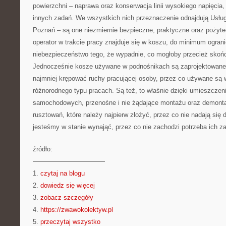
powierzchni – naprawa oraz konserwacja linii wysokiego napięcia,
innych zadań. We wszystkich nich przeznaczenie odnajdują Usł
Poznań – są one niezmiernie bezpieczne, praktyczne oraz pożyte
operator w trakcie pracy znajduje się w koszu, do minimum ograni
niebezpieczeństwo tego, że wypadnie, co mogłoby przecież skończ
Jednocześnie kosze używane w podnośnikach są zaprojektowane 
najmniej krępować ruchy pracującej osoby, przez co używane są 
różnorodnego typu pracach. Są też, to właśnie dzięki umieszczeni
samochodowych, przenośne i nie żądające montażu oraz demontaż
rusztowań, które należy najpierw złożyć, przez co nie nadają się 
jesteśmy w stanie wynająć, przez co nie zachodzi potrzeba ich z
źródło:
———————————
1.
czytaj na blogu
2.
dowiedz się więcej
3.
zobacz szczegóły
4.
https://zwawokolektyw.pl
5.
przeczytaj wszystko