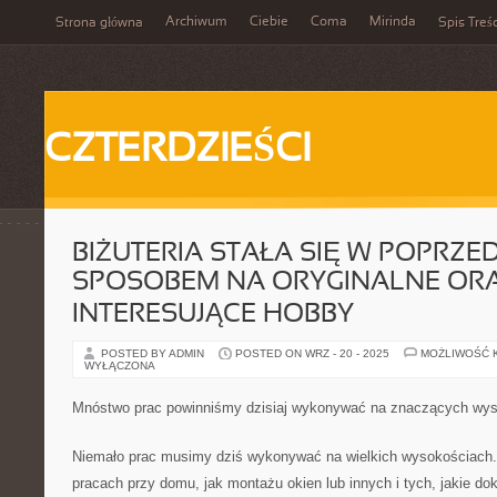
Archiwum
Ciebie
Coma
Mirinda
Strona główna
Spis Treśc
CZTERDZIEŚCI
BIŻUTERIA STAŁA SIĘ W POPRZED
SPOSOBEM NA ORYGINALNE OR
INTERESUJĄCE HOBBY
POSTED BY ADMIN
POSTED ON WRZ - 20 - 2025
MOŻLIWOŚĆ 
WYŁĄCZONA
Mnóstwo prac powinniśmy dzisiaj wykonywać na znaczących wy
Niemało prac musimy dziś wykonywać na wielkich wysokościach.
pracach przy domu, jak montażu okien lub innych i tych, jakie d