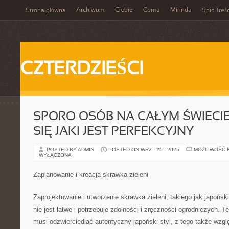
Archiwum
Ciebie
Coma
Mirinda
Strona główna
Spis Treśc
CZTERDZIEŚCI
SPORO OSÓB NA CAŁYM ŚWIECI
SIĘ JAKI JEST PERFEKCYJNY
POSTED BY ADMIN
POSTED ON WRZ - 25 - 2025
MOŻLIWOŚĆ 
WYŁĄCZONA
Zaplanowanie i kreacja skrawka zieleni
Zaprojektowanie i utworzenie skrawka zieleni, takiego jak japoń
nie jest łatwe i potrzebuje zdolności i zręczności ogrodniczych. 
musi odzwierciedlać autentyczny japoński styl, z tego także wzg