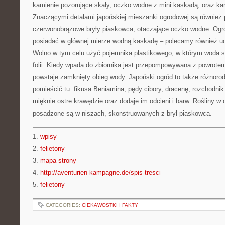
kamienie pozorujące skały, oczko wodne z mini kaskadą, oraz ka
Znaczącymi detalami japońskiej mieszanki ogrodowej są również p
czerwonobrązowe bryły piaskowca, otaczające oczko wodne. Ogró
posiadać w głównej mierze wodną kaskadę – polecamy również ucz
Wolno w tym celu użyć pojemnika plastikowego, w którym woda sp
folii. Kiedy wpada do zbiornika jest przepompowywana z powrotem
powstaje zamknięty obieg wody. Japoński ogród to także różnor
pomieścić tu: fikusa Beniamina, pędy cibory, dracenę, rozchodnik 
mięknie ostre krawędzie oraz dodaje im odcieni i barw. Rośliny w
posadzone są w niszach, skonstruowanych z brył piaskowca.
1.
wpisy
2.
felietony
3.
mapa strony
4.
http://aventurien-kampagne.de/spis-tresci
5.
felietony
CATEGORIES:
CIEKAWOSTKI I FAKTY