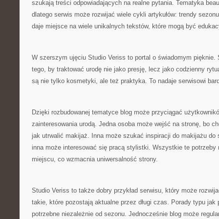
szukają treści odpowiadających na realne pytania. Tematyka beau
dlatego serwis może rozwijać wiele cykli artykułów: trendy sezo
daje miejsce na wiele unikalnych tekstów, które mogą być edukac
W szerszym ujęciu Studio Veriss to portal o świadomym pięknie
tego, by traktować urodę nie jako presję, lecz jako codzienny ryt
są nie tylko kosmetyki, ale też praktyka. To nadaje serwisowi bard
Dzięki rozbudowanej tematyce blog może przyciągać użytkownik
zainteresowania urodą. Jedna osoba może wejść na stronę, bo ch
jak utrwalić makijaż. Inna może szukać inspiracji do makijażu do 
inna może interesować się pracą stylistki. Wszystkie te potrzeb
miejscu, co wzmacnia uniwersalność strony.
Studio Veriss to także dobry przykład serwisu, który może rozwijać
takie, które pozostają aktualne przez długi czas. Porady typu ja
potrzebne niezależnie od sezonu. Jednocześnie blog może regular