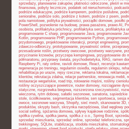
sprzedaży
,
planowanie zakupów
,
płatności odroczone
,
pleśń w mi
finansowa
,
pobyty lecznicze
,
podatek od nieruchomości
,
podcasti
podróże edukacyjne
,
podróże kamperem
,
podróże poślubne
,
podr
senioralne
,
podróże solo
,
podróże z kotem
,
podróże z psem
,
podr
pola namiotowe
,
polityka prywatności
,
porządki domowe
,
posiłki p
PowerShell
,
pozwolenie na budowę
,
prawa pasażera
,
prawo AI
,
Pr
osobista
,
profilaktyka próchnicy
,
profilaktyka serca
,
profilaktyka 
programowanie C sharp
,
programowanie Java
,
programowanie Jav
Kotlin
,
programowanie PHP
,
programowanie Python
,
programowani
przydomowego
,
projektowanie interakcji
,
prompt engineering
,
prom
zdawczo-odbiorczy
,
prototypowanie
,
prywatność online
,
przepraw
przesadzanie roślin
,
przetwory owocowe
,
przetwory warzywne
,
pr
przycinanie krzewów
,
przyczepa kempingowa
,
przygotowanie do 
półmaratonu
,
przyprawy świata
,
psychodietetyka
,
RAG
,
ramen d
Raspberry Pi
,
raty online
,
ravioli domowe
,
React
,
recenzje kawiarn
regeneracja po treningu
,
regulamin osiedla
,
regulamin sklepu
,
reha
rehabilitacja po urazie
,
rejsy rzeczne
,
reklama lokalna
,
reklamacje
klientów
,
rekrutacja zdalna
,
relacje partnerskie
,
renowacja mebli
,
r
restauracje wegańskie
,
road trip
,
rolowanie mięśni
,
rośliny cieniol
rośliny oczyszczające powietrze
,
router domowy
,
rozciąganie dy
statyczne
,
rozgrzewka biegowa
,
rozszerzona rzeczywistość
,
rozw
wieczorna
,
rytm dobowy
,
sałatki sezonowe
,
sanatoria
,
sąsiedzkie 
stole
,
ściółkowanie
,
segmentacja klientów
,
sen sportowca
,
sesja 
owoce
,
sezonowe warzywa
,
Shopify
,
sieć mesh
,
skanowanie 3D
,
produktów
,
skrypty bash
,
skrzynka narzędziowa
,
ślad węglowy po
social selling
,
spiżarnia domowa
,
spływy kajakowe rodzinne
,
spół
spółka cywilna
,
spółka jawna
,
spółka z o.o.
,
Spring Boot
,
sprzeda
sprzedaż mieszkania
,
sprzedaż online
,
sprzedaż telefoniczna
,
spr
trekkingowy
,
SQLite
,
stabilizacja
,
stodoła mieszkalna
,
stomatolo
marki
,
streaming
,
street food azjatycki
,
strefa relaksu
,
stres przew