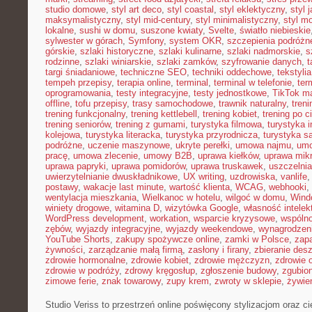
studio domowe
,
styl art deco
,
styl coastal
,
styl eklektyczny
,
styl 
maksymalistyczny
,
styl mid-century
,
styl minimalistyczny
,
styl m
lokalne
,
sushi w domu
,
suszone kwiaty
,
Svelte
,
światło niebieskie
sylwester w górach
,
Symfony
,
system OKR
,
szczepienia podróżn
górskie
,
szlaki historyczne
,
szlaki kulinarne
,
szlaki nadmorskie
,
s
rodzinne
,
szlaki winiarskie
,
szlaki zamków
,
szyfrowanie danych
,
t
targi śniadaniowe
,
techniczne SEO
,
techniki oddechowe
,
tekstyl
tempeh przepisy
,
terapia online
,
terminal
,
terminal w telefonie
,
ter
oprogramowania
,
testy integracyjne
,
testy jednostkowe
,
TikTok ma
offline
,
tofu przepisy
,
trasy samochodowe
,
trawnik naturalny
,
treni
trening funkcjonalny
,
trening kettlebell
,
trening kobiet
,
trening po c
trening seniorów
,
trening z gumami
,
turystyka filmowa
,
turystyka i
kolejowa
,
turystyka literacka
,
turystyka przyrodnicza
,
turystyka s
podróżne
,
uczenie maszynowe
,
ukryte perełki
,
umowa najmu
,
umo
pracę
,
umowa zlecenie
,
umowy B2B
,
uprawa kiełków
,
uprawa mikr
uprawa papryki
,
uprawa pomidorów
,
uprawa truskawek
,
uszczelnia
uwierzytelnianie dwuskładnikowe
,
UX writing
,
uzdrowiska
,
vanlife
postawy
,
wakacje last minute
,
wartość klienta
,
WCAG
,
webhooki
,
wentylacja mieszkania
,
Wielkanoc w hotelu
,
wilgoć w domu
,
Wind
winiety drogowe
,
witamina D
,
wizytówka Google
,
własność intelek
WordPress development
,
workation
,
wsparcie kryzysowe
,
wspóln
zębów
,
wyjazdy integracyjne
,
wyjazdy weekendowe
,
wynagrodzen
YouTube Shorts
,
zakupy spożywcze online
,
zamki w Polsce
,
zap
żywności
,
zarządzanie małą firmą
,
zasłony i firany
,
zbieranie des
zdrowie hormonalne
,
zdrowie kobiet
,
zdrowie mężczyzn
,
zdrowie 
zdrowie w podróży
,
zdrowy kręgosłup
,
zgłoszenie budowy
,
zgubio
zimowe ferie
,
znak towarowy
,
zupy krem
,
zwroty w sklepie
,
żywien
Studio Veriss to przestrzeń online poświęcony stylizacjom oraz