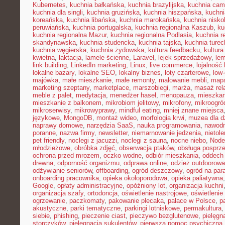
Kubernetes
,
kuchnia bałkańska
,
kuchnia brazylijska
,
kuchnia cam
kuchnia dla singli
,
kuchnia gruzińska
,
kuchnia hiszpańska
,
kuchni
koreańska
,
kuchnia libańska
,
kuchnia marokańska
,
kuchnia nisk
peruwiańska
,
kuchnia portugalska
,
kuchnia regionalna Kaszub
,
ku
kuchnia regionalna Mazur
,
kuchnia regionalna Podlasia
,
kuchnia r
skandynawska
,
kuchnia studencka
,
kuchnia tajska
,
kuchnia turec
kuchnia węgierska
,
kuchnia żydowska
,
kultura feedbacku
,
kultura
kwietna
,
laktacja
,
lamele ścienne
,
Laravel
,
lejek sprzedażowy
,
le
link building
,
LinkedIn marketing
,
Linux
,
live commerce
,
lojalność 
lokalne bazary
,
lokalne SEO
,
lokalny biznes
,
loty czarterowe
,
low
majówka
,
małe mieszkanie
,
małe remonty
,
malowanie mebli
,
mapa
marketing szeptany
,
marketplace
,
marszobiegi
,
marża
,
masaż rel
meble z palet
,
medytacja
,
menedżer haseł
,
menopauza
,
mieszka
mieszkanie z balkonem
,
mikrobiom jelitowy
,
mikrofony
,
mikroogró
mikroserwisy
,
mikrowyprawy
,
mindful eating
,
mniej znane miejsca
językowe
,
MongoDB
,
montaż wideo
,
morfologia krwi
,
muzea dla d
naprawy domowe
,
narzędzia SaaS
,
nauka programowania
,
nawodn
poranne
,
nazwa firmy
,
newsletter
,
niemarnowanie jedzenia
,
nietol
pet friendly
,
noclegi z jacuzzi
,
noclegi z sauną
,
nocne niebo
,
Node
młodzieżowe
,
obróbka zdjęć
,
obserwacja ptaków
,
obsługa posprz
ochrona przed mrozem
,
oczko wodne
,
odbiór mieszkania
,
oddech
drewna
,
odporność organizmu
,
odprawa online
,
odzież outdoorowa
odżywianie seniorów
,
offboarding
,
ogród deszczowy
,
ogród na par
onboarding pracownika
,
opieka okołoporodowa
,
opieka paliatywna
Google
,
opłaty administracyjne
,
opóźniony lot
,
organizacja kuchni
organizacja szafy
,
ortodoncja
,
oświetlenie nastrojowe
,
oświetlenie
ogrzewanie
,
paczkomaty
,
pakowanie plecaka
,
pałace w Polsce
,
p
akustyczne
,
parki tematyczne
,
parkingi lotniskowe
,
permakultura
siebie
,
phishing
,
pieczenie ciast
,
pieczywo bezglutenowe
,
pielęgn
storczyków
,
pielęgnacja sukulentów
,
pierwsza pomoc psychiczna