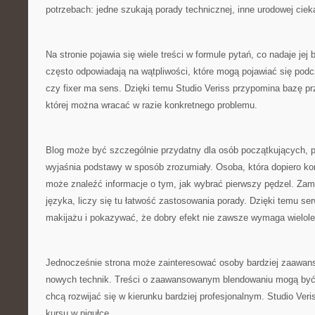
potrzebach: jedne szukają porady technicznej, inne urodowej ciek
Na stronie pojawia się wiele treści w formule pytań, co nadaje jej 
często odpowiadają na wątpliwości, które mogą pojawiać się pod
czy fixer ma sens. Dzięki temu Studio Veriss przypomina bazę p
której można wracać w razie konkretnego problemu.
Blog może być szczególnie przydatny dla osób początkujących, p
wyjaśnia podstawy w sposób zrozumiały. Osoba, która dopiero k
może znaleźć informacje o tym, jak wybrać pierwszy pędzel. Zam
języka, liczy się tu łatwość zastosowania porady. Dzięki temu s
makijażu i pokazywać, że dobry efekt nie zawsze wymaga wielole
Jednocześnie strona może zainteresować osoby bardziej zaawan
nowych technik. Treści o zaawansowanym blendowaniu mogą być 
chcą rozwijać się w kierunku bardziej profesjonalnym. Studio Ver
kursu w pigułce.