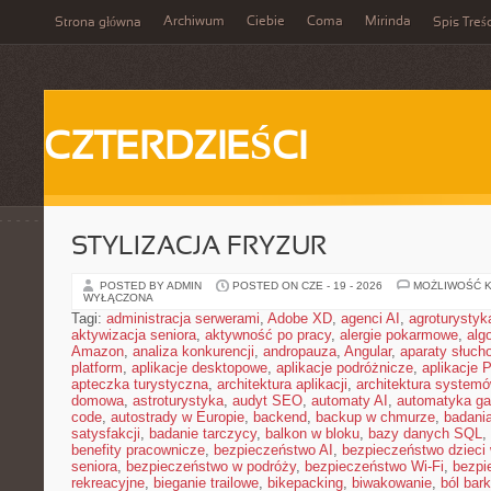
Archiwum
Ciebie
Coma
Mirinda
Strona główna
Spis Treśc
CZTERDZIEŚCI
STYLIZACJA FRYZUR
POSTED BY ADMIN
POSTED ON CZE - 19 - 2026
MOŻLIWOŚĆ 
WYŁĄCZONA
Tagi:
administracja serwerami
,
Adobe XD
,
agenci AI
,
agroturysty
aktywizacja seniora
,
aktywność po pracy
,
alergie pokarmowe
,
alg
Amazon
,
analiza konkurencji
,
andropauza
,
Angular
,
aparaty słuch
platform
,
aplikacje desktopowe
,
aplikacje podróżnicze
,
aplikacje
apteczka turystyczna
,
architektura aplikacji
,
architektura system
domowa
,
astroturystyka
,
audyt SEO
,
automaty AI
,
automatyka g
code
,
autostrady w Europie
,
backend
,
backup w chmurze
,
badania
satysfakcji
,
badanie tarczycy
,
balkon w bloku
,
bazy danych SQL
,
benefity pracownicze
,
bezpieczeństwo AI
,
bezpieczeństwo dzieci
seniora
,
bezpieczeństwo w podróży
,
bezpieczeństwo Wi-Fi
,
bezpi
rekreacyjne
,
bieganie trailowe
,
bikepacking
,
biwakowanie
,
ból bar