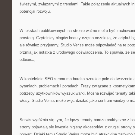
świeżymi, związanymi z trendami. Takie połączenie aktualnych ins
potencjał rozwoju.
W tekstach publikowanych na stronie ważne może być zachowan
prostotą. Czytelnicy blogów beauty często oczekują, że artykuł bę
ale również przyjemny. Studio Veriss może odpowiadać na te potrz
brzmią jak notatka z urodowego doświadczenia. To sprawia, że 
odbiorcą.
W kontekście SEO strona ma bardzo szerokie pole do tworzenia a
pytaniach, problemach i poradach. Frazy związane z kosmetykami 
potrzeby użytkowników wyszukiwarki. Można rozwijać tematy takie
włosy. Studio Veriss może więc działać jako centrum wiedzy o maki
Serwis wyróżnia się tym, że łączy tematy bardzo praktyczne z bar
strony pojawiają się kwestie higieny akcesoriów, z drugiej strony
pop-art. Dzięki temu Studio Veriss może być atrakcyjne zarówno d