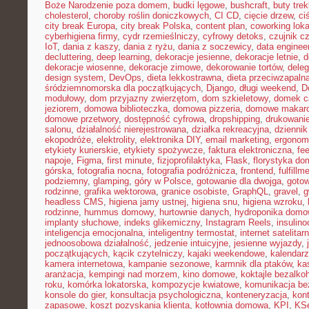
Boże Narodzenie poza domem
,
budki lęgowe
,
bushcraft
,
buty tre
cholesterol
,
choroby roślin doniczkowych
,
CI CD
,
cięcie drzew
,
ci
city break Europa
,
city break Polska
,
content plan
,
coworking loka
cyberhigiena firmy
,
cydr rzemieślniczy
,
cyfrowy detoks
,
czujnik c
IoT
,
dania z kaszy
,
dania z ryżu
,
dania z soczewicy
,
data enginee
decluttering
,
deep learning
,
dekoracje jesienne
,
dekoracje letnie
,
d
dekoracje wiosenne
,
dekoracje zimowe
,
dekorowanie tortów
,
dele
design system
,
DevOps
,
dieta lekkostrawna
,
dieta przeciwzapaln
śródziemnomorska dla początkujących
,
Django
,
długi weekend
,
D
modułowy
,
dom przyjazny zwierzętom
,
dom szkieletowy
,
domek c
jeziorem
,
domowa biblioteczka
,
domowa pizzeria
,
domowe makar
domowe przetwory
,
dostępność cyfrowa
,
dropshipping
,
drukowani
salonu
,
działalność nierejestrowana
,
działka rekreacyjna
,
dziennik
ekopodróże
,
elektrolity
,
elektronika DIY
,
email marketing
,
ergonom
etykiety kurierskie
,
etykiety spożywcze
,
faktura elektroniczna
,
fe
napoje
,
Figma
,
first minute
,
fizjoprofilaktyka
,
Flask
,
florystyka d
górska
,
fotografia nocna
,
fotografia podróżnicza
,
frontend
,
fulfillm
podziemny
,
glamping
,
góry w Polsce
,
gotowanie dla dwojga
,
gotow
rodzinne
,
grafika wektorowa
,
granice osobiste
,
GraphQL
,
gravel
,
g
headless CMS
,
higiena jamy ustnej
,
higiena snu
,
higiena wzroku
,
rodzinne
,
hummus domowy
,
hurtownie danych
,
hydroponika dom
implanty słuchowe
,
indeks glikemiczny
,
Instagram Reels
,
insulin
inteligencja emocjonalna
,
inteligentny termostat
,
internet satelitar
jednoosobowa działalność
,
jedzenie intuicyjne
,
jesienne wyjazdy
,
początkujących
,
kącik czytelniczy
,
kajaki weekendowe
,
kalendarz
kamera internetowa
,
kampanie sezonowe
,
karmnik dla ptaków
,
ka
aranżacja
,
kempingi nad morzem
,
kino domowe
,
koktajle bezalko
roku
,
komórka lokatorska
,
kompozycje kwiatowe
,
komunikacja be
konsole do gier
,
konsultacja psychologiczna
,
konteneryzacja
,
kon
zapasowe
,
koszt pozyskania klienta
,
kotłownia domowa
,
KPI
,
KS