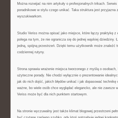
Można rozwijać na nim artykuły o profesjonalnych trikach. Serwis
poradnikowe w stylu czego unikać. Taka struktura jest przyjazna
wyszukiwarkom.
Studio Veriss można opisać jako miejsce, które łączy praktykę z 
polega na tym, że nie ogranicza się do jednej wąskiej dziedziny. 
jedną, spójną przestrzeń. Dzięki temu użytkownik może znaleźć 
codziennej rutyny.
Strona sprawia wrażenie miejsca tworzonego z myślą o osobach, k
użyteczne porady. Nie chodzi wyłącznie o prezentowanie idealnyc
jak do nich dojść, jakich błędów unikać i jak dopasować technikę
ważne, bo wiele osób chce wyglądać elegancko, ale nie zawsze w
Veriss może być dla nich punktem startowym.
Na stronie wyczuwalny jest także klimat blogowej przestrzeni pe
być czytane zarówno szybko, gdy ktoś potrzebuje jednej konkretnej