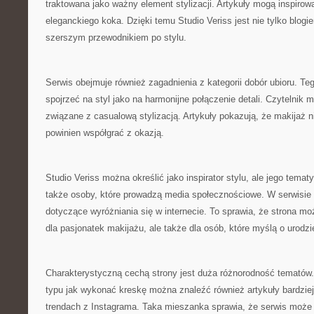
traktowana jako ważny element stylizacji. Artykuły mogą inspiro
eleganckiego koka. Dzięki temu Studio Veriss jest nie tylko blogi
szerszym przewodnikiem po stylu.
Serwis obejmuje również zagadnienia z kategorii dobór ubioru. Te
spojrzeć na styl jako na harmonijne połączenie detali. Czytelnik 
związane z casualową stylizacją. Artykuły pokazują, że makijaż ni
powinien współgrać z okazją.
Studio Veriss można określić jako inspirator stylu, ale jego tem
także osoby, które prowadzą media społecznościowe. W serwisie p
dotyczące wyróżniania się w internecie. To sprawia, że strona mo
dla pasjonatek makijażu, ale także dla osób, które myślą o urodz
Charakterystyczną cechą strony jest duża różnorodność tematów
typu jak wykonać kreskę można znaleźć również artykuły bardziej 
trendach z Instagrama. Taka mieszanka sprawia, że serwis może