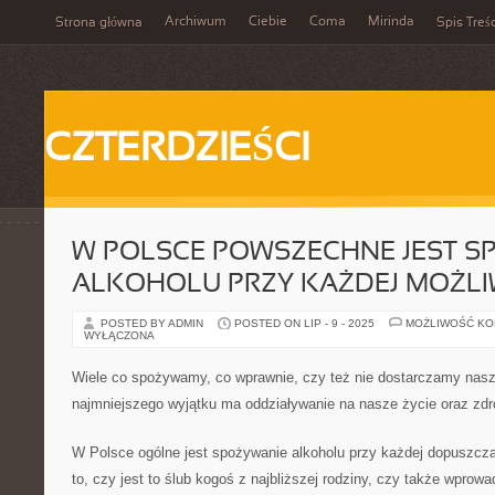
Archiwum
Ciebie
Coma
Mirinda
Strona główna
Spis Treśc
CZTERDZIEŚCI
W POLSCE POWSZECHNE JEST S
ALKOHOLU PRZY KAŻDEJ MOŻLIW
POSTED BY ADMIN
POSTED ON LIP - 9 - 2025
MOŻLIWOŚĆ K
WYŁĄCZONA
Wiele co spożywamy, co wprawnie, czy też nie dostarczamy nas
najmniejszego wyjątku ma oddziaływanie na nasze życie oraz zdr
W Polsce ogólne jest spożywanie alkoholu przy każdej dopuszcza
to, czy jest to ślub kogoś z najbliższej rodziny, czy także wprow