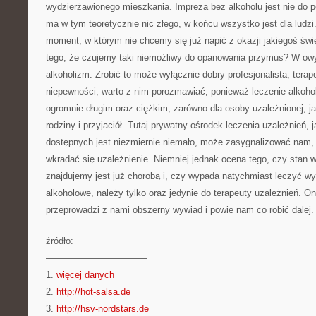
wydzierżawionego mieszkania. Impreza bez alkoholu jest nie do po
ma w tym teoretycznie nic złego, w końcu wszystko jest dla ludzi.
moment, w którym nie chcemy się już napić z okazji jakiegoś świę
tego, że czujemy taki niemożliwy do opanowania przymus? W ow
alkoholizm. Zrobić to może wyłącznie dobry profesjonalista, ter
niepewności, warto z nim porozmawiać, ponieważ leczenie alkoho
ogromnie długim oraz ciężkim, zarówno dla osoby uzależnionej, jak
rodziny i przyjaciół. Tutaj prywatny ośrodek leczenia uzależnień, j
dostępnych jest niezmiernie niemało, może zasygnalizować nam,
wkradać się uzależnienie. Niemniej jednak ocena tego, czy stan 
znajdujemy jest już chorobą i, czy wypada natychmiast leczyć wy
alkoholowe, należy tylko oraz jedynie do terapeuty uzależnień. O
przeprowadzi z nami obszerny wywiad i powie nam co robić dalej.
źródło:
———————————
1.
więcej danych
2.
http://hot-salsa.de
3.
http://hsv-nordstars.de