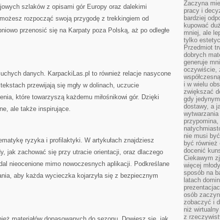
Zaczyna mieć
ajowych szlaków z opisami gór Europy oraz dalekimi
pracy i decy
bardziej odp
 możesz rozpocząć swoją przygodę z trekkingiem od
kupować duż
pniowo przenosić się na Karpaty poza Polską, aż po odległe
mniej, ale l
tylko estety
Przedmiot tr
dobrych mate
generuje mni
oczywiście, 
 suchych danych. KarpackiLas.pl to również relacje nasycone
współczesną
i w wielu ob
tekstach przewijają się mgły w dolinach, uczucie
zwiększać d
lenia, które towarzyszą każdemu miłośnikowi gór. Dzięki
gdy jedynym 
dostawy, a j
ne, ale także inspirujące.
wytwarzania
przypomina, 
natychmiast
nie musi by
ematykę ryzyka i profilaktyki. W artykułach znajdziesz
być również
docenić kuns
, jak zachować się przy utracie orientacji, oraz dlaczego
Ciekawym zja
dal nieocenione mimo nowoczesnych aplikacji. Podkreślane
więcej młody
sposób na ba
ania, aby każda wycieczka kojarzyła się z bezpiecznym
latach domi
prezentacjac
osób zaczyna
zobaczyć i d
niż wirtualn
z rzeczywist
wnież materiałów dopasowanych do sezonu. Dowiesz się, jak