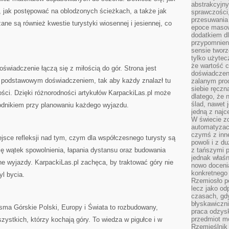
abstrakcyjn
, jak postępować na oblodzonych ścieżkach, a także jak
sprawczości, 
przesuwania
ne są również kwestie turystyki wiosennej i jesiennej, co
epoce masow
dodatkiem d
przypomnieni
sensie tworz
tylko użytec
że wartość c
oświadczenie łączą się z miłością do gór. Strona jest
doświadczeni
 podstawowym doświadczeniem, tak aby każdy znalazł tu
zalanym pro
siebie ręczn
ości. Dzięki różnorodności artykułów KarpackiLas.pl może
dlatego, że 
ślad, nawet 
dnikiem przy planowaniu każdego wyjazdu.
jedną z najc
W świecie z
automatyzac
czymś z inne
ejsce refleksji nad tym, czym dla współczesnego turysty są
powoli i z d
ię wątek spowolnienia, łapania dystansu oraz budowania
z tańszymi p
jednak właśn
rne wyjazdy. KarpackiLas.pl zachęca, by traktować góry nie
nowo doceni
konkretnego
yl bycia.
Rzemiosło po
lecz jako o
czasach, gd
błyskawiczni
asma Górskie Polski, Europy i Świata to rozbudowany,
praca odzysk
przedmiot mo
wszystkich, którzy kochają góry. To wiedza w pigułce i w
Rzemieślnik 