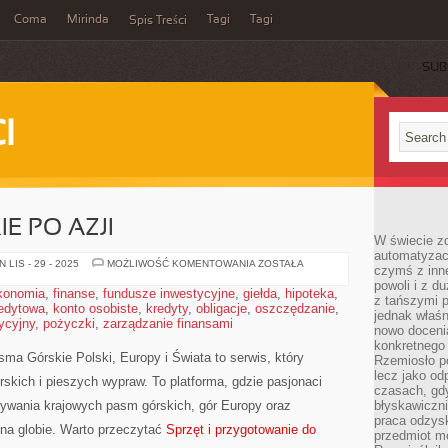
Coma
Mirinda
Tagi
Tagi
Spis Treści
SUB
I
E PO AZJI
W świecie z
automatyzac
PODRÓŻE
LIS - 29 - 2025
MOŻLIWOŚĆ KOMENTOWANIA
ZOSTAŁA
czymś z inne
GÓRSKIE
powoli i z d
PO
konomia
,
finanse
,
fundusze inwestycyjne
,
giełda
,
hipoteka
,
AZJI
z tańszymi p
redytowa
,
konto osobiste
,
kredyty
,
obligacje
,
oszczędzanie
,
jednak właśn
tycyjny
,
pożyczki
,
zarządzanie finansami
nowo doceni
konkretnego
sma Górskie Polski, Europy i Świata to serwis, który
Rzemiosło po
lecz jako o
rskich i pieszych wypraw. To platforma, gdzie pasjonaci
czasach, gd
krywania krajowych pasm górskich, gór Europy oraz
błyskawiczni
praca odzysk
 na globie. Warto przeczytać
Sprzęt i przygotowanie do
przedmiot mo