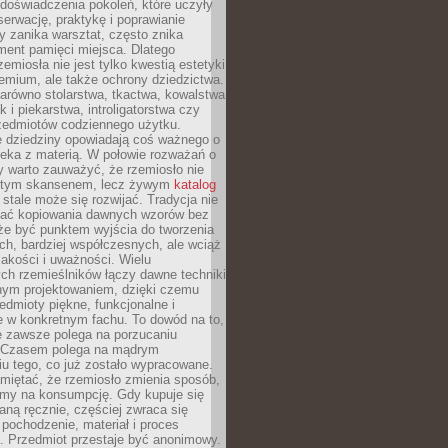
doświadczenia pokoleń, które uczyły
serwację, praktykę i poprawianie
y zanika warsztat, często znika
ment pamięci miejsca. Dlatego
zemiosła nie jest tylko kwestią estetyki
emium, ale także ochrony dziedzictwa.
arówno stolarstwa, tkactwa, kowalstwa
ak i piekarstwa, introligatorstwa czy
rzedmiotów codziennego użytku.
e dziedziny opowiadają coś ważnego o
wieka z materią. W połowie rozważań o
y warto zauważyć, że rzemiosło nie
ętym skansenem, lecz żywym
katalog
 stale może się rozwijać. Tradycja nie
ać kopiowania dawnych wzorów bez
oże być punktem wyjścia do tworzenia
h, bardziej współczesnych, ale wciąż
jakości i uważności. Wielu
ch rzemieślników łączy dawne techniki
ym projektowaniem, dzięki czemu
edmioty piękne, funkcjonalne i
e w konkretnym fachu. To dowód na to,
e zawsze polega na porzucaniu
. Czasem polega na mądrym
u tego, co już zostało wypracowane.
miętać, że rzemiosło zmienia sposób,
zymy na konsumpcję. Gdy kupuje się
ną ręcznie, częściej zwraca się
 pochodzenie, materiał i proces
. Przedmiot przestaje być anonimowy.