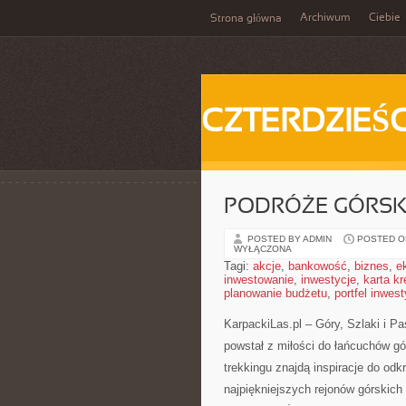
Archiwum
Ciebie
Strona główna
CZTERDZIEŚC
PODRÓŻE GÓRSKI
POSTED BY ADMIN
POSTED ON 
WYŁĄCZONA
Tagi:
akcje
,
bankowość
,
biznes
,
e
inwestowanie
,
inwestycje
,
karta k
planowanie budżetu
,
portfel inwes
KarpackiLas.pl – Góry, Szlaki i Pa
powstał z miłości do łańcuchów gó
trekkingu znajdą inspiracje do od
najpiękniejszych rejonów górskich