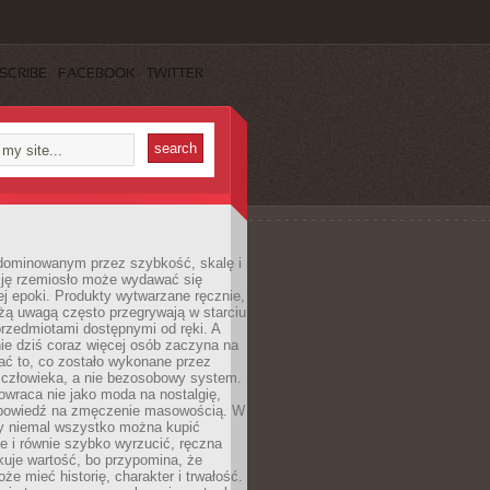
SCRIBE
FACEBOOK
TWITTER
dominowanym przez szybkość, skalę i
ję rzemiosło może wydawać się
j epoki. Produkty wytwarzane ręcznie,
użą uwagą często przegrywają w starciu
rzedmiotami dostępnymi od ręki. A
ie dziś coraz więcej osób zaczyna na
ać to, co zostało wykonane przez
 człowieka, a nie bezosobowy system.
wraca nie jako moda na nostalgię,
dpowiedź na zmęczenie masowością. W
y niemal wszystko można kupić
e i równie szybko wyrzucić, ręczna
uje wartość, bo przypomina, że
że mieć historię, charakter i trwałość.