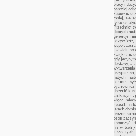
pracy i decy
bardziej odp
kupować duż
mniej, ale l
tylko estety
Przedmiot tr
dobrych mate
generuje mni
oczywiście, 
współczesną
i w wielu ob
zwiększać d
gdy jedynym 
dostawy, a j
wytwarzania
przypomina, 
natychmiast
nie musi by
być również
docenić kuns
Ciekawym zja
więcej młody
sposób na ba
latach domi
prezentacjac
osób zaczyna
zobaczyć i d
niż wirtualn
z rzeczywist