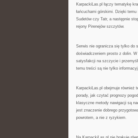
KarpackiLas.pl łączy tematykę kr
łańcuchami górskimi. Dzięki temu
Sudetów czy Tatr, a następnie sto
rejony Pirenejów szczytów.
Serwis nie ogranicza się tylko do
doświadczeniem prosto z dolin. W 
satysfakcji na szczycie i przemyś
temu treści są nie tylko informacyj
KarpackiLas.pl obejmuje również t
porady, jak czytać prognozy pogody
klasyczne metody nawigacji są na
jest znaczenie dobrego przygotow
powrotem, a nie z ryzykiem.
Na KarpackiLas.pl nie brakuje ró