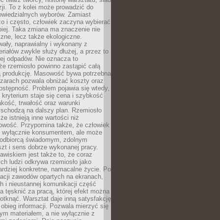
zji. To z kolei może prowadzić do
owiedzialnych wyborów. Zamiast
o i często, człowiek zaczyna wybierać
epiej. Taka zmiana ma znaczenie nie
czne, lecz także ekologiczne.
wały, naprawialny i wykonany z
riałów zwykle służy dłużej, a przez to
ej odpadów. Nie oznacza to
że rzemiosło powinno zastąpić całą
 produkcję. Masowość bywa potrzebna
szarach pozwala obniżać koszty oraz
ostępność. Problem pojawia się wtedy,
kryterium staje się cena i szybkość
akość, trwałość oraz warunki
 schodzą na dalszy plan. Rzemiosło
że istnieją inne wartości niż
owość. Przypomina także, że człowiek
ć wyłącznie konsumentem, ale może
 odbiorcą świadomym, zdolnym
zt i sens dobrze wykonanej pracy.
wiskiem jest także to, że coraz
ch ludzi odkrywa rzemiosło jako
rdziej konkretne, namacalne życie. Po
nacji zawodów opartych na ekranach,
h i nieustannej komunikacji część
 tęsknić za pracą, której efekt można
otknąć. Warsztat daje inną satysfakcję
y obieg informacji. Pozwala mierzyć się
ym materiałem, a nie wyłącznie z