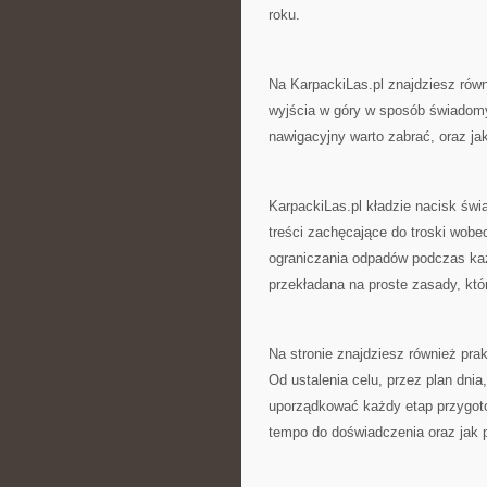
roku.
Na KarpackiLas.pl znajdziesz równ
wyjścia w góry w sposób świadomy.
nawigacyjny warto zabrać, oraz ja
KarpackiLas.pl kładzie nacisk świ
treści zachęcające do troski wobec
ograniczania odpadów podczas każ
przekładana na proste zasady, kt
Na stronie znajdziesz również pra
Od ustalenia celu, przez plan dni
uporządkować każdy etap przygot
tempo do doświadczenia oraz jak p