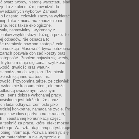
 twarz twórcy, historię warsztatu, ślad
zji. To z kolei może prowadzić do
owiedzialnych wyborów. Zamiast
o i często, człowiek zaczyna wybierać
epiej. Taka zmiana ma znaczenie nie
czne, lecz także ekologiczne.
wały, naprawialny i wykonany z
riałów zwykle służy dłużej, a przez to
ej odpadów. Nie oznacza to
że rzemiosło powinno zastąpić całą
 produkcję. Masowość bywa potrzebna
szarach pozwala obniżać koszty oraz
ostępność. Problem pojawia się wtedy,
kryterium staje się cena i szybkość
akość, trwałość oraz warunki
 schodzą na dalszy plan. Rzemiosło
że istnieją inne wartości niż
owość. Przypomina także, że człowiek
ć wyłącznie konsumentem, ale może
 odbiorcą świadomym, zdolnym
zt i sens dobrze wykonanej pracy.
wiskiem jest także to, że coraz
ch ludzi odkrywa rzemiosło jako
rdziej konkretne, namacalne życie. Po
nacji zawodów opartych na ekranach,
h i nieustannej komunikacji część
 tęsknić za pracą, której efekt można
otknąć. Warsztat daje inną satysfakcję
y obieg informacji. Pozwala mierzyć się
ym materiałem, a nie wyłącznie z