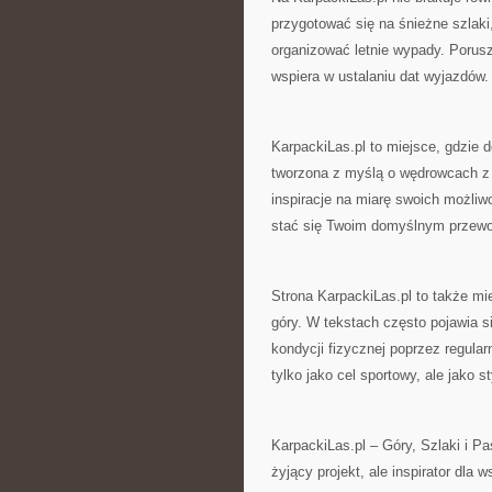
przygotować się na śnieżne szlaki
organizować letnie wypady. Porusza
wspiera w ustalaniu dat wyjazdów.
KarpackiLas.pl to miejsce, gdzie d
tworzona z myślą o wędrowcach z
inspiracje na miarę swoich możliw
stać się Twoim domyślnym przewo
Strona KarpackiLas.pl to także mi
góry. W tekstach często pojawia s
kondycji fizycznej poprzez regula
tylko jako cel sportowy, ale jako st
KarpackiLas.pl – Góry, Szlaki i P
żyjący projekt, ale inspirator dla 