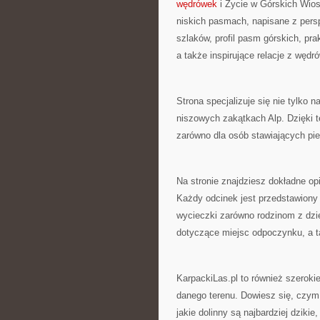
wędrówek
i Życie w Górskich Wios
niskich pasmach, napisane z pers
szlaków, profil pasm górskich, pr
a także inspirujące relacje z wędr
Strona specjalizuje się nie tylko 
niszowych zakątkach Alp. Dzięki 
zarówno dla osób stawiających pie
Na stronie znajdziesz dokładne opi
Każdy odcinek jest przedstawiony
wycieczki zarówno rodzinom z dzi
dotyczące miejsc odpoczynku, a t
KarpackiLas.pl to również szerokie
danego terenu. Dowiesz się, czym 
jakie dolinny są najbardziej dzikie