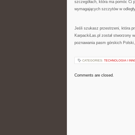
szczegółach, która ma pomóc Ci pó
wymagających szczytów w odległ
Jeśli szukasz przestrzeni, która p
KarpackiLas.pl został stworzony w
poznawania pasm górskich Polski, 
CATEGORIES:
TECHNOLOGIA I IN
Comments are closed.