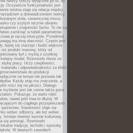
nie tworzy rzeczy wyłącznie po to, by
cję. Oczywiście funkcjonalność jest
ównie istotna staje się relacja między
 narzędziem a doświadczeniem twórcy.
konanym stole, ceramicznej misce,
asku czy szytym ręcznie ubraniu
skupienie i znajomość fachu. To nie są
 łatwo zamknąć w tabeli parametrów.
zuwa je raczej intuicyjnie. Przedmiot
uwagą ma inną obecność. Często jest
ły, lepiej się starzeje i budzi większe
 niż produkt masowy, który od
jektowany był z myślą o szybkiej
kolejny model. Rzemiosło niesie ze
 etykę pracy. Uczy cierpliwości,
materiału i odpowiedzialności za efekt
rzeciwieństwie do produkcji
wyłącznie na tempo nie pozwala tak
błędów. Każdy etap ma znaczenie, a
kle mści się na jakości. Dlatego
e myślenie jest tak cenne także poza
tatem. Pokazuje, że warto robić
dnie, nawet jeśli trwa to dłużej. W
hęcającym do ciągłego przyspieszania
t sprzeciwu. Staranność staje się
nku wobec odbiorcy, ale też wobec
y. Istnieje również wymiar kulturowy,
da się pominąć. Rzemiosło
lokalne tradycje, techniki i sposoby
pięknie. W dawnych zawodach