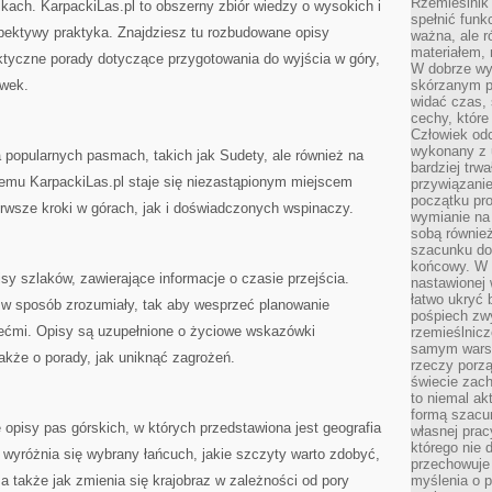
Rzemieślnik 
kach. KarpackiLas.pl to obszerny zbiór wiedzy o wysokich i
spełnić funk
pektywy praktyka. Znajdziesz tu rozbudowane opisy
ważna, ale r
materiałem,
aktyczne porady dotyczące przygotowania do wyjścia w góry,
W dobrze wy
ówek.
skórzanym p
widać czas, 
cechy, które
Człowiek odc
wykonany z 
na popularnych pasmach, takich jak Sudety, ale również na
bardziej trwa
temu KarpackiLas.pl staje się niezastąpionym miejscem
przywiązanie
początku pro
rwsze kroki w górach, jak i doświadczonych wspinaczy.
wymianie na 
sobą również
szacunku do 
końcowy. W p
sy szlaków, zawierające informacje o czasie przejścia.
nastawionej 
łatwo ukryć 
 w sposób zrozumiały, tak aby wesprzeć planowanie
pośpiech zwy
ećmi. Opisy są uzupełnione o życiowe wskazówki
rzemieślnicz
samym warsz
akże o porady, jak uniknąć zagrożeń.
rzeczy porzą
świecie zac
to niemal ak
formą szacu
 opisy pas górskich, w których przedstawiona jest geografia
własnej prac
którego nie 
wyróżnia się wybrany łańcuch, jakie szczyty warto zdobyć,
przechowuje 
, a także jak zmienia się krajobraz w zależności od pory
myślenia o 