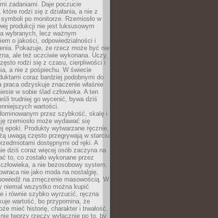
ymi zadaniami. Daje poczucie
które rodzi się z działania, a nie z
 symboli po monitorze. Rzemiosło w
ej produkcji nie jest luksusowym
la wybranych, lecz ważnym
em o jakości, odpowiedzialności i
enia. Pokazuje, że rzecz może być nie
zna, ale też uczciwie wykonana. Uczy,
zęsto rodzi się z czasu, cierpliwości i
a, a nie z pośpiechu. W świecie
duktami coraz bardziej podobnymi do
a praca odzyskuje znaczenie właśnie
niesie w sobie ślad człowieka. A ten
jeśli trudniej go wycenić, bywa dziś
enniejszych wartości.
dominowanym przez szybkość, skalę i
ję rzemiosło może wydawać się
j epoki. Produkty wytwarzane ręcznie,
użą uwagą często przegrywają w starciu
rzedmiotami dostępnymi od ręki. A
ie dziś coraz więcej osób zaczyna na
ać to, co zostało wykonane przez
 człowieka, a nie bezosobowy system.
wraca nie jako moda na nostalgię,
dpowiedź na zmęczenie masowością. W
y niemal wszystko można kupić
e i równie szybko wyrzucić, ręczna
uje wartość, bo przypomina, że
że mieć historię, charakter i trwałość.
nie tworzy rzeczy wyłącznie po to, by