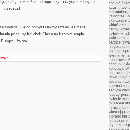
jść dalej, niezależnie od tego, czy marzysz o zdobyciu
spełnić funk
ważna, ale r
ych pasmach.
materiałem,
W dobrze wy
skórzanym p
widać czas, 
rzeprowadzi Cię od pomysłu na wyjazd do realizacji,
cechy, które
Człowiek odc
łaśnie po to, by iść obok Ciebie na każdym etapie
wykonany z 
Europy i świata.
bardziej trwa
przywiązanie
początku pro
wymianie na 
NOWACJE
sobą również
szacunku do 
końcowy. W p
nastawionej 
łatwo ukryć 
pośpiech zwy
rzemieślnicz
samym warsz
rzeczy porzą
świecie zac
to niemal ak
formą szacu
własnej prac
którego nie 
przechowuje 
myślenia o 
zapisane są 