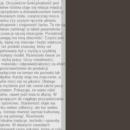
cję. Oczywiście funkcjonalność jest
ównie istotna staje się relacja między
 narzędziem a doświadczeniem twórcy.
konanym stole, ceramicznej misce,
asku czy szytym ręcznie ubraniu
skupienie i znajomość fachu. To nie są
 łatwo zamknąć w tabeli parametrów.
zuwa je raczej intuicyjnie. Przedmiot
uwagą ma inną obecność. Często jest
ły, lepiej się starzeje i budzi większe
 niż produkt masowy, który od
jektowany był z myślą o szybkiej
kolejny model. Rzemiosło niesie ze
 etykę pracy. Uczy cierpliwości,
materiału i odpowiedzialności za efekt
rzeciwieństwie do produkcji
wyłącznie na tempo nie pozwala tak
błędów. Każdy etap ma znaczenie, a
kle mści się na jakości. Dlatego
e myślenie jest tak cenne także poza
tatem. Pokazuje, że warto robić
dnie, nawet jeśli trwa to dłużej. W
hęcającym do ciągłego przyspieszania
t sprzeciwu. Staranność staje się
nku wobec odbiorcy, ale też wobec
y. Istnieje również wymiar kulturowy,
da się pominąć. Rzemiosło
lokalne tradycje, techniki i sposoby
pięknie. W dawnych zawodach
doświadczenia pokoleń, które uczyły