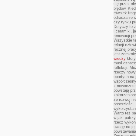
się przez ob
błędów. Kied
również frag
odradzanie r
czy rynku pr
Dotyczy to z
i ceramiki, j
renowacji p
Wszystkie t
relacji czło
ręcznej prac
jest zamkni
wiedzy
który
musi oznacz
refleksji. M
rzeczy nowyc
opartych na 
współczesny
z nowoczesn
powstają prz
zakorzenion
że rozwój ni
przeszłości
wykorzystani
Warto też pa
w jaki patr
rzecz wykona
uwagę na jej
powstawania
Zaczyna mieć