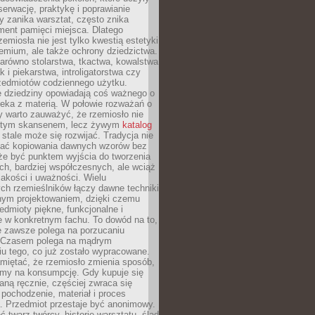
serwację, praktykę i poprawianie
y zanika warsztat, często znika
ment pamięci miejsca. Dlatego
zemiosła nie jest tylko kwestią estetyki
emium, ale także ochrony dziedzictwa.
arówno stolarstwa, tkactwa, kowalstwa
ak i piekarstwa, introligatorstwa czy
rzedmiotów codziennego użytku.
e dziedziny opowiadają coś ważnego o
wieka z materią. W połowie rozważań o
y warto zauważyć, że rzemiosło nie
ętym skansenem, lecz żywym
katalog
 stale może się rozwijać. Tradycja nie
ać kopiowania dawnych wzorów bez
oże być punktem wyjścia do tworzenia
h, bardziej współczesnych, ale wciąż
jakości i uważności. Wielu
ch rzemieślników łączy dawne techniki
ym projektowaniem, dzięki czemu
edmioty piękne, funkcjonalne i
e w konkretnym fachu. To dowód na to,
e zawsze polega na porzucaniu
. Czasem polega na mądrym
u tego, co już zostało wypracowane.
miętać, że rzemiosło zmienia sposób,
zymy na konsumpcję. Gdy kupuje się
ną ręcznie, częściej zwraca się
 pochodzenie, materiał i proces
. Przedmiot przestaje być anonimowy.
 twarz twórcy, historię warsztatu, ślad