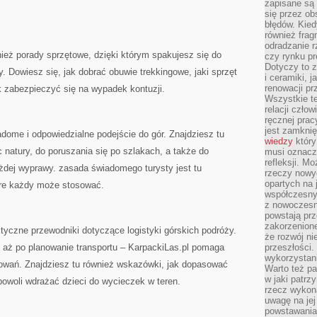
zapisane są 
się przez ob
błędów. Kied
również frag
odradzanie r
ież porady sprzętowe, dzięki którym spakujesz się do
czy rynku pr
Dotyczy to z
 Dowiesz się, jak dobrać obuwie trekkingowe, jaki sprzęt
i ceramiki, j
renowacji p
k zabezpieczyć się na wypadek kontuzji.
Wszystkie t
relacji czło
ręcznej prac
jest zamkni
adome i odpowiedzialne podejście do gór. Znajdziesz tu
wiedzy
który
 natury, do poruszania się po szlakach, a także do
musi oznacz
refleksji. M
dej wyprawy. zasada świadomego turysty jest tu
rzeczy nowyc
opartych na 
óre każdy może stosować.
współczesny
z nowoczesn
powstają prz
zakorzenion
ktyczne przewodniki dotyczące logistyki górskich podróży.
że rozwój ni
a, aż po planowanie transportu – KarpackiLas.pl pomaga
przeszłości
wykorzystani
owań. Znajdziesz tu również wskazówki, jak dopasować
Warto też pa
w jaki patr
owoli wdrażać dzieci do wycieczek w teren.
rzecz wykona
uwagę na jej
powstawania