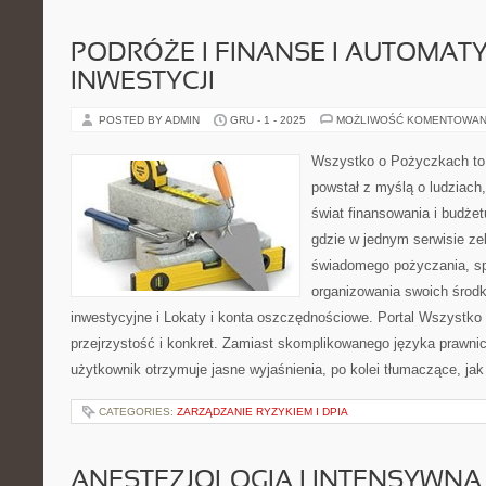
PODRÓŻE I FINANSE I AUTOMAT
INWESTYCJI
POSTED BY ADMIN
GRU - 1 - 2025
MOŻLIWOŚĆ KOMENTOWAN
Wszystko o Pożyczkach to s
powstał z myślą o ludziach,
świat finansowania i budże
gdzie w jednym serwisie ze
świadomego pożyczania, sp
organizowania swoich środ
inwestycyjne i Lokaty i konta oszczędnościowe. Portal Wszystko
przejrzystość i konkret. Zamiast skomplikowanego języka prawn
użytkownik otrzymuje jasne wyjaśnienia, po kolei tłumaczące, jak
CATEGORIES:
ZARZĄDZANIE RYZYKIEM I DPIA
ANESTEZJOLOGIA I INTENSYWNA 