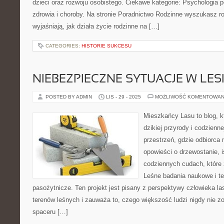
dzieci oraz rozwoju osobistego. Ciekawe kategorie: Psychologia 
zdrowia i choroby. Na stronie Poradnictwo Rodzinne wyszukasz r
wyjaśniają, jak działa życie rodzinne na […]
CATEGORIES:
HISTORIE SUKCESU
NIEBEZPIECZNE SYTUACJE W LESI
POSTED BY ADMIN
LIS - 29 - 2025
MOŻLIWOŚĆ KOMENTOWAN
Mieszkańcy Lasu to blog, kt
dzikiej przyrody i codzienn
przestrzeń, gdzie odbiorca
opowieści o drzewostanie, i
codziennych cudach, które 
Leśne badania naukowe i te
pasożytnicze. Ten projekt jest pisany z perspektywy człowieka la
terenów leśnych i zauważa to, czego większość ludzi nigdy nie 
spaceru […]