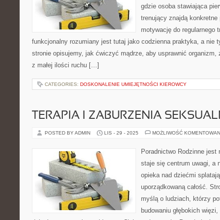
gdzie osoba stawiająca pie
trenujący znajdą konkretne
motywację do regularnego tr
funkcjonalny rozumiany jest tutaj jako codzienna praktyka, a nie t
stronie opisujemy, jak ćwiczyć mądrze, aby usprawnić organizm,
z małej ilości ruchu […]
CATEGORIES:
DOSKONALENIE UMIEJĘTNOŚCI KIEROWCY
TERAPIA I ZABURZENIA SEKSUA
POSTED BY ADMIN
LIS - 29 - 2025
MOŻLIWOŚĆ KOMENTOWAN
Poradnictwo Rodzinne jest 
staje się centrum uwagi, a
opieka nad dziećmi splatają
uporządkowaną całość. Str
myślą o ludziach, którzy p
budowaniu głębokich więzi