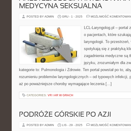
MEDYCYNA SEKSUALNA
POSTED BY ADMIN
GRU - 1 - 2025
MOŻLIWOŚĆ KOMENTOWAN
LCL-Laryngolog.pl – portal
o pacjentach, które szukają
laryngologii. To przestrzeń
spotykają się z praktyką k
zagadnienia medyczne są 
języku, zrozumiałym dla zw
kategorie to: Pulmonologia i Zdrowie. Ten portal powstał po to, 
rozumieniu problemów laryngologicznych – od typowych infekcji, 
aż po poważniejsze choroby wymagające leczenia […]
CATEGORIES:
VR I AR W GRACH
PODRÓŻE GÓRSKIE PO AZJI
POSTED BY ADMIN
LIS - 29 - 2025
MOŻLIWOŚĆ KOMENTOWAN