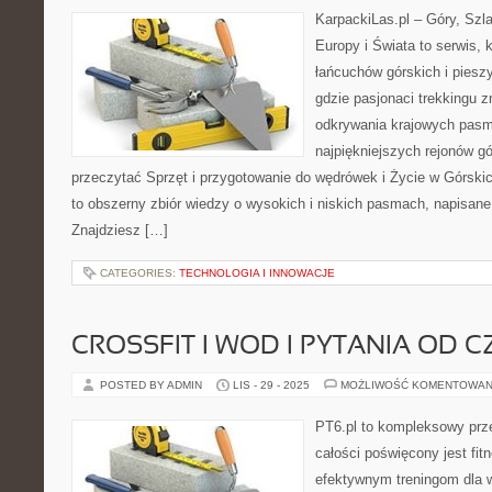
KarpackiLas.pl – Góry, Szl
Europy i Świata to serwis, 
łańcuchów górskich i piesz
gdzie pasjonaci trekkingu z
odkrywania krajowych pasm
najpiękniejszych rejonów gó
przeczytać Sprzęt i przygotowanie do wędrówek i Życie w Górski
to obszerny zbiór wiedzy o wysokich i niskich pasmach, napisane
Znajdziesz […]
CATEGORIES:
TECHNOLOGIA I INNOWACJE
CROSSFIT I WOD I PYTANIA OD 
POSTED BY ADMIN
LIS - 29 - 2025
MOŻLIWOŚĆ KOMENTOWAN
PT6.pl to kompleksowy prze
całości poświęcony jest fi
efektywnym treningom dla w