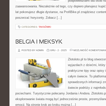
podpowiedziami dla osób n
zaawansowania. Niezależnie od tego, czy dopiero planujesz kupić
lat pokonujesz długie dystanse, na ProfiBike.pl znajdziesz conten
poszerzać horyzonty. Zobacz […]
CATEGORIES:
TAKSÓWKI
BELGIA I MEKSYK
POSTED BY ADMIN
GRU - 2 - 2025
MOŻLIWOŚĆ KOMENTOWAN
Zlotoloto.pl to blog stworz
wyjazdach z dziećmi, który 
praktyczne tipy oraz opisy 
całym świecie. To platforma
sprawdzonych informacji z
świecie podróży z najmłods
pociechami. Turystycznie polecamy Jordania i Andora. Zlotoloto.p
eksplorowanie świata mogą być jednocześnie proste, przemyślan
emocji. Na stronie krok po kroku można […]