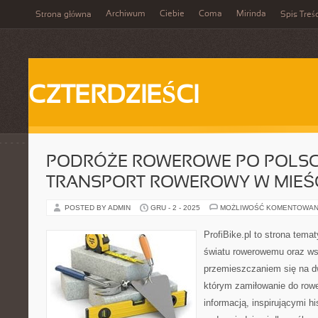
Archiwum
Ciebie
Coma
Mirinda
Strona główna
Spis Treśc
CZTERDZIEŚCI
PODRÓŻE ROWEROWE PO POLSCE
TRANSPORT ROWEROWY W MIEŚ
POSTED BY ADMIN
GRU - 2 - 2025
MOŻLIWOŚĆ KOMENTOWAN
ProfiBike.pl to strona tem
światu rowerowemu oraz ws
przemieszczaniem się na d
którym zamiłowanie do rowe
informacją, inspirującymi hi