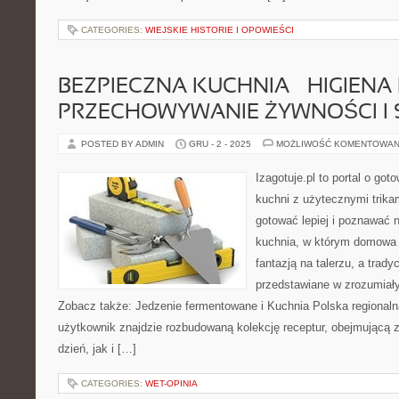
CATEGORIES:
WIEJSKIE HISTORIE I OPOWIEŚCI
BEZPIECZNA KUCHNIA – HIGIENA 
PRZECHOWYWANIE ŻYWNOŚCI I 
POSTED BY ADMIN
GRU - 2 - 2025
MOŻLIWOŚĆ KOMENTOWAN
Izagotuje.pl to portal o got
kuchni z użytecznymi trikam
gotować lepiej i poznawać n
kuchnia, w którym domowa 
fantazją na talerzu, a trady
przedstawiane w zrozumiał
Zobacz także: Jedzenie fermentowane i Kuchnia Polska regionalna
użytkownik znajdzie rozbudowaną kolekcję receptur, obejmującą 
dzień, jak i […]
CATEGORIES:
WET-OPINIA