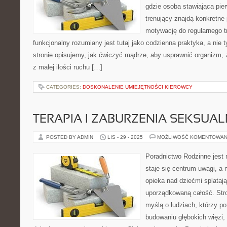
gdzie osoba stawiająca pie
trenujący znajdą konkretne
motywację do regularnego tr
funkcjonalny rozumiany jest tutaj jako codzienna praktyka, a nie t
stronie opisujemy, jak ćwiczyć mądrze, aby usprawnić organizm,
z małej ilości ruchu […]
CATEGORIES:
DOSKONALENIE UMIEJĘTNOŚCI KIEROWCY
TERAPIA I ZABURZENIA SEKSUA
POSTED BY ADMIN
LIS - 29 - 2025
MOŻLIWOŚĆ KOMENTOWAN
Poradnictwo Rodzinne jest 
staje się centrum uwagi, a
opieka nad dziećmi splatają
uporządkowaną całość. Str
myślą o ludziach, którzy p
budowaniu głębokich więzi