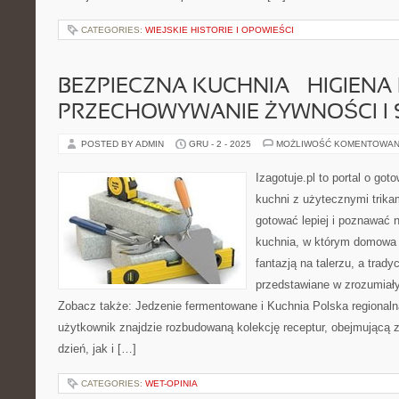
CATEGORIES:
WIEJSKIE HISTORIE I OPOWIEŚCI
BEZPIECZNA KUCHNIA – HIGIENA 
PRZECHOWYWANIE ŻYWNOŚCI I 
POSTED BY ADMIN
GRU - 2 - 2025
MOŻLIWOŚĆ KOMENTOWAN
Izagotuje.pl to portal o got
kuchni z użytecznymi trikam
gotować lepiej i poznawać n
kuchnia, w którym domowa 
fantazją na talerzu, a trady
przedstawiane w zrozumiał
Zobacz także: Jedzenie fermentowane i Kuchnia Polska regionalna
użytkownik znajdzie rozbudowaną kolekcję receptur, obejmującą 
dzień, jak i […]
CATEGORIES:
WET-OPINIA