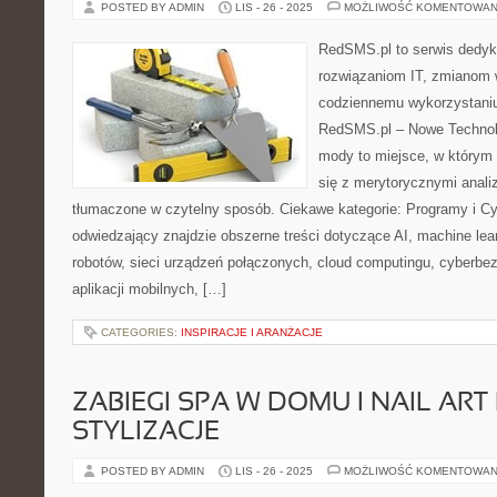
POSTED BY ADMIN
LIS - 26 - 2025
MOŻLIWOŚĆ KOMENTOWAN
RedSMS.pl to serwis dedy
rozwiązaniom IT, zmianom 
codziennemu wykorzystaniu
RedSMS.pl – Nowe Technolo
mody to miejsce, w którym
się z merytorycznymi analiz
tłumaczone w czytelny sposób. Ciekawe kategorie: Programy i C
odwiedzający znajdzie obszerne treści dotyczące AI, machine le
robotów, sieci urządzeń połączonych, cloud computingu, cyberbe
aplikacji mobilnych, […]
CATEGORIES:
INSPIRACJE I ARANŻACJE
ZABIEGI SPA W DOMU I NAIL ART
STYLIZACJE
POSTED BY ADMIN
LIS - 26 - 2025
MOŻLIWOŚĆ KOMENTOWAN