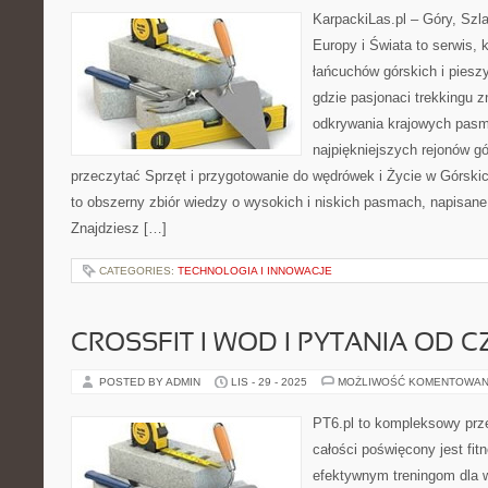
KarpackiLas.pl – Góry, Szl
Europy i Świata to serwis, 
łańcuchów górskich i piesz
gdzie pasjonaci trekkingu z
odkrywania krajowych pasm
najpiękniejszych rejonów gó
przeczytać Sprzęt i przygotowanie do wędrówek i Życie w Górski
to obszerny zbiór wiedzy o wysokich i niskich pasmach, napisane
Znajdziesz […]
CATEGORIES:
TECHNOLOGIA I INNOWACJE
CROSSFIT I WOD I PYTANIA OD 
POSTED BY ADMIN
LIS - 29 - 2025
MOŻLIWOŚĆ KOMENTOWAN
PT6.pl to kompleksowy prze
całości poświęcony jest fi
efektywnym treningom dla w