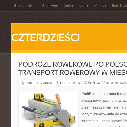
Archiwum
Ciebie
Coma
Mirinda
Strona główna
Spis Treśc
CZTERDZIEŚCI
PODRÓŻE ROWEROWE PO POLSCE
TRANSPORT ROWEROWY W MIEŚ
POSTED BY ADMIN
GRU - 2 - 2025
MOŻLIWOŚĆ KOMENTOWAN
ProfiBike.pl to strona tem
światu rowerowemu oraz ws
przemieszczaniem się na d
którym zamiłowanie do rowe
informacją, inspirującymi hi