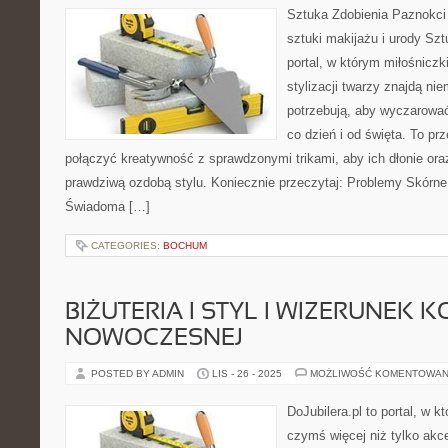
Sztuka Zdobienia Paznokci 
sztuki makijażu i urody Szt
portal, w którym miłośniczki
stylizacji twarzy znajdą ni
potrzebują, aby wyczarować
co dzień i od święta. To pr
połączyć kreatywność z sprawdzonymi trikami, aby ich dłonie oraz
prawdziwą ozdobą stylu. Koniecznie przeczytaj: Problemy Skórne 
Świadoma […]
CATEGORIES:
BOCHUM
BIŻUTERIA I STYL I WIZERUNEK K
NOWOCZESNEJ
POSTED BY ADMIN
LIS - 26 - 2025
MOŻLIWOŚĆ KOMENTOWAN
DoJubilera.pl to portal, w k
czymś więcej niż tylko akc