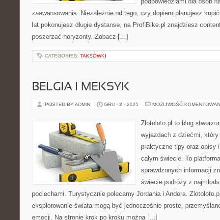
podpowiedziami dla osób n
zaawansowania. Niezależnie od tego, czy dopiero planujesz kupić
lat pokonujesz długie dystanse, na ProfiBike.pl znajdziesz conten
poszerzać horyzonty. Zobacz […]
CATEGORIES:
TAKSÓWKI
BELGIA I MEKSYK
POSTED BY ADMIN
GRU - 2 - 2025
MOŻLIWOŚĆ KOMENTOWAN
Zlotoloto.pl to blog stworz
wyjazdach z dziećmi, który 
praktyczne tipy oraz opisy 
całym świecie. To platforma
sprawdzonych informacji z
świecie podróży z najmłods
pociechami. Turystycznie polecamy Jordania i Andora. Zlotoloto.p
eksplorowanie świata mogą być jednocześnie proste, przemyślan
emocji. Na stronie krok po kroku można […]