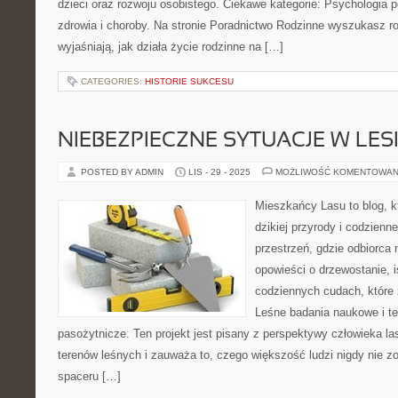
dzieci oraz rozwoju osobistego. Ciekawe kategorie: Psychologia 
zdrowia i choroby. Na stronie Poradnictwo Rodzinne wyszukasz r
wyjaśniają, jak działa życie rodzinne na […]
CATEGORIES:
HISTORIE SUKCESU
NIEBEZPIECZNE SYTUACJE W LESI
POSTED BY ADMIN
LIS - 29 - 2025
MOŻLIWOŚĆ KOMENTOWAN
Mieszkańcy Lasu to blog, kt
dzikiej przyrody i codzienn
przestrzeń, gdzie odbiorca
opowieści o drzewostanie, i
codziennych cudach, które 
Leśne badania naukowe i te
pasożytnicze. Ten projekt jest pisany z perspektywy człowieka la
terenów leśnych i zauważa to, czego większość ludzi nigdy nie 
spaceru […]