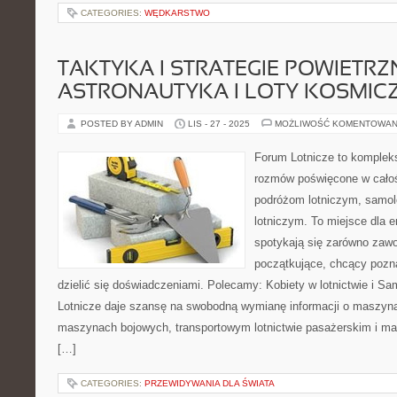
CATEGORIES:
WĘDKARSTWO
TAKTYKA I STRATEGIE POWIETRZN
ASTRONAUTYKA I LOTY KOSMIC
POSTED BY ADMIN
LIS - 27 - 2025
MOŻLIWOŚĆ KOMENTOWAN
Forum Lotnicze to komplek
rozmów poświęcone w całośc
podróżom lotniczym, samo
lotniczym. To miejsce dla e
spotykają się zarówno zawod
początkujące, chcący pozna
dzielić się doświadczeniami. Polecamy: Kobiety w lotnictwie i Sa
Lotnicze daje szansę na swobodną wymianę informacji o maszyn
maszynach bojowych, transportowym lotnictwie pasażerskim i ma
[…]
CATEGORIES:
PRZEWIDYWANIA DLA ŚWIATA