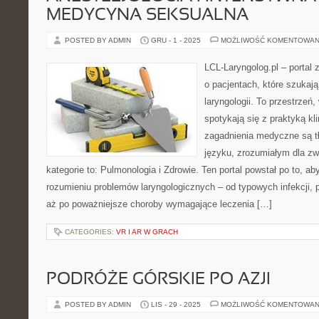
MEDYCYNA SEKSUALNA
POSTED BY ADMIN
GRU - 1 - 2025
MOŻLIWOŚĆ KOMENTOWAN
LCL-Laryngolog.pl – portal
o pacjentach, które szukają
laryngologii. To przestrzeń
spotykają się z praktyką k
zagadnienia medyczne są 
języku, zrozumiałym dla zw
kategorie to: Pulmonologia i Zdrowie. Ten portal powstał po to, 
rozumieniu problemów laryngologicznych – od typowych infekcji, 
aż po poważniejsze choroby wymagające leczenia […]
CATEGORIES:
VR I AR W GRACH
PODRÓŻE GÓRSKIE PO AZJI
POSTED BY ADMIN
LIS - 29 - 2025
MOŻLIWOŚĆ KOMENTOWAN