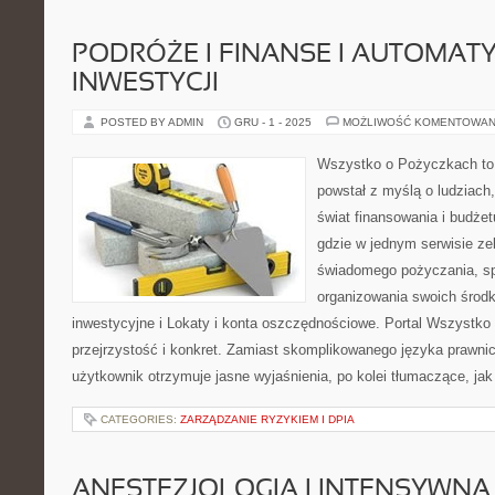
PODRÓŻE I FINANSE I AUTOMAT
INWESTYCJI
POSTED BY ADMIN
GRU - 1 - 2025
MOŻLIWOŚĆ KOMENTOWAN
Wszystko o Pożyczkach to s
powstał z myślą o ludziach,
świat finansowania i budże
gdzie w jednym serwisie ze
świadomego pożyczania, sp
organizowania swoich środ
inwestycyjne i Lokaty i konta oszczędnościowe. Portal Wszystko
przejrzystość i konkret. Zamiast skomplikowanego języka prawn
użytkownik otrzymuje jasne wyjaśnienia, po kolei tłumaczące, jak
CATEGORIES:
ZARZĄDZANIE RYZYKIEM I DPIA
ANESTEZJOLOGIA I INTENSYWNA 