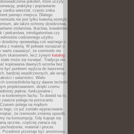
doświadczenia pokoleń, które uczyły
serwację, praktykę i poprawianie
y zanika warsztat, często znika
ment pamięci miejsca. Dlatego
zemiosła nie jest tylko kwestią estetyki
emium, ale także ochrony dziedzictwa.
arówno stolarstwa, tkactwa, kowalstwa
ak i piekarstwa, introligatorstwa czy
rzedmiotów codziennego użytku.
e dziedziny opowiadają coś ważnego o
wieka z materią. W połowie rozważań o
y warto zauważyć, że rzemiosło nie
ętym skansenem, lecz żywym
katalog
 stale może się rozwijać. Tradycja nie
ać kopiowania dawnych wzorów bez
oże być punktem wyjścia do tworzenia
h, bardziej współczesnych, ale wciąż
jakości i uważności. Wielu
ch rzemieślników łączy dawne techniki
ym projektowaniem, dzięki czemu
edmioty piękne, funkcjonalne i
e w konkretnym fachu. To dowód na to,
e zawsze polega na porzucaniu
. Czasem polega na mądrym
u tego, co już zostało wypracowane.
miętać, że rzemiosło zmienia sposób,
zymy na konsumpcję. Gdy kupuje się
ną ręcznie, częściej zwraca się
 pochodzenie, materiał i proces
. Przedmiot przestaje być anonimowy.