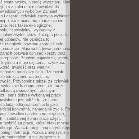
 twarz twórcy, historię warsztatu, ślad
zji. To z kolei może prowadzić do
owiedzialnych wyborów. Zamiast
o i często, człowiek zaczyna wybierać
epiej. Taka zmiana ma znaczenie nie
czne, lecz także ekologiczne.
wały, naprawialny i wykonany z
riałów zwykle służy dłużej, a przez to
ej odpadów. Nie oznacza to
że rzemiosło powinno zastąpić całą
 produkcję. Masowość bywa potrzebna
szarach pozwala obniżać koszty oraz
ostępność. Problem pojawia się wtedy,
kryterium staje się cena i szybkość
akość, trwałość oraz warunki
 schodzą na dalszy plan. Rzemiosło
że istnieją inne wartości niż
owość. Przypomina także, że człowiek
ć wyłącznie konsumentem, ale może
 odbiorcą świadomym, zdolnym
zt i sens dobrze wykonanej pracy.
wiskiem jest także to, że coraz
ch ludzi odkrywa rzemiosło jako
rdziej konkretne, namacalne życie. Po
nacji zawodów opartych na ekranach,
h i nieustannej komunikacji część
 tęsknić za pracą, której efekt można
otknąć. Warsztat daje inną satysfakcję
y obieg informacji. Pozwala mierzyć się
ym materiałem, a nie wyłącznie z