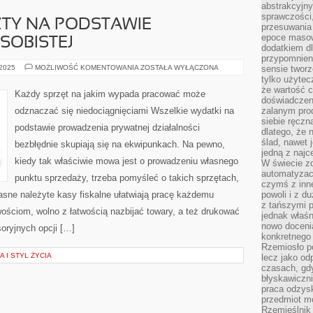
abstrakcyjn
sprawczości, 
ZTY NA PODSTAWIE
przesuwania
epoce masow
SOBISTEJ
dodatkiem d
przypomnieni
WSZYSTKIE
 2025
MOŻLIWOŚĆ KOMENTOWANIA
ZOSTAŁA WYŁĄCZONA
sensie tworz
KOSZTY
tylko użytec
NA
że wartość c
PODSTAWIE
Każdy sprzęt na jakim wypada pracować może
PROWADZENIA
doświadczeni
OSOBISTEJ
odznaczać się niedociągnięciami Wszelkie wydatki na
zalanym pro
siebie ręczn
podstawie prowadzenia prywatnej działalności
dlatego, że 
ślad, nawet 
bezbłędnie skupiają się na ekwipunkach. Na pewno,
jedną z najc
kiedy tak właściwie mowa jest o prowadzeniu własnego
W świecie z
automatyzac
punktu sprzedaży, trzeba pomyśleć o takich sprzętach,
czymś z inne
asne należyte kasy fiskalne ułatwiają pracę każdemu
powoli i z d
z tańszymi p
wościom, wolno z łatwością nazbijać towary, a też drukować
jednak właśn
nowo doceni
oryjnych opcji […]
konkretnego
Rzemiosło po
 I STYL ŻYCIA
lecz jako o
czasach, gd
błyskawiczni
praca odzysk
przedmiot mo
Rzemieślnik 