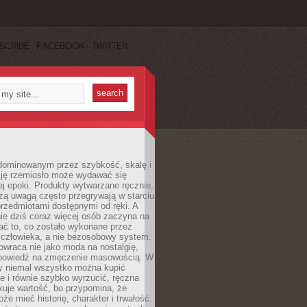
SCRIBE
FACEBOOK
TWITTER
dominowanym przez szybkość, skalę i
ję rzemiosło może wydawać się
j epoki. Produkty wytwarzane ręcznie,
użą uwagą często przegrywają w starciu
rzedmiotami dostępnymi od ręki. A
ie dziś coraz więcej osób zaczyna na
ać to, co zostało wykonane przez
 człowieka, a nie bezosobowy system.
wraca nie jako moda na nostalgię,
dpowiedź na zmęczenie masowością. W
y niemal wszystko można kupić
e i równie szybko wyrzucić, ręczna
uje wartość, bo przypomina, że
że mieć historię, charakter i trwałość.