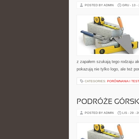
POSTED BY ADMIN
GRU - 13 -
z zapałem szukają tego rodzaju ak
pokazują nie tylko logo, ale też p
CATEGORIES:
PORÓWNANIA I TES
PODRÓŻE GÓRSKI
POSTED BY ADMIN
LIS - 29 - 