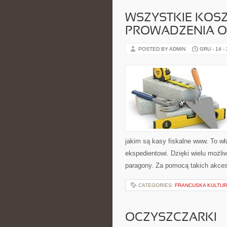
WSZYSTKIE KOS
PROWADZENIA O
POSTED BY ADMIN
GRU - 14 -
jakim są kasy fiskalne www. To wł
ekspedientowi. Dzięki wielu możli
paragony. Za pomocą takich akces
CATEGORIES:
FRANCUSKA KULTURA
OCZYSZCZARKI