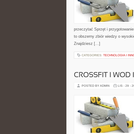
przeczytać Sprzęt i przygotowani
to obszerny zbiór wiedzy o wysoki
Znajdziesz […]
CATEGORIES:
TECHNOLOGIA I IN
CROSSFIT I WOD
POSTED BY ADMIN
LIS - 29 - 