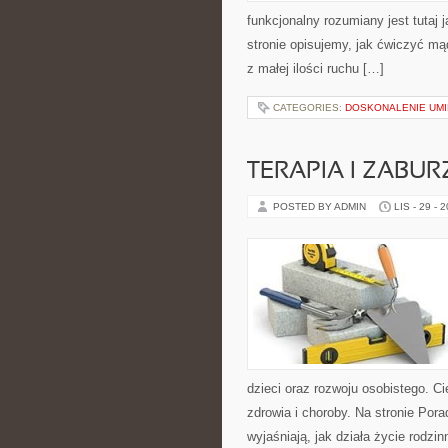
funkcjonalny rozumiany jest tutaj j
stronie opisujemy, jak ćwiczyć m
z małej ilości ruchu […]
CATEGORIES:
DOSKONALENIE UMI
TERAPIA I ZABU
POSTED BY ADMIN
LIS - 29 - 
dzieci oraz rozwoju osobistego. C
zdrowia i choroby. Na stronie Po
wyjaśniają, jak działa życie rodzi