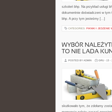
szkoleń bhp. Na przykład usługi 
dokumentnie doświadczeni w tym t
bhp. A przy tym jesteśmy […]
CATEGORIES:
PIKNIKI I JEDZENIE
WYBÓR NALEŻYT
TO NIE LADA KUN
POSTED BY ADMIN
GRU - 15 -
skutkowało tym, że zdołamy zost
momencie należy zacząć poważnie 