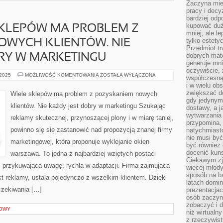
Zaczyna mieć
pracy i decy
bardziej odp
kupować duż
KLEPÓW MA PROBLEM Z
mniej, ale l
tylko estety
OWYCH KLIENTÓW. NIE
Przedmiot tr
dobrych mate
RY W MARKETINGU
generuje mni
oczywiście, 
BARDZO
 2025
MOŻLIWOŚĆ KOMENTOWANIA
ZOSTAŁA WYŁĄCZONA
współczesną
DUŻO
i w wielu ob
SKLEPÓW
MA
zwiększać d
Wiele sklepów ma problem z pozyskaniem nowych
PROBLEM
gdy jedynym 
Z
klientów. Nie każdy jest dobry w marketingu Szukając
dostawy, a j
POZYSKANIEM
NOWYCH
wytwarzania
reklamy skutecznej, przynoszącej plony i w miarę taniej,
KLIENTÓW.
przypomina, 
NIE
powinno się się zastanowić nad propozycją znanej firmy
KAŻDY
natychmiast
JEST
nie musi by
DOBRY
marketingowej, która proponuje wyklejanie okien
być również
W
MARKETINGU
docenić kuns
warszawa. To jedna z najbardziej wziętych postaci
Ciekawym zja
, przykuwająca uwagę, rychła w adaptacji. Firma zajmująca
więcej młody
sposób na ba
kt reklamy, ustala pojedynczo z wszelkim klientem. Dzięki
latach domi
czekiwania […]
prezentacjac
osób zaczyna
zobaczyć i d
ROWY
niż wirtualn
z rzeczywist