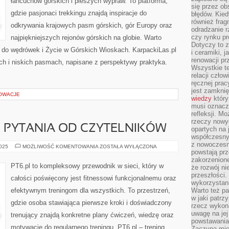
łańcuchów górskich i pieszych wypraw. To platforma,
się przez ob
gdzie pasjonaci trekkingu znajdą inspiracje do
błędów. Kied
również frag
odkrywania krajowych pasm górskich, gór Europy oraz
odradzanie r
czy rynku pr
najpiękniejszych rejonów górskich na globie. Warto
Dotyczy to z
e do wędrówek i Życie w Górskich Wioskach. KarpackiLas.pl
i ceramiki, j
renowacji p
ch i niskich pasmach, napisane z perspektywy praktyka.
Wszystkie t
relacji czło
ręcznej prac
jest zamkni
NOWACJE
wiedzy
który
musi oznacz
refleksji. M
rzeczy nowyc
 I PYTANIA OD CZYTELNIKÓW
opartych na 
współczesny
z nowoczesn
CROSSFIT
2025
MOŻLIWOŚĆ KOMENTOWANIA
ZOSTAŁA WYŁĄCZONA
powstają prz
I
WOD
zakorzenion
I
PT6.pl to kompleksowy przewodnik w sieci, który w
że rozwój ni
PYTANIA
OD
przeszłości
całości poświęcony jest fitnessowi funkcjonalnemu oraz
CZYTELNIKÓW
wykorzystani
efektywnym treningom dla wszystkich. To przestrzeń,
Warto też pa
w jaki patr
gdzie osoba stawiająca pierwsze kroki i doświadczony
rzecz wykona
uwagę na jej
trenujący znajdą konkretne plany ćwiczeń, wiedzę oraz
powstawania
motywację do regularnego treningu. PT6.pl – trening
Zaczyna mieć