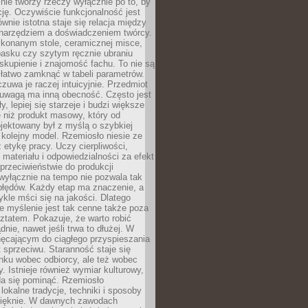
nie tworzy rzeczy wyłącznie po to, by
cję. Oczywiście funkcjonalność jest
ównie istotna staje się relacja między
 narzędziem a doświadczeniem twórcy.
konanym stole, ceramicznej misce,
asku czy szytym ręcznie ubraniu
skupienie i znajomość fachu. To nie są
 łatwo zamknąć w tabeli parametrów.
zuwa je raczej intuicyjnie. Przedmiot
uwagą ma inną obecność. Często jest
ły, lepiej się starzeje i budzi większe
 niż produkt masowy, który od
jektowany był z myślą o szybkiej
kolejny model. Rzemiosło niesie ze
 etykę pracy. Uczy cierpliwości,
materiału i odpowiedzialności za efekt
rzeciwieństwie do produkcji
wyłącznie na tempo nie pozwala tak
błędów. Każdy etap ma znaczenie, a
kle mści się na jakości. Dlatego
e myślenie jest tak cenne także poza
tatem. Pokazuje, że warto robić
dnie, nawet jeśli trwa to dłużej. W
hęcającym do ciągłego przyspieszania
t sprzeciwu. Staranność staje się
nku wobec odbiorcy, ale też wobec
y. Istnieje również wymiar kulturowy,
da się pominąć. Rzemiosło
lokalne tradycje, techniki i sposoby
pięknie. W dawnych zawodach