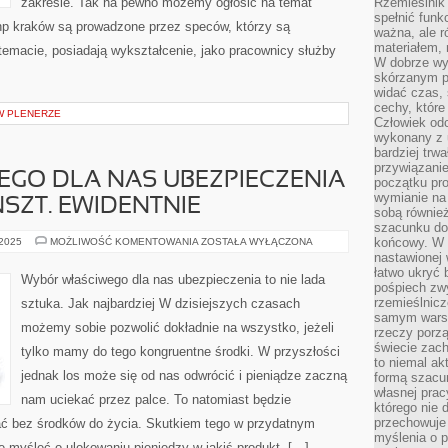
zakresie. Tak na pewno możemy ogłosić na temat
Rzemieślnik 
spełnić funk
bhp kraków są prowadzone przez speców, którzy są
ważna, ale r
materiałem,
emacie, posiadają wykształcenie, jako pracownicy służby
W dobrze wy
skórzanym p
widać czas, 
cechy, które
 W PLENERZE
Człowiek odc
wykonany z 
bardziej trwa
przywiązanie
EGO DLA NAS UBEZPIECZENIA
początku pro
wymianie na 
SZT. EWIDENTNIE
sobą również
szacunku do 
WYBÓR
końcowy. W p
 2025
MOŻLIWOŚĆ KOMENTOWANIA
ZOSTAŁA WYŁĄCZONA
NALEŻYTEGO
nastawionej 
DLA
łatwo ukryć 
NAS
Wybór właściwego dla nas ubezpieczenia to nie lada
UBEZPIECZENIA
pośpiech zwy
TO
rzemieślnicz
sztuka. Jak najbardziej W dzisiejszych czasach
NIE
samym warsz
LADA
możemy sobie pozwolić dokładnie na wszystko, jeżeli
KUNSZT.
rzeczy porzą
EWIDENTNIE
świecie zac
tylko mamy do tego kongruentne środki. W przyszłości
to niemal ak
jednak los może się od nas odwrócić i pieniądze zaczną
formą szacu
własnej prac
nam uciekać przez palce. To natomiast będzie
którego nie 
przechowuje 
ać bez środków do życia. Skutkiem tego w przydatnym
myślenia o 
myśleć o ulokowaniu pieniędzy w jakiś produkt, […]