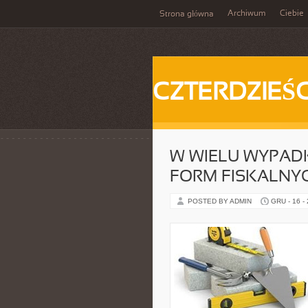
Archiwum
Ciebie
Strona główna
CZTERDZIEŚC
W WIELU WYPAD
FORM FISKALNY
POSTED BY ADMIN
GRU - 16 -