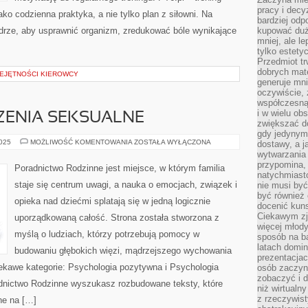
pracy i decy
ako codzienna praktyka, a nie tylko plan z siłowni. Na
bardziej odp
ądrze, aby usprawnić organizm, zredukować bóle wynikające
kupować duż
mniej, ale l
tylko estety
Przedmiot tr
dobrych mate
EJĘTNOŚCI KIEROWCY
generuje mni
oczywiście, 
współczesną
i w wielu ob
RZENIA SEKSUALNE
zwiększać d
gdy jedynym 
TERAPIA
2025
MOŻLIWOŚĆ KOMENTOWANIA
ZOSTAŁA WYŁĄCZONA
dostawy, a j
I
wytwarzania
ZABURZENIA
przypomina, 
SEKSUALNE
Poradnictwo Rodzinne jest miejsce, w którym familia
natychmiast
staje się centrum uwagi, a nauka o emocjach, związek i
nie musi by
być również
opieka nad dziećmi splatają się w jedną logicznie
docenić kuns
Ciekawym zja
uporządkowaną całość. Strona została stworzona z
więcej młody
myślą o ludziach, którzy potrzebują pomocy w
sposób na ba
latach domi
budowaniu głębokich więzi, mądrzejszego wychowania
prezentacjac
iekawe kategorie: Psychologia pozytywna i Psychologia
osób zaczyna
zobaczyć i d
radnictwo Rodzinne wyszukasz rozbudowane teksty, które
niż wirtualn
z rzeczywist
nne na […]