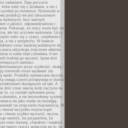
ymi zadaniami. Daje poczucie
które rodzi się z działania, a nie z
 symboli po monitorze. Rzemiosło w
ej produkcji nie jest luksusowym
la wybranych, lecz ważnym
em o jakości, odpowiedzialności i
enia. Pokazuje, że rzecz może być nie
zna, ale też uczciwie wykonana. Uczy,
zęsto rodzi się z czasu, cierpliwości i
a, a nie z pośpiechu. W świecie
duktami coraz bardziej podobnymi do
a praca odzyskuje znaczenie właśnie
niesie w sobie ślad człowieka. A ten
jeśli trudniej go wycenić, bywa dziś
enniejszych wartości.
dominowanym przez szybkość, skalę i
ję rzemiosło może wydawać się
j epoki. Produkty wytwarzane ręcznie,
użą uwagą często przegrywają w starciu
rzedmiotami dostępnymi od ręki. A
ie dziś coraz więcej osób zaczyna na
ać to, co zostało wykonane przez
 człowieka, a nie bezosobowy system.
wraca nie jako moda na nostalgię,
dpowiedź na zmęczenie masowością. W
y niemal wszystko można kupić
e i równie szybko wyrzucić, ręczna
uje wartość, bo przypomina, że
że mieć historię, charakter i trwałość.
nie tworzy rzeczy wyłącznie po to, by