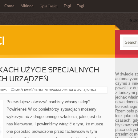
Coma
Mirinda
Tagi
Tagi
Spis Treści
SUB
I
KACH UŻYCIE SPECJALNYCH
W świecie z
CH URZĄDZEŃ
automatyzac
czymś z inne
powoli i z d
W
 2025
MOŻLIWOŚĆ KOMENTOWANIA
ZOSTAŁA WYŁĄCZONA
z tańszymi p
WIELU
WYPADKACH
jednak właśn
UŻYCIE
Przewidujesz otworzyć osobisty własny sklep?
nowo doceni
SPECJALNYCH
konkretnego
FORM
Powinieneś W co poniektórzy sytuacjach możemy
FISKALNYCH
Rzemiosło po
URZĄDZEŃ
lecz jako o
wykorzystać z drogocennego szkolenia, jakie jest do
czasach, gd
nas kierowane. I powinniśmy wtrącić o tym, że muszą
błyskawiczni
praca odzysk
one pozostać prowadzone przez fachowców w tym
przedmiot mo