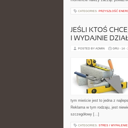
CATEGORIES:
PRZYSZŁOŚĆ ENERG
JEŚLI KTOŚ CHCE
I WYDAJNIE DZIA
POSTED BY ADMIN
GRU - 14 -
tym mieście jest to jedna z najlep
Reklama w tym rodzaju, jest niewie
szczegółowy […]
CATEGORIES:
STRES I WYPALENIE