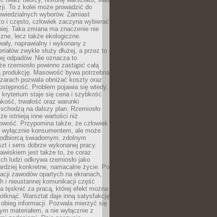
zji. To z kolei może prowadzić do
owiedzialnych wyborów. Zamiast
o i często, człowiek zaczyna wybierać
epiej. Taka zmiana ma znaczenie nie
czne, lecz także ekologiczne.
wały, naprawialny i wykonany z
riałów zwykle służy dłużej, a przez to
ej odpadów. Nie oznacza to
że rzemiosło powinno zastąpić całą
 produkcję. Masowość bywa potrzebna
szarach pozwala obniżać koszty oraz
ostępność. Problem pojawia się wtedy,
kryterium staje się cena i szybkość
akość, trwałość oraz warunki
 schodzą na dalszy plan. Rzemiosło
że istnieją inne wartości niż
owość. Przypomina także, że człowiek
ć wyłącznie konsumentem, ale może
 odbiorcą świadomym, zdolnym
zt i sens dobrze wykonanej pracy.
wiskiem jest także to, że coraz
ch ludzi odkrywa rzemiosło jako
rdziej konkretne, namacalne życie. Po
nacji zawodów opartych na ekranach,
h i nieustannej komunikacji część
 tęsknić za pracą, której efekt można
otknąć. Warsztat daje inną satysfakcję
y obieg informacji. Pozwala mierzyć się
ym materiałem, a nie wyłącznie z