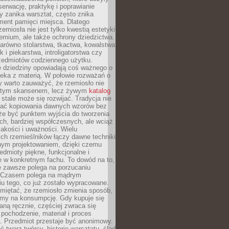
serwację, praktykę i poprawianie
y zanika warsztat, często znika
ment pamięci miejsca. Dlatego
zemiosła nie jest tylko kwestią estetyki
emium, ale także ochrony dziedzictwa.
arówno stolarstwa, tkactwa, kowalstwa
ak i piekarstwa, introligatorstwa czy
rzedmiotów codziennego użytku.
e dziedziny opowiadają coś ważnego o
wieka z materią. W połowie rozważań o
y warto zauważyć, że rzemiosło nie
ętym skansenem, lecz żywym
katalog
 stale może się rozwijać. Tradycja nie
ać kopiowania dawnych wzorów bez
oże być punktem wyjścia do tworzenia
h, bardziej współczesnych, ale wciąż
jakości i uważności. Wielu
ch rzemieślników łączy dawne techniki
ym projektowaniem, dzięki czemu
edmioty piękne, funkcjonalne i
e w konkretnym fachu. To dowód na to,
e zawsze polega na porzucaniu
. Czasem polega na mądrym
u tego, co już zostało wypracowane.
miętać, że rzemiosło zmienia sposób,
zymy na konsumpcję. Gdy kupuje się
ną ręcznie, częściej zwraca się
 pochodzenie, materiał i proces
. Przedmiot przestaje być anonimowy.
 twarz twórcy, historię warsztatu, ślad