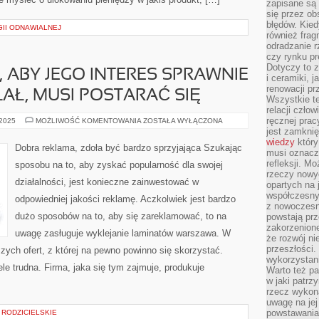
zapisane są 
się przez ob
błędów. Kied
II ODNAWIALNEJ
również frag
odradzanie r
czy rynku pr
Dotyczy to z
, ABY JEGO INTERES SPRAWNIE
i ceramiki, j
renowacji p
ŁAŁ, MUSI POSTARAĆ SIĘ
Wszystkie t
relacji czło
ręcznej prac
JEŚLI
 2025
MOŻLIWOŚĆ KOMENTOWANIA
ZOSTAŁA WYŁĄCZONA
KTOŚ
jest zamkni
CHCE,
wiedzy
który
ABY
Dobra reklama, zdoła być bardzo sprzyjająca Szukając
JEGO
musi oznacz
INTERES
refleksji. M
sposobu na to, aby zyskać popularność dla swojej
SPRAWNIE
rzeczy nowyc
I
działalności, jest konieczne zainwestować w
WYDAJNIE
opartych na 
DZIAŁAŁ,
współczesny
odpowiedniej jakości reklamę. Aczkolwiek jest bardzo
MUSI
z nowoczesn
POSTARAĆ
SIĘ
dużo sposobów na to, aby się zareklamować, to na
powstają prz
zakorzenion
uwagę zasługuje wyklejanie laminatów warszawa. W
że rozwój ni
przeszłości
szych ofert, z której na pewno powinno się skorzystać.
wykorzystani
le trudna. Firma, jaka się tym zajmuje, produkuje
Warto też pa
w jaki patr
rzecz wykona
uwagę na jej
powstawania
 RODZICIELSKIE