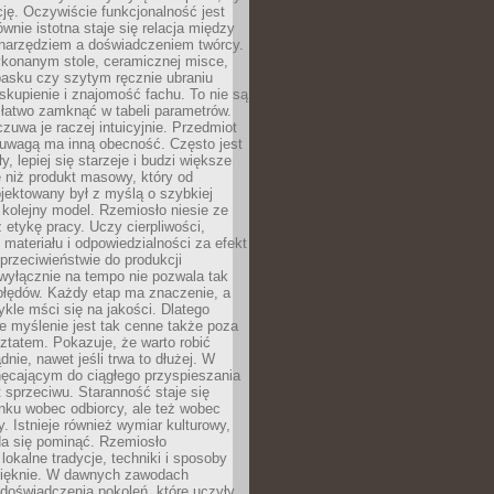
cję. Oczywiście funkcjonalność jest
ównie istotna staje się relacja między
 narzędziem a doświadczeniem twórcy.
konanym stole, ceramicznej misce,
asku czy szytym ręcznie ubraniu
skupienie i znajomość fachu. To nie są
 łatwo zamknąć w tabeli parametrów.
zuwa je raczej intuicyjnie. Przedmiot
uwagą ma inną obecność. Często jest
ły, lepiej się starzeje i budzi większe
 niż produkt masowy, który od
jektowany był z myślą o szybkiej
kolejny model. Rzemiosło niesie ze
 etykę pracy. Uczy cierpliwości,
materiału i odpowiedzialności za efekt
rzeciwieństwie do produkcji
wyłącznie na tempo nie pozwala tak
błędów. Każdy etap ma znaczenie, a
kle mści się na jakości. Dlatego
e myślenie jest tak cenne także poza
tatem. Pokazuje, że warto robić
dnie, nawet jeśli trwa to dłużej. W
hęcającym do ciągłego przyspieszania
t sprzeciwu. Staranność staje się
nku wobec odbiorcy, ale też wobec
y. Istnieje również wymiar kulturowy,
da się pominąć. Rzemiosło
lokalne tradycje, techniki i sposoby
pięknie. W dawnych zawodach
doświadczenia pokoleń, które uczyły