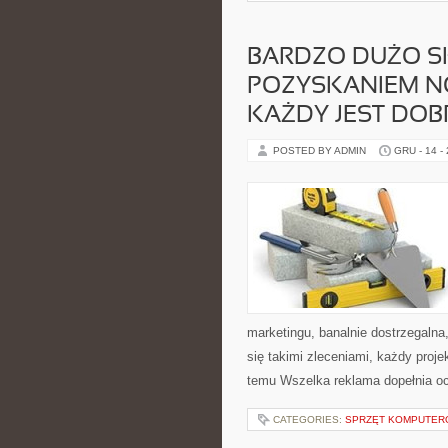
BARDZO DUŻO S
POZYSKANIEM N
KAŻDY JEST DOB
POSTED BY ADMIN
GRU - 14 -
marketingu, banalnie dostrzegalna
się takimi zleceniami, każdy proje
temu Wszelka reklama dopełnia o
CATEGORIES:
SPRZĘT KOMPUTE