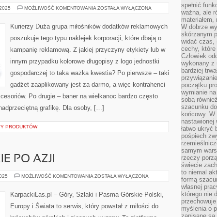
spełnić funk
OCZYSZCZARKI
 2025
MOŻLIWOŚĆ KOMENTOWANIA
ZOSTAŁA WYŁĄCZONA
ważna, ale r
materiałem,
Kurierzy Duża grupa miłośników dodatków reklamowych
W dobrze wy
skórzanym p
poszukuje tego typu naklejek korporacji, które dbają o
widać czas, 
cechy, które
kampanię reklamową. Z jakiej przyczyny etykiety lub w
Człowiek odc
innym przypadku kolorowe długopisy z logo jednostki
wykonany z 
bardziej trwa
gospodarczej to taka ważka kwestia? Po pierwsze – taki
przywiązanie
gadżet zaaplikowany jest za darmo, a więc kontrahenci
początku pro
wymianie na 
cesoriów. Po drugie – baner na wielkanoc bardzo często
sobą również
szacunku do 
onadprzeciętną grafikę. Dla osoby, […]
końcowy. W p
nastawionej 
TY PRODUKTÓW
łatwo ukryć 
pośpiech zwy
rzemieślnicz
samym warsz
E PO AZJI
rzeczy porzą
świecie zac
to niemal ak
PODRÓŻE
2025
MOŻLIWOŚĆ KOMENTOWANIA
ZOSTAŁA WYŁĄCZONA
formą szacu
GÓRSKIE
własnej prac
PO
AZJI
którego nie 
KarpackiLas.pl – Góry, Szlaki i Pasma Górskie Polski,
przechowuje 
Europy i Świata to serwis, który powstał z miłości do
myślenia o 
zapisane są 