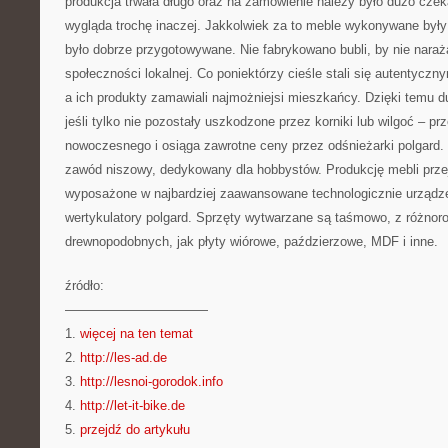
produkcja trwała długo oraz na zamówienie należy było dużo czek
wygląda trochę inaczej. Jakkolwiek za to meble wykonywane były z
było dobrze przygotowywane. Nie fabrykowano bubli, by nie naraża
społeczności lokalnej. Co poniektórzy cieśle stali się autentycz
a ich produkty zamawiali najmożniejsi mieszkańcy. Dzięki temu 
jeśli tylko nie pozostały uszkodzone przez korniki lub wilgoć – pr
nowoczesnego i osiąga zawrotne ceny przez odśnieżarki polgard. Dz
zawód niszowy, dedykowany dla hobbystów. Produkcję mebli przej
wyposażone w najbardziej zaawansowane technologicznie urządze
wertykulatory polgard. Sprzęty wytwarzane są taśmowo, z różnor
drewnopodobnych, jak płyty wiórowe, paździerzowe, MDF i inne.
źródło:
———————————
1.
więcej na ten temat
2.
http://les-ad.de
3.
http://lesnoi-gorodok.info
4.
http://let-it-bike.de
5.
przejdź do artykułu