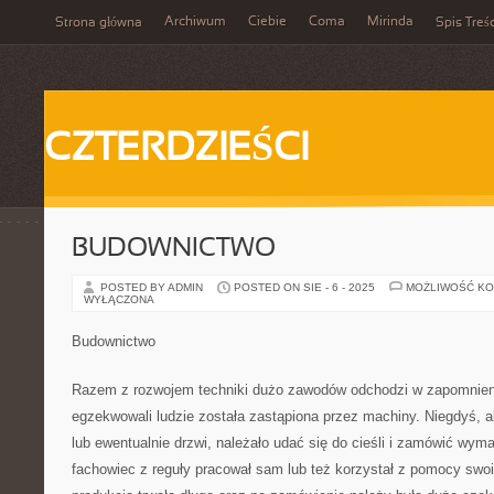
Archiwum
Ciebie
Coma
Mirinda
Strona główna
Spis Treśc
CZTERDZIEŚCI
BUDOWNICTWO
POSTED BY ADMIN
POSTED ON SIE - 6 - 2025
MOŻLIWOŚĆ K
WYŁĄCZONA
Budownictwo
Razem z rozwojem techniki dużo zawodów odchodzi w zapomnieni
egzekwowali ludzie została zastąpiona przez machiny. Niegdyś, 
lub ewentualnie drzwi, należało udać się do cieśli i zamówić wym
fachowiec z reguły pracował sam lub też korzystał z pomocy swoi