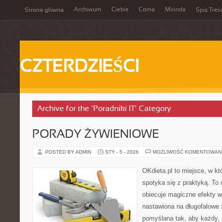
Archiwum
Ciebie
Coma
Mirinda
Strona główna
Spis Treśc
CZTERDZIEŚCI
Archive for the ‘Poradniki IT’ Category
PORADY ŻYWIENIOWE
POSTED BY ADMIN
STY - 5 - 2026
MOŻLIWOŚĆ KOMENTOWAN
OKdieta.pl to miejsce, w k
spotyka się z praktyką. To n
obiecuje magiczne efekty w 
nastawiona na długofalowe 
pomyślana tak, aby każdy, n