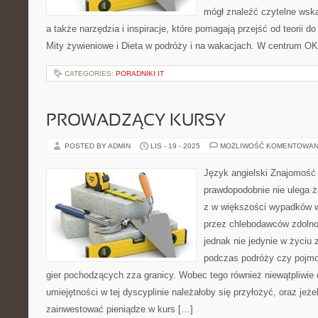
mógł znaleźć czytelne wska
a także narzędzia i inspiracje, które pomagają przejść od teorii d
Mity żywieniowe i Dieta w podróży i na wakacjach. W centrum OK
CATEGORIES:
PORADNIKI IT
PROWADZĄCY KURSY
POSTED BY ADMIN
LIS - 19 - 2025
MOŻLIWOŚĆ KOMENTOWAN
Język angielski Znajomość
prawdopodobnie nie ulega ża
z w większości wypadków
przez chlebodawców zdolnoś
jednak nie jedynie w życiu
podczas podróży czy pojmo
gier pochodzących zza granicy. Wobec tego również niewątpliwie
umiejętności w tej dyscyplinie należałoby się przyłożyć, oraz jeże
zainwestować pieniądze w kurs […]