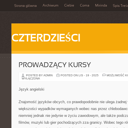
Archiwum
Ciebie
Coma
Mirinda
Strona główna
Spis Treśc
CZTERDZIEŚCI
PROWADZĄCY KURSY
POSTED BY ADMIN
POSTED ON LIS - 19 - 2025
MOŻLIWOŚĆ 
WYŁĄCZONA
Język angielski
Znajomość języków obcych, co prawdopodobnie nie ulega żadnej w
większości wypadków wymaganych wobec nas przez chlebodawców
niemniej jednak nie jedynie w życiu zawodowym, ale także podc
filmów, muzyki lub gier pochodzących zza granicy. Wobec tego ró