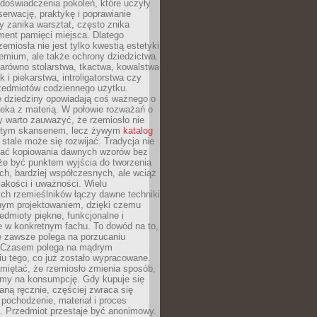
doświadczenia pokoleń, które uczyły
serwację, praktykę i poprawianie
y zanika warsztat, często znika
ment pamięci miejsca. Dlatego
zemiosła nie jest tylko kwestią estetyki
emium, ale także ochrony dziedzictwa.
arówno stolarstwa, tkactwa, kowalstwa
ak i piekarstwa, introligatorstwa czy
rzedmiotów codziennego użytku.
e dziedziny opowiadają coś ważnego o
wieka z materią. W połowie rozważań o
y warto zauważyć, że rzemiosło nie
ętym skansenem, lecz żywym
katalog
 stale może się rozwijać. Tradycja nie
ać kopiowania dawnych wzorów bez
oże być punktem wyjścia do tworzenia
h, bardziej współczesnych, ale wciąż
jakości i uważności. Wielu
ch rzemieślników łączy dawne techniki
ym projektowaniem, dzięki czemu
edmioty piękne, funkcjonalne i
e w konkretnym fachu. To dowód na to,
e zawsze polega na porzucaniu
. Czasem polega na mądrym
u tego, co już zostało wypracowane.
miętać, że rzemiosło zmienia sposób,
zymy na konsumpcję. Gdy kupuje się
ną ręcznie, częściej zwraca się
 pochodzenie, materiał i proces
. Przedmiot przestaje być anonimowy.