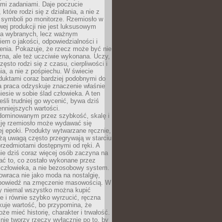
ymi zadaniami. Daje poczucie
które rodzi się z działania, a nie z
 symboli po monitorze. Rzemiosło w
ej produkcji nie jest luksusowym
la wybranych, lecz ważnym
em o jakości, odpowiedzialności i
enia. Pokazuje, że rzecz może być nie
zna, ale też uczciwie wykonana. Uczy,
zęsto rodzi się z czasu, cierpliwości i
a, a nie z pośpiechu. W świecie
duktami coraz bardziej podobnymi do
a praca odzyskuje znaczenie właśnie
niesie w sobie ślad człowieka. A ten
jeśli trudniej go wycenić, bywa dziś
enniejszych wartości.
dominowanym przez szybkość, skalę i
ję rzemiosło może wydawać się
j epoki. Produkty wytwarzane ręcznie,
użą uwagą często przegrywają w starciu
rzedmiotami dostępnymi od ręki. A
ie dziś coraz więcej osób zaczyna na
ać to, co zostało wykonane przez
 człowieka, a nie bezosobowy system.
wraca nie jako moda na nostalgię,
dpowiedź na zmęczenie masowością. W
y niemal wszystko można kupić
e i równie szybko wyrzucić, ręczna
uje wartość, bo przypomina, że
że mieć historię, charakter i trwałość.
nie tworzy rzeczy wyłącznie po to, by