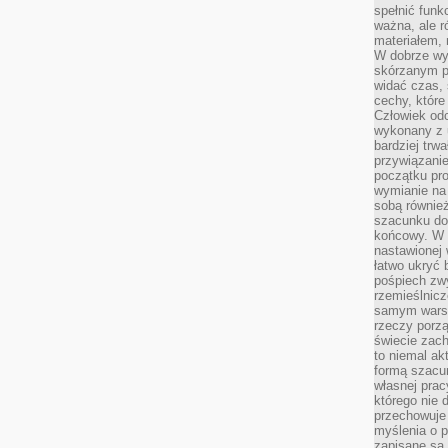
spełnić funk
ważna, ale r
materiałem,
W dobrze wy
skórzanym p
widać czas, 
cechy, które
Człowiek odc
wykonany z 
bardziej trwa
przywiązanie
początku pro
wymianie na 
sobą również
szacunku do 
końcowy. W p
nastawionej 
łatwo ukryć 
pośpiech zwy
rzemieślnicz
samym warsz
rzeczy porzą
świecie zac
to niemal ak
formą szacu
własnej prac
którego nie 
przechowuje 
myślenia o 
zapisane są 