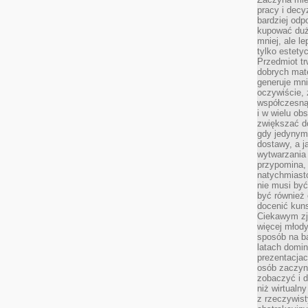
pracy i decy
bardziej odp
kupować duż
mniej, ale l
tylko estety
Przedmiot tr
dobrych mate
generuje mni
oczywiście, 
współczesną
i w wielu ob
zwiększać d
gdy jedynym 
dostawy, a j
wytwarzania
przypomina, 
natychmiast
nie musi by
być również
docenić kuns
Ciekawym zja
więcej młody
sposób na ba
latach domi
prezentacjac
osób zaczyna
zobaczyć i d
niż wirtualn
z rzeczywist