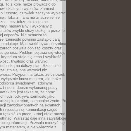
zji. To z kolei może prowadzić do
owiedzialnych wyborów. Zamiast
o i często, człowiek zaczyna wybierać
epiej. Taka zmiana ma znaczenie nie
czne, lecz także ekologiczne.
wały, naprawialny i wykonany z
riałów zwykle służy dłużej, a przez to
ej odpadów. Nie oznacza to
że rzemiosło powinno zastąpić całą
 produkcję. Masowość bywa potrzebna
szarach pozwala obniżać koszty oraz
ostępność. Problem pojawia się wtedy,
kryterium staje się cena i szybkość
akość, trwałość oraz warunki
 schodzą na dalszy plan. Rzemiosło
że istnieją inne wartości niż
owość. Przypomina także, że człowiek
ć wyłącznie konsumentem, ale może
 odbiorcą świadomym, zdolnym
zt i sens dobrze wykonanej pracy.
wiskiem jest także to, że coraz
ch ludzi odkrywa rzemiosło jako
rdziej konkretne, namacalne życie. Po
nacji zawodów opartych na ekranach,
h i nieustannej komunikacji część
 tęsknić za pracą, której efekt można
otknąć. Warsztat daje inną satysfakcję
y obieg informacji. Pozwala mierzyć się
ym materiałem, a nie wyłącznie z