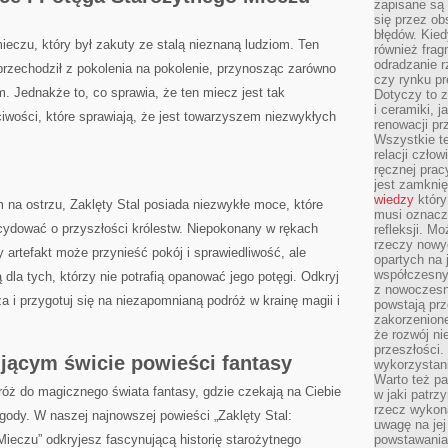
zapisane są 
się przez ob
błędów. Kied
czu, który ⁤był zakuty ze stalą nieznaną‍ ludziom. Ten
również frag
odradzanie r
 przechodził z⁤ pokolenia ⁣na pokolenie, przynosząc zarówno
czy rynku pr
m. Jednakże to, co sprawia, że ‌ten miecz jest tak
Dotyczy to z
i ceramiki, j
iwości, które‌ sprawiają, że jest towarzyszem niezwykłych
renowacji p
Wszystkie t
relacji czło
ręcznej prac
jest zamkni
wiedzy
który
 na ostrzu, Zaklęty Stal posiada niezwykłe moce, które
musi oznacz
ecydować o przyszłości królestw. Niepokonany w ‌rękach
refleksji. M
rzeczy nowyc
artefakt⁢ może przynieść pokój i sprawiedliwość, ale‍
opartych na 
współczesny
dla ⁢tych,⁢ którzy nie potrafią opanować jego potęgi. Odkryj
z nowoczesn
 i przygotuj ​się na niezapomnianą⁣ podróż w ⁤krainę magii i
powstają prz
zakorzenion
że rozwój ni
przeszłości
ującym świcie powieści fantasy
wykorzystani
Warto też pa
óż do magicznego świata⁢ fantasy, gdzie czekają na Ciebie
w jaki patr
rzecz wykona
ygody. W naszej ⁣najnowszej powieści „Zaklęty‍ Stal:
uwagę na jej
ieczu” odkryjesz​ fascynującą historię starożytnego
powstawania