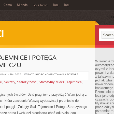
Coma
Mirinda
Tagi
Tagi
Spis Treści
SUB
I
AJEMNICE I POTĘGA
W świecie z
MIECZU
automatyzac
czymś z inne
powoli i z d
ZAKLĘTY
 MAJ - 29 - 2025
MOŻLIWOŚĆ KOMENTOWANIA
ZOSTAŁA
z tańszymi p
STAL:
TAJEMNICE
jednak właśn
ie
,
Sekrety
,
Starożytność
,
Starożytny Miecz
,
Tajemnice
,
I
nowo doceni
POTĘGA
konkretnego
STAROŻYTNEGO
MIECZU
Rzemiosło po
magicznych światów! Dziś pragniemy przybliżyć Wam jedną z
lecz jako o
czasach, gd
i, która‍ zawładnie Waszą wyobraźnią i przeniesie ⁢do
błyskawiczni
ic i potęgi. „Zaklęty Stal: Tajemnice I Potęga Starożytnego
praca odzysk
przedmiot mo
Wasze​ serca i wzbudzi nieodpartą chęć odkrycia jego