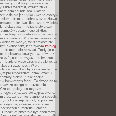
serwację, praktykę i poprawianie
y zanika warsztat, często znika
ment pamięci miejsca. Dlatego
zemiosła nie jest tylko kwestią estetyki
emium, ale także ochrony dziedzictwa.
arówno stolarstwa, tkactwa, kowalstwa
ak i piekarstwa, introligatorstwa czy
rzedmiotów codziennego użytku.
e dziedziny opowiadają coś ważnego o
wieka z materią. W połowie rozważań o
y warto zauważyć, że rzemiosło nie
ętym skansenem, lecz żywym
katalog
 stale może się rozwijać. Tradycja nie
ać kopiowania dawnych wzorów bez
oże być punktem wyjścia do tworzenia
h, bardziej współczesnych, ale wciąż
jakości i uważności. Wielu
ch rzemieślników łączy dawne techniki
ym projektowaniem, dzięki czemu
edmioty piękne, funkcjonalne i
e w konkretnym fachu. To dowód na to,
e zawsze polega na porzucaniu
. Czasem polega na mądrym
u tego, co już zostało wypracowane.
miętać, że rzemiosło zmienia sposób,
zymy na konsumpcję. Gdy kupuje się
ną ręcznie, częściej zwraca się
 pochodzenie, materiał i proces
. Przedmiot przestaje być anonimowy.
 twarz twórcy, historię warsztatu, ślad