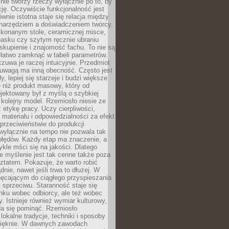
nie tworzy rzeczy wyłącznie po to, by
cję. Oczywiście funkcjonalność jest
ównie istotna staje się relacja między
 narzędziem a doświadczeniem twórcy.
konanym stole, ceramicznej misce,
asku czy szytym ręcznie ubraniu
skupienie i znajomość fachu. To nie są
 łatwo zamknąć w tabeli parametrów.
zuwa je raczej intuicyjnie. Przedmiot
uwagą ma inną obecność. Często jest
ły, lepiej się starzeje i budzi większe
 niż produkt masowy, który od
jektowany był z myślą o szybkiej
kolejny model. Rzemiosło niesie ze
 etykę pracy. Uczy cierpliwości,
materiału i odpowiedzialności za efekt
rzeciwieństwie do produkcji
wyłącznie na tempo nie pozwala tak
błędów. Każdy etap ma znaczenie, a
kle mści się na jakości. Dlatego
e myślenie jest tak cenne także poza
tatem. Pokazuje, że warto robić
dnie, nawet jeśli trwa to dłużej. W
hęcającym do ciągłego przyspieszania
t sprzeciwu. Staranność staje się
nku wobec odbiorcy, ale też wobec
y. Istnieje również wymiar kulturowy,
da się pominąć. Rzemiosło
lokalne tradycje, techniki i sposoby
pięknie. W dawnych zawodach