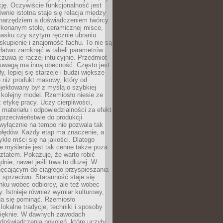
cję. Oczywiście funkcjonalność jest
ównie istotna staje się relacja między
 narzędziem a doświadczeniem twórcy.
konanym stole, ceramicznej misce,
asku czy szytym ręcznie ubraniu
skupienie i znajomość fachu. To nie są
 łatwo zamknąć w tabeli parametrów.
zuwa je raczej intuicyjnie. Przedmiot
uwagą ma inną obecność. Często jest
ły, lepiej się starzeje i budzi większe
 niż produkt masowy, który od
jektowany był z myślą o szybkiej
kolejny model. Rzemiosło niesie ze
 etykę pracy. Uczy cierpliwości,
materiału i odpowiedzialności za efekt
rzeciwieństwie do produkcji
wyłącznie na tempo nie pozwala tak
błędów. Każdy etap ma znaczenie, a
kle mści się na jakości. Dlatego
e myślenie jest tak cenne także poza
tatem. Pokazuje, że warto robić
dnie, nawet jeśli trwa to dłużej. W
hęcającym do ciągłego przyspieszania
t sprzeciwu. Staranność staje się
nku wobec odbiorcy, ale też wobec
y. Istnieje również wymiar kulturowy,
da się pominąć. Rzemiosło
lokalne tradycje, techniki i sposoby
pięknie. W dawnych zawodach
doświadczenia pokoleń, które uczyły