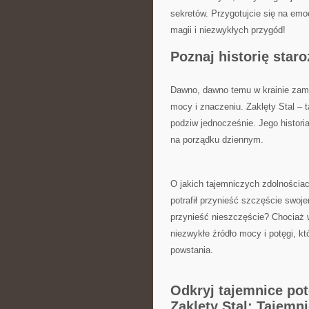
sekretów. Przygotujcie​ się na ⁢em
magii i niezwykłych przygód!
Poznaj historię star
Dawno, dawno temu ‌w​ krainie zami
mocy i znaczeniu. Zaklęty Stal – ta
podziw jednocześnie. Jego historia
na porządku dziennym.
O jakich ​tajemniczych zdolnościa
‍potrafił przynieść szczęście swo
przynieść nieszczęście? Chociaż wi
niezwykłe źródło mocy i potęgi, kt
‌powstania.
Odkryj tajemnice ‍po
Zaklęty Stal: ⁢Tajemn