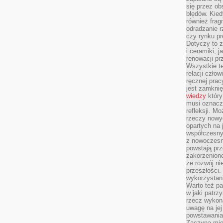
się przez ob
błędów. Kied
również frag
odradzanie r
czy rynku pr
Dotyczy to z
i ceramiki, j
renowacji p
Wszystkie t
relacji czło
ręcznej prac
jest zamkni
wiedzy
który
musi oznacz
refleksji. M
rzeczy nowyc
opartych na 
współczesny
z nowoczesn
powstają prz
zakorzenion
że rozwój ni
przeszłości
wykorzystani
Warto też pa
w jaki patr
rzecz wykona
uwagę na jej
powstawania
Zaczyna mieć