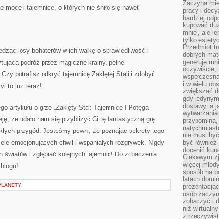
Zaczyna mieć
e moce i tajemnice, o których‌ nie śniło się ⁤nawet
pracy i decy
bardziej odp
kupować duż
mniej, ale l
tylko estety
Przedmiot tr
dząc losy bohaterów w ich walkę o sprawiedliwość i
dobrych mate
generuje mni
ytująca podróż przez magiczne krainy, pełne
oczywiście, 
Czy potrafisz odkryć tajemnicę Zaklętej Stali ⁤i⁢ zdobyć
współczesną
i w wielu ob
j to już teraz!
zwiększać d
gdy jedynym 
dostawy, a j
o artykułu o grze „Zaklęty Stal:‌ Tajemnice I Potęga
wytwarzania
ę, że udało nam się przybliżyć​ Ci tę fantastyczną grę
przypomina, 
natychmiast
ykłych przygód. Jesteśmy ⁤pewni, że poznając sekrety tego
nie musi by
ele emocjonujących ⁤chwil i wspaniałych rozgrywek. Nigdy
być również
docenić kuns
 światów ⁢i zgłębiać kolejnych tajemnic! Do zobaczenia
Ciekawym zja
więcej młody
 blogu!
sposób na ba
latach domi
PLANETY
prezentacjac
osób zaczyna
zobaczyć i d
niż wirtualn
z rzeczywist