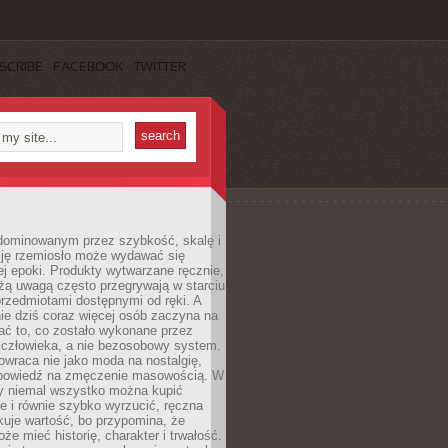
SCRIBE
FACEBOOK
TWITTER
dominowanym przez szybkość, skalę i
ję rzemiosło może wydawać się
j epoki. Produkty wytwarzane ręcznie,
użą uwagą często przegrywają w starciu
rzedmiotami dostępnymi od ręki. A
ie dziś coraz więcej osób zaczyna na
ać to, co zostało wykonane przez
 człowieka, a nie bezosobowy system.
wraca nie jako moda na nostalgię,
dpowiedź na zmęczenie masowością. W
y niemal wszystko można kupić
e i równie szybko wyrzucić, ręczna
uje wartość, bo przypomina, że
że mieć historię, charakter i trwałość.