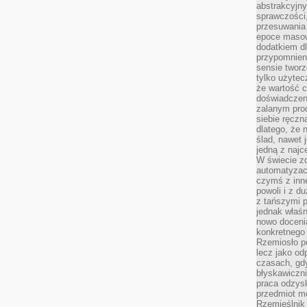
abstrakcyjn
sprawczości, 
przesuwania
epoce masow
dodatkiem d
przypomnieni
sensie tworz
tylko użytec
że wartość c
doświadczeni
zalanym pro
siebie ręczn
dlatego, że 
ślad, nawet 
jedną z najc
W świecie z
automatyzac
czymś z inne
powoli i z d
z tańszymi p
jednak właśn
nowo doceni
konkretnego
Rzemiosło po
lecz jako o
czasach, gd
błyskawiczni
praca odzysk
przedmiot mo
Rzemieślnik 