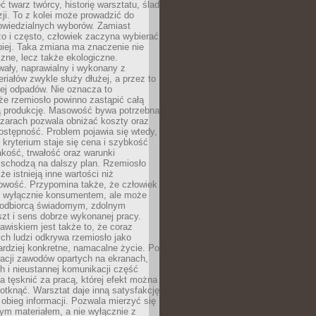
 twarz twórcy, historię warsztatu, ślad
zji. To z kolei może prowadzić do
owiedzialnych wyborów. Zamiast
o i często, człowiek zaczyna wybierać
epiej. Taka zmiana ma znaczenie nie
czne, lecz także ekologiczne.
wały, naprawialny i wykonany z
riałów zwykle służy dłużej, a przez to
ej odpadów. Nie oznacza to
że rzemiosło powinno zastąpić całą
 produkcję. Masowość bywa potrzebna
szarach pozwala obniżać koszty oraz
ostępność. Problem pojawia się wtedy,
kryterium staje się cena i szybkość
akość, trwałość oraz warunki
 schodzą na dalszy plan. Rzemiosło
że istnieją inne wartości niż
owość. Przypomina także, że człowiek
ć wyłącznie konsumentem, ale może
 odbiorcą świadomym, zdolnym
zt i sens dobrze wykonanej pracy.
wiskiem jest także to, że coraz
ch ludzi odkrywa rzemiosło jako
rdziej konkretne, namacalne życie. Po
nacji zawodów opartych na ekranach,
h i nieustannej komunikacji część
 tęsknić za pracą, której efekt można
otknąć. Warsztat daje inną satysfakcję
y obieg informacji. Pozwala mierzyć się
ym materiałem, a nie wyłącznie z