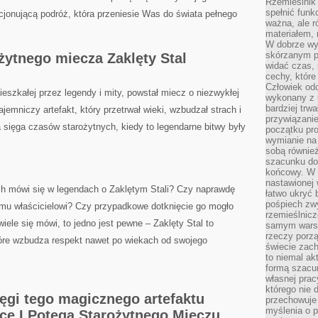
Rzemieślnik 
spełnić funk
ocjonującą podróż,⁢ która przeniesie Was do świata ⁣pełnego
ważna, ale r
materiałem,
W dobrze wy
skórzanym p
ożytnego miecza Zaklęty Stal
widać czas, 
cechy, które
Człowiek odc
eszkałej przez legendy i mity, powstał miecz‌ o‌ niezwykłej
wykonany z 
bardziej trwa
jemniczy artefakt, który ‌przetrwał wieki, wzbudzał strach i
przywiązanie
 sięga czasów starożytnych, kiedy to legendarne bitwy były⁤
początku pro
wymianie na 
sobą również
szacunku do 
końcowy. W p
nastawionej 
ch ⁢mówi się w legendach o Zaklętym Stali? Czy naprawdę
łatwo ukryć 
pośpiech zwy
jemu właścicielowi? Czy przypadkowe dotknięcie go mogło
rzemieślnicz
ele się mówi, ⁣to jedno jest pewne – Zaklęty Stal​ to
samym warsz
rzeczy porzą
óre ​wzbudza respekt nawet po ⁢wiekach od⁢ swojego
świecie zac
to niemal ak
formą szacu
własnej prac
którego nie 
tęgi tego ‍magicznego artefaktu
przechowuje 
myślenia o 
ice I ⁣Potęga Starożytnego Mieczu