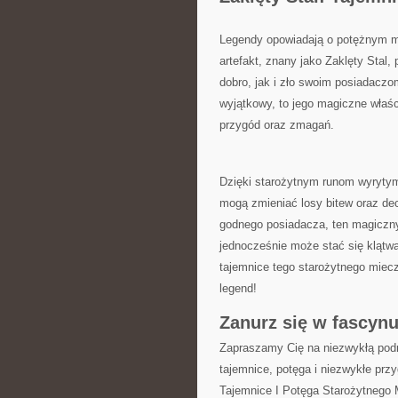
Legendy opowiadają o potężnym mie
artefakt, znany jako Zaklęty Stal,
dobro,‌ jak i zło⁢ swoim posiadaczo
wyjątkowy, to jego magiczne właśc
przygód oraz zmagań.
Dzięki starożytnym runom‍ wyrytym
mogą zmieniać ​losy bitew ⁢oraz d
godnego posiadacza, ten⁣ magiczny 
jednocześnie może stać się‍ klątwą 
tajemnice tego starożytnego​ miecza
⁤legend!
Zanurz się w fascyn
Zapraszamy Cię na⁢ niezwykłą podr
tajemnice, potęga⁤ i ⁤niezwykłe prz
Tajemnice​ I Potęga Starożytnego M