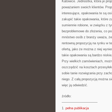
Katowice. Jednostka, która je prop
poważaniem swoich klientów. Pro
interesujące, opakowania te są o
zakupić takie opakowania, które 
sumiennie robione, w związku z ty
bezproblemowe do złożenia, co poz
mnóstwo osób z branży uważa, że 
rentowną propozycją na rynku w te
ofertą, jako że można z niej wyni
takie opakowania są bardzo niskie,
Przy wielkich zamówieniach, można
oszczędzić na kosztach przesyłek, 
sobie tanie rozwiązania przy zach
niego. Z całą propozycją można się
więc ją odwiedzić.
źródło:
———————————
1.
pełna publikacja