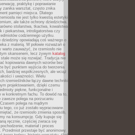
serwację, praktykę i poprawianie
y zanika warsztat, często znika
ment pamięci miejsca. Dlatego
zemiosła nie jest tylko kwestią estetyki
emium, ale także ochrony dziedzictwa.
arówno stolarstwa, tkactwa, kowalstwa
ak i piekarstwa, introligatorstwa czy
rzedmiotów codziennego użytku.
e dziedziny opowiadają coś ważnego o
wieka z materią. W połowie rozważań o
y warto zauważyć, że rzemiosło nie
ętym skansenem, lecz żywym
katalog
 stale może się rozwijać. Tradycja nie
ać kopiowania dawnych wzorów bez
oże być punktem wyjścia do tworzenia
h, bardziej współczesnych, ale wciąż
jakości i uważności. Wielu
ch rzemieślników łączy dawne techniki
ym projektowaniem, dzięki czemu
edmioty piękne, funkcjonalne i
e w konkretnym fachu. To dowód na to,
e zawsze polega na porzucaniu
. Czasem polega na mądrym
u tego, co już zostało wypracowane.
miętać, że rzemiosło zmienia sposób,
zymy na konsumpcję. Gdy kupuje się
ną ręcznie, częściej zwraca się
 pochodzenie, materiał i proces
. Przedmiot przestaje być anonimowy.
 twarz twórcy, historię warsztatu, ślad