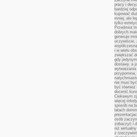
pracy i decy
bardziej odp
kupować duż
mniej, ale l
tylko estety
Przedmiot tr
dobrych mate
generuje mni
oczywiście, 
współczesną
i w wielu ob
zwiększać d
gdy jedynym 
dostawy, a j
wytwarzania
przypomina, 
natychmiast
nie musi by
być również
docenić kuns
Ciekawym zja
więcej młody
sposób na ba
latach domi
prezentacjac
osób zaczyna
zobaczyć i d
niż wirtualn
z rzeczywist