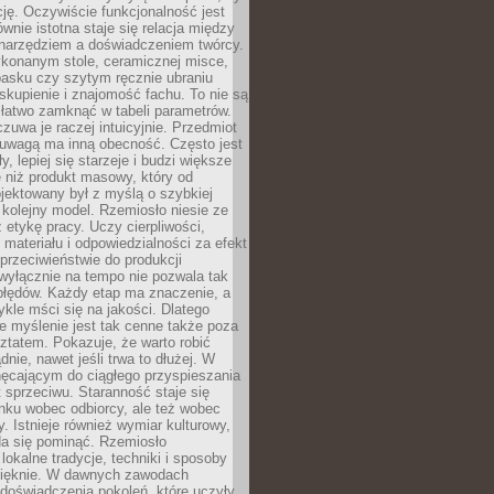
cję. Oczywiście funkcjonalność jest
ównie istotna staje się relacja między
 narzędziem a doświadczeniem twórcy.
konanym stole, ceramicznej misce,
asku czy szytym ręcznie ubraniu
skupienie i znajomość fachu. To nie są
 łatwo zamknąć w tabeli parametrów.
zuwa je raczej intuicyjnie. Przedmiot
uwagą ma inną obecność. Często jest
ły, lepiej się starzeje i budzi większe
 niż produkt masowy, który od
jektowany był z myślą o szybkiej
kolejny model. Rzemiosło niesie ze
 etykę pracy. Uczy cierpliwości,
materiału i odpowiedzialności za efekt
rzeciwieństwie do produkcji
wyłącznie na tempo nie pozwala tak
błędów. Każdy etap ma znaczenie, a
kle mści się na jakości. Dlatego
e myślenie jest tak cenne także poza
tatem. Pokazuje, że warto robić
dnie, nawet jeśli trwa to dłużej. W
hęcającym do ciągłego przyspieszania
t sprzeciwu. Staranność staje się
nku wobec odbiorcy, ale też wobec
y. Istnieje również wymiar kulturowy,
da się pominąć. Rzemiosło
lokalne tradycje, techniki i sposoby
pięknie. W dawnych zawodach
doświadczenia pokoleń, które uczyły