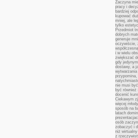
Zaczyna mieć
pracy i decy
bardziej odp
kupować duż
mniej, ale l
tylko estety
Przedmiot tr
dobrych mate
generuje mni
oczywiście, 
współczesną
i w wielu ob
zwiększać d
gdy jedynym 
dostawy, a j
wytwarzania
przypomina, 
natychmiast
nie musi by
być również
docenić kuns
Ciekawym zja
więcej młody
sposób na ba
latach domi
prezentacjac
osób zaczyna
zobaczyć i d
niż wirtualn
z rzeczywist