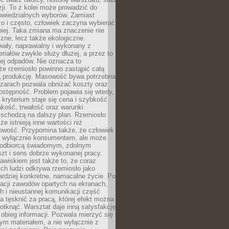
zji. To z kolei może prowadzić do
owiedzialnych wyborów. Zamiast
o i często, człowiek zaczyna wybierać
epiej. Taka zmiana ma znaczenie nie
czne, lecz także ekologiczne.
wały, naprawialny i wykonany z
riałów zwykle służy dłużej, a przez to
ej odpadów. Nie oznacza to
że rzemiosło powinno zastąpić całą
 produkcję. Masowość bywa potrzebna
szarach pozwala obniżać koszty oraz
ostępność. Problem pojawia się wtedy,
kryterium staje się cena i szybkość
akość, trwałość oraz warunki
 schodzą na dalszy plan. Rzemiosło
że istnieją inne wartości niż
owość. Przypomina także, że człowiek
ć wyłącznie konsumentem, ale może
 odbiorcą świadomym, zdolnym
zt i sens dobrze wykonanej pracy.
wiskiem jest także to, że coraz
ch ludzi odkrywa rzemiosło jako
rdziej konkretne, namacalne życie. Po
nacji zawodów opartych na ekranach,
h i nieustannej komunikacji część
 tęsknić za pracą, której efekt można
otknąć. Warsztat daje inną satysfakcję
y obieg informacji. Pozwala mierzyć się
ym materiałem, a nie wyłącznie z