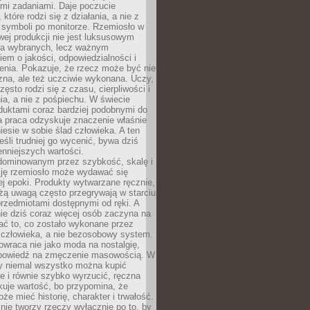
ymi zadaniami. Daje poczucie
które rodzi się z działania, a nie z
 symboli po monitorze. Rzemiosło w
ej produkcji nie jest luksusowym
la wybranych, lecz ważnym
em o jakości, odpowiedzialności i
enia. Pokazuje, że rzecz może być nie
zna, ale też uczciwie wykonana. Uczy,
zęsto rodzi się z czasu, cierpliwości i
a, a nie z pośpiechu. W świecie
duktami coraz bardziej podobnymi do
a praca odzyskuje znaczenie właśnie
niesie w sobie ślad człowieka. A ten
jeśli trudniej go wycenić, bywa dziś
enniejszych wartości.
dominowanym przez szybkość, skalę i
ję rzemiosło może wydawać się
j epoki. Produkty wytwarzane ręcznie,
użą uwagą często przegrywają w starciu
rzedmiotami dostępnymi od ręki. A
ie dziś coraz więcej osób zaczyna na
ać to, co zostało wykonane przez
 człowieka, a nie bezosobowy system.
wraca nie jako moda na nostalgię,
dpowiedź na zmęczenie masowością. W
y niemal wszystko można kupić
e i równie szybko wyrzucić, ręczna
uje wartość, bo przypomina, że
że mieć historię, charakter i trwałość.
nie tworzy rzeczy wyłącznie po to, by