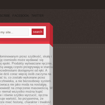
SCRIBE
FACEBOOK
TWITTER
dominowanym przez szybkość, skalę i
ję rzemiosło może wydawać się
j epoki. Produkty wytwarzane ręcznie,
użą uwagą często przegrywają w starciu
rzedmiotami dostępnymi od ręki. A
ie dziś coraz więcej osób zaczyna na
ać to, co zostało wykonane przez
 człowieka, a nie bezosobowy system.
wraca nie jako moda na nostalgię,
dpowiedź na zmęczenie masowością. W
y niemal wszystko można kupić
e i równie szybko wyrzucić, ręczna
uje wartość, bo przypomina, że
że mieć historię, charakter i trwałość.