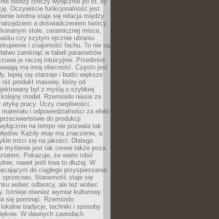
nie tworzy rzeczy wyłącznie po to, by
cję. Oczywiście funkcjonalność jest
ównie istotna staje się relacja między
 narzędziem a doświadczeniem twórcy.
konanym stole, ceramicznej misce,
asku czy szytym ręcznie ubraniu
skupienie i znajomość fachu. To nie są
 łatwo zamknąć w tabeli parametrów.
zuwa je raczej intuicyjnie. Przedmiot
uwagą ma inną obecność. Często jest
ły, lepiej się starzeje i budzi większe
 niż produkt masowy, który od
jektowany był z myślą o szybkiej
kolejny model. Rzemiosło niesie ze
 etykę pracy. Uczy cierpliwości,
materiału i odpowiedzialności za efekt
rzeciwieństwie do produkcji
wyłącznie na tempo nie pozwala tak
błędów. Każdy etap ma znaczenie, a
kle mści się na jakości. Dlatego
e myślenie jest tak cenne także poza
tatem. Pokazuje, że warto robić
dnie, nawet jeśli trwa to dłużej. W
hęcającym do ciągłego przyspieszania
t sprzeciwu. Staranność staje się
nku wobec odbiorcy, ale też wobec
y. Istnieje również wymiar kulturowy,
da się pominąć. Rzemiosło
lokalne tradycje, techniki i sposoby
pięknie. W dawnych zawodach