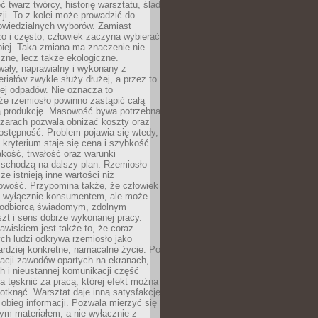
 twarz twórcy, historię warsztatu, ślad
zji. To z kolei może prowadzić do
owiedzialnych wyborów. Zamiast
o i często, człowiek zaczyna wybierać
epiej. Taka zmiana ma znaczenie nie
czne, lecz także ekologiczne.
wały, naprawialny i wykonany z
riałów zwykle służy dłużej, a przez to
ej odpadów. Nie oznacza to
że rzemiosło powinno zastąpić całą
 produkcję. Masowość bywa potrzebna
szarach pozwala obniżać koszty oraz
ostępność. Problem pojawia się wtedy,
kryterium staje się cena i szybkość
akość, trwałość oraz warunki
 schodzą na dalszy plan. Rzemiosło
że istnieją inne wartości niż
owość. Przypomina także, że człowiek
ć wyłącznie konsumentem, ale może
 odbiorcą świadomym, zdolnym
zt i sens dobrze wykonanej pracy.
wiskiem jest także to, że coraz
ch ludzi odkrywa rzemiosło jako
rdziej konkretne, namacalne życie. Po
nacji zawodów opartych na ekranach,
h i nieustannej komunikacji część
 tęsknić za pracą, której efekt można
otknąć. Warsztat daje inną satysfakcję
y obieg informacji. Pozwala mierzyć się
ym materiałem, a nie wyłącznie z