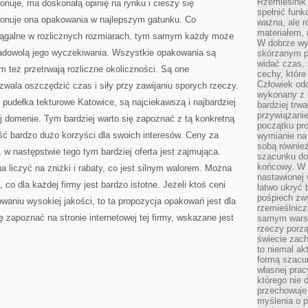
Rzemieślnik 
onuje, ma doskonałą opinię na rynku i cieszy się
spełnić funk
ponuje ona opakowania w najlepszym gatunku. Co
ważna, ale r
materiałem,
siągalne w rozlicznych rozmiarach, tym samym każdy może
W dobrze wy
zadowolą jego wyczekiwania. Wszystkie opakowania są
skórzanym p
widać czas, 
m też przetrwają rozliczne okoliczności. Są one
cechy, które
Człowiek odc
wala oszczędzić czas i siły przy zawijaniu sporych rzeczy.
wykonany z 
pudełka tekturowe Katowice, są najciekawszą i najbardziej
bardziej trwa
przywiązanie
j domenie. Tym bardziej warto się zapoznać z tą konkretną
początku pro
eść bardzo dużo korzyści dla swoich interesów. Ceny za
wymianie na 
sobą również
 w następstwie tego tym bardziej oferta jest zajmująca.
szacunku do 
końcowy. W p
 liczyć na zniżki i rabaty, co jest silnym walorem. Można
nastawionej 
co dla każdej firmy jest bardzo istotne. Jeżeli ktoś ceni
łatwo ukryć 
pośpiech zwy
owaniu wysokiej jakości, to ta propozycja opakowań jest dla
rzemieślnicz
 zapoznać na stronie internetowej tej firmy, wskazane jest
samym warsz
rzeczy porzą
świecie zac
to niemal ak
formą szacu
własnej prac
którego nie 
przechowuje 
myślenia o 