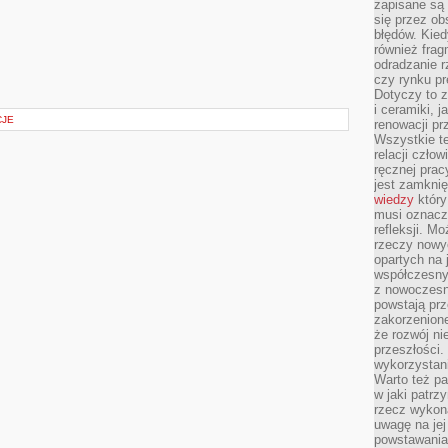
zapisane są 
się przez ob
błędów. Kied
również frag
odradzanie r
czy rynku pr
Dotyczy to z
i ceramiki, j
CJE
renowacji p
Wszystkie t
relacji czło
ręcznej prac
jest zamkni
wiedzy
który
musi oznacz
refleksji. M
rzeczy nowyc
opartych na 
współczesny
z nowoczesn
powstają prz
zakorzenion
że rozwój ni
przeszłości
wykorzystani
Warto też pa
w jaki patr
rzecz wykona
uwagę na jej
powstawania