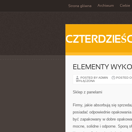
Archiwum
Ciebie
Strona główna
CZTERDZIEŚC
ELEMENTY WYKO
POSTED BY ADMIN
POSTED ON 
WYŁĄCZONA
Sklep z panelami
Firmy, jakie absorbują się sprzed
posiadać odpowiednie opakowania 
być zapakowany w dobre opakowani
mocne, solidne i odporne. Sporą s