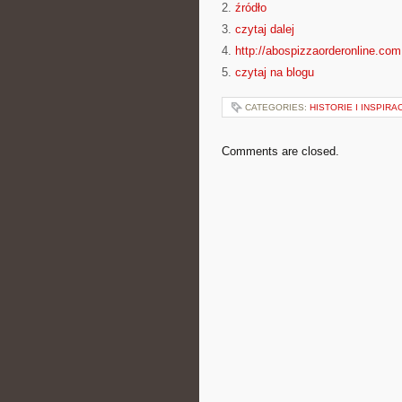
2.
źródło
3.
czytaj dalej
4.
http://abospizzaorderonline.com
5.
czytaj na blogu
CATEGORIES:
HISTORIE I INSPIRA
Comments are closed.