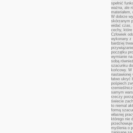
spełnić funk
ważna, ale r
materiałem,
W dobrze wy
skórzanym p
widać czas, 
cechy, które
Człowiek odc
wykonany z 
bardziej trwa
przywiązanie
początku pro
wymianie na 
sobą również
szacunku do 
końcowy. W p
nastawionej 
łatwo ukryć 
pośpiech zwy
rzemieślnicz
samym warsz
rzeczy porzą
świecie zac
to niemal ak
formą szacu
własnej prac
którego nie 
przechowuje 
myślenia o 
zapisane są 