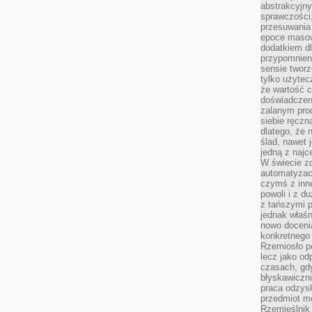
abstrakcyjn
sprawczości, 
przesuwania
epoce masow
dodatkiem d
przypomnieni
sensie tworz
tylko użytec
że wartość c
doświadczeni
zalanym pro
siebie ręczn
dlatego, że 
ślad, nawet 
jedną z najc
W świecie z
automatyzac
czymś z inne
powoli i z d
z tańszymi p
jednak właśn
nowo doceni
konkretnego
Rzemiosło po
lecz jako o
czasach, gd
błyskawiczni
praca odzysk
przedmiot mo
Rzemieślnik 