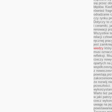
się przez ob
błędów. Kied
również frag
odradzanie r
czy rynku pr
Dotyczy to z
i ceramiki, j
renowacji p
Wszystkie t
relacji czło
ręcznej prac
jest zamkni
wiedzy
który
musi oznacz
refleksji. M
rzeczy nowyc
opartych na 
współczesny
z nowoczesn
powstają prz
zakorzenion
że rozwój ni
przeszłości
wykorzystani
Warto też pa
w jaki patr
rzecz wykona
uwagę na jej
powstawania
Zaczyna mieć