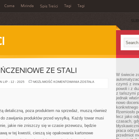
Coma
Mirinda
Tagi
Tagi
Spis Treści
SUB
I
ŃCZENIOWE ZE STALI
W świecie z
automatyzac
ELEMENTY
LIP - 12 - 2025
MOŻLIWOŚĆ KOMENTOWANIA
ZOSTAŁA
czymś z inne
WYKOŃCZENIOWE
powoli i z d
ZE
STALI
z tańszymi p
jednak właśn
nowo doceni
konkretnego
ażą detaliczną, poza produktem na sprzedaż, muszą również
Rzemiosło po
lecz jako o
do zawijania produktów przed wysyłką. Każdy towar musi
czasach, gd
e, jakie nie zniszczy się w czasie przewozu, będzie
błyskawiczni
praca odzysk
ławą w tej kwestii, cieszą się opakowania kartonowe
przedmiot mo