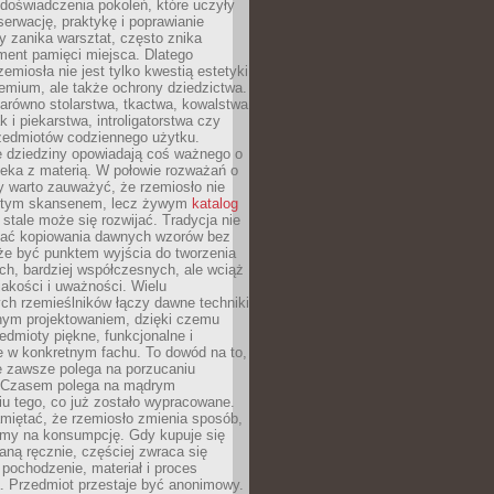
doświadczenia pokoleń, które uczyły
serwację, praktykę i poprawianie
y zanika warsztat, często znika
ment pamięci miejsca. Dlatego
zemiosła nie jest tylko kwestią estetyki
emium, ale także ochrony dziedzictwa.
arówno stolarstwa, tkactwa, kowalstwa
ak i piekarstwa, introligatorstwa czy
rzedmiotów codziennego użytku.
e dziedziny opowiadają coś ważnego o
wieka z materią. W połowie rozważań o
y warto zauważyć, że rzemiosło nie
ętym skansenem, lecz żywym
katalog
 stale może się rozwijać. Tradycja nie
ać kopiowania dawnych wzorów bez
oże być punktem wyjścia do tworzenia
h, bardziej współczesnych, ale wciąż
jakości i uważności. Wielu
ch rzemieślników łączy dawne techniki
ym projektowaniem, dzięki czemu
edmioty piękne, funkcjonalne i
e w konkretnym fachu. To dowód na to,
e zawsze polega na porzucaniu
. Czasem polega na mądrym
u tego, co już zostało wypracowane.
miętać, że rzemiosło zmienia sposób,
zymy na konsumpcję. Gdy kupuje się
ną ręcznie, częściej zwraca się
 pochodzenie, materiał i proces
. Przedmiot przestaje być anonimowy.