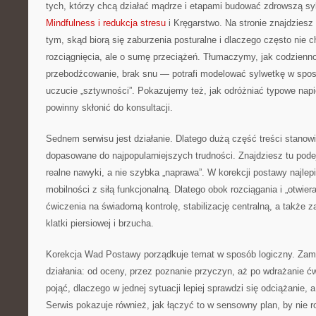
tych, którzy chcą działać mądrze i etapami budować zdrowszą sy
Mindfulness i redukcja stresu
i Kręgarstwo. Na stronie znajdziesz
tym, skąd biorą się zaburzenia posturalne i dlaczego często nie c
rozciągnięcia, ale o sumę przeciążeń. Tłumaczymy, jak codzienn
przebodźcowanie, brak snu — potrafi modelować sylwetkę w spos
uczucie „sztywności”. Pokazujemy też, jak odróżniać typowe napi
powinny skłonić do konsultacji.
Sednem serwisu jest działanie. Dlatego dużą część treści stano
dopasowane do najpopularniejszych trudności. Znajdziesz tu podej
realne nawyki, a nie szybka „naprawa”. W korekcji postawy najlepi
mobilności z siłą funkcjonalną. Dlatego obok rozciągania i „otwiera
ćwiczenia na świadomą kontrolę, stabilizację centralną, a także 
klatki piersiowej i brzucha.
Korekcja Wad Postawy porządkuje temat w sposób logiczny. Zam
działania: od oceny, przez poznanie przyczyn, aż po wdrażanie ćw
pojąć, dlaczego w jednej sytuacji lepiej sprawdzi się odciążanie,
Serwis pokazuje również, jak łączyć to w sensowny plan, by nie r