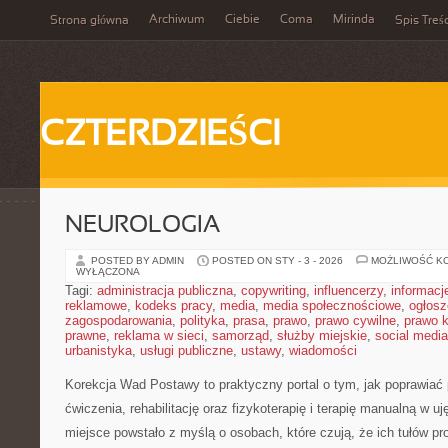
Archiwum
Ciebie
Coma
Mirinda
Strona główna
Spis Treśc
CZTERDZIEŚCI
NEUROLOGIA
POSTED BY ADMIN
POSTED ON STY - 3 - 2026
MOŻLIWOŚĆ K
WYŁĄCZONA
Tagi:
administracja publiczna
,
copywriting
,
influencerzy
,
informacj
reklamowe
,
kodeks pracy
,
media
,
media społecznościowe
,
ogłosz
zagospodarowania
,
polityka
,
prasa
,
prawo
,
prawo cywilne
,
prawo 
prawne
,
reklama w sieci
,
samorząd
,
służby miejskie
,
social media
urbanistyka
,
usługi publiczne
,
ustawy
,
wiadomości
Korekcja Wad Postawy to praktyczny portal o tym, jak poprawiać
ćwiczenia, rehabilitację oraz fizykoterapię i terapię manualną w 
miejsce powstało z myślą o osobach, które czują, że ich tułów pr