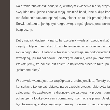
Na stronie znajdziesz podejście, w którym ćwiczenia nie są prz
swój kierunek: jedne zadania mają uwalniać barki, inne budują kon
też ćwiczenia uczące lepszej pracy bioder, bo to, jak pracują bio
Serwis pokazuje, jak łączyć rozgrzewkę, część główną oraz schłod
bezpieczny.
Duży nacisk kładziemy na to, by czytelnik wiedział, czego unikać
częstym błędem jest zbyt duża intensywność albo robienie ćwicze
aktualnego stanu. Dlatego w tekstach pojawiają się podpowiedzi: 
łatwiejszą, jak rozpoznawać ucieczkę w lędźwia, oraz jak praco
Wskazujemy, że ból nie jest celem, a najlepsza praca to taka, po 
„połamane plecy”.
W serwisie ważna jest też współpraca z profesjonalistą. Teksty 
konsultacji: jak opisać objawy, na co zwrócić uwagę, jakie pytani
zalecenia. Nie zastępujemy diagnozy, ale wspieramy proces: tłu
pokazujemy logikę ćwiczeń i pomagamy trzymać się planu. Dzięki 
być tajemnicą, a staje się drogą z realnym celem: mniej przeciąż