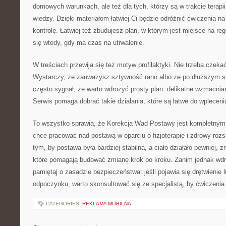
domowych warunkach, ale też dla tych, którzy są w trakcie terapi
wiedzy. Dzięki materiałom łatwiej Ci będzie odróżnić ćwiczenia na
kontrolę. Łatwiej też zbudujesz plan, w którym jest miejsce na reg
się wtedy, gdy ma czas na utrwalenie.
W treściach przewija się też motyw profilaktyki. Nie trzeba czekać,
Wystarczy, że zauważysz sztywność rano albo że po dłuższym si
często sygnał, że warto wdrożyć prosty plan: delikatne wzmacnian
Serwis pomaga dobrać takie działania, które są łatwe do wpleceni
To wszystko sprawia, że Korekcja Wad Postawy jest kompletnym
chce pracować nad postawą w oparciu o fizjoterapię i zdrowy rozs
tym, by postawa była bardziej stabilna, a ciało działało pewniej, 
które pomagają budować zmianę krok po kroku. Zanim jednak wdr
pamiętaj o zasadzie bezpieczeństwa: jeśli pojawia się drętwienie
odpoczynku, warto skonsultować się ze specjalistą, by ćwiczenia
CATEGORIES:
REKLAMA MOBILNA