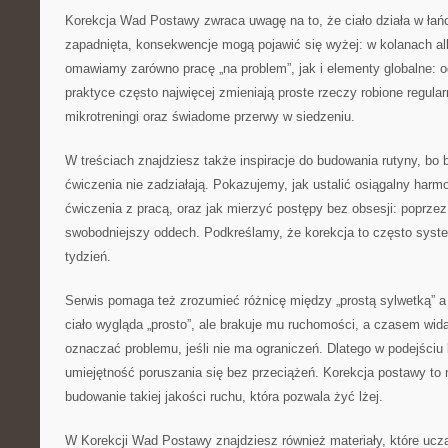
Korekcja Wad Postawy zwraca uwagę na to, że ciało działa w łańc
zapadnięta, konsekwencje mogą pojawić się wyżej: w kolanach al
omawiamy zarówno pracę „na problem”, jak i elementy globalne: 
praktyce często najwięcej zmieniają proste rzeczy robione regula
mikrotreningi oraz świadome przerwy w siedzeniu.
W treściach znajdziesz także inspiracje do budowania rutyny, bo 
ćwiczenia nie zadziałają. Pokazujemy, jak ustalić osiągalny harm
ćwiczenia z pracą, oraz jak mierzyć postępy bez obsesji: poprzez
swobodniejszy oddech. Podkreślamy, że korekcja to często syste
tydzień.
Serwis pomaga też zrozumieć różnicę między „prostą sylwetką” 
ciało wygląda „prosto”, ale brakuje mu ruchomości, a czasem wida
oznaczać problemu, jeśli nie ma ograniczeń. Dlatego w podejściu 
umiejętność poruszania się bez przeciążeń. Korekcja postawy to ni
budowanie takiej jakości ruchu, która pozwala żyć lżej.
W Korekcji Wad Postawy znajdziesz również materiały, które uczą,