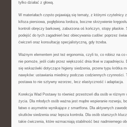
tylko działać z głową.
W materiałach często pojawiają się tematy, z którymi czytelnicy z
kifoza piersiowa, pogłębiona lordoza, boczne skrzywienie kręgosłu
kontroli obręczy barkowej, zaburzona oś kończyn, stopy płaskie. 
podejść do tych zagadnień bez obiecywania cudów: poprzez świ
ćwiczeń oraz konsultację specjalistyczną, gdy trzeba.
Ważnym elementem jest też ergonomia, czyli to, co robisz na co 
nie pomoże, jeśli ciało przez większość dnia tkwi w zapadnięciu. 
się wskazówki dotyczące higieny siedzenia, przerw typu krótka mo
nawyków: ustawiania miednicy podczas codziennych czynności. T
postawa to nie sztywny wzorzec, lecz elastyczność i adaptacja.
Korekcja Wad Postawy to również przestrzeń dla osób w różnym 
życia. Dla młodych osób ważna jest mądre wspieranie rozwoju, bo
łatwo o asymetrie wynikające z smartfona. Dla aktywnych zawodo
skutków siedzenia oraz lepsza kontrola. Dla osób starszych klu
takie ćwiczenia, które wzmacniają stabilność bez nadmiernego ob