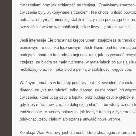
ćwiczeniami oraz jak schładzać po treningu. Omawiamy znaczeni
ćwiczenia były wykonywane z czuciem. Nie chodzi o ilość powtórze
potrafisz utrzymać miednicę stabilnie i czy ruch przebiega bez „uc
szczególnie ważne w rehabilitacji, gdzie liczy się stopniowanie.
Jeśli interesuje Cię praca nad kręgosłupem, znajdziesz tu treści 
piersiowym, o odcinku lędźwiowym. Jeśli Twoim problemem są bar
podejście oparte o kontrolę rotacji oraz o to, jak przywracać pewn
czujesz, że biodra są mało ruchome, w materiałach pojawiają si
mobilizacji oraz roli, jaką biodra pełnią w stabilności kręgosłupa.
Ważnym tematem w korekcji postawy jest też świadomość ciała. 
dlatego, że „nie ma mięśni”, tylko dlatego, że nie potrafi ich włąc
ćwiczenia, które uczą czucia łopatki oraz budują czucie głębokie.
gdy ktoś mówi: „ćwiczę, ale dalej się garbię” — bo wtedy często b
codzienność. Materiały pokazują, jak łączyć trening z życiem: jak 
oddychać, żeby ciało miało szansę utrwalić nowe wzorce.
Korekcja Wad Postawy jest dla osób, które chcą ogarnąć temat rehab