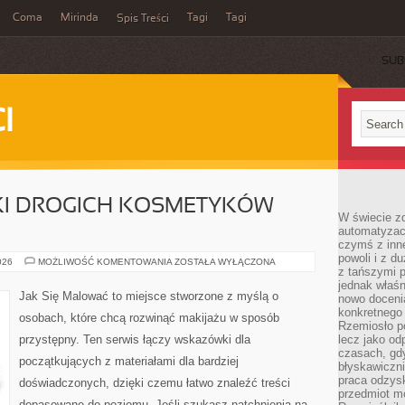
Coma
Mirinda
Tagi
Tagi
Spis Treści
SUB
I
IKI DROGICH KOSMETYKÓW
W świecie z
automatyzac
czymś z inne
powoli i z d
TANIE
026
MOŻLIWOŚĆ KOMENTOWANIA
ZOSTAŁA WYŁĄCZONA
z tańszymi p
ZAMIENNIKI
DROGICH
jednak właśn
KOSMETYKÓW
Jak Się Malować to miejsce stworzone z myślą o
nowo doceni
(DUPES)
konkretnego
osobach, które chcą rozwinąć makijażu w sposób
Rzemiosło po
przystępny. Ten serwis łączy wskazówki dla
lecz jako o
czasach, gd
początkujących z materiałami dla bardziej
błyskawiczni
praca odzysk
doświadczonych, dzięki czemu łatwo znaleźć treści
przedmiot mo
dopasowane do poziomu. Jeśli szukasz natchnienia na