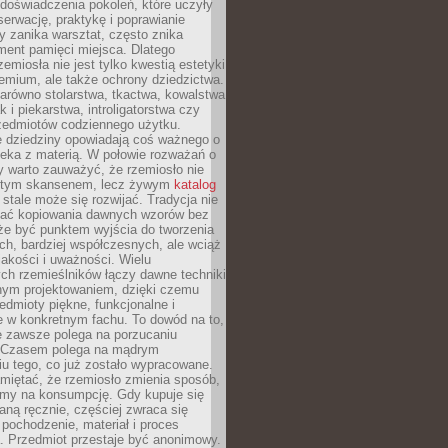
doświadczenia pokoleń, które uczyły
serwację, praktykę i poprawianie
y zanika warsztat, często znika
ment pamięci miejsca. Dlatego
zemiosła nie jest tylko kwestią estetyki
emium, ale także ochrony dziedzictwa.
arówno stolarstwa, tkactwa, kowalstwa
ak i piekarstwa, introligatorstwa czy
rzedmiotów codziennego użytku.
e dziedziny opowiadają coś ważnego o
wieka z materią. W połowie rozważań o
y warto zauważyć, że rzemiosło nie
ętym skansenem, lecz żywym
katalog
 stale może się rozwijać. Tradycja nie
ać kopiowania dawnych wzorów bez
oże być punktem wyjścia do tworzenia
h, bardziej współczesnych, ale wciąż
jakości i uważności. Wielu
ch rzemieślników łączy dawne techniki
ym projektowaniem, dzięki czemu
edmioty piękne, funkcjonalne i
e w konkretnym fachu. To dowód na to,
e zawsze polega na porzucaniu
. Czasem polega na mądrym
u tego, co już zostało wypracowane.
miętać, że rzemiosło zmienia sposób,
zymy na konsumpcję. Gdy kupuje się
ną ręcznie, częściej zwraca się
 pochodzenie, materiał i proces
. Przedmiot przestaje być anonimowy.