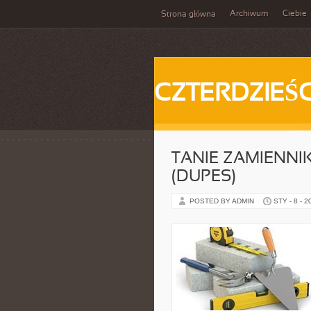
Archiwum
Ciebie
Strona główna
CZTERDZIEŚC
TANIE ZAMIENN
(DUPES)
POSTED BY ADMIN
STY - 8 - 2