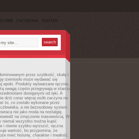
SCRIBE
FACEBOOK
TWITTER
dominowanym przez szybkość, skalę i
ję rzemiosło może wydawać się
j epoki. Produkty wytwarzane ręcznie,
użą uwagą często przegrywają w starciu
rzedmiotami dostępnymi od ręki. A
ie dziś coraz więcej osób zaczyna na
ać to, co zostało wykonane przez
 człowieka, a nie bezosobowy system.
wraca nie jako moda na nostalgię,
dpowiedź na zmęczenie masowością. W
y niemal wszystko można kupić
e i równie szybko wyrzucić, ręczna
uje wartość, bo przypomina, że
że mieć historię, charakter i trwałość.