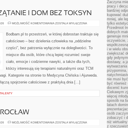
Zaczyna mieć
pracy i decy
bardziej odp
ĄTANIE I DOM BEZ TOKSYN
kupować duż
mniej, ale l
tylko estety
NATURALNE
026
MOŻLIWOŚĆ KOMENTOWANIA
ZOSTAŁA WYŁĄCZONA
SPRZĄTANIE
Przedmiot tr
I
dobrych mate
DOM
Bodbam.pl to przestrzeń, w której dobrostan traktuje się
BEZ
generuje mni
TOKSYN
oczywiście, 
całościowo – bez dzielenia człowieka na „oddzielne
współczesną
części”, bez patrzenia wyłącznie na dolegliwości. To
i w wielu ob
zwiększać d
miejsce dla osób, które chcą lepiej rozumieć swoje
gdy jedynym 
ciało, emocje i codzienne nawyki, a także dla tych,
dostawy, a j
wytwarzania
którzy interesują się terapiami naturalnymi oraz TCM
przypomina, 
natychmiast
agi. Kategorie na stronie to Medycyna Chińska i Ajurweda.
nie musi by
e łączą spojrzenie całościowe z praktyką dnia […]
być również
docenić kuns
Ciekawym zja
 TALENTY
więcej młody
sposób na ba
latach domi
prezentacjac
WROCŁAW
osób zaczyna
zobaczyć i d
niż wirtualn
SZKOŁY
026
MOŻLIWOŚĆ KOMENTOWANIA
ZOSTAŁA WYŁĄCZONA
JAZDY
z rzeczywist