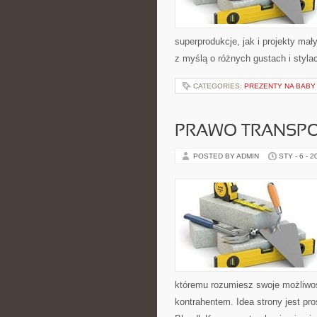
superprodukcje, jak i projekty ma
z myślą o różnych gustach i styla
CATEGORIES:
PREZENTY NA BABY
PRAWO TRANSPO
POSTED BY ADMIN
STY - 6 - 2
któremu rozumiesz swoje możliwoś
kontrahentem. Idea strony jest pr