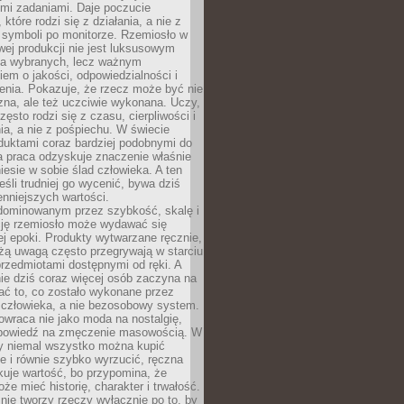
ymi zadaniami. Daje poczucie
które rodzi się z działania, a nie z
 symboli po monitorze. Rzemiosło w
ej produkcji nie jest luksusowym
la wybranych, lecz ważnym
em o jakości, odpowiedzialności i
enia. Pokazuje, że rzecz może być nie
zna, ale też uczciwie wykonana. Uczy,
zęsto rodzi się z czasu, cierpliwości i
a, a nie z pośpiechu. W świecie
duktami coraz bardziej podobnymi do
a praca odzyskuje znaczenie właśnie
niesie w sobie ślad człowieka. A ten
jeśli trudniej go wycenić, bywa dziś
enniejszych wartości.
dominowanym przez szybkość, skalę i
ję rzemiosło może wydawać się
j epoki. Produkty wytwarzane ręcznie,
użą uwagą często przegrywają w starciu
rzedmiotami dostępnymi od ręki. A
ie dziś coraz więcej osób zaczyna na
ać to, co zostało wykonane przez
 człowieka, a nie bezosobowy system.
wraca nie jako moda na nostalgię,
dpowiedź na zmęczenie masowością. W
y niemal wszystko można kupić
e i równie szybko wyrzucić, ręczna
uje wartość, bo przypomina, że
że mieć historię, charakter i trwałość.
nie tworzy rzeczy wyłącznie po to, by