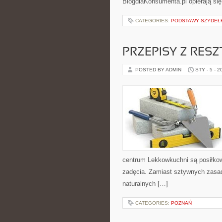
BlogdlaKonsumenta.pl opierają się
CATEGORIES:
PODSTAWY SZYDEŁ
PRZEPISY Z RESZ
POSTED BY ADMIN
STY - 5 - 2
centrum Lekkowkuchni są posiłkow
zadęcia. Zamiast sztywnych zasad 
naturalnych […]
CATEGORIES:
POZNAŃ