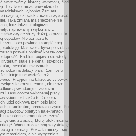
 twarz twórcy, historię warsztatu, ślad
zji. To z kolei może prowadzić do
owiedzialnych wyborów. Zamiast
o i często, człowiek zaczyna wybierać
epiej. Taka zmiana ma znaczenie nie
czne, lecz także ekologiczne.
wały, naprawialny i wykonany z
riałów zwykle służy dłużej, a przez to
ej odpadów. Nie oznacza to
że rzemiosło powinno zastąpić całą
 produkcję. Masowość bywa potrzebna
szarach pozwala obniżać koszty oraz
ostępność. Problem pojawia się wtedy,
kryterium staje się cena i szybkość
akość, trwałość oraz warunki
 schodzą na dalszy plan. Rzemiosło
że istnieją inne wartości niż
owość. Przypomina także, że człowiek
ć wyłącznie konsumentem, ale może
 odbiorcą świadomym, zdolnym
zt i sens dobrze wykonanej pracy.
wiskiem jest także to, że coraz
ch ludzi odkrywa rzemiosło jako
rdziej konkretne, namacalne życie. Po
nacji zawodów opartych na ekranach,
h i nieustannej komunikacji część
 tęsknić za pracą, której efekt można
otknąć. Warsztat daje inną satysfakcję
y obieg informacji. Pozwala mierzyć się
ym materiałem, a nie wyłącznie z