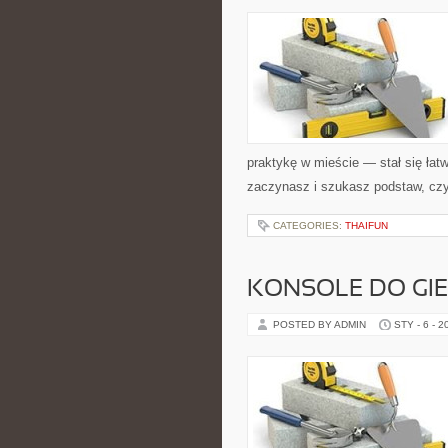
praktykę w mieście — stał się łatw
zaczynasz i szukasz podstaw, czy
CATEGORIES:
THAIFUN
KONSOLE DO GI
POSTED BY ADMIN
STY - 6 - 2