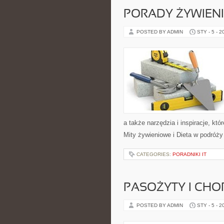
PORADY ŻYWIEN
POSTED BY ADMIN
STY - 5 - 2
a także narzędzia i inspiracje, kt
Mity żywieniowe i Dieta w podróży
CATEGORIES:
PORADNIKI IT
PASOŻYTY I CH
POSTED BY ADMIN
STY - 5 - 2