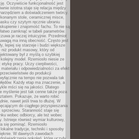
cję. Oczywiście funkcjonalność jest
ównie istotna staje się relacja między
 narzędziem a doświadczeniem twórcy.
konanym stole, ceramicznej misce,
asku czy szytym ręcznie ubraniu
skupienie i znajomość fachu. To nie są
 łatwo zamknąć w tabeli parametrów.
zuwa je raczej intuicyjnie. Przedmiot
uwagą ma inną obecność. Często jest
ły, lepiej się starzeje i budzi większe
 niż produkt masowy, który od
jektowany był z myślą o szybkiej
kolejny model. Rzemiosło niesie ze
 etykę pracy. Uczy cierpliwości,
materiału i odpowiedzialności za efekt
rzeciwieństwie do produkcji
wyłącznie na tempo nie pozwala tak
błędów. Każdy etap ma znaczenie, a
kle mści się na jakości. Dlatego
e myślenie jest tak cenne także poza
tatem. Pokazuje, że warto robić
dnie, nawet jeśli trwa to dłużej. W
hęcającym do ciągłego przyspieszania
t sprzeciwu. Staranność staje się
nku wobec odbiorcy, ale też wobec
y. Istnieje również wymiar kulturowy,
da się pominąć. Rzemiosło
lokalne tradycje, techniki i sposoby
pięknie. W dawnych zawodach
doświadczenia pokoleń, które uczyły