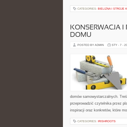
CATEGORIES:
BIELIZNA I STROJE
KONSERWACJA I
DOMU
POSTED BY ADMIN
STY - 7 - 2
domów samowystarczalnych. Treśc
przeprowadzić czytelnika przez pl
inspiracji oraz konkretów, które 
CATEGORIES:
IRISHROOTS