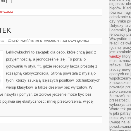
 na […]
się przez ob
błędów. Kied
również frag
KOWANIA
odradzanie r
czy rynku pr
Dotyczy to z
TEK
i ceramiki, j
renowacji p
Wszystkie t
PRZEPISY
026
MOŻLIWOŚĆ KOMENTOWANIA
ZOSTAŁA WYŁĄCZONA
relacji czło
Z
ręcznej prac
RESZTEK
jest zamkni
Lekkowkuchni to zakątek dla osób, które chcą jeść z
wiedzy
który
przyjemnością, a jednocześnie lżej. To portal o
musi oznacz
refleksji. M
gotowaniu w stylu fit, gdzie receptury łączą prostotę z
rzeczy nowyc
rozsądną kalorycznością. Strona powstała z myślą o
opartych na 
współczesny
tych, którzy szukają lżejszych posiłków, odchudzonych
z nowoczesn
powstają prz
wersji klasyków, a także deserów bez wyrzutów. W
zakorzenion
e nawyki i pomysł, że zdrowe jedzenie może być bez
że rozwój ni
przeszłości
pojawia się elastyczność: mniej przetworzenia, więcej
wykorzystani
Warto też pa
w jaki patr
rzecz wykona
uwagę na jej
powstawania
Zaczyna mieć