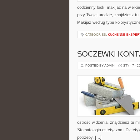
codzienny look, makijaż na wielkie
przy Twojej urodzie, znajdziesz tu
Makijaż według typu kolorystyczn
CATEGORIES:
KUCHENNE EKSPER
SOCZEWKI KON
POSTED BY ADMIN
STY - 7 - 2
ostrość widzenia, znajdziesz tu 
Stomatologia estetyczna i Dietetyk
potrzeby. […]