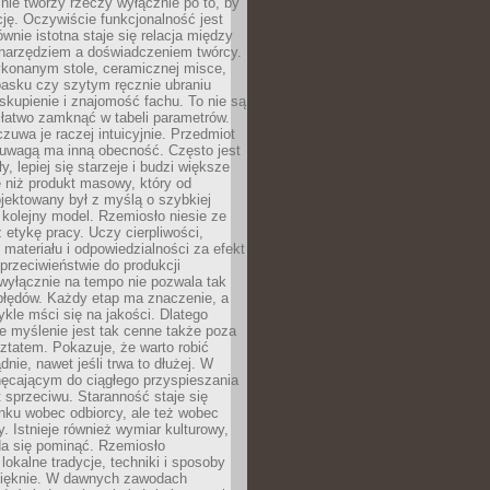
nie tworzy rzeczy wyłącznie po to, by
cję. Oczywiście funkcjonalność jest
ównie istotna staje się relacja między
 narzędziem a doświadczeniem twórcy.
konanym stole, ceramicznej misce,
asku czy szytym ręcznie ubraniu
skupienie i znajomość fachu. To nie są
 łatwo zamknąć w tabeli parametrów.
zuwa je raczej intuicyjnie. Przedmiot
uwagą ma inną obecność. Często jest
ły, lepiej się starzeje i budzi większe
 niż produkt masowy, który od
jektowany był z myślą o szybkiej
kolejny model. Rzemiosło niesie ze
 etykę pracy. Uczy cierpliwości,
materiału i odpowiedzialności za efekt
rzeciwieństwie do produkcji
wyłącznie na tempo nie pozwala tak
błędów. Każdy etap ma znaczenie, a
kle mści się na jakości. Dlatego
e myślenie jest tak cenne także poza
tatem. Pokazuje, że warto robić
dnie, nawet jeśli trwa to dłużej. W
hęcającym do ciągłego przyspieszania
t sprzeciwu. Staranność staje się
nku wobec odbiorcy, ale też wobec
y. Istnieje również wymiar kulturowy,
da się pominąć. Rzemiosło
lokalne tradycje, techniki i sposoby
pięknie. W dawnych zawodach