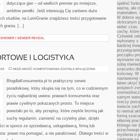
dotyczące gier – od wielkich premier po mniejsze,
spełnić funk
ważna, ale r
ambitne perełki. Jeśli interesują Cię zarówno duże
materiałem,
W dobrze wy
łych studiów, na LumiGranie znajdziesz treści przygotowane
skórzanym p
ch grania. […]
widać czas, 
cechy, które
Człowiek odc
 SHOWER I GENDER REVEAL
wykonany z 
bardziej trwa
przywiązanie
początku pro
RTOWE I LOGISTYKA
wymianie na 
sobą również
szacunku do 
PRAWO
026
MOŻLIWOŚĆ KOMENTOWANIA
ZOSTAŁA WYŁĄCZONA
TRANSPORTOWE
końcowy. W p
I
nastawionej 
LOGISTYKA
BlogdlaKonsumenta.pl to praktyczny serwis
łatwo ukryć 
pośpiech zwy
poradnikowy, który skupia się na tym, co w codziennym
rzemieślnicz
życiu najbardziej uwiera: prawach konsumenta oraz
samym warsz
rzeczy porzą
prawie cywilnym pokazanych prosto. To miejsce
świecie zac
powstało po to, aby przepisy, które zwykle brzmią jak
to niemal ak
formą szacu
suchy regulamin, zamienić na czytelny plan, dzięki
własnej prac
którego nie 
ci w sporze ze sprzedawcą, usługodawcą, firmą lub
przechowuje 
osta: prawo ma pomagać, a nie paraliżować. Dlatego treści w
myślenia o 
zapisane są 