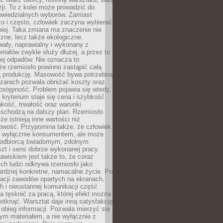
zji. To z kolei może prowadzić do
owiedzialnych wyborów. Zamiast
o i często, człowiek zaczyna wybierać
epiej. Taka zmiana ma znaczenie nie
czne, lecz także ekologiczne.
wały, naprawialny i wykonany z
riałów zwykle służy dłużej, a przez to
ej odpadów. Nie oznacza to
że rzemiosło powinno zastąpić całą
 produkcję. Masowość bywa potrzebna
szarach pozwala obniżać koszty oraz
ostępność. Problem pojawia się wtedy,
kryterium staje się cena i szybkość
akość, trwałość oraz warunki
 schodzą na dalszy plan. Rzemiosło
że istnieją inne wartości niż
owość. Przypomina także, że człowiek
ć wyłącznie konsumentem, ale może
 odbiorcą świadomym, zdolnym
zt i sens dobrze wykonanej pracy.
wiskiem jest także to, że coraz
ch ludzi odkrywa rzemiosło jako
rdziej konkretne, namacalne życie. Po
nacji zawodów opartych na ekranach,
h i nieustannej komunikacji część
 tęsknić za pracą, której efekt można
otknąć. Warsztat daje inną satysfakcję
y obieg informacji. Pozwala mierzyć się
ym materiałem, a nie wyłącznie z