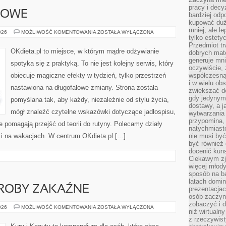
pracy i decy
IOWE
bardziej odp
kupować duż
mniej, ale l
PORADY
026
MOŻLIWOŚĆ KOMENTOWANIA
ZOSTAŁA WYŁĄCZONA
tylko estety
ŻYWIENIOWE
Przedmiot tr
OKdieta.pl to miejsce, w którym mądre odżywianie
dobrych mate
generuje mni
spotyka się z praktyką. To nie jest kolejny serwis, który
oczywiście, 
obiecuje magiczne efekty w tydzień, tylko przestrzeń
współczesną
i w wielu ob
nastawiona na długofalowe zmiany. Strona została
zwiększać d
gdy jedynym 
pomyślana tak, aby każdy, niezależnie od stylu życia,
dostawy, a j
mógł znaleźć czytelne wskazówki dotyczące jadłospisu,
wytwarzania
przypomina, 
óre pomagają przejść od teorii do rutyny. Polecamy działy
natychmiast
 i na wakacjach. W centrum OKdieta.pl […]
nie musi by
być również
docenić kuns
Ciekawym zja
więcej młody
sposób na ba
latach domi
OROBY ZAKAŹNE
prezentacjac
osób zaczyna
zobaczyć i d
PASOŻYTY
026
MOŻLIWOŚĆ KOMENTOWANIA
ZOSTAŁA WYŁĄCZONA
niż wirtualn
I
CHOROBY
z rzeczywist
ZAKAŹNE