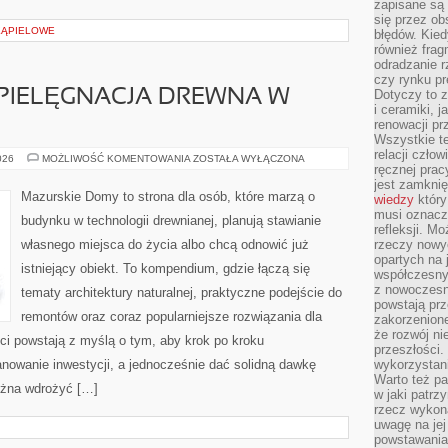
zapisane są 
się przez ob
 KĄPIELOWE
błędów. Kied
również frag
odradzanie r
czy rynku pr
 PIELĘGNACJA DREWNA W
Dotyczy to z
i ceramiki, j
renowacji p
Wszystkie t
relacji czło
KONSERWACJA
026
MOŻLIWOŚĆ KOMENTOWANIA
ZOSTAŁA WYŁĄCZONA
ręcznej prac
I
PIELĘGNACJA
jest zamkni
DREWNA
Mazurskie Domy to strona dla osób, które marzą o
wiedzy
który
W
DOMU
musi oznacz
budynku w technologii drewnianej, planują stawianie
refleksji. M
własnego miejsca do życia albo chcą odnowić już
rzeczy nowyc
opartych na 
istniejący obiekt. To kompendium, gdzie łączą się
współczesny
z nowoczesn
tematy architektury naturalnej, praktyczne podejście do
powstają prz
remontów oraz coraz popularniejsze rozwiązania dla
zakorzenion
że rozwój ni
i powstają z myślą o tym, aby krok po kroku
przeszłości
anowanie inwestycji, a jednocześnie dać solidną dawkę
wykorzystani
Warto też pa
można wdrożyć […]
w jaki patr
rzecz wykona
uwagę na jej
powstawania