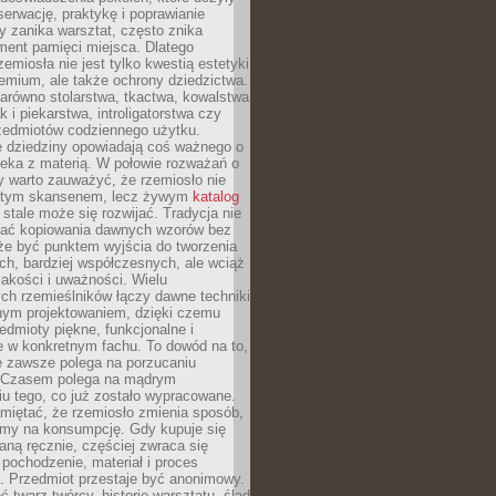
serwację, praktykę i poprawianie
y zanika warsztat, często znika
ment pamięci miejsca. Dlatego
zemiosła nie jest tylko kwestią estetyki
emium, ale także ochrony dziedzictwa.
arówno stolarstwa, tkactwa, kowalstwa
ak i piekarstwa, introligatorstwa czy
rzedmiotów codziennego użytku.
e dziedziny opowiadają coś ważnego o
wieka z materią. W połowie rozważań o
y warto zauważyć, że rzemiosło nie
ętym skansenem, lecz żywym
katalog
 stale może się rozwijać. Tradycja nie
ać kopiowania dawnych wzorów bez
oże być punktem wyjścia do tworzenia
h, bardziej współczesnych, ale wciąż
jakości i uważności. Wielu
ch rzemieślników łączy dawne techniki
ym projektowaniem, dzięki czemu
edmioty piękne, funkcjonalne i
e w konkretnym fachu. To dowód na to,
e zawsze polega na porzucaniu
. Czasem polega na mądrym
u tego, co już zostało wypracowane.
miętać, że rzemiosło zmienia sposób,
zymy na konsumpcję. Gdy kupuje się
ną ręcznie, częściej zwraca się
 pochodzenie, materiał i proces
. Przedmiot przestaje być anonimowy.
 twarz twórcy, historię warsztatu, ślad