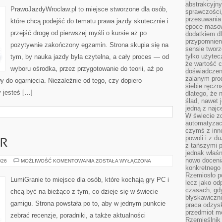
WROCŁAW
abstrakcyjn
PrawoJazdyWroclaw.pl to miejsce stworzone dla osób,
sprawczości, 
przesuwania
które chcą podejść do tematu prawa jazdy skutecznie i
epoce masow
przejść drogę od pierwszej myśli o kursie aż po
dodatkiem d
przypomnieni
pozytywnie zakończony egzamin. Strona skupia się na
sensie tworz
tylko użytec
tym, by nauka jazdy była czytelna, a cały proces — od
że wartość c
wyboru ośrodka, przez przygotowanie do teorii, aż po
doświadczeni
zalanym pro
y do ogarnięcia. Niezależnie od tego, czy dopiero
siebie ręczn
 jesteś […]
dlatego, że 
ślad, nawet 
jedną z najc
W świecie z
automatyzac
czymś z inne
powoli i z d
ER
z tańszymi p
jednak właśn
nowo doceni
KONSOLE
026
MOŻLIWOŚĆ KOMENTOWANIA
ZOSTAŁA WYŁĄCZONA
DO
konkretnego
GIER
Rzemiosło po
LumiGranie to miejsce dla osób, które kochają gry PC i
lecz jako o
czasach, gd
chcą być na bieżąco z tym, co dzieje się w świecie
błyskawiczni
gamigu. Strona powstała po to, aby w jednym punkcie
praca odzysk
przedmiot mo
zebrać recenzje, poradniki, a także aktualności
Rzemieślnik 