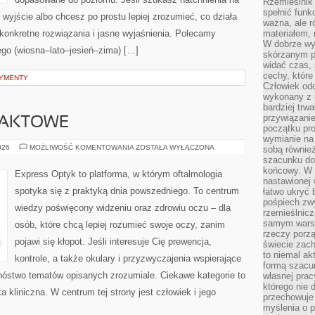
Rzemieślnik 
spełnić funk
 wyjście albo chcesz po prostu lepiej zrozumieć, co działa
ważna, ale r
 konkretne rozwiązania i jasne wyjaśnienia. Polecamy
materiałem,
W dobrze wy
ego (wiosna–lato–jesień–zima) […]
skórzanym p
widać czas, 
cechy, które
YMENTY
Człowiek odc
wykonany z 
bardziej trwa
przywiązanie
TAKTOWE
początku pro
wymianie na 
SOCZEWKI
026
MOŻLIWOŚĆ KOMENTOWANIA
ZOSTAŁA WYŁĄCZONA
sobą również
KONTAKTOWE
szacunku do 
końcowy. W p
Express Optyk to platforma, w którym oftalmologia
nastawionej 
spotyka się z praktyką dnia powszedniego. To centrum
łatwo ukryć 
pośpiech zwy
wiedzy poświęcony widzeniu oraz zdrowiu oczu – dla
rzemieślnicz
samym warsz
osób, które chcą lepiej rozumieć swoje oczy, zanim
rzeczy porzą
pojawi się kłopot. Jeśli interesuje Cię prewencja,
świecie zac
to niemal ak
kontrole, a także okulary i przyzwyczajenia wspierające
formą szacu
mnóstwo tematów opisanych zrozumiale. Ciekawe kategorie to
własnej prac
którego nie 
a kliniczna. W centrum tej strony jest człowiek i jego
przechowuje 
myślenia o 