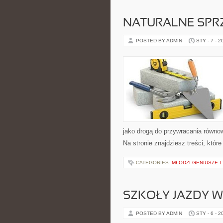
NATURALNE SPRZ
POSTED BY ADMIN
STY - 7 - 2
jako drogą do przywracania równow
Na stronie znajdziesz treści, któr
CATEGORIES:
MŁODZI GENIUSZE I
SZKOŁY JAZDY 
POSTED BY ADMIN
STY - 6 - 2