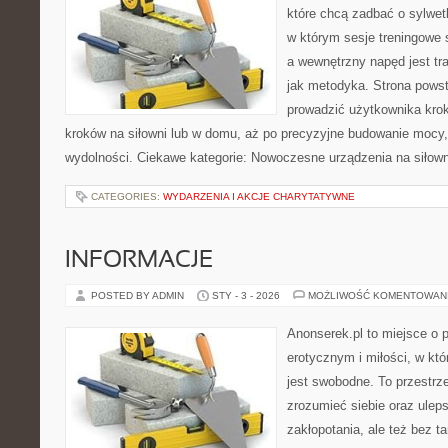
które chcą zadbać o sylwet
w którym sesje treningowe 
a wewnętrzny napęd jest t
jak metodyka. Strona powst
prowadzić użytkownika krok
kroków na siłowni lub w domu, aż po precyzyjne budowanie mocy,
wydolności. Ciekawe kategorie: Nowoczesne urządzenia na siłown
CATEGORIES:
WYDARZENIA I AKCJE CHARYTATYWNE
INFORMACJE
POSTED BY ADMIN
STY - 3 - 2026
MOŻLIWOŚĆ KOMENTOWAN
Anonserek.pl to miejsce o p
erotycznym i miłości, w kt
jest swobodne. To przestrze
zrozumieć siebie oraz ulep
zakłopotania, ale też bez ta