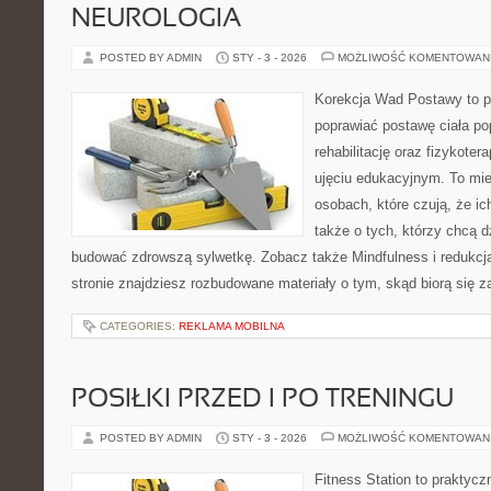
NEUROLOGIA
POSTED BY ADMIN
STY - 3 - 2026
MOŻLIWOŚĆ KOMENTOWAN
Korekcja Wad Postawy to pr
poprawiać postawę ciała po
rehabilitację oraz fizykoter
ujęciu edukacyjnym. To mie
osobach, które czują, że ic
także o tych, którzy chcą d
budować zdrowszą sylwetkę. Zobacz także Mindfulness i redukcja
stronie znajdziesz rozbudowane materiały o tym, skąd biorą się z
CATEGORIES:
REKLAMA MOBILNA
POSIŁKI PRZED I PO TRENINGU
POSTED BY ADMIN
STY - 3 - 2026
MOŻLIWOŚĆ KOMENTOWAN
Fitness Station to praktycz