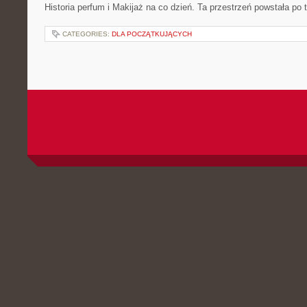
Historia perfum i Makijaż na co dzień. Ta przestrzeń powstała po 
CATEGORIES:
DLA POCZĄTKUJĄCYCH