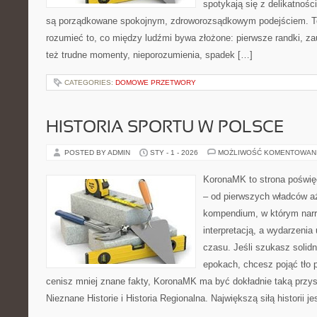
spotykają się z delikatnośc
są porządkowane spokojnym, zdroworozsądkowym podejściem. To
rozumieć to, co między ludźmi bywa złożone: pierwsze randki, za
też trudne momenty, nieporozumienia, spadek […]
CATEGORIES:
DOMOWE PRZETWORY
HISTORIA SPORTU W POLSCE
POSTED BY ADMIN
STY - 1 - 2026
MOŻLIWOŚĆ KOMENTOWAN
KoronaMK to strona poświęc
– od pierwszych władców aż
kompendium, w którym narr
interpretacją, a wydarzenia
czasu. Jeśli szukasz soli
epokach, chcesz pojąć tło 
cenisz mniej znane fakty, KoronaMK ma być dokładnie taką przys
Nieznane Historie i Historia Regionalna. Największą siłą historii 