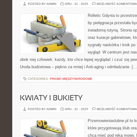
POSTED BY ADMIN
GRU - 31 - 2025
MOŻLIWOŚĆ KOMENTOWA
Rolletic Gdynia to przestrz
by pielęgnacja przestała by
świadomą rutyną. Strona op
oraz kuracje gabinetowe, k
sygnały naskórka i krok p
wygląd. W centrum jest nas
obok niej człowiek: każdy, kto chce lepiej wyglądać i czuć się pe
Uroda budżetowa – piękno za mniej i Anti-aging i odmładzanie. […
CATEGORIES:
PRAWO MIĘDZYNARODOWE
KWIATY I BUKIETY
POSTED BY ADMIN
GRU - 31 - 2025
MOŻLIWOŚĆ KOMENTOWA
Przemowieniaslubne.pl to k
które przygotowują ślub ora
chcą mieć pod ręką mowy, li