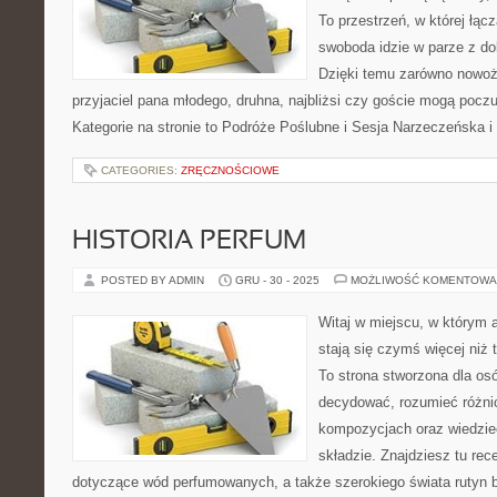
To przestrzeń, w której łąc
swoboda idzie w parze z d
Dzięki temu zarówno nowoże
przyjaciel pana młodego, druhna, najbliżsi czy goście mogą poczu
Kategorie na stronie to Podróże Poślubne i Sesja Narzeczeńska i
CATEGORIES:
ZRĘCZNOŚCIOWE
HISTORIA PERFUM
POSTED BY ADMIN
GRU - 30 - 2025
MOŻLIWOŚĆ KOMENTOWA
Witaj w miejscu, w którym 
stają się czymś więcej niż
To strona stworzona dla os
decydować, rozumieć różni
kompozycjach oraz wiedzieć
składzie. Znajdziesz tu rec
dotyczące wód perfumowanych, a także szerokiego świata rutyn 