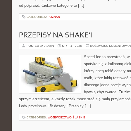
od półprawd. Ciekawe kategorie to […]
CATEGORIES:
POZNAŃ
PRZEPISY NA SHAKE’I
POSTED BY ADMIN
STY - 4 - 2026
MOŻLIWOŚĆ KOMENTOWAN
Speed-Ice to przestrzeń, w 
spotyka się z kulinarną cie
którzy chcą robić desery m
osób, które lubią testować 
dlaczego jedne porcje wyc
bywają zbyt twarde. Tu zimn
sprzymierzeńcem, a każdy rożek może stać się małą przyjemnośc
Lody proteinowe i fit desery i Przepisy […]
CATEGORIES:
WOJEWÓDZTWO ŚLĄSKIE