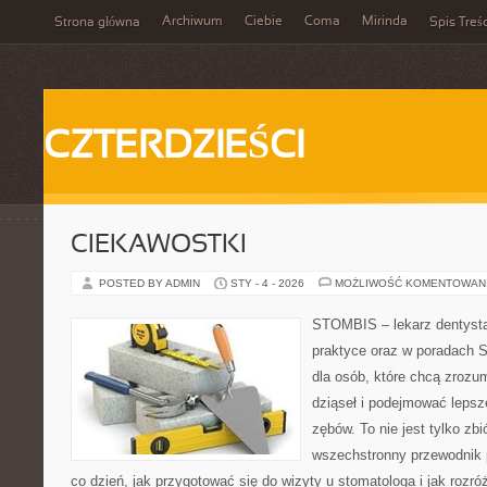
Archiwum
Ciebie
Coma
Mirinda
Strona główna
Spis Treśc
CZTERDZIEŚCI
CIEKAWOSTKI
POSTED BY ADMIN
STY - 4 - 2026
MOŻLIWOŚĆ KOMENTOWAN
STOMBIS – lekarz dentysta
praktyce oraz w poradach S
dla osób, które chcą zrozu
dziąseł i podejmować lepsz
zębów. To nie jest tylko zb
wszechstronny przewodnik 
co dzień, jak przygotować się do wizyty u stomatologa i jak rozró