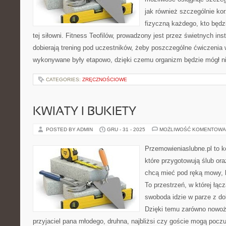
jak również szczególnie kor
fizyczną każdego, kto będzi
tej siłowni. Fitness Teofilów, prowadzony jest przez świetnych ins
dobierają trening pod uczestników, żeby poszczególne ćwiczenia 
wykonywane były etapowo, dzięki czemu organizm będzie mógł ni
CATEGORIES:
ZRĘCZNOŚCIOWE
KWIATY I BUKIETY
POSTED BY ADMIN
GRU - 31 - 2025
MOŻLIWOŚĆ KOMENTOWA
Przemowieniaslubne.pl to k
które przygotowują ślub ora
chcą mieć pod ręką mowy, li
To przestrzeń, w której łąc
swoboda idzie w parze z d
Dzięki temu zarówno nowoże
przyjaciel pana młodego, druhna, najbliżsi czy goście mogą poczu