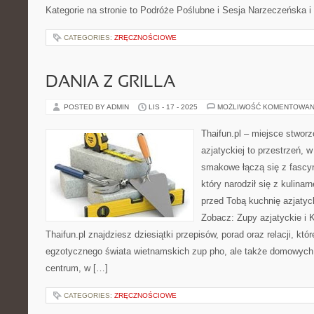
Kategorie na stronie to Podróże Poślubne i Sesja Narzeczeńska i
CATEGORIES:
ZRĘCZNOŚCIOWE
DANIA Z GRILLA
POSTED BY ADMIN
LIS - 17 - 2025
MOŻLIWOŚĆ KOMENTOWAN
Thaifun.pl – miejsce stworz
azjatyckiej to przestrzeń, 
smakowe łączą się z fascyn
który narodził się z kulinar
przed Tobą kuchnię azjatyck
Zobacz: Zupy azjatyckie i K
Thaifun.pl znajdziesz dziesiątki przepisów, porad oraz relacji, któ
egzotycznego świata wietnamskich zup pho, ale także domowych 
centrum, w […]
CATEGORIES:
ZRĘCZNOŚCIOWE