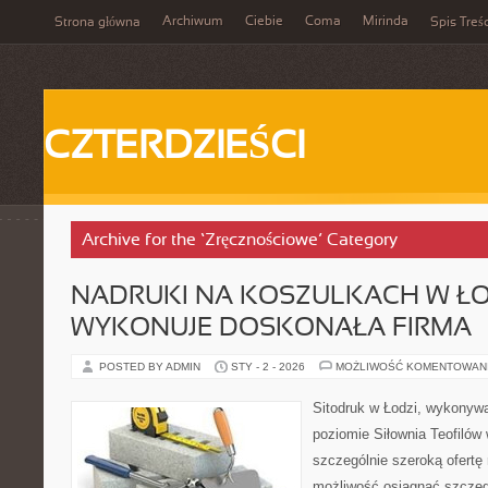
Archiwum
Ciebie
Coma
Mirinda
Strona główna
Spis Treśc
CZTERDZIEŚCI
Archive for the ‘Zręcznościowe’ Category
NADRUKI NA KOSZULKACH W ŁO
WYKONUJE DOSKONAŁA FIRMA
POSTED BY ADMIN
STY - 2 - 2026
MOŻLIWOŚĆ KOMENTOWAN
Sitodruk w Łodzi, wykonyw
poziomie Siłownia Teofilów 
szczególnie szeroką ofertę r
możliwość osiągnąć szczegó