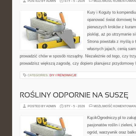
POSTED BY ADMIN
STY - 5 - 2026
MOŻLIWOŚĆ KOMENTOWAN
Kury i Koguty to kompendiu
opanować świat domowej ho
pierwszych kroków z kuram
piskląt, aż po utrzymanie s
Strona powstała z myślą o 
własnych jajach, cenią sam
prowadzić chów w sposób rozsądny. Niezależnie od tego, czy trz
prowadzisz większą zagrodę, czy dopiero planujesz przydomowy k
CATEGORIES:
DIY I RENOWACJE
ROŚLINY ODPORNIE NA SUSZĘ
POSTED BY ADMIN
STY - 5 - 2026
MOŻLIWOŚĆ KOMENTOWAN
KącikOgrodniczy.pl to zaką
pasjonatów roślin i zieleni,
ogród, warzywnik oraz bal