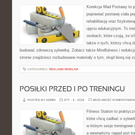
Korekcja Wad Postawy to pr
poprawiać postawę ciała po
rehabilitację oraz fizykoter
ujęciu edukacyjnym. To mie
osobach, które czują, że ic
także o tych, którzy chcą d
budować zdrowszą sylwetkę. Zobacz także Mindfulness i redukcja
stronie znajdziesz rozbudowane materiały o tym, skąd biorą się z
CATEGORIES:
REKLAMA MOBILNA
POSIŁKI PRZED I PO TRENINGU
POSTED BY ADMIN
STY - 3 - 2026
MOŻLIWOŚĆ KOMENTOWAN
Fitness Station to praktycz
które chcą zadbać o sylwet
w którym sesje treningowe 
a wewnętrzny napęd jest t