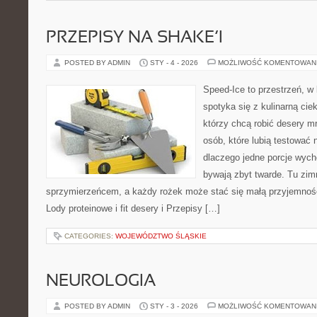
PRZEPISY NA SHAKE’I
POSTED BY ADMIN
STY - 4 - 2026
MOŻLIWOŚĆ KOMENTOWAN
Speed-Ice to przestrzeń, w 
spotyka się z kulinarną cie
którzy chcą robić desery m
osób, które lubią testować 
dlaczego jedne porcje wyc
bywają zbyt twarde. Tu zimn
sprzymierzeńcem, a każdy rożek może stać się małą przyjemnośc
Lody proteinowe i fit desery i Przepisy […]
CATEGORIES:
WOJEWÓDZTWO ŚLĄSKIE
NEUROLOGIA
POSTED BY ADMIN
STY - 3 - 2026
MOŻLIWOŚĆ KOMENTOWAN