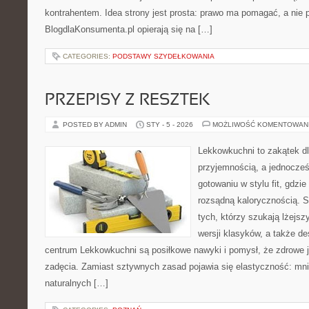
kontrahentem. Idea strony jest prosta: prawo ma pomagać, a nie p
BlogdlaKonsumenta.pl opierają się na […]
CATEGORIES:
PODSTAWY SZYDEŁKOWANIA
PRZEPISY Z RESZTEK
POSTED BY ADMIN
STY - 5 - 2026
MOŻLIWOŚĆ KOMENTOWAN
Lekkowkuchni to zakątek dl
przyjemnością, a jednocześn
gotowaniu w stylu fit, gdzie
rozsądną kalorycznością. S
tych, którzy szukają lżejs
wersji klasyków, a także d
centrum Lekkowkuchni są posiłkowe nawyki i pomysł, że zdrowe 
zadęcia. Zamiast sztywnych zasad pojawia się elastyczność: mnie
naturalnych […]