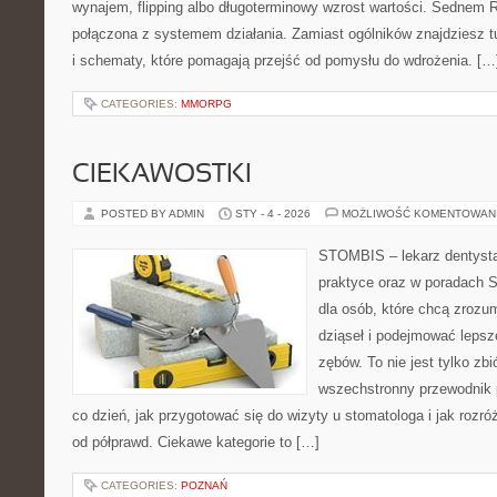
wynajem, flipping albo długoterminowy wzrost wartości. Sednem 
połączona z systemem działania. Zamiast ogólników znajdziesz tu
i schematy, które pomagają przejść od pomysłu do wdrożenia. […
CATEGORIES:
MMORPG
CIEKAWOSTKI
POSTED BY ADMIN
STY - 4 - 2026
MOŻLIWOŚĆ KOMENTOWAN
STOMBIS – lekarz dentysta
praktyce oraz w poradach S
dla osób, które chcą zrozu
dziąseł i podejmować lepsz
zębów. To nie jest tylko zb
wszechstronny przewodnik 
co dzień, jak przygotować się do wizyty u stomatologa i jak rozró
od półprawd. Ciekawe kategorie to […]
CATEGORIES:
POZNAŃ