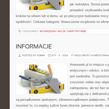
jak metodyka. Strona powst
prowadzić użytkownika krok
kroków na siłowni lub w domu, aż po precyzyjne budowanie mocy,
wydolności. Ciekawe kategorie: Nowoczesne urządzenia na siłown
CATEGORIES:
WYDARZENIA I AKCJE CHARYTATYWNE
INFORMACJE
POSTED BY ADMIN
STY - 3 - 2026
MOŻLIWOŚĆ KOMENTOWAN
Anonserek.pl to miejsce o p
erotycznym i miłości, w kt
jest swobodne. To przestrze
zrozumieć siebie oraz ulep
zakłopotania, ale też bez ta
spotykają się z delikatnośc
są porządkowane spokojnym, zdroworozsądkowym podejściem. To
rozumieć to, co między ludźmi bywa złożone: pierwsze randki, za