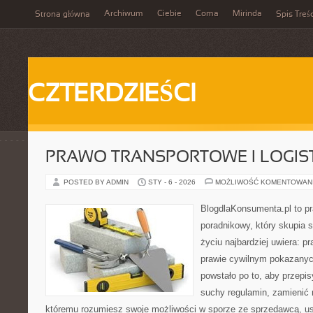
Archiwum
Ciebie
Coma
Mirinda
Strona główna
Spis Treśc
CZTERDZIEŚCI
PRAWO TRANSPORTOWE I LOGIS
POSTED BY ADMIN
STY - 6 - 2026
MOŻLIWOŚĆ KOMENTOWAN
BlogdlaKonsumenta.pl to p
poradnikowy, który skupia 
życiu najbardziej uwiera: 
prawie cywilnym pokazanyc
powstało po to, aby przepis
suchy regulamin, zamienić n
któremu rozumiesz swoje możliwości w sporze ze sprzedawcą, us