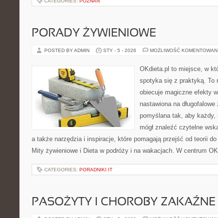
CATEGORIES:
POZNAŃ
PORADY ŻYWIENIOWE
POSTED BY ADMIN
STY - 5 - 2026
MOŻLIWOŚĆ KOMENTOWAN
OKdieta.pl to miejsce, w k
spotyka się z praktyką. To n
obiecuje magiczne efekty w 
nastawiona na długofalowe 
pomyślana tak, aby każdy, n
mógł znaleźć czytelne wska
a także narzędzia i inspiracje, które pomagają przejść od teorii d
Mity żywieniowe i Dieta w podróży i na wakacjach. W centrum OK
CATEGORIES:
PORADNIKI IT
PASOŻYTY I CHOROBY ZAKAŹNE