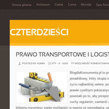
Archiwum
Ciebie
Coma
Mirinda
Strona główna
Spis Treśc
CZTERDZIEŚCI
PRAWO TRANSPORTOWE I LOGIS
POSTED BY ADMIN
STY - 6 - 2026
MOŻLIWOŚĆ KOMENTOWAN
BlogdlaKonsumenta.pl to p
poradnikowy, który skupia 
życiu najbardziej uwiera: 
prawie cywilnym pokazanyc
powstało po to, aby przepis
suchy regulamin, zamienić n
któremu rozumiesz swoje możliwości w sporze ze sprzedawcą, us