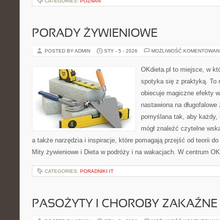
CATEGORIES:
POZNAŃ
PORADY ŻYWIENIOWE
POSTED BY ADMIN
STY - 5 - 2026
MOŻLIWOŚĆ KOMENTOWAN
OKdieta.pl to miejsce, w k
spotyka się z praktyką. To n
obiecuje magiczne efekty w 
nastawiona na długofalowe 
pomyślana tak, aby każdy, n
mógł znaleźć czytelne wska
a także narzędzia i inspiracje, które pomagają przejść od teorii d
Mity żywieniowe i Dieta w podróży i na wakacjach. W centrum OK
CATEGORIES:
PORADNIKI IT
PASOŻYTY I CHOROBY ZAKAŹNE