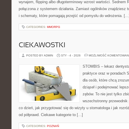
wynajem, flipping albo długoterminowy wzrost wartości. Sednem 
połączona z systemem działania. Zamiast ogólników znajdziesz tu
i schematy, które pomagają przejść od pomysłu do wdrożenia. […
CATEGORIES:
MMORPG
CIEKAWOSTKI
POSTED BY ADMIN
STY - 4 - 2026
MOŻLIWOŚĆ KOMENTOWAN
STOMBIS – lekarz dentysta
praktyce oraz w poradach S
dla osób, które chcą zrozu
dziąseł i podejmować lepsz
zębów. To nie jest tylko zb
wszechstronny przewodnik 
co dzień, jak przygotować się do wizyty u stomatologa i jak rozró
od półprawd. Ciekawe kategorie to […]
CATEGORIES:
POZNAŃ