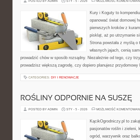
POSTED BY ADMIN
STY - 5 - 2026
MOŻLIWOŚĆ KOMENTOWAN
Kury i Koguty to kompendiu
opanować świat domowej ho
pierwszych kroków z kuram
piskląt, aż po utrzymanie s
Strona powstała z myślą o 
własnych jajach, cenią sam
prowadzić chów w sposób rozsądny. Niezależnie od tego, czy trz
prowadzisz większą zagrodę, czy dopiero planujesz przydomowy k
CATEGORIES:
DIY I RENOWACJE
ROŚLINY ODPORNIE NA SUSZĘ
POSTED BY ADMIN
STY - 5 - 2026
MOŻLIWOŚĆ KOMENTOWAN
KącikOgrodniczy.pl to zaką
pasjonatów roślin i zieleni,
ogród, warzywnik oraz bal