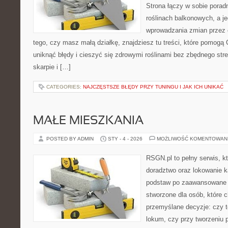
Strona łączy w sobie porad
roślinach balkonowych, a je
wprowadzania zmian przez c
tego, czy masz małą działkę, znajdziesz tu treści, które pomogą 
uniknąć błędy i cieszyć się zdrowymi roślinami bez zbędnego st
skarpie i […]
CATEGORIES:
NAJCZĘSTSZE BŁĘDY PRZY TUNINGU I JAK ICH UNIKAĆ
MAŁE MIESZKANIA
POSTED BY ADMIN
STY - 4 - 2026
MOŻLIWOŚĆ KOMENTOWAN
RSGN.pl to pełny serwis, k
doradztwo oraz lokowanie k
podstaw po zaawansowane s
stworzone dla osób, które
przemyślane decyzje: czy t
lokum, czy przy tworzeniu p