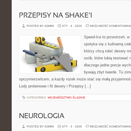
PRZEPISY NA SHAKE’I
POSTED BY ADMIN
STY - 4 - 2026
MOŻLIWOŚĆ KOMENTOWAN
Speed-Ice to przestrzeń, w 
spotyka się z kulinarną cie
którzy chcą robić desery m
osób, które lubią testować 
dlaczego jedne porcje wyc
bywają zbyt twarde. Tu zimn
sprzymierzeńcem, a każdy rożek może stać się małą przyjemnośc
Lody proteinowe i fit desery i Przepisy […]
CATEGORIES:
WOJEWÓDZTWO ŚLĄSKIE
NEUROLOGIA
POSTED BY ADMIN
STY - 3 - 2026
MOŻLIWOŚĆ KOMENTOWAN