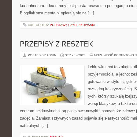
kontrahentem. Idea strony jest prosta: prawo ma pomagać, a nie p
BlogdlaKonsumenta.pl opierają się na […]
CATEGORIES:
PODSTAWY SZYDEŁKOWANIA
PRZEPISY Z RESZTEK
POSTED BY ADMIN
STY - 5 - 2026
MOŻLIWOŚĆ KOMENTOWAN
Lekkowkuchni to zakątek dl
przyjemnością, a jednocześn
gotowaniu w stylu fit, gdzie
rozsądną kalorycznością. S
tych, którzy szukają lżejs
wersji klasyków, a także d
centrum Lekkowkuchni są posiłkowe nawyki i pomysł, że zdrowe 
zadęcia. Zamiast sztywnych zasad pojawia się elastyczność: mnie
naturalnych […]