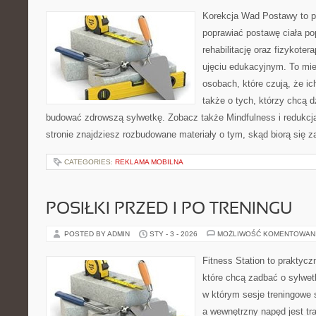
Korekcja Wad Postawy to pr
poprawiać postawę ciała po
rehabilitację oraz fizykoter
ujęciu edukacyjnym. To mie
osobach, które czują, że ic
także o tych, którzy chcą d
budować zdrowszą sylwetkę. Zobacz także Mindfulness i redukcja
stronie znajdziesz rozbudowane materiały o tym, skąd biorą się z
CATEGORIES:
REKLAMA MOBILNA
POSIŁKI PRZED I PO TRENINGU
POSTED BY ADMIN
STY - 3 - 2026
MOŻLIWOŚĆ KOMENTOWAN
Fitness Station to praktycz
które chcą zadbać o sylwet
w którym sesje treningowe 
a wewnętrzny napęd jest t