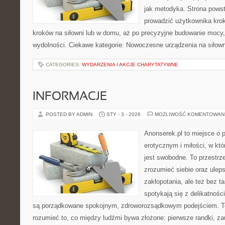
jak metodyka. Strona powst
prowadzić użytkownika krok
kroków na siłowni lub w domu, aż po precyzyjne budowanie mocy,
wydolności. Ciekawe kategorie: Nowoczesne urządzenia na siłown
CATEGORIES:
WYDARZENIA I AKCJE CHARYTATYWNE
INFORMACJE
POSTED BY ADMIN
STY - 3 - 2026
MOŻLIWOŚĆ KOMENTOWAN
Anonserek.pl to miejsce o p
erotycznym i miłości, w kt
jest swobodne. To przestrze
zrozumieć siebie oraz ulep
zakłopotania, ale też bez ta
spotykają się z delikatnośc
są porządkowane spokojnym, zdroworozsądkowym podejściem. To
rozumieć to, co między ludźmi bywa złożone: pierwsze randki, za