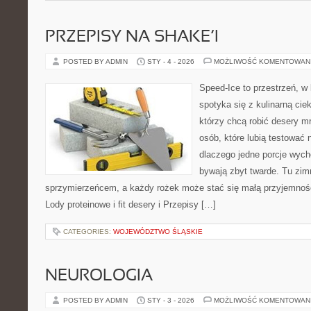
PRZEPISY NA SHAKE’I
POSTED BY ADMIN
STY - 4 - 2026
MOŻLIWOŚĆ KOMENTOWAN
Speed-Ice to przestrzeń, w 
spotyka się z kulinarną cie
którzy chcą robić desery m
osób, które lubią testować 
dlaczego jedne porcje wyc
bywają zbyt twarde. Tu zimn
sprzymierzeńcem, a każdy rożek może stać się małą przyjemnośc
Lody proteinowe i fit desery i Przepisy […]
CATEGORIES:
WOJEWÓDZTWO ŚLĄSKIE
NEUROLOGIA
POSTED BY ADMIN
STY - 3 - 2026
MOŻLIWOŚĆ KOMENTOWAN