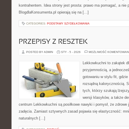
kontrahentem. Idea strony jest prosta: prawo ma pomagać, a nie p
BlogdlaKonsumenta.pl opierają się na […]
CATEGORIES:
PODSTAWY SZYDEŁKOWANIA
PRZEPISY Z RESZTEK
POSTED BY ADMIN
STY - 5 - 2026
MOŻLIWOŚĆ KOMENTOWAN
Lekkowkuchni to zakątek dl
przyjemnością, a jednocześn
gotowaniu w stylu fit, gdzie
rozsądną kalorycznością. S
tych, którzy szukają lżejs
wersji klasyków, a także d
centrum Lekkowkuchni są posiłkowe nawyki i pomysł, że zdrowe 
zadęcia. Zamiast sztywnych zasad pojawia się elastyczność: mnie
naturalnych […]