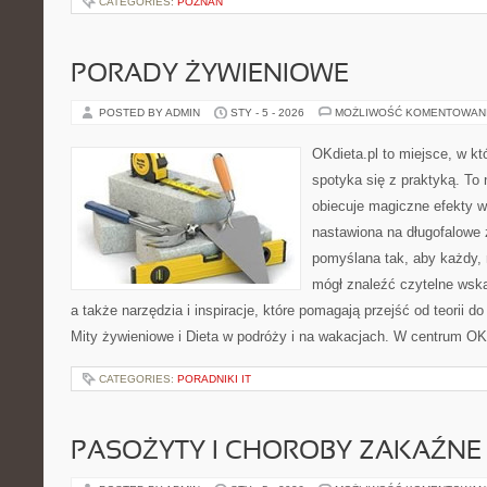
CATEGORIES:
POZNAŃ
PORADY ŻYWIENIOWE
POSTED BY ADMIN
STY - 5 - 2026
MOŻLIWOŚĆ KOMENTOWAN
OKdieta.pl to miejsce, w k
spotyka się z praktyką. To n
obiecuje magiczne efekty w 
nastawiona na długofalowe 
pomyślana tak, aby każdy, n
mógł znaleźć czytelne wska
a także narzędzia i inspiracje, które pomagają przejść od teorii d
Mity żywieniowe i Dieta w podróży i na wakacjach. W centrum OK
CATEGORIES:
PORADNIKI IT
PASOŻYTY I CHOROBY ZAKAŹNE