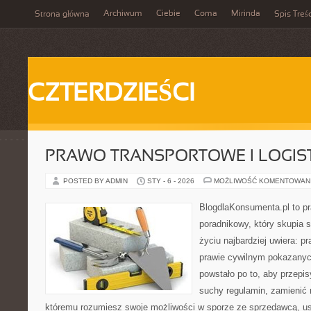
Archiwum
Ciebie
Coma
Mirinda
Strona główna
Spis Treśc
CZTERDZIEŚCI
PRAWO TRANSPORTOWE I LOGIS
POSTED BY ADMIN
STY - 6 - 2026
MOŻLIWOŚĆ KOMENTOWAN
BlogdlaKonsumenta.pl to p
poradnikowy, który skupia 
życiu najbardziej uwiera: 
prawie cywilnym pokazanyc
powstało po to, aby przepis
suchy regulamin, zamienić n
któremu rozumiesz swoje możliwości w sporze ze sprzedawcą, us