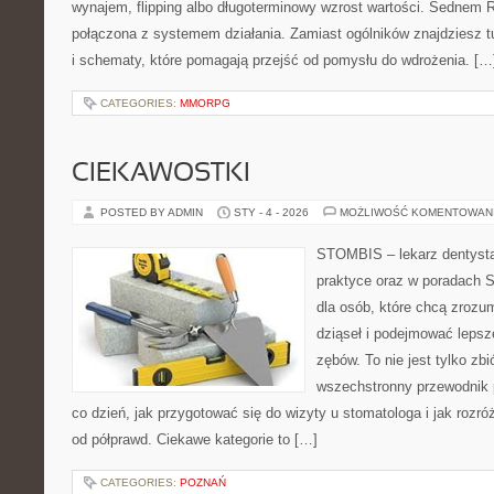
wynajem, flipping albo długoterminowy wzrost wartości. Sednem 
połączona z systemem działania. Zamiast ogólników znajdziesz tu
i schematy, które pomagają przejść od pomysłu do wdrożenia. […
CATEGORIES:
MMORPG
CIEKAWOSTKI
POSTED BY ADMIN
STY - 4 - 2026
MOŻLIWOŚĆ KOMENTOWAN
STOMBIS – lekarz dentysta
praktyce oraz w poradach S
dla osób, które chcą zrozu
dziąseł i podejmować lepsz
zębów. To nie jest tylko zb
wszechstronny przewodnik 
co dzień, jak przygotować się do wizyty u stomatologa i jak rozró
od półprawd. Ciekawe kategorie to […]
CATEGORIES:
POZNAŃ