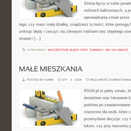
Strona łączy w sobie porad
roślinach balkonowych, a je
wprowadzania zmian przez c
tego, czy masz małą działkę, znajdziesz tu treści, które pomogą 
uniknąć błędy i cieszyć się zdrowymi roślinami bez zbędnego st
skarpie i […]
CATEGORIES:
NAJCZĘSTSZE BŁĘDY PRZY TUNINGU I JAK ICH UNIKAĆ
MAŁE MIESZKANIA
POSTED BY ADMIN
STY - 4 - 2026
MOŻLIWOŚĆ KOMENTOWAN
RSGN.pl to pełny serwis, k
doradztwo oraz lokowanie k
podstaw po zaawansowane s
stworzone dla osób, które
przemyślane decyzje: czy t
lokum, czy przy tworzeniu p