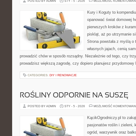
POSTED BY ADMIN
STY - 5 - 2026
MOŻLIWOŚĆ KOMENTOWAN
Kury i Koguty to kompendiu
opanować świat domowej ho
pierwszych kroków z kuram
piskląt, aż po utrzymanie s
Strona powstała z myślą o 
własnych jajach, cenią sam
prowadzić chów w sposób rozsądny. Niezależnie od tego, czy trz
prowadzisz większą zagrodę, czy dopiero planujesz przydomowy k
CATEGORIES:
DIY I RENOWACJE
ROŚLINY ODPORNIE NA SUSZĘ
POSTED BY ADMIN
STY - 5 - 2026
MOŻLIWOŚĆ KOMENTOWAN
KącikOgrodniczy.pl to zaką
pasjonatów roślin i zieleni,
ogród, warzywnik oraz bal