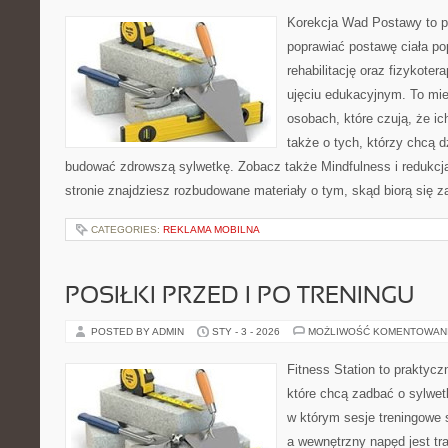
Korekcja Wad Postawy to pr
poprawiać postawę ciała po
rehabilitację oraz fizykoter
ujęciu edukacyjnym. To mie
osobach, które czują, że ic
także o tych, którzy chcą d
budować zdrowszą sylwetkę. Zobacz także Mindfulness i redukcja
stronie znajdziesz rozbudowane materiały o tym, skąd biorą się z
CATEGORIES:
REKLAMA MOBILNA
POSIŁKI PRZED I PO TRENINGU
POSTED BY ADMIN
STY - 3 - 2026
MOŻLIWOŚĆ KOMENTOWAN
Fitness Station to praktycz
które chcą zadbać o sylwet
w którym sesje treningowe 
a wewnętrzny napęd jest t