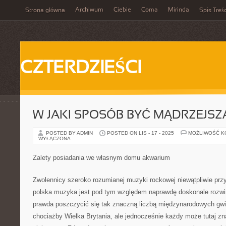
Archiwum
Ciebie
Coma
Mirinda
Strona główna
Spis Treśc
CZTERDZIEŚCI
W JAKI SPOSÓB BYĆ MĄDRZEJSZ
POSTED BY ADMIN
POSTED ON LIS - 17 - 2025
MOŻLIWOŚĆ 
WYŁĄCZONA
Zalety posiadania we własnym domu akwarium
Zwolennicy szeroko rozumianej muzyki rockowej niewątpliwie przy
polska muzyka jest pod tym względem naprawdę doskonale rozwi
prawda poszczycić się tak znaczną liczbą międzynarodowych gwiaz
chociażby Wielka Brytania, ale jednocześnie każdy może tutaj zn