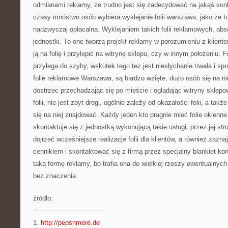
odmianami reklamy, że trudno jest się zadecydować na jakąś konk
czasy mnóstwo osób wybiera wyklejanie folii warszawa, jako że to 
nadzwyczaj opłacalna. Wyklejaniem takich folii reklamowych, abso
jednostki. To one tworzą projekt reklamy w porozumieniu z klient
ją na folię i przylepić na witrynę sklepu, czy w innym położeniu. F
przylega do szyby, wskutek tego też jest niesłychanie trwała i sp
folie reklamowe Warszawa, są bardzo wzięte, dużo osób się na n
dostrzec przechadzając się po mieście i oglądając witryny sklepo
folii, nie jest zbyt drogi, ogólnie zależy od okazałości folii, a także
się na niej znajdować. Każdy jeden kto pragnie mieć folie okien
skontaktuje się z jednostką wykonującą takie usługi, przez jej s
dojrzeć wcześniejsze realizacje folii dla klientów, a również zazn
cennikiem i skontaktować się z firmą przez specjalny blankiet k
taką formę reklamy, bo trafia ona do wielkiej rzeszy ewentualnych 
bez znaczenia.
źródło:
———————————
1.
http://pepshmere.de