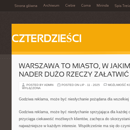
Archiwum
Ciebie
Coma
Mirinda
Strona główna
Spis Treśc
CZTERDZIEŚCI
WARSZAWA TO MIASTO, W JAKI
NADER DUŻO RZECZY ZAŁATWIĆ
POSTED BY ADMIN
POSTED ON LIP - 11 - 2025
MOŻLIWOŚĆ K
WYŁĄCZONA
Godziwa reklama, może być niesłychanie pożądana dla wszelkiej 
Godziwa reklama, może być niesłychanie sprzyjająca dla każdej d
przyciąga ciekawość możliwych klientów, zachęca do skorzystania 
najważniejsze w każdym interesie. Współcześnie ma się do czyni