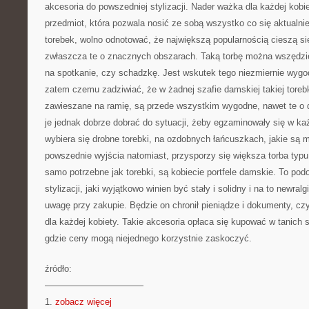
akcesoria do powszedniej stylizacji. Nader ważka dla każdej kobie
przedmiot, która pozwala nosić ze sobą wszystko co się aktualnie
torebek, wolno odnotować, że największą popularnością cieszą się
zwłaszcza te o znacznych obszarach. Taką torbę można wszędzie 
na spotkanie, czy schadzkę. Jest wskutek tego niezmiernie wygod
zatem czemu zadziwiać, że w żadnej szafie damskiej takiej torebk
zawieszane na ramię, są przede wszystkim wygodne, nawet te o 
je jednak dobrze dobrać do sytuacji, żeby egzaminowały się w ka
wybiera się drobne torebki, na ozdobnych łańcuszkach, jakie są 
powszednie wyjścia natomiast, przysporzy się większa torba typu
samo potrzebne jak torebki, są kobiecie portfele damskie. To pod
stylizacji, jaki wyjątkowo winien być stały i solidny i na to newra
uwagę przy zakupie. Będzie on chronił pieniądze i dokumenty, cz
dla każdej kobiety. Takie akcesoria opłaca się kupować w tanich 
gdzie ceny mogą niejednego korzystnie zaskoczyć.
źródło:
———————————
1.
zobacz więcej