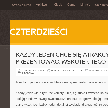
Archiwum
Ciebie
Coma
Mirinda
Strona główna
Spis Treśc
CZTERDZIEŚCI
KAŻDY JEDEN CHCE SIĘ ATRAKCY
PREZENTOWAĆ, WSKUTEK TEGO
POSTED BY ADMIN
POSTED ON SIE - 8 - 2025
MOŻLIWOŚĆ K
WYŁĄCZONA
Torebki to jedne z towarów, które cieszą się niesłychaną wziętośc
Każdy jeden wie o tym, że kobiety lubią się stroić i zwracać na si
oddają mnóstwo uwagi swojemu dziennemu designowi, dbają o make-
damy ważki jest każdy jeden detal jej wyglądu, dlatego też ze os