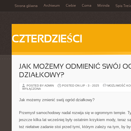
Archiwum
Ciebie
Coma
Mirinda
Strona główna
Spis Treśc
CZTERDZIEŚCI
JAK MOŻEMY ODMIENIĆ SWÓJ O
DZIAŁKOWY?
POSTED BY ADMIN
POSTED ON LIP - 3 - 2025
MOŻLIWOŚĆ K
WYŁĄCZONA
Jak możemy zmienić swój ogród działkowy?
Przemysł samochodowy nadal rozwija się w ogromnym tempie. T
jeszcze kilka lat wcześniej były ostatnim krzykiem mody, teraz są
też niełatwe zadanie stoi przed tymi, którym zależy na tym, by 