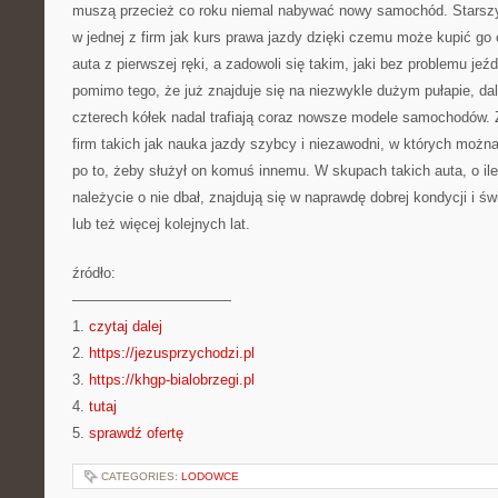
muszą przecież co roku niemal nabywać nowy samochód. Starsz
w jednej z firm jak kurs prawa jazdy dzięki czemu może kupić go 
auta z pierwszej ręki, a zadowoli się takim, jaki bez problemu j
pomimo tego, że już znajduje się na niezwykle dużym pułapie, dale
czterech kółek nadal trafiają coraz nowsze modele samochodów. Z 
firm takich jak nauka jazdy szybcy i niezawodni, w których moż
po to, żeby służył on komuś innemu. W skupach takich auta, o ile
należycie o nie dbał, znajdują się w naprawdę dobrej kondycji i św
lub też więcej kolejnych lat.
źródło:
———————————
1.
czytaj dalej
2.
https://jezusprzychodzi.pl
3.
https://khgp-bialobrzegi.pl
4.
tutaj
5.
sprawdź ofertę
CATEGORIES:
LODOWCE