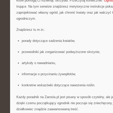
które pomogą Ci rozwinąć skrzydła. Przeczytaj koniecznie:
Ogród
trujące. Na tym serwisie znajdziesz merytoryczne instrukcje poka
zaprojektować własny ogród, jak chronić kwiaty oraz jak walczy
ogrodniczym.
Znajdziesz tu m.in.:
porady dotyczące sadzenia kwiatów,
przewodniki jak zorganizować podwyższone skrzynie,
artykuły o nawadnianiu,
informacje o przycinaniu żywopłotów,
konkretne wskazówki dotyczące nawożenia roślin.
Każdy poradnik na Zarosla.pl jest pisany w sposób czytelny, ale 
dzięki czemu początkujący ogrodnik nie poczuje się zniechęcon
działkowiec znajdzie zaawansowaną treść.