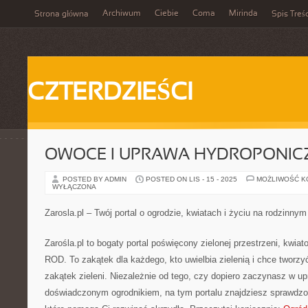
Archiwum
Ciebie
Coma
Mirinda
Strona główna
Spis Treśc
CZTERDZIEŚCI
OWOCE I UPRAWA HYDROPONIC
POSTED BY ADMIN
POSTED ON LIS - 15 - 2025
MOŻLIWOŚĆ 
WYŁĄCZONA
Zarosla.pl – Twój portal o ogrodzie, kwiatach i życiu na rodzinny
Zarośla.pl to bogaty portal poświęcony zielonej przestrzeni, kwia
ROD. To zakątek dla każdego, kto uwielbia zielenią i chce tworzy
zakątek zieleni. Niezależnie od tego, czy dopiero zaczynasz w upr
doświadczonym ogrodnikiem, na tym portalu znajdziesz sprawdz