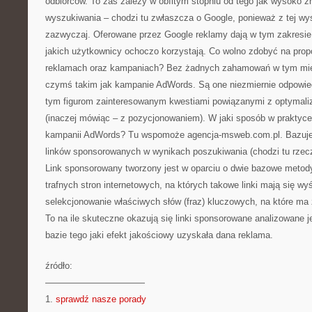
odbiorców. To zaś zależy w obfitym stopniu od tego jak wysoko zn
wyszukiwania – chodzi tu zwłaszcza o Google, ponieważ z tej wys
zazwyczaj. Oferowane przez Google reklamy dają w tym zakresie 
jakich użytkownicy ochoczo korzystają. Co wolno zdobyć na pro
reklamach oraz kampaniach? Bez żadnych zahamowań w tym mie
czymś takim jak kampanie AdWords. Są one niezmiernie odpowie
tym figurom zainteresowanym kwestiami powiązanymi z optymaliz
(inaczej mówiąc – z pozycjonowaniem). W jaki sposób w praktyc
kampanii AdWords? Tu wspomoże agencja-msweb.com.pl. Bazuje t
linków sponsorowanych w wynikach poszukiwania (chodzi tu rzecz
Link sponsorowany tworzony jest w oparciu o dwie bazowe metody.
trafnych stron internetowych, na których takowe linki mają się wy
selekcjonowanie właściwych słów (fraz) kluczowych, na które ma
To na ile skuteczne okazują się linki sponsorowane analizowane j
bazie tego jaki efekt jakościowy uzyskała dana reklama.
źródło:
———————————
1.
sprawdź nasze porady