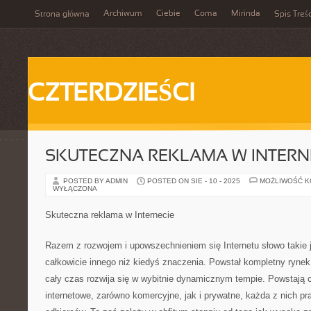
Archiwum
Ciebie
Coma
Mirinda
Strona główna
Spis Treśc
CZTERDZIEŚCI
SKUTECZNA REKLAMA W INTERN
POSTED BY ADMIN
POSTED ON SIE - 10 - 2025
MOŻLIWOŚĆ 
WYŁĄCZONA
Skuteczna reklama w Internecie
Razem z rozwojem i upowszechnieniem się Internetu słowo takie 
całkowicie innego niż kiedyś znaczenia. Powstał kompletny rynek 
cały czas rozwija się w wybitnie dynamicznym tempie. Powstają c
internetowe, zarówno komercyjne, jak i prywatne, każda z nich pr