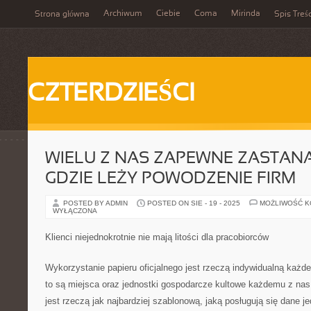
Archiwum
Ciebie
Coma
Mirinda
Strona główna
Spis Treśc
CZTERDZIEŚCI
WIELU Z NAS ZAPEWNE ZASTANA
GDZIE LEŻY POWODZENIE FIRM
POSTED BY ADMIN
POSTED ON SIE - 19 - 2025
MOŻLIWOŚĆ 
WYŁĄCZONA
Klienci niejednokrotnie nie mają litości dla pracobiorców
Wykorzystanie papieru oficjalnego jest rzeczą indywidualną każ
to są miejsca oraz jednostki gospodarcze kultowe każdemu z nas,
jest rzeczą jak najbardziej szablonową, jaką posługują się dane j