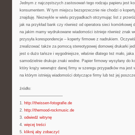
Jednym z najczęstszych zastosowań tego rodzaju papieru jest k
konsumentem. W tym miejscu bezsprzecznie nie chodzi o koperty, 
znajduję. Niezwykle w wielu przypadkach otrzymując list z przeró
jak na przykład bank czy również od operatora sieci komórkowej 
na jakim mamy wydrukowane wiadomości istnieje również znak wo
przysyła korespondencje – koperty firmowe z nadrukiem. Oczywiś
zrealizować także za pomocą stereotypowej domowej drukarki jedn
jest o dużo tańsze i wygodniejsze, właśnie dlatego też mało, jak
samodzielnie drukuje znaki wodne. Papier firmowy wysyłany do k
który krąży wewnątrz danej firmy w szeregu przypadków ma jest
na którym istnieją wiadomości dotyczące firmy lub też jej poszcz
źródło:
———————————
1.
http://theissen-fotografie.de
2.
http://themood-rockmusic.de
3.
odwiedź witrynę
4.
więcej treści
5.
kliknij aby zobaczyć