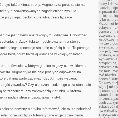
pracy i decy
że być także klimat strony. Augmentyka porusza się na
bardziej odp
t teksty o zaawansowanych zagadnieniach zyskują
kupować duż
mniej, ale l
 przyciągać osoby, które lubią treści łączące
tylko estety
Przedmiot tr
dobrych mate
generuje mni
ść nie jest czymś abstrakcyjnym i odległym. Przyszłość
oczywiście, 
współczesną
 asystentach. Dzięki tekstom publikowanym na stronie
i w wielu ob
zwiększać d
rnie odległe koncepcje stają się częścią biura. To pomaga
gdy jedynym 
które będą coraz bardziej widoczne w kolejnych latach.
dostawy, a j
wytwarzania
przypomina, 
atora po świecie, w którym granica między człowiekiem a
natychmiast
nie musi by
zywista. Augmentyka nie daje prostych odpowiedzi na
być również
które pytania warto zadawać. Czy AI może wspierać
docenić kuns
Ciekawym zja
 część zawodów? Czy ulepszanie ludzkiego ciała stanie się
więcej młody
sposób na ba
 ostrzeżeniem, czy zapowiedzią kierunku, w którym
latach domi
ienia nadają stronie rozpoznawalny styl.
prezentacjac
osób zaczyna
zobaczyć i d
logiczne powinny nie tylko informować, ale także pobudzać
niż wirtualn
z rzeczywist
rolę, ponieważ łączy futurystyczne wizje. Dzięki temu