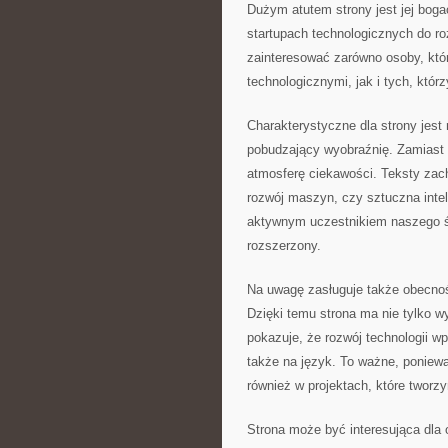
Dużym atutem strony jest jej bog
startupach technologicznych do r
zainteresować zarówno osoby, któ
technologicznymi, jak i tych, któr
Charakterystyczne dla strony jest
pobudzający wyobraźnię. Zamiast 
atmosferę ciekawości. Teksty zac
rozwój maszyn, czy sztuczna intel
aktywnym uczestnikiem naszego św
rozszerzony.
Na uwagę zasługuje także obecnoś
Dzięki temu strona ma nie tylko w
pokazuje, że rozwój technologii wpł
także na język. To ważne, poniewa
również w projektach, które tworz
Strona może być interesująca dla 