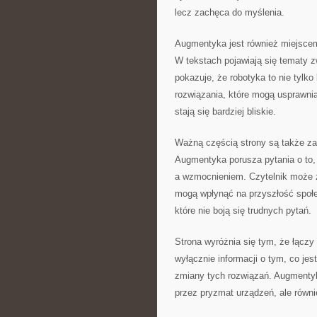
lecz zachęca do myślenia.
Augmentyka jest również miejsce
W tekstach pojawiają się tematy z
pokazuje, że robotyka to nie tylko
rozwiązania, które mogą usprawnia
stają się bardziej bliskie.
Ważną częścią strony są także za
Augmentyka porusza pytania o to, 
a wzmocnieniem. Czytelnik może z
mogą wpłynąć na przyszłość społec
które nie boją się trudnych pytań.
Strona wyróżnia się tym, że łączy 
wyłącznie informacji o tym, co jes
zmiany tych rozwiązań. Augmentyka
przez pryzmat urządzeń, ale równi