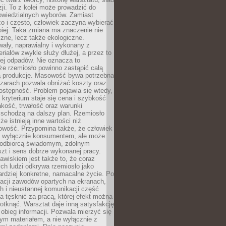
zji. To z kolei może prowadzić do
owiedzialnych wyborów. Zamiast
o i często, człowiek zaczyna wybierać
epiej. Taka zmiana ma znaczenie nie
czne, lecz także ekologiczne.
wały, naprawialny i wykonany z
riałów zwykle służy dłużej, a przez to
ej odpadów. Nie oznacza to
że rzemiosło powinno zastąpić całą
 produkcję. Masowość bywa potrzebna
szarach pozwala obniżać koszty oraz
ostępność. Problem pojawia się wtedy,
kryterium staje się cena i szybkość
akość, trwałość oraz warunki
 schodzą na dalszy plan. Rzemiosło
że istnieją inne wartości niż
owość. Przypomina także, że człowiek
ć wyłącznie konsumentem, ale może
 odbiorcą świadomym, zdolnym
zt i sens dobrze wykonanej pracy.
wiskiem jest także to, że coraz
ch ludzi odkrywa rzemiosło jako
rdziej konkretne, namacalne życie. Po
nacji zawodów opartych na ekranach,
h i nieustannej komunikacji część
 tęsknić za pracą, której efekt można
otknąć. Warsztat daje inną satysfakcję
y obieg informacji. Pozwala mierzyć się
ym materiałem, a nie wyłącznie z