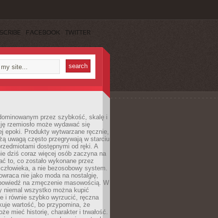
SCRIBE
FACEBOOK
TWITTER
dominowanym przez szybkość, skalę i
ję rzemiosło może wydawać się
j epoki. Produkty wytwarzane ręcznie,
użą uwagą często przegrywają w starciu
rzedmiotami dostępnymi od ręki. A
ie dziś coraz więcej osób zaczyna na
ać to, co zostało wykonane przez
 człowieka, a nie bezosobowy system.
wraca nie jako moda na nostalgię,
dpowiedź na zmęczenie masowością. W
y niemal wszystko można kupić
e i równie szybko wyrzucić, ręczna
uje wartość, bo przypomina, że
że mieć historię, charakter i trwałość.