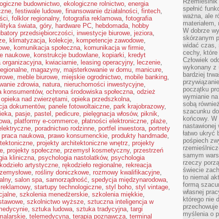
Rzemieślnik 
logiczne budownictwo
,
ekologiczne rolnictwo
,
energia
spełnić funk
yczne
,
festiwale ludowe
,
finansowanie działalności
,
fintech
,
ważna, ale r
ści
,
folklor regionalny
,
fotografia reklamowa
,
fotografia
materiałem,
lityka świata
,
góry
,
hardware PC
,
hebdomada
,
hobby
W dobrze wy
ubatory przedsiębiorczości
,
inwestycje biurowe
,
jeziora
,
skórzanym p
ze
,
klimatyzacja
,
kolekcje
,
kompetencje zawodowe
,
widać czas, 
owe
,
komunikacja społeczna
,
komunikacja w firmie
,
cechy, które
je naukowe
,
konstrukcje budowlane
,
kopiarki
,
kredyt
Człowiek odc
a organizacyjna
,
kwiaciarnie
,
leasing operacyjny
,
leczenie
,
wykonany z 
regionalne
,
magazyny
,
majsterkowanie w domu
,
manicure
,
bardziej trwa
urowe
,
meble biurowe
,
miejskie ogrodnictwo
,
mobile banking
,
przywiązanie
wanie zdrowia
,
natura
,
nieruchomości inwestycyjne
,
początku pro
a konsumentów
,
ochrona środowiska społeczna
,
odzież
wymianie na 
,
opieka nad zwierzętami
,
opieka przedszkolna
,
sobą również
acja dokumentów
,
panele fotowoltaiczne
,
park krajobrazowy
,
szacunku do 
ieka
,
pasje
,
pastel
,
pedicure
,
pielęgnacja włosów
,
piknik
,
końcowy. W p
kowa
,
platformy e-commerce
,
płatności elektroniczne
,
plaże
,
nastawionej 
elektryczne
,
poradnictwo rodzinne
,
portfel inwestora
,
portrety
łatwo ukryć 
,
praca naukowa
,
prawo konsumenckie
,
produkty handmade
,
pośpiech zwy
itektoniczne
,
projekty architektoniczne wnętrz
,
projekty
rzemieślnicz
e
,
projekty społeczne
,
przemysł kosmetyczny
,
przestrzeń
samym warsz
ia kliniczna
,
psychologia nastolatków
,
psychologia
rzeczy porzą
kodzieło artystyczne
,
rękodzieło regionalne
,
rekreacja
świecie zac
rzemysłowe
,
rośliny doniczkowe
,
rozmowy kwalifikacyjne
,
to niemal ak
alny
,
salon spa
,
samorządność
,
spedycja międzynarodowa
,
formą szacu
 reklamowy
,
startupy technologiczne
,
styl boho
,
styl vintage
,
własnej prac
cjalne
,
szkolenia menedżerskie
,
szkolenia miękkie
,
którego nie 
dstawowe
,
szkolnictwo wyższe
,
sztuczna inteligencja w
przechowuje 
 medycynie
,
sztuka ludowa
,
sztuka tradycyjna
,
targi
myślenia o 
malarskie
,
telemedycyna
,
terapia poznawcza
,
terminal