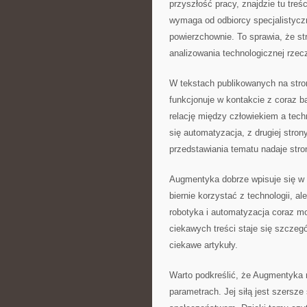
przyszłość pracy, znajdzie tu tr
wymaga od odbiorcy specjalistyczn
powierzchownie. To sprawia, że s
analizowania technologicznej rzec
W tekstach publikowanych na stron
funkcjonuje w kontakcie z coraz
relację między człowiekiem a techn
się automatyzacja, z drugiej stron
przedstawiania tematu nadaje stron
Augmentyka dobrze wpisuje się w p
biernie korzystać z technologii, a
robotyka i automatyzacja coraz mo
ciekawych treści staje się szczeg
ciekawe artykuły.
Warto podkreślić, że Augmentyka n
parametrach. Jej siłą jest szersze 