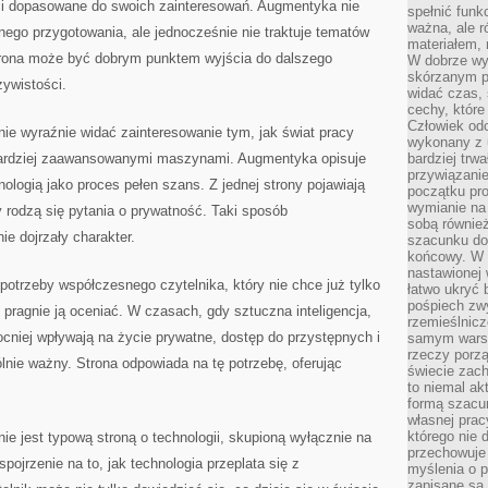
eści dopasowane do swoich zainteresowań. Augmentyka nie
spełnić funk
ważna, ale r
ego przygotowania, ale jednocześnie nie traktuje tematów
materiałem,
trona może być dobrym punktem wyjścia do dalszego
W dobrze wy
skórzanym p
zywistości.
widać czas, 
cechy, które
Człowiek odc
ie wyraźnie widać zainteresowanie tym, jak świat pracy
wykonany z 
 bardziej zaawansowanymi maszynami. Augmentyka opisuje
bardziej trwa
przywiązanie
ologią jako proces pełen szans. Z jednej strony pojawiają
początku pro
wymianie na 
y rodzą się pytania o prywatność. Taki sposób
sobą również
ie dojrzały charakter.
szacunku do 
końcowy. W p
nastawionej 
otrzeby współczesnego czytelnika, który nie chce już tylko
łatwo ukryć 
pośpiech zwy
le pragnie ją oceniać. W czasach, gdy sztuczna inteligencja,
rzemieślnicz
cniej wpływają na życie prywatne, dostęp do przystępnych i
samym warsz
rzeczy porzą
ólnie ważny. Strona odpowiada na tę potrzebę, oferując
świecie zac
to niemal ak
formą szacu
własnej prac
którego nie 
ie jest typową stroną o technologii, skupioną wyłącznie na
przechowuje 
spojrzenie na to, jak technologia przeplata się z
myślenia o 
zapisane są 