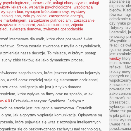
zapisane są 
ty psychologiczne
,
uprawa ziół
,
usługi charytatywne
,
usługi
się przez ob
wizyty lekarskie
,
wsparcie psychologiczne
,
współpraca
błędów. Kied
,
wynajem biur
,
wynajem krótkoterminowy
,
wystawy
również frag
,
zabiegi spa
,
zakupy online
,
zarządzanie energią
,
odradzanie r
ie marketingiem
,
zarządzanie płatnościami
,
zarządzanie
czy rynku pr
arządzanie zmianami
,
zaufanie publiczne
,
zdjęcia
Dotyczy to z
zieci
,
zwierzęta domowe
,
zwierzęta gospodarskie
i ceramiki, j
renowacji p
zeń internetowa dla osób, które chcą poznawać świat
Wszystkie t
relacji czło
czeństwo. Strona została stworzona z myślą o czytelnikach,
ręcznej prac
oty zmieniają nasze decyzje. To miejsce, w którym postęp
jest zamkni
wiedzy
który
o suchy zbiór faktów, ale jako dynamiczny proces.
musi oznacz
refleksji. M
rzeczy nowyc
oświęcone zagadnieniom, które jeszcze niedawno kojarzyły
opartych na 
ction, a dziś coraz częściej stają się elementem codziennej
współczesny
z nowoczesn
 sztuczna inteligencja nie jest już tylko domeną
powstają prz
zakorzenion
narzędziem, które wpływa na firmy oraz na sposób, w jaki
że rozwój ni
wo 4.0
i Człowiek–Maszyna: Symbioza. Jednym z
przeszłości
wykorzystani
ch na stronie jest inteligencja maszynowa. Czytelnik
Warto też pa
i o tym, jak algorytmy wspierają komunikację. Opisywane są
w jaki patr
rzecz wykona
grożenia, które pojawiają się wraz z rozwojem inteligentnych
uwagę na jej
powstawania
 ogranicza się do bezkrytycznego zachwytu nad technologią,