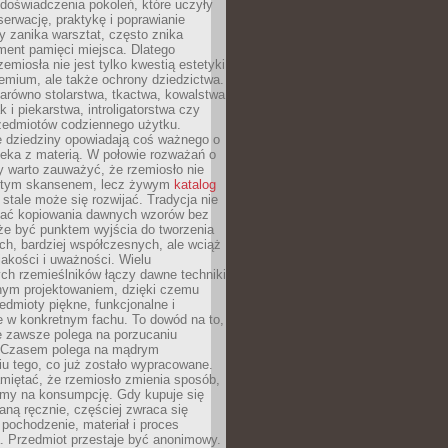
doświadczenia pokoleń, które uczyły
serwację, praktykę i poprawianie
y zanika warsztat, często znika
ment pamięci miejsca. Dlatego
zemiosła nie jest tylko kwestią estetyki
emium, ale także ochrony dziedzictwa.
arówno stolarstwa, tkactwa, kowalstwa
ak i piekarstwa, introligatorstwa czy
rzedmiotów codziennego użytku.
e dziedziny opowiadają coś ważnego o
wieka z materią. W połowie rozważań o
y warto zauważyć, że rzemiosło nie
ętym skansenem, lecz żywym
katalog
 stale może się rozwijać. Tradycja nie
ać kopiowania dawnych wzorów bez
oże być punktem wyjścia do tworzenia
h, bardziej współczesnych, ale wciąż
jakości i uważności. Wielu
ch rzemieślników łączy dawne techniki
ym projektowaniem, dzięki czemu
edmioty piękne, funkcjonalne i
e w konkretnym fachu. To dowód na to,
e zawsze polega na porzucaniu
. Czasem polega na mądrym
u tego, co już zostało wypracowane.
miętać, że rzemiosło zmienia sposób,
zymy na konsumpcję. Gdy kupuje się
ną ręcznie, częściej zwraca się
 pochodzenie, materiał i proces
. Przedmiot przestaje być anonimowy.