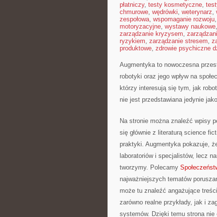
płatniczy
,
testy kosmetyczne
,
tes
chmurowe
,
wędrówki
,
weterynarz
,
zespołowa
,
wspomaganie rozwoju
motoryzacyjne
,
wystawy naukowe
zarządzanie kryzysem
,
zarządzan
ryzykiem
,
zarządzanie stresem
,
z
produktowe
,
zdrowie psychiczne d
Augmentyka to nowoczesna przestr
robotyki oraz jego wpływ na społe
którzy interesują się tym, jak rob
nie jest przedstawiana jedynie jak
Na stronie można znaleźć wpisy p
się głównie z literaturą science fi
praktyki. Augmentyka pokazuje, że
laboratoriów i specjalistów, lecz 
tworzymy. Polecamy
Społeczeńst
najważniejszych tematów poruszany
może tu znaleźć angażujące treśc
zarówno realne przykłady, jak i za
systemów. Dzięki temu strona nie