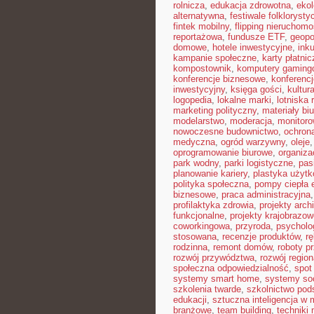
rolnicza
,
edukacja zdrowotna
,
eko
alternatywna
,
festiwale folkloryst
fintek mobilny
,
flipping nieruchomo
reportażowa
,
fundusze ETF
,
geopo
domowe
,
hotele inwestycyjne
,
ink
kampanie społeczne
,
karty płatnic
kompostownik
,
komputery gaming
konferencje biznesowe
,
konferenc
inwestycyjny
,
księga gości
,
kultur
logopedia
,
lokalne marki
,
lotniska 
marketing polityczny
,
materiały bi
modelarstwo
,
moderacja
,
monitoro
nowoczesne budownictwo
,
ochron
medyczna
,
ogród warzywny
,
oleje
oprogramowanie biurowe
,
organiz
park wodny
,
parki logistyczne
,
pas
planowanie kariery
,
plastyka użyt
polityka społeczna
,
pompy ciepła 
biznesowe
,
praca administracyjna
profilaktyka zdrowia
,
projekty arch
funkcjonalne
,
projekty krajobrazow
coworkingowa
,
przyroda
,
psycholog
stosowana
,
recenzje produktów
,
rę
rodzinna
,
remont domów
,
roboty p
rozwój przywództwa
,
rozwój region
społeczna odpowiedzialność
,
spot
systemy smart home
,
systemy so
szkolenia twarde
,
szkolnictwo po
edukacji
,
sztuczna inteligencja w
branżowe
,
team building
,
techniki 