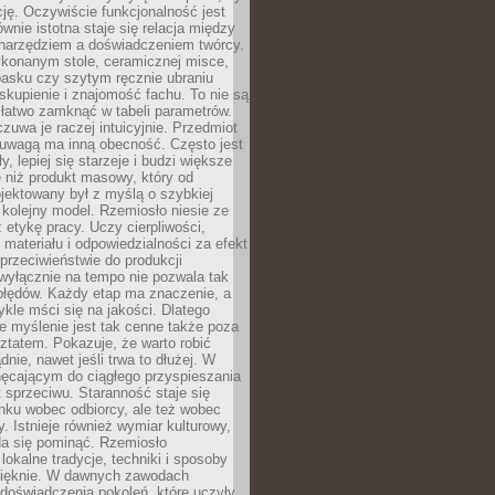
cję. Oczywiście funkcjonalność jest
ównie istotna staje się relacja między
 narzędziem a doświadczeniem twórcy.
konanym stole, ceramicznej misce,
asku czy szytym ręcznie ubraniu
skupienie i znajomość fachu. To nie są
 łatwo zamknąć w tabeli parametrów.
zuwa je raczej intuicyjnie. Przedmiot
uwagą ma inną obecność. Często jest
ły, lepiej się starzeje i budzi większe
 niż produkt masowy, który od
jektowany był z myślą o szybkiej
kolejny model. Rzemiosło niesie ze
 etykę pracy. Uczy cierpliwości,
materiału i odpowiedzialności za efekt
rzeciwieństwie do produkcji
wyłącznie na tempo nie pozwala tak
błędów. Każdy etap ma znaczenie, a
kle mści się na jakości. Dlatego
e myślenie jest tak cenne także poza
tatem. Pokazuje, że warto robić
dnie, nawet jeśli trwa to dłużej. W
hęcającym do ciągłego przyspieszania
t sprzeciwu. Staranność staje się
nku wobec odbiorcy, ale też wobec
y. Istnieje również wymiar kulturowy,
da się pominąć. Rzemiosło
lokalne tradycje, techniki i sposoby
pięknie. W dawnych zawodach
doświadczenia pokoleń, które uczyły