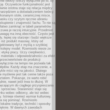
nie tworzy rzeczy wyłącznie po to, by
cję. Oczywiście funkcjonalność jest
ównie istotna staje się relacja między
 narzędziem a doświadczeniem twórcy.
konanym stole, ceramicznej misce,
asku czy szytym ręcznie ubraniu
skupienie i znajomość fachu. To nie są
 łatwo zamknąć w tabeli parametrów.
zuwa je raczej intuicyjnie. Przedmiot
uwagą ma inną obecność. Często jest
ły, lepiej się starzeje i budzi większe
 niż produkt masowy, który od
jektowany był z myślą o szybkiej
kolejny model. Rzemiosło niesie ze
 etykę pracy. Uczy cierpliwości,
materiału i odpowiedzialności za efekt
rzeciwieństwie do produkcji
wyłącznie na tempo nie pozwala tak
błędów. Każdy etap ma znaczenie, a
kle mści się na jakości. Dlatego
e myślenie jest tak cenne także poza
tatem. Pokazuje, że warto robić
dnie, nawet jeśli trwa to dłużej. W
hęcającym do ciągłego przyspieszania
t sprzeciwu. Staranność staje się
nku wobec odbiorcy, ale też wobec
y. Istnieje również wymiar kulturowy,
da się pominąć. Rzemiosło
lokalne tradycje, techniki i sposoby
pięknie. W dawnych zawodach