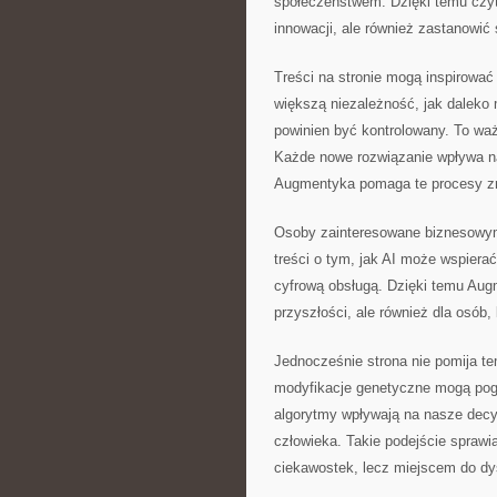
społeczeństwem. Dzięki temu czyte
innowacji, ale również zastanowić 
Treści na stronie mogą inspirowa
większą niezależność, jak daleko
powinien być kontrolowany. To waż
Każde nowe rozwiązanie wpływa na 
Augmentyka pomaga te procesy z
Osoby zainteresowane biznesowym
treści o tym, jak AI może wspiera
cyfrową obsługą. Dzięki temu Aug
przyszłości, ale również dla osób,
Jednocześnie strona nie pomija te
modyfikacje genetyczne mogą pogł
algorytmy wpływają na nasze decyz
człowieka. Takie podejście sprawi
ciekawostek, lecz miejscem do dy