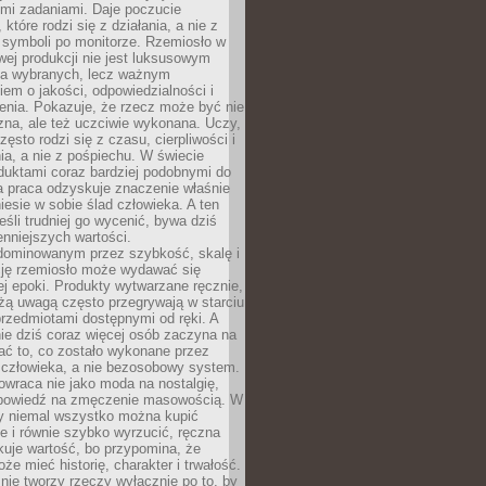
ymi zadaniami. Daje poczucie
które rodzi się z działania, a nie z
 symboli po monitorze. Rzemiosło w
ej produkcji nie jest luksusowym
la wybranych, lecz ważnym
em o jakości, odpowiedzialności i
enia. Pokazuje, że rzecz może być nie
zna, ale też uczciwie wykonana. Uczy,
zęsto rodzi się z czasu, cierpliwości i
a, a nie z pośpiechu. W świecie
duktami coraz bardziej podobnymi do
a praca odzyskuje znaczenie właśnie
niesie w sobie ślad człowieka. A ten
jeśli trudniej go wycenić, bywa dziś
enniejszych wartości.
dominowanym przez szybkość, skalę i
ję rzemiosło może wydawać się
j epoki. Produkty wytwarzane ręcznie,
użą uwagą często przegrywają w starciu
rzedmiotami dostępnymi od ręki. A
ie dziś coraz więcej osób zaczyna na
ać to, co zostało wykonane przez
 człowieka, a nie bezosobowy system.
wraca nie jako moda na nostalgię,
dpowiedź na zmęczenie masowością. W
y niemal wszystko można kupić
e i równie szybko wyrzucić, ręczna
uje wartość, bo przypomina, że
że mieć historię, charakter i trwałość.
nie tworzy rzeczy wyłącznie po to, by