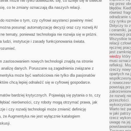
lnik może nie tylko dowiedzieć się, co dzieje się w świecie
się przez ob
się, co te zmiany oznaczają dla naszych relacji.
błędów. Kied
również frag
odradzanie r
ć do rozmów o tym, czy cyfrowi asystenci powinny mieć
czy rynku pr
Dotyczy to z
 można posunąć automatyzację decyzji oraz czy rozwój AI
i ceramiki, j
ne tematy, ponieważ technologia nie rozwija się w próżni.
renowacji p
Wszystkie t
ludzi, instytucje i zasady funkcjonowania świata.
relacji czło
ręcznej prac
rozumieć.
jest zamkni
wiedzy
który
musi oznacz
 zastosowaniem nowych technologii znajdą na stronie
refleksji. M
ć analizę danych. Poruszane są zagadnienia związane z
rzeczy nowyc
opartych na 
mentyka może być wartościowa nie tylko dla pasjonatów
współczesny
 które chcą lepiej odnaleźć się w cyfrowej gospodarce.
z nowoczesn
powstają prz
zakorzenion
matów bardziej krytycznych. Pojawiają się pytania o to, czy
że rozwój ni
przeszłości
ębiać nierówności, czy roboty mogą otrzymać prawa, jak
wykorzystani
Warto też pa
je i czy rozwój technologii może zmienić definicję
w jaki patr
a, że Augmentyka nie jest wyłącznie katalogiem
rzecz wykona
uwagę na jej
skusji.
powstawania
Zaczyna mieć