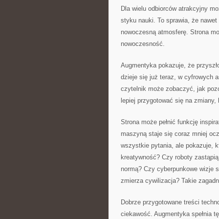
Dla wielu odbiorców atrakcyjny mo
styku nauki. To sprawia, że nawe
nowoczesną atmosferę. Strona może
nowoczesność.
Augmentyka pokazuje, że przyszło
dzieje się już teraz, w cyfrowych
czytelnik może zobaczyć, jak pozo
lepiej przygotować się na zmiany, 
Strona może pełnić funkcję inspir
maszyną staje się coraz mniej oc
wszystkie pytania, ale pokazuje, 
kreatywność? Czy roboty zastąpią
normą? Czy cyberpunkowe wizje są
zmierza cywilizacja? Takie zagadn
Dobrze przygotowane treści techno
ciekawość. Augmentyka spełnia tę 