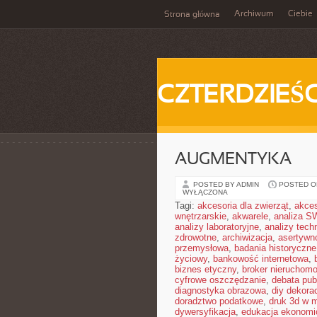
Archiwum
Ciebie
Strona główna
CZTERDZIEŚC
AUGMENTYKA
POSTED BY ADMIN
POSTED ON
WYŁĄCZONA
Tagi:
akcesoria dla zwierząt
,
akces
wnętrzarskie
,
akwarele
,
analiza S
analizy laboratoryjne
,
analizy tech
zdrowotne
,
archiwizacja
,
asertywn
przemysłowa
,
badania historyczne
życiowy
,
bankowość internetowa
,
biznes etyczny
,
broker nieruchomo
cyfrowe oszczędzanie
,
debata pub
diagnostyka obrazowa
,
diy dekora
doradztwo podatkowe
,
druk 3d w 
dywersyfikacja
,
edukacja ekonomi