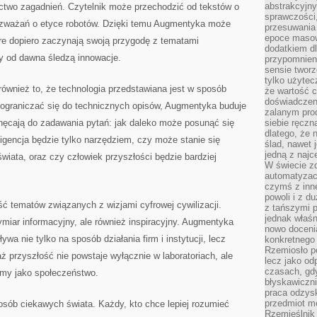
abstrakcyjn
actwo zagadnień. Czytelnik może przechodzić od tekstów o
sprawczości, 
ozważań o etyce robotów. Dzięki temu Augmentyka może
przesuwania
epoce masow
re dopiero zaczynają swoją przygodę z tematami
dodatkiem d
zy od dawna śledzą innowacje.
przypomnieni
sensie tworz
tylko użytec
 również to, że technologia przedstawiana jest w sposób
że wartość c
doświadczeni
ograniczać się do technicznych opisów, Augmentyka buduje
zalanym pro
hęcają do zadawania pytań: jak daleko może posunąć się
siebie ręczn
dlatego, że 
igencja będzie tylko narzędziem, czy może stanie się
ślad, nawet 
jedną z najc
iata, oraz czy człowiek przyszłości będzie bardziej
W świecie z
automatyzac
czymś z inne
powoli i z d
ć tematów związanych z wizjami cyfrowej cywilizacji.
z tańszymi p
jednak właśn
ymiar informacyjny, ale również inspiracyjny. Augmentyka
nowo doceni
ywa nie tylko na sposób działania firm i instytucji, lecz
konkretnego
Rzemiosło po
ż przyszłość nie powstaje wyłącznie w laboratoriach, ale
lecz jako o
czasach, gd
ymy jako społeczeństwo.
błyskawiczni
praca odzysk
przedmiot mo
osób ciekawych świata. Każdy, kto chce lepiej rozumieć
Rzemieślnik 