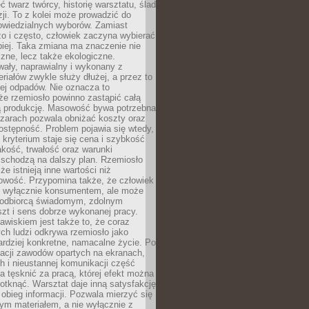
 twarz twórcy, historię warsztatu, ślad
zji. To z kolei może prowadzić do
owiedzialnych wyborów. Zamiast
o i często, człowiek zaczyna wybierać
epiej. Taka zmiana ma znaczenie nie
czne, lecz także ekologiczne.
wały, naprawialny i wykonany z
riałów zwykle służy dłużej, a przez to
ej odpadów. Nie oznacza to
że rzemiosło powinno zastąpić całą
 produkcję. Masowość bywa potrzebna
szarach pozwala obniżać koszty oraz
ostępność. Problem pojawia się wtedy,
kryterium staje się cena i szybkość
akość, trwałość oraz warunki
 schodzą na dalszy plan. Rzemiosło
że istnieją inne wartości niż
owość. Przypomina także, że człowiek
ć wyłącznie konsumentem, ale może
 odbiorcą świadomym, zdolnym
zt i sens dobrze wykonanej pracy.
wiskiem jest także to, że coraz
ch ludzi odkrywa rzemiosło jako
rdziej konkretne, namacalne życie. Po
nacji zawodów opartych na ekranach,
h i nieustannej komunikacji część
 tęsknić za pracą, której efekt można
otknąć. Warsztat daje inną satysfakcję
y obieg informacji. Pozwala mierzyć się
ym materiałem, a nie wyłącznie z