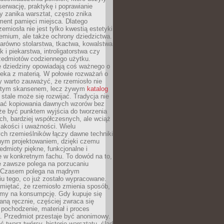
serwację, praktykę i poprawianie
y zanika warsztat, często znika
ment pamięci miejsca. Dlatego
zemiosła nie jest tylko kwestią estetyki
emium, ale także ochrony dziedzictwa.
arówno stolarstwa, tkactwa, kowalstwa
ak i piekarstwa, introligatorstwa czy
rzedmiotów codziennego użytku.
e dziedziny opowiadają coś ważnego o
wieka z materią. W połowie rozważań o
y warto zauważyć, że rzemiosło nie
ętym skansenem, lecz żywym
katalog
 stale może się rozwijać. Tradycja nie
ać kopiowania dawnych wzorów bez
oże być punktem wyjścia do tworzenia
h, bardziej współczesnych, ale wciąż
jakości i uważności. Wielu
ch rzemieślników łączy dawne techniki
ym projektowaniem, dzięki czemu
edmioty piękne, funkcjonalne i
e w konkretnym fachu. To dowód na to,
e zawsze polega na porzucaniu
. Czasem polega na mądrym
u tego, co już zostało wypracowane.
miętać, że rzemiosło zmienia sposób,
zymy na konsumpcję. Gdy kupuje się
ną ręcznie, częściej zwraca się
 pochodzenie, materiał i proces
. Przedmiot przestaje być anonimowy.
 twarz twórcy, historię warsztatu, ślad