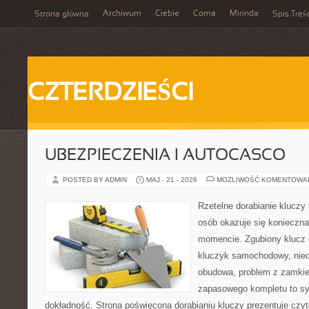
Archiwum
Ciebie
Coma
Mirinda
Strona główna
Spis Treśc
CZTERDZIEŚCI
UBEZPIECZENIA I AUTOCASCO
POSTED BY ADMIN
MAJ - 21 - 2026
MOŻLIWOŚĆ KOMENTOWA
Rzetelne dorabianie kluczy t
osób okazuje się konieczn
momencie. Zgubiony klucz 
kluczyk samochodowy, niedz
obudowa, problem z zamkie
zapasowego kompletu to syt
dokładność. Strona poświęcona dorabianiu kluczy prezentuje czyt