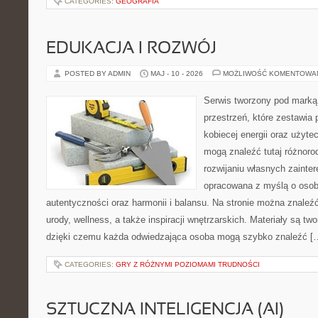
CATEGORIES:
GEOGRAFIA
EDUKACJA I ROZWÓJ
POSTED BY ADMIN
MAJ - 10 - 2026
MOŻLIWOŚĆ KOMENTOWA
Serwis tworzony pod marką
przestrzeń, które zestawia 
kobiecej energii oraz użyte
mogą znaleźć tutaj różnorod
rozwijaniu własnych zainte
opracowana z myślą o osob
autentyczności oraz harmonii i balansu. Na stronie można znaleźć
urody, wellness, a także inspiracji wnętrzarskich. Materiały są t
dzięki czemu każda odwiedzająca osoba mogą szybko znaleźć [
CATEGORIES:
GRY Z RÓŻNYMI POZIOMAMI TRUDNOŚCI
SZTUCZNA INTELIGENCJA (AI)