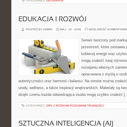
CATEGORIES:
GEOGRAFIA
EDUKACJA I ROZWÓJ
POSTED BY ADMIN
MAJ - 10 - 2026
MOŻLIWOŚĆ KOMENTOWA
Serwis tworzony pod marką
przestrzeń, które zestawia 
kobiecej energii oraz użyte
mogą znaleźć tutaj różnorod
rozwijaniu własnych zainte
opracowana z myślą o osob
autentyczności oraz harmonii i balansu. Na stronie można znaleźć
urody, wellness, a także inspiracji wnętrzarskich. Materiały są t
dzięki czemu każda odwiedzająca osoba mogą szybko znaleźć [
CATEGORIES:
GRY Z RÓŻNYMI POZIOMAMI TRUDNOŚCI
SZTUCZNA INTELIGENCJA (AI)