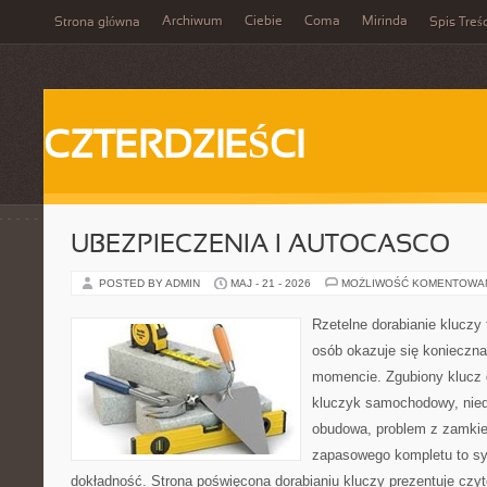
Archiwum
Ciebie
Coma
Mirinda
Strona główna
Spis Treśc
CZTERDZIEŚCI
UBEZPIECZENIA I AUTOCASCO
POSTED BY ADMIN
MAJ - 21 - 2026
MOŻLIWOŚĆ KOMENTOWA
Rzetelne dorabianie kluczy t
osób okazuje się konieczn
momencie. Zgubiony klucz 
kluczyk samochodowy, niedz
obudowa, problem z zamkie
zapasowego kompletu to syt
dokładność. Strona poświęcona dorabianiu kluczy prezentuje czyt