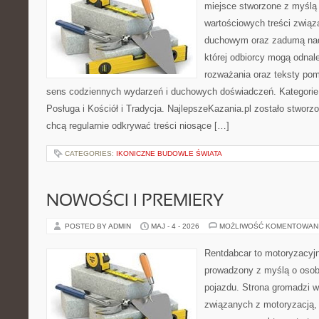
miejsce stworzone z myślą 
wartościowych treści związ
duchowym oraz zadumą nad
której odbiorcy mogą odnal
rozważania oraz teksty pom
sens codziennych wydarzeń i duchowych doświadczeń. Kategorie n
Posługa i Kościół i Tradycja. NajlepszeKazania.pl zostało stworz
chcą regularnie odkrywać treści niosące […]
CATEGORIES:
IKONICZNE BUDOWLE ŚWIATA
NOWOŚCI I PREMIERY
POSTED BY ADMIN
MAJ - 4 - 2026
MOŻLIWOŚĆ KOMENTOWAN
Rentdabcar to motoryzacyjn
prowadzony z myślą o osob
pojazdu. Strona gromadzi 
związanych z motoryzacją,