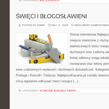
CATEGORIES:
BALTICAYACHTS
ŚWIĘCI I BŁOGOSŁAWIENI
POSTED BY ADMIN
MAJ - 6 - 2026
MOŻLIWOŚĆ KOMENTOWAN
Strona internetowa Najleps
miejsce stworzone z myślą 
wartościowych treści związ
duchowym oraz zadumą nad
której odbiorcy mogą odnal
rozważania oraz teksty pom
sens codziennych wydarzeń i duchowych doświadczeń. Kategorie n
Posługa i Kościół i Tradycja. NajlepszeKazania.pl zostało stworz
chcą regularnie odkrywać treści niosące […]
CATEGORIES:
IKONICZNE BUDOWLE ŚWIATA