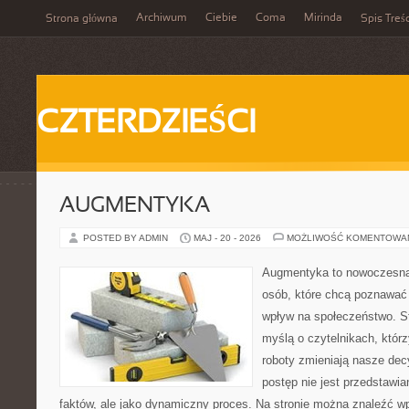
Archiwum
Ciebie
Coma
Mirinda
Strona główna
Spis Treśc
CZTERDZIEŚCI
AUGMENTYKA
POSTED BY ADMIN
MAJ - 20 - 2026
MOŻLIWOŚĆ KOMENTOWA
Augmentyka to nowoczesna 
osób, które chcą poznawać 
wpływ na społeczeństwo. St
myślą o czytelnikach, którzy
roboty zmieniają nasze dec
postęp nie jest przedstawia
faktów, ale jako dynamiczny proces. Na stronie można znaleźć w