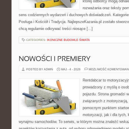
której odbiorcy mogą odnal
rozważania oraz teksty pom
sens codziennych wydarzeń i duchowych doświadczeń. Kategorie n
Posługa i Kościół i Tradycja. NajlepszeKazania.pl zostało stworz
chcą regularnie odkrywać treści niosące […]
CATEGORIES:
IKONICZNE BUDOWLE ŚWIATA
NOWOŚCI I PREMIERY
POSTED BY ADMIN
MAJ - 4 - 2026
MOŻLIWOŚĆ KOMENTOWAN
Rentdabcar to motoryzacyjn
prowadzony z myślą o osob
pojazdu. Strona gromadzi 
związanych z motoryzacją,
pomocnym punktem startow
motoryzacji, jak i dla tych,
wynajmu samochodów. To serwis, w którym można znaleźć wska
aspektów korzystania z auta, od wyboru odpowiedniego modelu aż