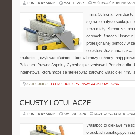
POSTED BY ADMIN
MAJ - 1 - 2026
MOŻLIWOŚĆ KOMENTOWAN
Firma Ochrona Twierdza to 
się na tematyce spokoju i 
zrozumiały. Strona została
osobach, firmach i instytuc
profesjonalnej pomocy w za
obiektów. Już sama nazwa T
zaufaniem, czyli wartościami, które w branży ochrony mają pierw
Polecam: Prawne Aspekty Cyberbezpieczeństwa i Poradniki dla U
internetowa, która może zainteresować zarówno właścicieli firm, j
CATEGORIES:
TECHNOLOGIE GPS I NAWIGACJA ROWEROWA
CHUSTY I OTULACZE
POSTED BY ADMIN
KWI - 30 - 2026
MOŻLIWOŚĆ KOMENTOWA
Wallaboo to ciekawe miejsc
o osobach opiekujących się