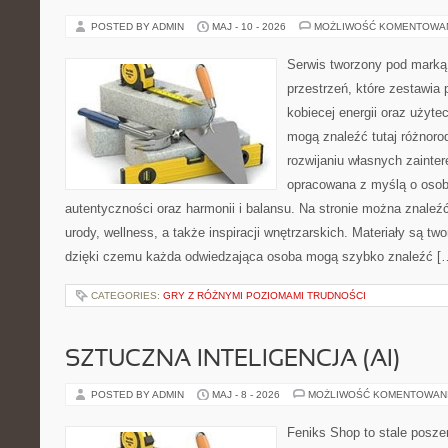
POSTED BY ADMIN
MAJ - 10 - 2026
MOŻLIWOŚĆ KOMENTOWA
Serwis tworzony pod marką
przestrzeń, które zestawia 
kobiecej energii oraz użyte
mogą znaleźć tutaj różnorod
rozwijaniu własnych zainte
opracowana z myślą o osob
autentyczności oraz harmonii i balansu. Na stronie można znaleźć
urody, wellness, a także inspiracji wnętrzarskich. Materiały są t
dzięki czemu każda odwiedzająca osoba mogą szybko znaleźć [
CATEGORIES:
GRY Z RÓŻNYMI POZIOMAMI TRUDNOŚCI
SZTUCZNA INTELIGENCJA (AI)
POSTED BY ADMIN
MAJ - 8 - 2026
MOŻLIWOŚĆ KOMENTOWAN
Feniks Shop to stale poszer