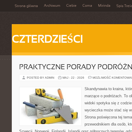
Archiwum
Ciebie
Coma
Mirinda
Strona główna
Spis Treśc
CZTERDZIEŚCI
PRAKTYCZNE PORADY PODRÓŻN
POSTED BY ADMIN
MAJ - 22 - 2026
MOŻLIWOŚĆ KOMENTOWA
Skandynawia to kraina, któ
marzące o podróżach. To o
widoki spotyka się z codz
wycieczka może stać się 
Strona poświęcona tej tema
przewodnikiem dla osób, kt
Szwecji, Norwegii, Finlandii, Islandii oraz północnych terenów, gdz