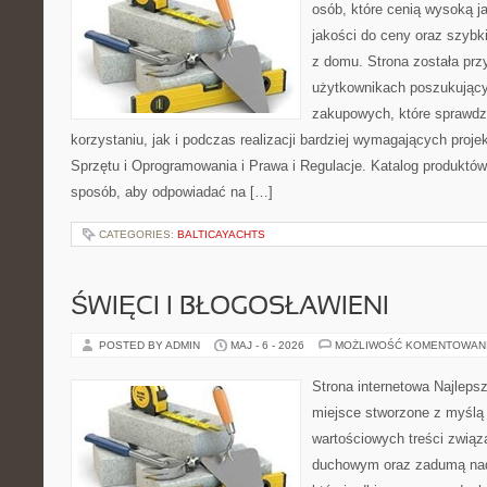
osób, które cenią wysoką j
jakości do ceny oraz szyb
z domu. Strona została pr
użytkownikach poszukującyc
zakupowych, które sprawdz
korzystaniu, jak i podczas realizacji bardziej wymagających proj
Sprzętu i Oprogramowania i Prawa i Regulacje. Katalog produktów
sposób, aby odpowiadać na […]
CATEGORIES:
BALTICAYACHTS
ŚWIĘCI I BŁOGOSŁAWIENI
POSTED BY ADMIN
MAJ - 6 - 2026
MOŻLIWOŚĆ KOMENTOWAN
Strona internetowa Najleps
miejsce stworzone z myślą 
wartościowych treści związ
duchowym oraz zadumą nad