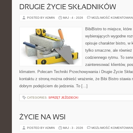
DRUGIE ŻYCIE SKŁADNIKÓW
POSTED BY ADMIN
MAJ - 4 - 2026
MOŻLIWOŚĆ KOMENTOWAN
BibiBistro to miejsce, któr
wybierających wygodne rozw
opisuje charakter bistro, w
tylko smaczne, ale równie
codziennego rytmu. To serw
zainteresować klientów, po
klimatem. Polecam Techniki Przechowywania i Drugie Życie Skła
kontaktu z stroną można odnieść wrażenie, że Bibi Bistro stawia 
dobrym podejściem do jedzenia. To […]
CATEGORIES:
SPRZĘT JEŹDZIECKI
ŻYCIE NA WSI
POSTED BY ADMIN
MAJ - 3 - 2026
MOŻLIWOŚĆ KOMENTOWAN