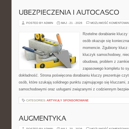
UBEZPIECZENIA I AUTOCASCO
POSTED BY ADMIN
MAJ - 21 - 2026
MOŻLIWOŚĆ KOMENTOWA
Rzetelne dorabianie kluczy t
osób okazuje się konieczn
momencie. Zgubiony klucz 
kluczyk samochodowy, niedz
obudowa, problem z zamkie
zapasowego kompletu to syt
dokładność. Strona poświęcona dorabianiu kluczy prezentuje czyt
osób, które szukają solidnego punktu zajmującego się kluczami,
samochodowymi oraz usługami związanymi z codziennym bezpie
CATEGORIES:
ARTYKUŁY SPONSOROWANE
AUGMENTYKA
POSTED BY ADMIN
MAJ - 20 - 2026
MOŻLIWOŚĆ KOMENTOWA