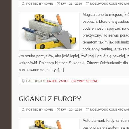
POSTED BY ADMIN
KWI - 21 - 2026
MOŻLIWOŚĆ KOMENTOWA
MagicalJune to miejsce, kt
osobach, które chcą zadbać
codzienność i spojrzeć na 
praktyczny. To serwis por
tematom takim jak odchudz
codzienny trening, a także
kto szuka pomysłów, aby jeść lepiej, żyć lżej i czuć się pewniej,
wskazówki. Polecam Historie Sukcesu i Zdrowe Odchudzanie dla 
publikowane są teksty, […]
CATEGORIES:
KAJAKI, ŻAGLE I SPŁYWY RZECZNE
GIGANCI Z EUROPY
POSTED BY ADMIN
KWI - 20 - 2026
MOŻLIWOŚĆ KOMENTOWA
Auto Jarmark to dynamiczna
pasjonują się światem sam