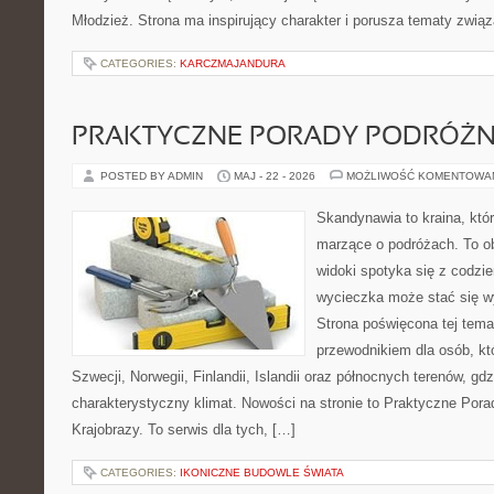
Młodzież. Strona ma inspirujący charakter i porusza tematy zwią
CATEGORIES:
KARCZMAJANDURA
PRAKTYCZNE PORADY PODRÓŻN
POSTED BY ADMIN
MAJ - 22 - 2026
MOŻLIWOŚĆ KOMENTOWA
Skandynawia to kraina, któ
marzące o podróżach. To o
widoki spotyka się z codz
wycieczka może stać się 
Strona poświęcona tej tema
przewodnikiem dla osób, kt
Szwecji, Norwegii, Finlandii, Islandii oraz północnych terenów, gdz
charakterystyczny klimat. Nowości na stronie to Praktyczne Pora
Krajobrazy. To serwis dla tych, […]
CATEGORIES:
IKONICZNE BUDOWLE ŚWIATA