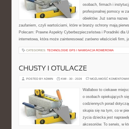
osobach, firmach i instytuc
profesjonalnej pomocy w za
obiektów. Już sama nazwa T
zaufaniem, czyli wartościami, które w branży ochrony mają pierw
Polecam: Prawne Aspekty Cyberbezpieczeństwa i Poradniki dla U
internetowa, która może zainteresować zarówno właścicieli firm, j
CATEGORIES:
TECHNOLOGIE GPS I NAWIGACJA ROWEROWA
CHUSTY I OTULACZE
POSTED BY ADMIN
KWI - 30 - 2026
MOŻLIWOŚĆ KOMENTOWA
Wallaboo to ciekawe miejsc
o osobach opiekujących się
codziennych porad dotyczą
skupia się na tym, co w pi
życia dziecka jest napraw
akcesoriów. To serwis, w k