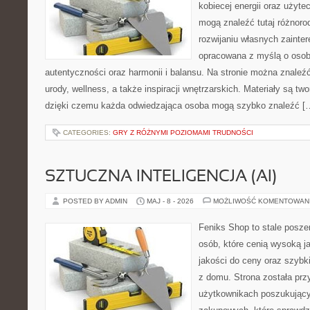
kobiecej energii oraz użyte
mogą znaleźć tutaj różnorod
rozwijaniu własnych zainte
opracowana z myślą o osob
autentyczności oraz harmonii i balansu. Na stronie można znaleźć
urody, wellness, a także inspiracji wnętrzarskich. Materiały są t
dzięki czemu każda odwiedzająca osoba mogą szybko znaleźć [
CATEGORIES:
GRY Z RÓŻNYMI POZIOMAMI TRUDNOŚCI
SZTUCZNA INTELIGENCJA (AI)
POSTED BY ADMIN
MAJ - 8 - 2026
MOŻLIWOŚĆ KOMENTOWAN
Feniks Shop to stale poszer
osób, które cenią wysoką j
jakości do ceny oraz szyb
z domu. Strona została pr
użytkownikach poszukującyc