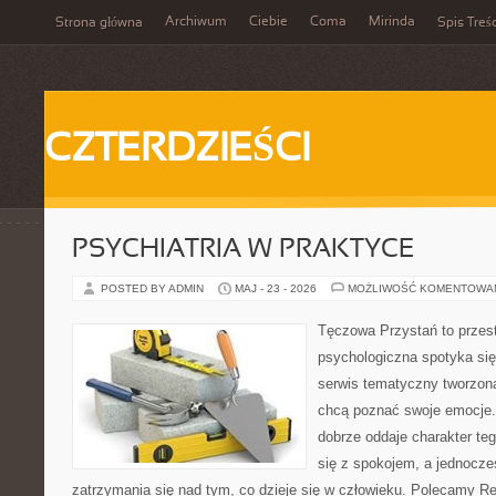
Archiwum
Ciebie
Coma
Mirinda
Strona główna
Spis Treśc
CZTERDZIEŚCI
PSYCHIATRIA W PRAKTYCE
POSTED BY ADMIN
MAJ - 23 - 2026
MOŻLIWOŚĆ KOMENTOWA
Tęczowa Przystań to przes
psychologiczna spotyka się 
serwis tematyczny tworzon
chcą poznać swoje emocje
dobrze oddaje charakter te
się z spokojem, a jednocze
zatrzymania się nad tym, co dzieje się w człowieku. Polecamy Rel