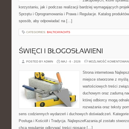
zakupowych, które sprawdz
korzystaniu, jak i podczas realizacji bardziej wymagających proj
Sprzętu i Oprogramowania i Prawa i Regulacje. Katalog produktów
sposób, aby odpowiadać na […]
CATEGORIES:
BALTICAYACHTS
ŚWIĘCI I BŁOGOSŁAWIENI
POSTED BY ADMIN
MAJ - 6 - 2026
MOŻLIWOŚĆ KOMENTOWAN
Strona internetowa Najleps
miejsce stworzone z myślą 
wartościowych treści związ
duchowym oraz zadumą nad
której odbiorcy mogą odnal
rozważania oraz teksty pom
sens codziennych wydarzeń i duchowych doświadczeń. Kategorie n
Posługa i Kościół i Tradycja. NajlepszeKazania.pl zostało stworz
chcą regularnie odkrywać treści niosące […]